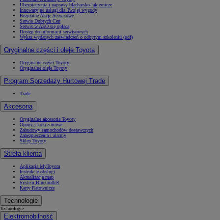
Ubezpieczenia i naprawy blacharsko-lakiernicze
Innowacyjne usługi dla Twojej wygody
Bezpłatne Akcje Serwisowe
Serwis Dobrych Cen
Serwis w ASO się opłaca
Dostęp do informacji serwisowych
Wykaz wydanych zaświadczeń o odbytym szkoleniu (pdf)
Oryginalne części i oleje Toyota
Oryginalne części Toyoty
Oryginalne oleje Toyoty
Program Sprzedaży Hurtowej Trade
Trade
Akcesoria
Oryginalne akcesoria Toyoty
Opony i koła zimowe
Zabudowy samochodów dostawczych
Zabezpieczenia i alarmy
Sklep Toyoty
Strefa klienta
Aplikacja MyToyota
Instrukcje obsługi
Aktualizacja map
System Bluetooth®
Karty Ratownicze
Technologie
Technologie
Elektromobilność