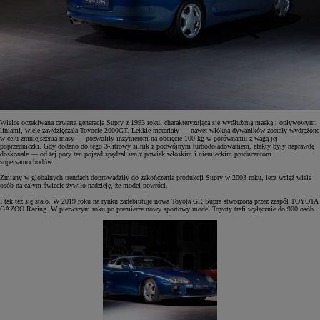
Wielce oczekiwana czwarta generacja Supry z 1993 roku, charakteryzująca się wydłużoną maską i opływowymi
liniami, wiele zawdzięczała Toyocie 2000GT. Lekkie materiały — nawet włókna dywaników zostały wydrążone
w celu zmniejszenia masy — pozwoliły inżynierom na obcięcie 100 kg w porównaniu z wagą jej
poprzedniczki. Gdy dodano do tego 3-litrowy silnik z podwójnym turbodoładowaniem, efekty były naprawdę
doskonałe — od tej pory ten pojazd spędzał sen z powiek włoskim i niemieckim producentom
supersamochodów.
Zmiany w globalnych trendach doprowadziły do zakończenia produkcji Supry w 2003 roku, lecz wciąż wiele
osób na całym świecie żywiło nadzieję, że model powróci.
I tak też się stało. W 2019 roku na rynku zadebiutuje nowa Toyota GR Supra stworzona przez zespół TOYOTA
GAZOO Racing. W pierwszym roku po premierze nowy sportowy model Toyoty trafi wyłącznie do 900 osób.