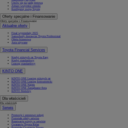
Umów się na jazdę testową
Zobacz wszystkie cenniki
Konfiguruj swoją Toyotę
Oferty specjalne i Finansowanie
Oferty specjalne i Finansowanie
Aktualne oferty
Finał wyprzedaży 2025
Samochody dostawcze Toyota Professional
Oferta biznesowa
Auta używane
Toyota Financial Services
Kredyt niższych rat Toyota Easy
Kredyt standardowy
Leasing standardowy
KINTO ONE
KINTO ONE Leasing niższych rat
KINTO ONE Leasing konsumencki
KINTO ONE Najem
KINTO ONE Zarządzanie flotą
KINTO Mobility
Dla właścicieli
Dla właścicieli
Serwis
Promocje i sezonowe usługi
Pozostałe oferty serwisu
Rezerwacja wizyty w serwisie
Gwarancja Toyota Relax
Pozostałe Gwarancje Toyoty