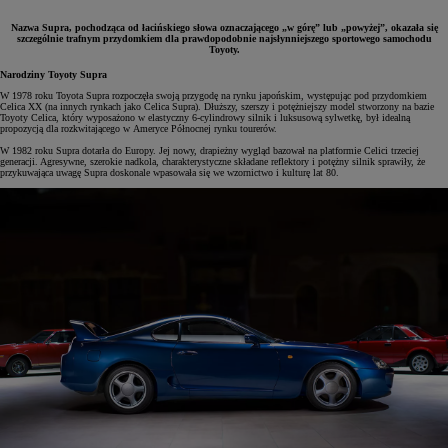
Nazwa Supra, pochodząca od łacińskiego słowa oznaczającego „w górę” lub „powyżej”, okazała się
szczególnie trafnym przydomkiem dla prawdopodobnie najsłynniejszego sportowego samochodu
Toyoty.
Narodziny Toyoty Supra
W 1978 roku Toyota Supra rozpoczęła swoją przygodę na rynku japońskim, występując pod przydomkiem
Celica XX (na innych rynkach jako Celica Supra). Dłuższy, szerszy i potężniejszy model stworzony na bazie
Toyoty Celica, który wyposażono w elastyczny 6-cylindrowy silnik i luksusową sylwetkę, był idealną
propozycją dla rozkwitającego w Ameryce Północnej rynku tourerów.
W 1982 roku Supra dotarła do Europy. Jej nowy, drapieżny wygląd bazował na platformie Celici trzeciej
generacji. Agresywne, szerokie nadkola, charakterystyczne składane reflektory i potężny silnik sprawiły, że
przykuwająca uwagę Supra doskonale wpasowała się we wzornictwo i kulturę lat 80.