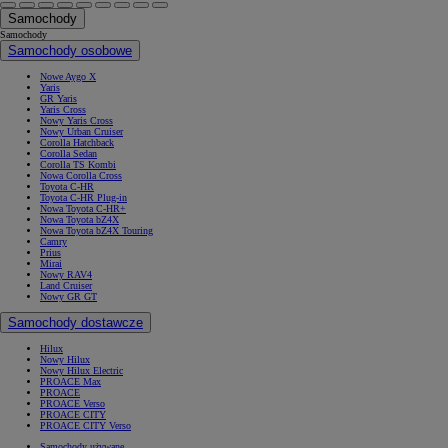
Samochody
Samochody
Samochody osobowe
Nowe Aygo X
Yaris
GR Yaris
Yaris Cross
Nowy Yaris Cross
Nowy Urban Cruiser
Corolla Hatchback
Corolla Sedan
Corolla TS Kombi
Nowa Corolla Cross
Toyota C-HR
Toyota C-HR Plug-in
Nowa Toyota C-HR+
Nowa Toyota bZ4X
Nowa Toyota bZ4X Touring
Camry
Prius
Mirai
Nowy RAV4
Land Cruiser
Nowy GR GT
Samochody dostawcze
Hilux
Nowy Hilux
Nowy Hilux Electric
PROACE Max
PROACE
PROACE Verso
PROACE CITY
PROACE CITY Verso
Samochody używane