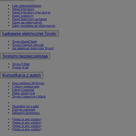
Lider elektromobilności
Napęd hybrydowy
Napęd hybrydowy typu plug-in
Napęd wodorowy
Napęd elektryczny na baterię
Zasięg aut elektrycznych
Zalety posiadania aut elektrycznych
Ładowanie elektrycznej Toyoty
Toyota HomeCharge
Toyota Charging Network
Jak naładować elektryczną Toyotę?
Systemy bezpieczeństwa
Toyota T-Mate
System eCall
Komunikacja z autem
Nowa aplikacja MyToyota
Cyfrowy opiekun auta
Usługi Connected
Płatne subskrypcje
Toyota Connectivity Match
Skontaktuj się z nami
Polityka ciasteczek
Deklaracja dostępności
(Opens in new window)
(Opens in new window)
(Opens in new window)
(Opens in new window)