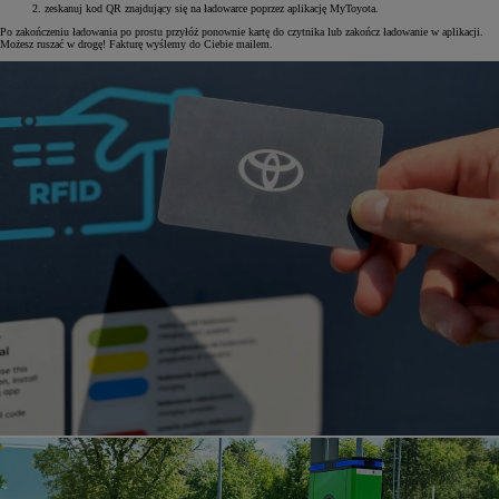
zeskanuj kod QR znajdujący się na ładowarce poprzez aplikację MyToyota.
Po zakończeniu ładowania po prostu przyłóż ponownie kartę do czytnika lub zakończ ładowanie w aplikacji.
Możesz ruszać w drogę! Fakturę wyślemy do Ciebie mailem.