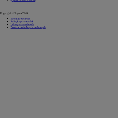
(Opens in new window)
Copyright © Toyota 2026
Informacje prawne
Polityka prywatności
Udostępnianie danych
Przetwarzanie danych osobowych