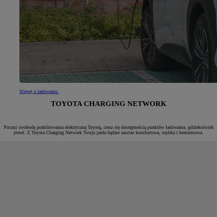
Więcej o ładowaniu
TOYOTA CHARGING NETWORK
Poczuj swobodę podróżowania elektryczną Toyotą, ciesz się dostępnością punktów ładowania, gdziekolwiek
jesteś. Z Toyota Charging Network Twoja jazda będzie zawsze komfortowa, szybka i bezstresowa.