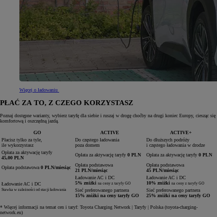
Więcej o ładowaniu
PŁAĆ ZA TO, Z CZEGO KORZYSTASZ
Poznaj dostępne warianty, wybierz taryfę dla siebie i ruszaj w drogę choćby na drugi koniec Europy, ciesząc się
komfortową i oszczędną jazdą.
GO
ACTIVE
ACTIVE+
Płacisz tylko za tyle,
Do częstego ładowania
Do dłuższych podróży
ile wykorzystasz
poza domem
i częstego ładowania w drodze
Opłata za aktywację taryfy
Opłata za aktywację taryfy
0 PLN
Opłata za aktywację taryfy
0 PLN
45,00 PLN
Opłata podstawowa
Opłata podstawowa
Opłata podstawowa
0 PLN/miesiąc
21 PLN/miesiąc
45 PLN/miesiąc
Ładowanie AC i DC
Ładowanie AC i DC
5% zniżki
10% zniżki
Ładowanie AC i DC
na ceny z taryfy GO
na ceny z taryfy GO
Stawka w zależności od stacji ładowania
Sieć preferowanego partnera
Sieć preferowanego partnera
15% zniżki na ceny taryfy GO
25% zniżki na ceny taryfy GO
* Więcej informacji na temat cen i taryf: Toyota Charging Network | Taryfy | Polska (toyota-charging-
network.eu)