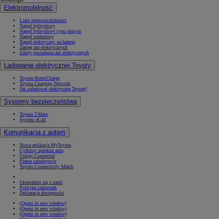
Elektromobilność
Lider elektromobilności
Napęd hybrydowy
Napęd hybrydowy typu plug-in
Napęd wodorowy
Napęd elektryczny na baterię
Zasięg aut elektrycznych
Zalety posiadania aut elektrycznych
Ładowanie elektrycznej Toyoty
Toyota HomeCharge
Toyota Charging Network
Jak naładować elektryczną Toyotę?
Systemy bezpieczeństwa
Toyota T-Mate
System eCall
Komunikacja z autem
Nowa aplikacja MyToyota
Cyfrowy opiekun auta
Usługi Connected
Płatne subskrypcje
Toyota Connectivity Match
Skontaktuj się z nami
Polityka ciasteczek
Deklaracja dostępności
(Opens in new window)
(Opens in new window)
(Opens in new window)