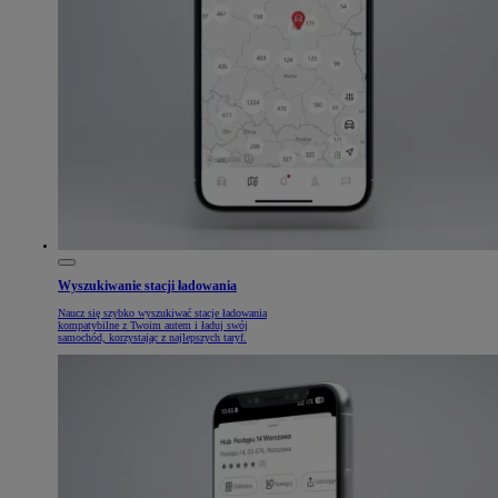
Wyszukiwanie stacji ładowania
Naucz się szybko wyszukiwać stacje ładowania
kompatybilne z Twoim autem i ładuj swój
samochód, korzystając z najlepszych taryf.