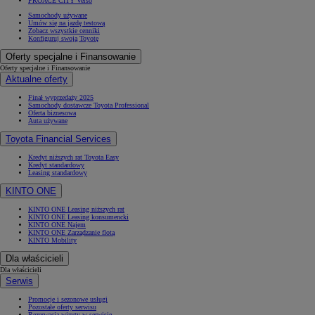
PROACE CITY Verso
Samochody używane
Umów się na jazdę testową
Zobacz wszystkie cenniki
Konfiguruj swoją Toyotę
Oferty specjalne i Finansowanie
Oferty specjalne i Finansowanie
Aktualne oferty
Finał wyprzedaży 2025
Samochody dostawcze Toyota Professional
Oferta biznesowa
Auta używane
Toyota Financial Services
Kredyt niższych rat Toyota Easy
Kredyt standardowy
Leasing standardowy
KINTO ONE
KINTO ONE Leasing niższych rat
KINTO ONE Leasing konsumencki
KINTO ONE Najem
KINTO ONE Zarządzanie flotą
KINTO Mobility
Dla właścicieli
Dla właścicieli
Serwis
Promocje i sezonowe usługi
Pozostałe oferty serwisu
Rezerwacja wizyty w serwisie