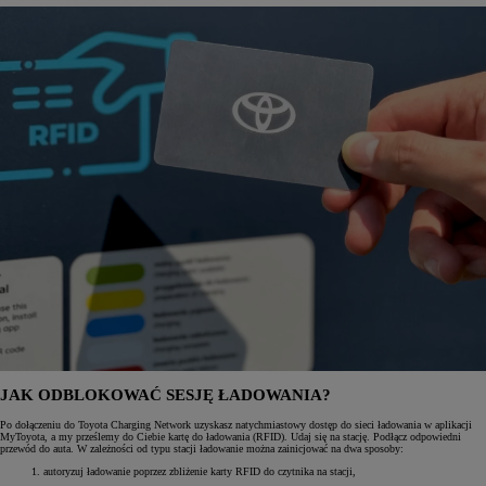
JAK ODBLOKOWAĆ SESJĘ ŁADOWANIA?
Po dołączeniu do Toyota Charging Network uzyskasz natychmiastowy dostęp do sieci ładowania w aplikacji
MyToyota, a my prześlemy do Ciebie kartę do ładowania (RFID). Udaj się na stację. Podłącz odpowiedni
przewód do auta. W zależności od typu stacji ładowanie można zainicjować na dwa sposoby:
autoryzuj ładowanie poprzez zbliżenie karty RFID do czytnika na stacji,