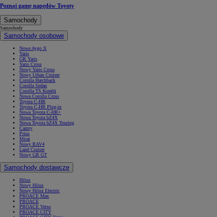
Poznaj gamę napędów Toyoty
Samochody
Samochody
Samochody osobowe
Nowe Aygo X
Yaris
GR Yaris
Yaris Cross
Nowy Yaris Cross
Nowy Urban Cruiser
Corolla Hatchback
Corolla Sedan
Corolla TS Kombi
Nowa Corolla Cross
Toyota C-HR
Toyota C-HR Plug-in
Nowa Toyota C-HR+
Nowa Toyota bZ4X
Nowa Toyota bZ4X Touring
Camry
Prius
Mirai
Nowy RAV4
Land Cruiser
Nowy GR GT
Samochody dostawcze
Hilux
Nowy Hilux
Nowy Hilux Electric
PROACE Max
PROACE
PROACE Verso
PROACE CITY