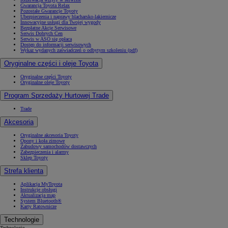
Gwarancja Toyota Relax
Pozostałe Gwarancje Toyoty
Ubezpieczenia i naprawy blacharsko-lakiernicze
Innowacyjne usługi dla Twojej wygody
Bezpłatne Akcje Serwisowe
Serwis Dobrych Cen
Serwis w ASO się opłaca
Dostęp do informacji serwisowych
Wykaz wydanych zaświadczeń o odbytym szkoleniu (pdf)
Oryginalne części i oleje Toyota
Oryginalne części Toyoty
Oryginalne oleje Toyoty
Program Sprzedaży Hurtowej Trade
Trade
Akcesoria
Oryginalne akcesoria Toyoty
Opony i koła zimowe
Zabudowy samochodów dostawczych
Zabezpieczenia i alarmy
Sklep Toyoty
Strefa klienta
Aplikacja MyToyota
Instrukcje obsługi
Aktualizacja map
System Bluetooth®
Karty Ratownicze
Technologie
Technologie