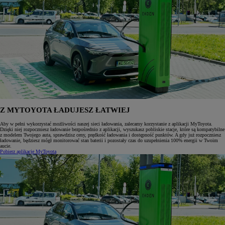
Z MYTOYOTA ŁADUJESZ ŁATWIEJ
Aby w pełni wykorzystać możliwości naszej sieci ładowania, zalecamy korzystanie z aplikacji MyToyota.
Dzięki niej rozpoczniesz ładowanie bezpośrednio z aplikacji, wyszukasz pobliskie stacje, które są kompatybilne
z modelem Twojego auta, sprawdzisz ceny, prędkość ładowania i dostępność punktów. A gdy już rozpoczniesz
ładowanie, będziesz mógł monitorować stan baterii i pozostały czas do uzupełnienia 100% energii w Twoim
aucie.
Pobierz aplikacje MyToyota