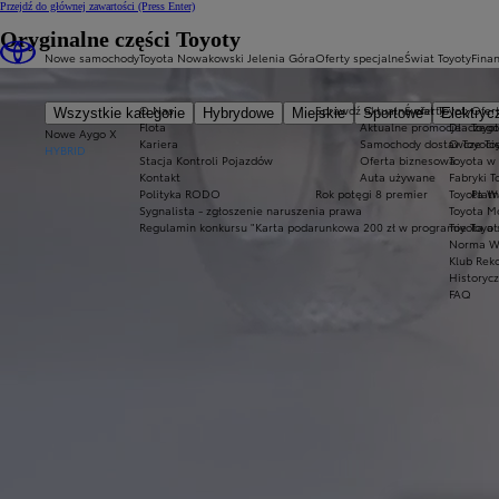
Przejdź do głównej zawartości
(Press Enter)
Oryginalne części Toyoty
Nowe samochody
Toyota Nowakowski Jelenia Góra
Oferty specjalne
Świat Toyoty
Fina
O Nas
Sprawdź aktualne oferty
Świat Toyoty
Ofert
Wszystkie kategorie
Hybrydowe
Miejskie
Sportowe
Elektryc
Flota
Aktualne promocje
Dlaczego
Toyot
Nowe Aygo X
Kariera
Samochody dostawcze Toy
O Toyoci
HYBRID
Stacja Kontroli Pojazdów
Oferta biznesowa
Toyota w
Kontakt
Auta używane
Fabryki T
Polityka RODO
Rok potęgi 8 premier
Toyota W
Płatn
Sygnalista - zgłoszenie naruszenia prawa
Toyota Mo
Regulamin konkursu "Karta podarunkowa 200 zł w programie Toyo
Toyota a
Norma W
Klub Rek
Historyc
FAQ