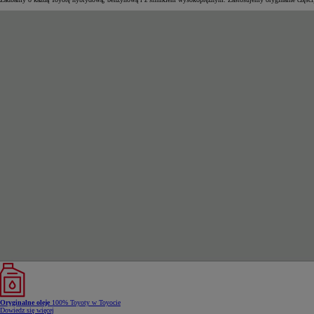
Oryginalne oleje
100% Toyoty w Toyocie
Dowiedz się więcej