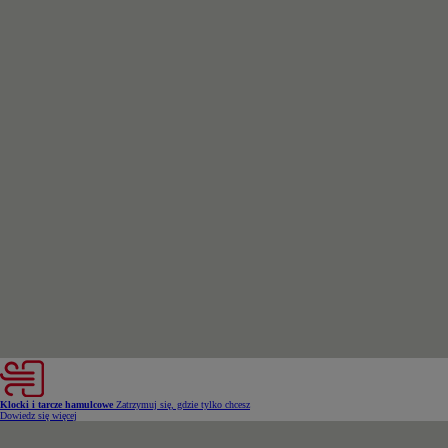
Od
81 900 zł
Yaris Cross
HYBRID
Klocki i tarcze hamulcowe
Zatrzymuj się, gdzie tylko chcesz
Dowiedz się więcej