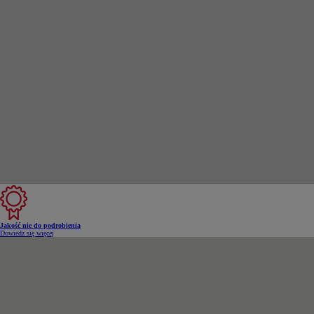
Od
105 300 zł
Corolla Hatchback
HYBRID
Jakość nie do podrobienia
Dowiedz się więcej