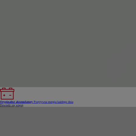
Oryginalne akumulatory
Pozytywna energia każdego dnia
Dowiedz się więcej