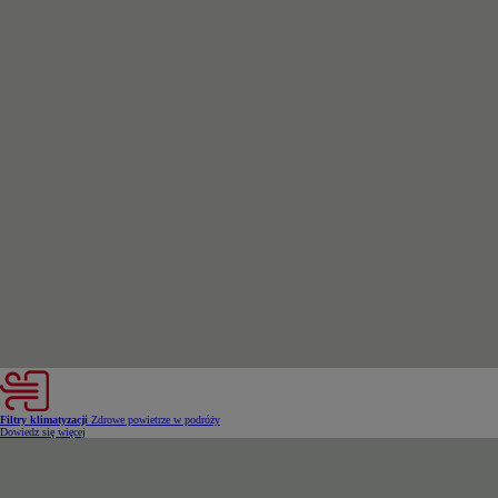
Filtry klimatyzacji
Zdrowe powietrze w podróży
Dowiedz się więcej