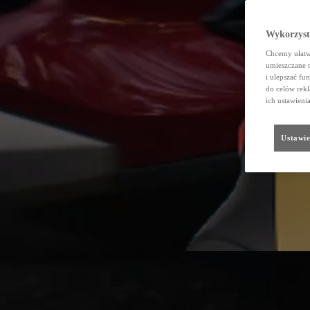
Wykorzystu
Chcemy ułatwi
umieszczane 
i ulepszać fu
do celów rekl
ich ustawieni
Ustawie