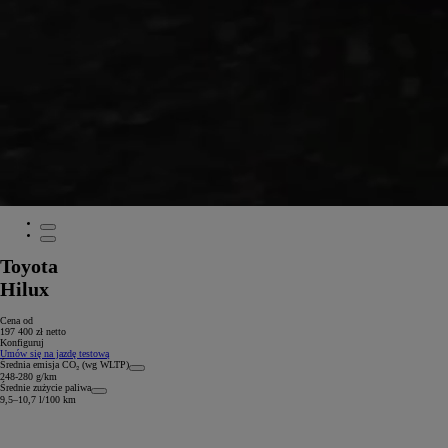
Toyota
Hilux
Cena od
197 400 zł netto
Konfiguruj
Umów się na jazdę testową
Średnia emisja CO₂ (wg WLTP)
248-280 g/km
Średnie zużycie paliwa
9,5–10,7 l/100 km