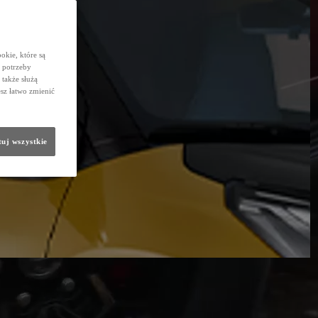
okie, które są
 potrzeby
 także służą
sz łatwo zmienić
uj wszystkie