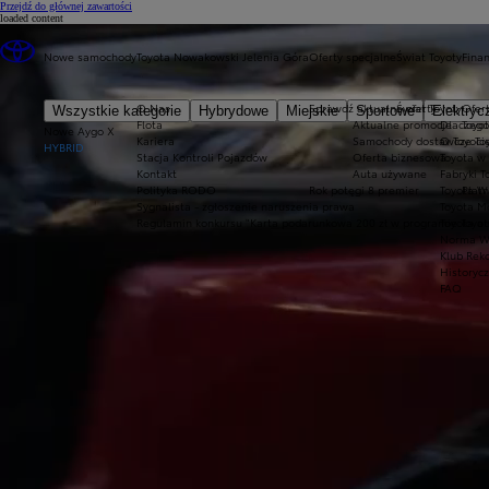
(Press Enter)
Przejdź do głównej zawartości
loaded content
Nowe samochody
Toyota Nowakowski Jelenia Góra
Oferty specjalne
Świat Toyoty
Fina
O Nas
Sprawdź aktualne oferty
Świat Toyoty
Ofert
Wszystkie kategorie
Hybrydowe
Miejskie
Sportowe
Elektryc
Flota
Aktualne promocje
Dlaczego
Toyot
Nowe Aygo X
Kariera
Samochody dostawcze Toy
O Toyoci
HYBRID
Stacja Kontroli Pojazdów
Oferta biznesowa
Toyota w
Kontakt
Auta używane
Fabryki T
Polityka RODO
Rok potęgi 8 premier
Toyota W
Płatn
Sygnalista - zgłoszenie naruszenia prawa
Toyota Mo
Regulamin konkursu "Karta podarunkowa 200 zł w programie Toyo
Toyota a
Norma W
Klub Rek
Historyc
FAQ