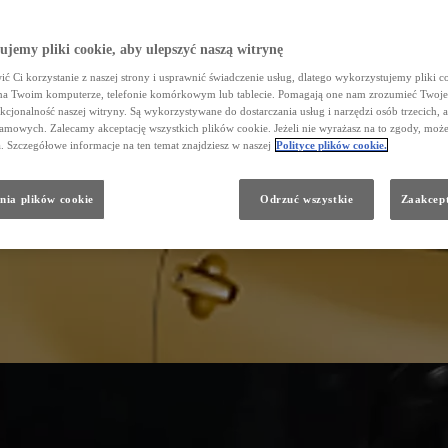
jemy pliki cookie, aby ulepszyć naszą witrynę
ć Ci korzystanie z naszej strony i usprawnić świadczenie usług, dlatego wykorzystujemy pliki co
na Twoim komputerze, telefonie komórkowym lub tablecie. Pomagają one nam zrozumieć Twoje
nkcjonalność naszej witryny. Są wykorzystywane do dostarczania usług i narzędzi osób trzecich, a
amowych. Zalecamy akceptację wszystkich plików cookie. Jeżeli nie wyrażasz na to zgody, może
a. Szczegółowe informacje na ten temat znajdziesz w naszej
Polityce plików cookie.
nia plików cookie
Odrzuć wszystkie
Zaakcept