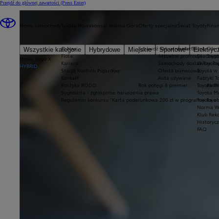
Przejdź do głównej zawartości
(Press Enter)
Nowe samochody
Toyota Nowakowski Jelenia Góra
Oferty specjalne
Świat Toyoty
Fina
O Nas
Sprawdź aktualne oferty
Świat Toyoty
Ofert
Wszystkie kategorie
Hybrydowe
Miejskie
Sportowe
Elektryc
Flota
Aktualne promocje
Dlaczego
Toyot
Nowe Aygo X
Kariera
Samochody dostawcze Toy
O Toyoci
HYBRID
Stacja Kontroli Pojazdów
Oferta biznesowa
Toyota w
Kontakt
Auta używane
Fabryki T
Polityka RODO
Rok potęgi 8 premier
Toyota W
Płatn
Sygnalista - zgłoszenie naruszenia prawa
Toyota Mo
Regulamin konkursu "Karta podarunkowa 200 zł w programie Toyo
Toyota a
Norma W
Klub Rek
Historyc
FAQ