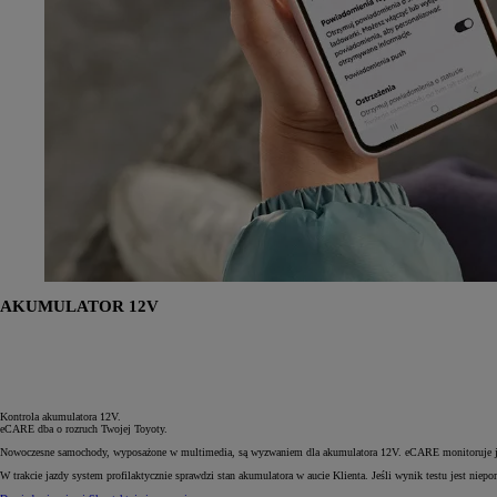
Od
105 300 zł
Corolla Hatchback
HYBRID
AKUMULATOR 12V
Kontrola akumulatora 12V.
eCARE dba o rozruch Twojej Toyoty.
Nowoczesne samochody, wyposażone w multimedia, są wyzwaniem dla akumulatora 12V. eCARE monitoruje jego
W trakcie jazdy system profilaktycznie sprawdzi stan akumulatora w aucie Klienta. Jeśli wynik testu jest 