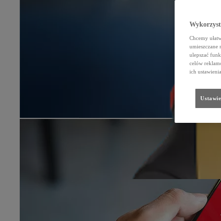
Wykorzystu
Chcemy ułatwi
umieszczane 
ulepszać funk
celów reklamo
ich ustawieni
Ustawie