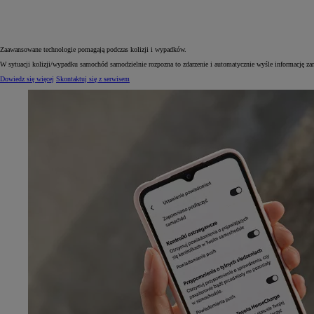
Zaawansowane technologie pomagają podczas kolizji i wypadków.
W sytuacji kolizji/wypadku samochód samodzielnie rozpozna to zdarzenie i automatycznie wyśle informację zar
Dowiedz się więcej
Skontaktuj się z serwisem