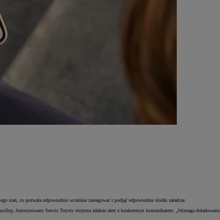
 stan, co pozwala odpowiednio wcześnie zareagować i podjąć odpowiednie środki zaradcze.
niepomyślny, Autoryzowany Serwis Toyoty otrzyma zdalnie alert z konkretnym komunikatem: „Wymaga doładowani