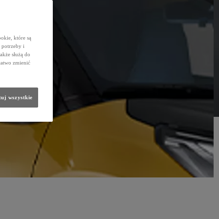
okie, które są
potrzeby i
także służą do
łatwo zmienić
uj wszystkie