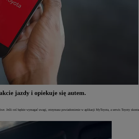
cie jazdy i opiekuje się autem.
e. Jeśli coś będzie wymagać uwagi, otrzymasz powiadomienie w aplikacji MyToyota, a serwis Toyoty skontakt