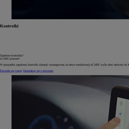
Kontrolki
Zapalona kontrolka?
eCARE pomoże!
W przypadku zapalonej kontrolki (lampki ostrzegawczej na desce rozdzielczej) eCARE wyśle alert zarówno do 
Dowiedz się więcej
Skontaktuj się z serwisem