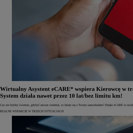
Wirtualny Asystent eCARE* wspiera Kierowcę w trak
System działa nawet przez 10 lat/bez limitu km!
Czy nie byłoby świetnie, gdybyś zawsze wiedział, co dzieje się z Twoim samochodem? Dzięki eCARE to możliw
REALNE WSPARCIE W TRZECH SYTUACJACH