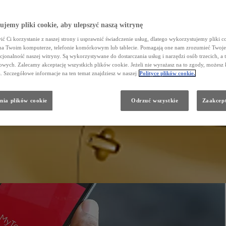
jemy pliki cookie, aby ulepszyć naszą witrynę
ć Ci korzystanie z naszej strony i usprawnić świadczenie usług, dlatego wykorzystujemy pliki co
na Twoim komputerze, telefonie komórkowym lub tablecie. Pomagają one nam zrozumieć Twoje 
cjonalność naszej witryny. Są wykorzystywane do dostarczania usług i narzędzi osób trzecich, a 
wych. Zalecamy akceptację wszystkich plików cookie. Jeżeli nie wyrażasz na to zgody, możesz 
a. Szczegółowe informacje na ten temat znajdziesz w naszej
Polityce plików cookie.
nia plików cookie
Odrzuć wszystkie
Zaakcept