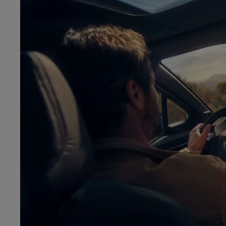
Od
81 900 zł
Yaris Cross
HYBRID