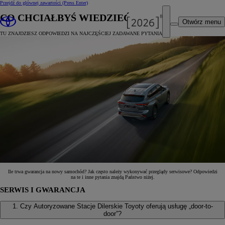
Przejdź do głównej zawartości
(Press Enter)
CO CHCIAŁBYŚ WIEDZIEĆ?
Otwórz menu
TU ZNAJDZIESZ ODPOWIEDZI NA NAJCZĘŚCIEJ ZADAWANE PYTANIA
Ile trwa gwarancja na nowy samochód? Jak często należy wykonywać przeglądy serwisowe? Odpowiedzi
na te i inne pytania znajdą Państwo niżej.
SERWIS I GWARANCJA
1. Czy Autoryzowane Stacje Dilerskie Toyoty oferują usługę „door-to-
door”?