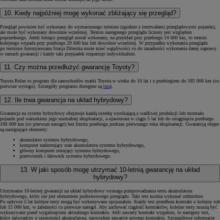
10. Kiedy najpóźniej mogę wykonać zbliżający się przegląd?
Przegląd powinien być wykonany do wyznaczonego terminu (zgodnie z interwałami przeglądowymi pojazdu),
ale może być wykonany dowolnie wcześniej. Termin następnego przeglądu liczony jest względem
poprzedniego. Jeżeli bieżący przegląd został wykonany, na przykład przy przebiegu 14 600 km, to termin
kolejnego wypada przy przebiegu 29 600 km lub dowolnie wcześniej. W przypadku wykonania przeglądu
po terminie Autoryzowana Stacja Dilerska może mieć wątpliwości co do zasadności wykonania danej naprawy
w ramach gwarancji i każdy taki przypadek rozpatruje indywidualnie.
11. Czy można przedłużyć gwarancję Toyoty?
Toyota Relax to program dla samochodów marki Toyota w wieku do 10 lat i z przebiegiem do 185 000 km (co
pierwsze wystąpi). Szczegóły programu dostępne są
tutaj
.
12. Ile trwa gwarancja na układ hybrydowy?
Gwarancja na system hybrydowy obejmuje każdą usterkę wynikającą z wadliwej produkcji lub montażu
pojazdu pod warunkiem jego normalnej eksploatacji, a ujawniona w ciągu 5 lat lub do osiągnięcia przebiegu
100 000 km (co pierwsze nastąpi) bez limitu przebiegu podczas pierwszego roku eksploatacji. Gwarancją objęte
są następujące elementy:
akumulator systemu hybrydowego,
komputer nadzorujący stan akumulatora systemu hybrydowego,
główny komputer sterujący systemu hybrydowego,
przetwornik i falownik systemu hybrydowego.
13. W jaki sposób mogę utrzymać 10-letnią gwarancję na układ
hybrydowy?
Utrzymanie 10-letniej gwarancji na układ hybrydowy wymaga przeprowadzania testu akumulatora
hybrydowego, który nie jest elementem podstawowego przeglądu. Taki test można wykonać oddzielnie.
Po upływie 5 lat kolejne testy mogą być wykonywane opcjonalnie. Każdy test przedłuża kontrakt o kolejny rok
lub 15 000 km, w zależności co pierwsze nastąpi. Aby zachować ciągłość kontraktów, kolejne testy muszą być
wykonywane przed wygaśnięciem aktualnego kontraktu. Jeśli zawarty kontrakt wygaśnie, to następny test,
który zaświadczy o sprawności akumulatora, spowoduje zawarcie nowego kontraktu. Szczegółowe informacje