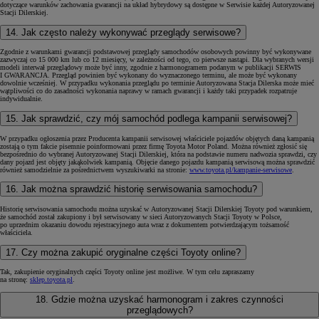
dotyczące warunków zachowania gwarancji na układ hybrydowy są dostępne w Serwisie każdej Autoryzowanej
Stacji Dilerskiej.
14. Jak często należy wykonywać przeglądy serwisowe?
Zgodnie z warunkami gwarancji podstawowej przeglądy samochodów osobowych powinny być wykonywane
zazwyczaj co 15 000 km lub co 12 miesięcy, w zależności od tego, co pierwsze nastąpi. Dla wybranych wersji
modeli interwał przeglądowy może być inny, zgodnie z harmonogramem podanym w publikacji SERWIS
I GWARANCJA. Przegląd powinien być wykonany do wyznaczonego terminu, ale może być wykonany
dowolnie wcześniej. W przypadku wykonania przeglądu po terminie Autoryzowana Stacja Dilerska może mieć
wątpliwości co do zasadności wykonania naprawy w ramach gwarancji i każdy taki przypadek rozpatruje
indywidualnie.
15. Jak sprawdzić, czy mój samochód podlega kampanii serwisowej?
W przypadku ogłoszenia przez Producenta kampanii serwisowej właściciele pojazdów objętych daną kampanią
zostają o tym fakcie pisemnie poinformowani przez firmę Toyota Motor Poland. Można również zgłosić się
bezpośrednio do wybranej Autoryzowanej Stacji Dilerskiej, która na podstawie numeru nadwozia sprawdzi, czy
dany pojazd jest objęty jakąkolwiek kampanią. Objęcie danego pojazdu kampanią serwisową można sprawdzić
również samodzielnie za pośrednictwem wyszukiwarki na stronie:
www.toyota.pl/kampanie-serwisowe
.
16. Jak można sprawdzić historię serwisowania samochodu?
Historię serwisowania samochodu można uzyskać w Autoryzowanej Stacji Dilerskiej Toyoty pod warunkiem,
że samochód został zakupiony i był serwisowany w sieci Autoryzowanych Stacji Toyoty w Polsce,
po uprzednim okazaniu dowodu rejestracyjnego auta wraz z dokumentem potwierdzającym tożsamość
właściciela.
17. Czy można zakupić oryginalne części Toyoty online?
Tak, zakupienie oryginalnych części Toyoty online jest możliwe. W tym celu zapraszamy
na stronę:
sklep.toyota.pl
.
18. Gdzie można uzyskać harmonogram i zakres czynności
przeglądowych?