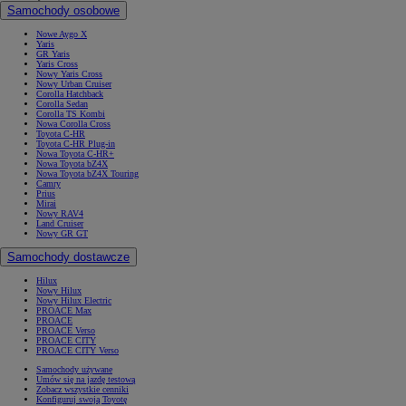
Samochody osobowe
Nowe Aygo X
Yaris
GR Yaris
Yaris Cross
Nowy Yaris Cross
Nowy Urban Cruiser
Corolla Hatchback
Corolla Sedan
Corolla TS Kombi
Nowa Corolla Cross
Toyota C-HR
Toyota C-HR Plug-in
Nowa Toyota C-HR+
Nowa Toyota bZ4X
Nowa Toyota bZ4X Touring
Camry
Prius
Mirai
Nowy RAV4
Land Cruiser
Nowy GR GT
Samochody dostawcze
Hilux
Nowy Hilux
Nowy Hilux Electric
PROACE Max
PROACE
PROACE Verso
PROACE CITY
PROACE CITY Verso
Samochody używane
Umów się na jazdę testową
Zobacz wszystkie cenniki
Konfiguruj swoją Toyotę