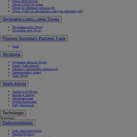
Serwis Dobrych Cen
Serwis w ASO się opłaca
Dostęp do informacji serwisowych
Wykaz wydanych zaświadczeń o odbytym szkoleniu (pdf)
Oryginalne części i oleje Toyota
Oryginalne części Toyoty
Oryginalne oleje Toyoty
Program Sprzedaży Hurtowej Trade
Trade
Akcesoria
Oryginalne akcesoria Toyoty
Opony i koła zimowe
Zabudowy samochodów dostawczych
Zabezpieczenia i alarmy
Sklep Toyoty
Strefa klienta
Aplikacja MyToyota
Instrukcje obsługi
Aktualizacja map
System Bluetooth®
Karty Ratownicze
Technologie
Technologie
Elektromobilność
Lider elektromobilności
Napęd hybrydowy