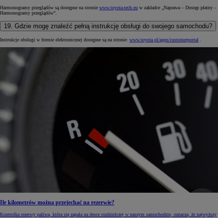
Harmonogramy przeglądów są dostępne na stronie
www.toyota-tech.eu
w zakładce „Naprawa – Dostęp płatny –
Harmonogramy przeglądów”.
19. Gdzie mogę znaleźć pełną instrukcję obsługi do swojego samochodu?
Instrukcje obsługi w formie elektronicznej dostępne są na stronie:
www.toyota.pl/apps/customerportal
.
Ile kilometrów można przejechać na rezerwie?
Kontrolka rezerwy paliwa, która się zapala na desce rozdzielczej w naszym samochodzie, oznacza, że najwyższy