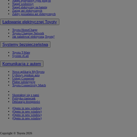
Napęd hybrydowy typu plug-in
Napęd wodorowy
Napęd elektryczny na baterię
Zasięg aut elektrycznych
Zalety posiadania aut elektrycznych
Ładowanie elektrycznej Toyoty
Toyota HomeCharge
Toyota Charging Network
Jak naładować elektryczną Toyotę?
Systemy bezpieczeństwa
Toyota T-Mate
System eCall
Komunikacja z autem
Nowa aplikacja MyToyota
Cyfrowy opiekun auta
Usługi Connected
Płatne subskrypcje
Toyota Connectivity Match
Skontaktuj się z nami
Polityka ciasteczek
Deklaracja dostępności
(Opens in new window)
(Opens in new window)
(Opens in new window)
(Opens in new window)
Copyright © Toyota 2026