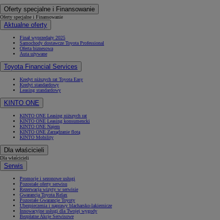
Oferty specjalne i Finansowanie
Oferty specjalne i Finansowanie
Aktualne oferty
Finał wyprzedaży 2025
Samochody dostawcze Toyota Professional
Oferta biznesowa
Auta używane
Toyota Financial Services
Kredyt niższych rat Toyota Easy
Kredyt standardowy
Leasing standardowy
KINTO ONE
KINTO ONE Leasing niższych rat
KINTO ONE Leasing konsumencki
KINTO ONE Najem
KINTO ONE Zarządzanie flotą
KINTO Mobility
Dla właścicieli
Dla właścicieli
Serwis
Promocje i sezonowe usługi
Pozostałe oferty serwisu
Rezerwacja wizyty w serwisie
Gwarancja Toyota Relax
Pozostałe Gwarancje Toyoty
Ubezpieczenia i naprawy blacharsko-lakiernicze
Innowacyjne usługi dla Twojej wygody
Bezpłatne Akcje Serwisowe