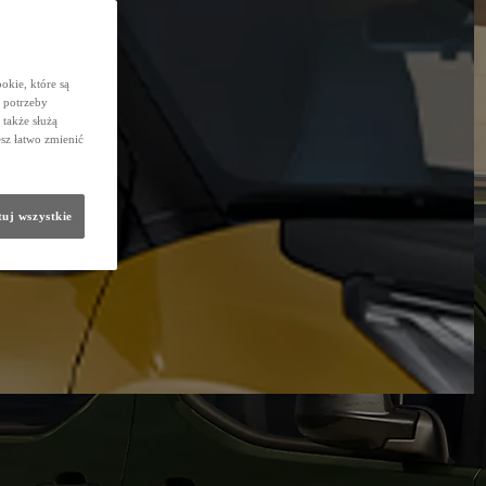
okie, które są
 potrzeby
 także służą
sz łatwo zmienić
uj wszystkie