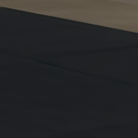
Od
81 900 zł
Yaris Cross
HYBRID