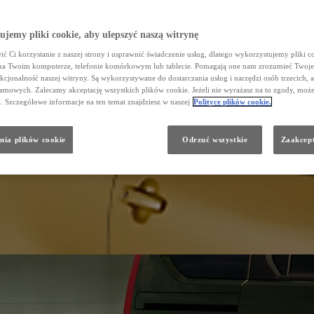
jemy pliki cookie, aby ulepszyć naszą witrynę
ć Ci korzystanie z naszej strony i usprawnić świadczenie usług, dlatego wykorzystujemy pliki co
na Twoim komputerze, telefonie komórkowym lub tablecie. Pomagają one nam zrozumieć Twoje
nkcjonalność naszej witryny. Są wykorzystywane do dostarczania usług i narzędzi osób trzecich, a
amowych. Zalecamy akceptację wszystkich plików cookie. Jeżeli nie wyrażasz na to zgody, może
a. Szczegółowe informacje na ten temat znajdziesz w naszej
Polityce plików cookie.
nia plików cookie
Odrzuć wszystkie
Zaakcept