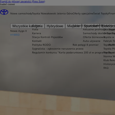
Przejdź do głównej zawartości
(Press Enter)
loaded content
Nowe samochody
Toyota Nowakowski Jelenia Góra
Oferty specjalne
Świat Toyoty
Fina
O Nas
Sprawdź aktualne oferty
Świat Toyoty
Ofert
Wszystkie kategorie
Hybrydowe
Miejskie
Sportowe
Elektryc
Flota
Aktualne promocje
Dlaczego
Toyot
Nowe Aygo X
Kariera
Samochody dostawcze Toy
O Toyoci
HYBRID
Stacja Kontroli Pojazdów
Oferta biznesowa
Toyota w
Kontakt
Auta używane
Fabryki T
Polityka RODO
Rok potęgi 8 premier
Toyota W
Płatn
Sygnalista - zgłoszenie naruszenia prawa
Toyota Mo
Regulamin konkursu "Karta podarunkowa 200 zł w programie Toyo
Toyota a
Norma W
Klub Rek
Historyc
FAQ