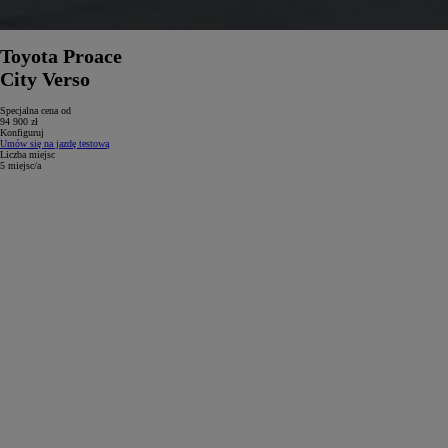
Toyota Proace
City Verso
Specjalna cena od
94 900 zł
Konfiguruj
Umów się na jazdę testową
Liczba miejsc
5 miejsc/a