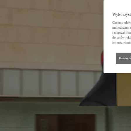
Wykorzystu
Chcemy ułatwi
umieszczane 
i ulepszać fu
do celów rekl
ich ustawieni
Ustawie