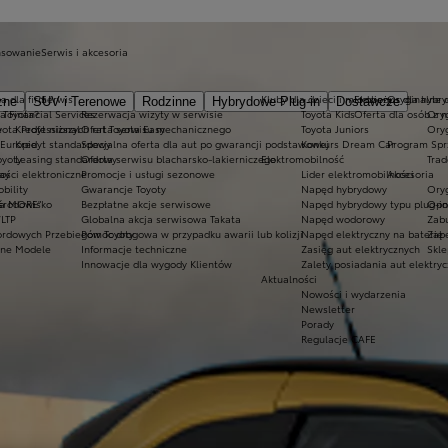
nsowanie
Serwis i akcesoria
a dla firm
Serwis
Kluby dla dzieci i młodzieży
Ekobonus dla hybry
Oryginalne c
zne
SUV i Terenowe
Rodzinne
Hybrydowe Plug-in
Dostawcze
 Toyota?
a Financial Services
Rezerwacja wizyty w serwisie
Toyota Kids
Oferta dla osób z 
Oryg
ota Professional
e
Kredyt niższych rat Toyota Easy
Oferta serwisu mechanicznego
Toyota Juniors
Oryg
 Europie
Kredyt standardowy
Specjalna oferta dla aut po gwarancji podstawowej
Konkurs Dream Car
Program Spr
oyoty
Leasing standardowy
Oferta serwisu blacharsko-lakierniczego
Elektromobilność
Trad
ay
ości elektroniczne
Promocje i usługi sezonowe
Lider elektromobilności
Akcesoria
bility
Gwarancje Toyoty
Napęd hybrydowy
Oryg
ta MORE"
 środowisko
Bezpłatne akcje serwisowe
Napęd hybrydowy typu plug-in
Opo
LTP
Globalna akcja serwisowa Takata
Napęd wodorowy
Zab
ordowych Przebiegów Toyoty
Pomoc drogowa w przypadku awarii lub kolizji
Napęd elektryczny na baterię
Zabe
zne Modele
Informacje techniczne
Zasięg aut elektrycznych
Skle
Innowacje dla wygody Klientów
Zalety posiadania aut elektry
Aktualności
Nowości i wydarzenia
Newsletter
Porady
Regulacje CAFE