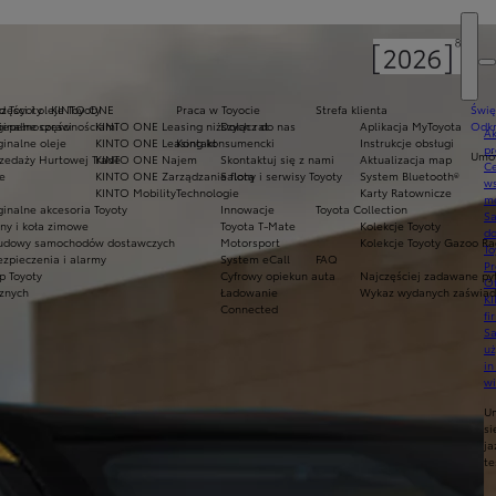
d Toyoty
zęści i oleje Toyoty
KINTO ONE
Praca w Toyocie
Strefa klienta
Świę
niepełnosprawnościami
inalne części
KINTO ONE Leasing niższych rat
Dołącz do nas
Aplikacja MyToyota
Odkr
Ak
inalne oleje
KINTO ONE Leasing konsumencki
Kontakt
Instrukcje obsługi
pr
Umów
zedaży Hurtowej Trade
KINTO ONE Najem
Skontaktuj się z nami
Aktualizacja map
Ce
e
KINTO ONE Zarządzanie flotą
Salony i serwisy Toyoty
System Bluetooth®
ws
KINTO Mobility
Technologie
Karty Ratownicze
mo
inalne akcesoria Toyoty
Innowacje
Toyota Collection
S
ny i koła zimowe
Toyota T-Mate
Kolekcje Toyoty
do
udowy samochodów dostawczych
Motorsport
Kolekcje Toyoty Gazoo Ra
To
zpieczenia i alarmy
System eCall
FAQ
Pr
p Toyoty
Cyfrowy opiekun auta
Najczęściej zadawane py
Of
cznych
Ładowanie
Wykaz wydanych zaświadc
KI
Connected
fi
S
u
in
w
U
si
ja
te