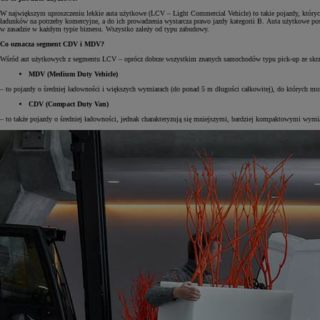
W największym uproszczeniu lekkie auta użytkowe (LCV – Light Commercial Vehicle) to takie pojazdy, któryc
ładunków na potrzeby komercyjne, a do ich prowadzenia wystarcza prawo jazdy kategorii B. Auta użytkowe po
w zasadzie w każdym typie biznesu. Wszystko zależy od typu zabudowy.
Co oznacza segment CDV i MDV?
Wśród aut użytkowych z segmentu LCV – oprócz dobrze wszystkim znanych samochodów typu pick-up ze skr
MDV (Medium Duty Vehicle)
– to pojazdy o średniej ładowności i większych wymiarach (do ponad 5 m długości całkowitej), do których 
CDV (Compact Duty Van)
– to także pojazdy o średniej ładowności, jednak charakteryzują się mniejszymi, bardziej kompaktowymi wymi