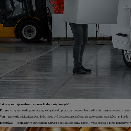
Jakie są rodzaje nadwozi w samochodach użytkowych?
Furgon
– typ nadwozia przeznaczony wyłącznie do przewozu towarów, bez możliwości zamontowania w przestrzen
Van
– nadwozie wielozadaniowe, które może być dostosowane zarówno do przewożenia ładunków, jak i osób.
Kombivan
– kompaktowe, nowoczesne nadwozie posiadające cechy kombi i vana, jednak o nieco mniejszych 