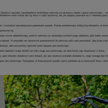
abudowy specjalne, niestandardowe modyfikacje nadwozia czy akcesoria o bardzo wąskim zastosowaniu – wybó
odatkowo warto wybrać taki typ drzwi w części użytkowej, aby jak najlepiej sprawdzał się w codziennej pracy.
mi i wszystkimi najważniejszymi parametrami pojazdu. Poniżej przedstawiamy krótką listę elementów, na które
przesuwne itp.
 wymiary otworu załadunkowego, prześwit nadwozia czy minimalną wysokość progu załadunku, gdyż każdy centym
a na ładunek. W przypadku aut użytkowych przeznaczonych do przewozu osób warto przewidzieć, jaką liczbę osó
formacji, jakie powinniśmy sprawdzić przed zakupem auta użytkowego.
niu będziemy mogli określić nie tylko osiągi auta użytkowego, ale także koszty jego eksploatacji w firmie.
y, jakie elementy dodatkowe warto dokupić, aby auto użytkowe posiadało dokładnie to, czego wymaga dany bi
upem auta użytkowego. Pamiętajmy, że bezawaryjność pojazdu wprost przekłada się na skuteczność firmy i elim