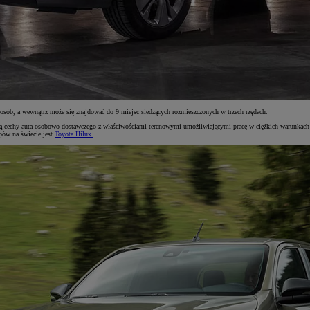
sób, a wewnątrz może się znajdować do 9 miejsc siedzących rozmieszczonych w trzech rzędach.
ają cechy auta osobowo-dostawczego z właściwościami terenowymi umożliwiającymi pracę w ciężkich warunkach 
pów na świecie jest
Toyota Hilux.