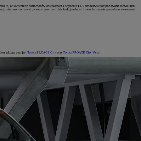
znacza to, że konstrukcja samochodów dostawczych z segmentu LCV umożliwia transportowanie niewielkich
any, minibusy czy nawet pick-upy, przy czym ich funkcjonalność i wszechstronność pozwala na stosowanie
dem takiego auta jest
Toyota PROACE City
oraz
Toyota PROACE City Verso.