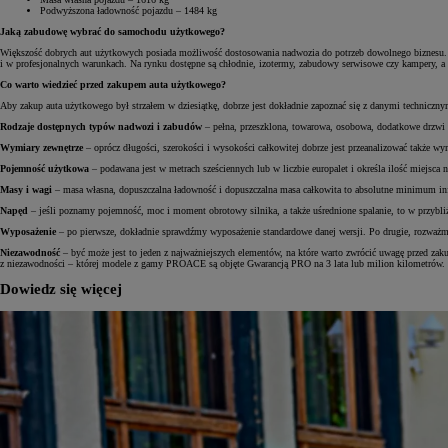
Podwyższona ładowność pojazdu – 1484 kg
Jaką zabudowę wybrać do samochodu użytkowego?
Większość dobrych aut użytkowych posiada możliwość dostosowania nadwozia do potrzeb dowolnego biznesu. Z
i w profesjonalnych warunkach. Na rynku dostępne są chłodnie, izotermy, zabudowy serwisowe czy kampery, a d
Co warto wiedzieć przed zakupem auta użytkowego?
Aby zakup auta użytkowego był strzałem w dziesiątkę, dobrze jest dokładnie zapoznać się z danymi techniczny
Rodzaje dostępnych typów nadwozi i zabudów
– pełna, przeszklona, towarowa, osobowa, dodatkowe drzwi 
Wymiary zewnętrze
– oprócz długości, szerokości i wysokości całkowitej dobrze jest przeanalizować także
Pojemność użytkowa
– podawana jest w metrach sześciennych lub w liczbie europalet i określa ilość miejsc
Masy i wagi
– masa własna, dopuszczalna ładowność i dopuszczalna masa całkowita to absolutne minimum in
Napęd
– jeśli poznamy pojemność, moc i moment obrotowy silnika, a także uśrednione spalanie, to w przybliże
Wyposażenie
– po pierwsze, dokładnie sprawdźmy wyposażenie standardowe danej wersji. Po drugie, rozważm
Niezawodność
– być może jest to jeden z najważniejszych elementów, na które warto zwrócić uwagę przed zak
z niezawodności – której modele z gamy PROACE są objęte Gwarancją PRO na 3 lata lub milion kilometrów.
Dowiedz się więcej