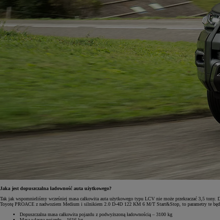
Jaka jest dopuszczalna ładowność auta użytkowego?
Tak jak wspomnieliśmy wcześniej masa całkowita auta użytkowego typu LCV nie może przekraczać 3,5 tony. Dla
Toyotę PROACE z nadwoziem Medium i silnikiem 2.0 D-4D 122 KM 6 M/T Start&Stop, to parametry te będą
Dopuszczalna masa całkowita pojazdu z podwyższoną ładownością – 3100 kg
Masa własna pojazdu – 1616 kg