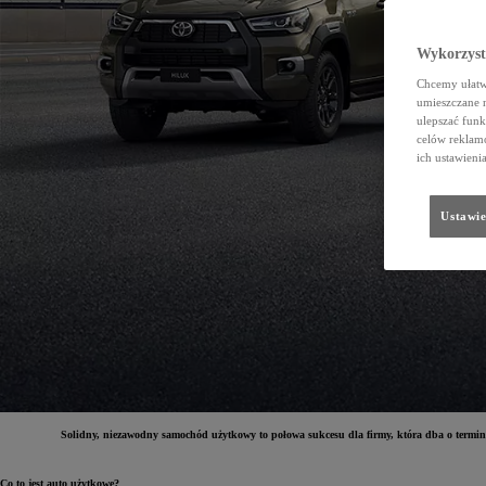
Wykorzystu
Chcemy ułatwi
umieszczane 
ulepszać funk
celów reklamo
ich ustawieni
Ustawie
Solidny, niezawodny samochód użytkowy to połowa sukcesu dla firmy, która dba o terminowe
Co to jest auto użytkowe?