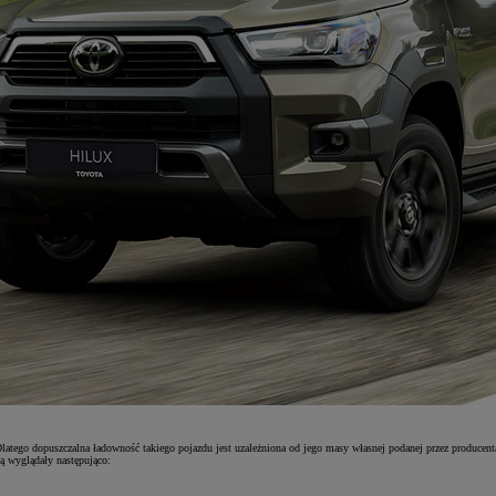
tego dopuszczalna ładowność takiego pojazdu jest uzależniona od jego masy własnej podanej przez producenta
 wyglądały następująco: