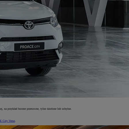
j, na przykład boczne przesuwne, tylne dzielone lub uchylne.
 City Verso
.