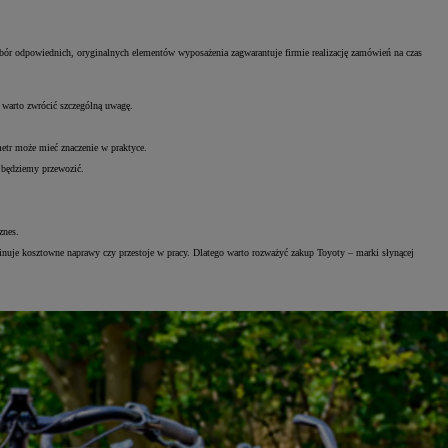
r odpowiednich, oryginalnych elementów wyposażenia zagwarantuje firmie realizację zamówień na czas
 warto zwrócić szczególną uwagę.
etr może mieć znaczenie w praktyce.
b będziemy przewozić.
znes.
inuje kosztowne naprawy czy przestoje w pracy. Dlatego warto rozważyć zakup Toyoty – marki słynącej