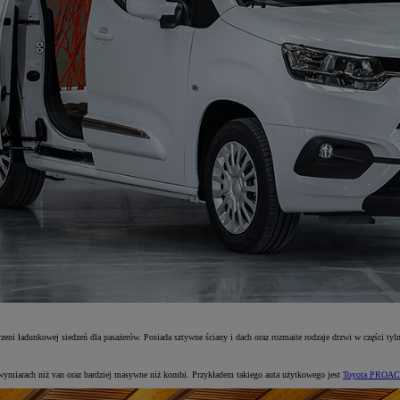
i ładunkowej siedzeń dla pasażerów. Posiada sztywne ściany i dach oraz rozmaite rodzaje drzwi w części tylne
wymiarach niż van oraz bardziej masywne niż kombi. Przykładem takiego auta użytkowego jest
Toyota PROACE