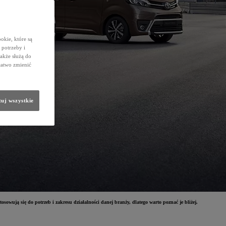
okie, które są
potrzeby i
także służą do
łatwo zmienić
uj wszystkie
owują się do potrzeb i zakresu działalności danej branży, dlatego warto poznać je bliżej.