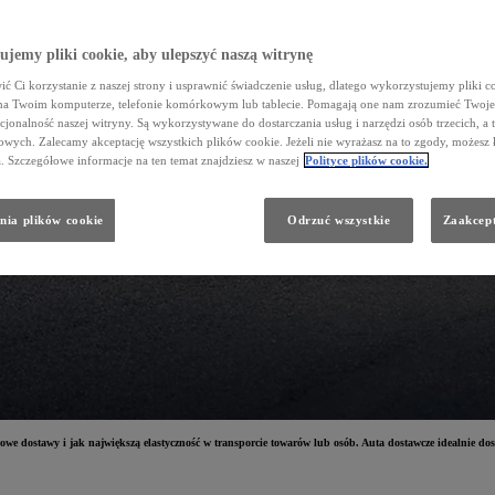
jemy pliki cookie, aby ulepszyć naszą witrynę
ć Ci korzystanie z naszej strony i usprawnić świadczenie usług, dlatego wykorzystujemy pliki co
na Twoim komputerze, telefonie komórkowym lub tablecie. Pomagają one nam zrozumieć Twoje 
cjonalność naszej witryny. Są wykorzystywane do dostarczania usług i narzędzi osób trzecich, a 
wych. Zalecamy akceptację wszystkich plików cookie. Jeżeli nie wyrażasz na to zgody, możesz 
a. Szczegółowe informacje na ten temat znajdziesz w naszej
Polityce plików cookie.
nia plików cookie
Odrzuć wszystkie
Zaakcept
 dostawy i jak największą elastyczność w transporcie towarów lub osób. Auta dostawcze idealnie dostos