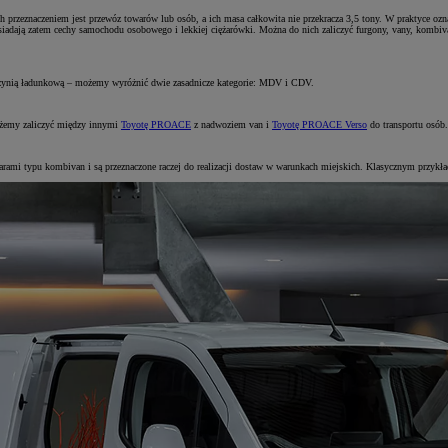
h przeznaczeniem jest przewóz towarów lub osób, a ich masa całkowita nie przekracza 3,5 tony. W praktyce o
siadają zatem cechy samochodu osobowego i lekkiej ciężarówki. Można do nich zaliczyć furgony, vany, kombiv
zynią ładunkową – możemy wyróżnić dwie zasadnicze kategorie: MDV i CDV.
możemy zaliczyć między innymi
Toyotę PROACE
z nadwoziem van i
Toyotę PROACE Verso
do transportu osób.
arami typu kombivan i są przeznaczone raczej do realizacji dostaw w warunkach miejskich. Klasycznym przykła