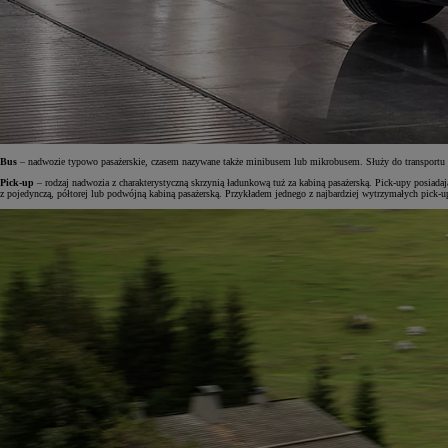
Bus
– nadwozie typowo pasażerskie, czasem nazywane także minibusem lub mikrobusem. Służy do transportu o
Pick-up
– rodzaj nadwozia z charakterystyczną skrzynią ładunkową tuż za kabiną pasażerską. Pick-upy posiad
z pojedynczą, półtorej lub podwójną kabiną pasażerską. Przykładem jednego z najbardziej wytrzymałych pick-u