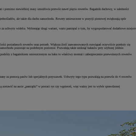
ntaż i pomimo niewielkiej masy umożliwia przewóz nawet pięciu rowerów. Bagażnik dachowy, w zależności
 jednośladów, ale także dla dachu samochodu. Rowery umieszczone w pozycji pionowej zwiększają opór
io za uchwyty widelca. Wybierając drugi wariant, warto pamiętać o tym, by wygospodarować dodatkowe miejsce
lości posiadanych rowerów oraz potrzeb. Większa ilość zaawansowanych rozwiązań oczywiście przełoży się
samochodu pozostaje na podobnym poziomie. Pozwalają także uniknąć hałasów przy szybszej jeździe.
czas podróży z bagażnikiem umieszczonym na haku to właściwy montaż i zabezpieczenie przewożonych rowerów.
ieczany za pomocą pasów lub specjalnych przyssawek. Uchwyty tego typu pozwalają na przewóz do 4 rowerów
ą zostawić na aucie „pamiątki” w postaci rys czy wgnieceń, więc ważny jest tu wybór sprawdzonej