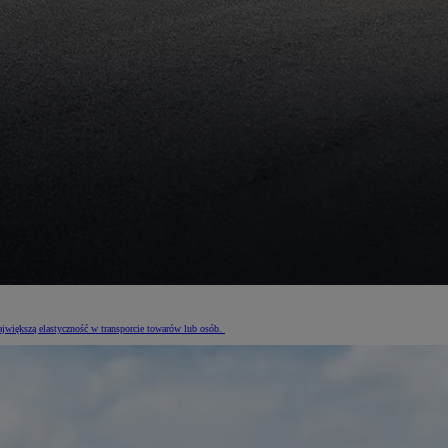
jwiększą elastyczność w transporcie towarów lub osób.