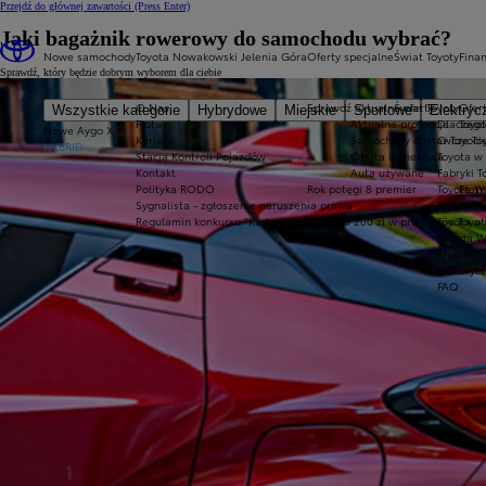
Przejdź do głównej zawartości
(Press Enter)
Jaki bagażnik rowerowy do samochodu wybrać?
Nowe samochody
Toyota Nowakowski Jelenia Góra
Oferty specjalne
Świat Toyoty
Fina
Sprawdź, który będzie dobrym wyborem dla ciebie
O Nas
Sprawdź aktualne oferty
Świat Toyoty
Ofert
Wszystkie kategorie
Hybrydowe
Miejskie
Sportowe
Elektryc
Flota
Aktualne promocje
Dlaczego
Toyot
Nowe Aygo X
Kariera
Samochody dostawcze Toy
O Toyoci
HYBRID
Stacja Kontroli Pojazdów
Oferta biznesowa
Toyota w
Kontakt
Auta używane
Fabryki T
Polityka RODO
Rok potęgi 8 premier
Toyota W
Płatn
Sygnalista - zgłoszenie naruszenia prawa
Toyota Mo
Regulamin konkursu "Karta podarunkowa 200 zł w programie Toyo
Toyota a
Norma W
Klub Rek
Historyc
FAQ