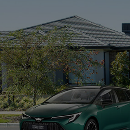
Od
81 900 zł
Yaris Cross
HYBRID