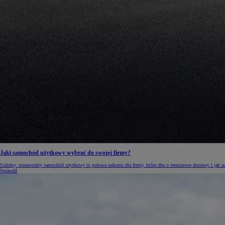
Jaki samochód użytkowy wybrać do swojej firmy?
Solidny, niezawodny samochód użytkowy to połowa sukcesu dla firmy, która dba o terminowe dostawy i jak na
Sprawdź