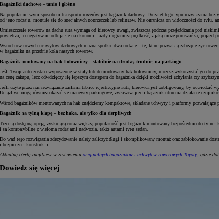
Bagażniki dachowe – tanio i głośno
Najpopularniejszym sposobem transportu rowerów jest bagażnik dachowy. Do zalet tego typu rozwiązania bez w
od jego rodzaju, montuje się do specjalnych poprzeczek lub relingów. Nie ogranicza on widoczności do tyłu, a
Umieszczenie rowerów na dachu auta wymaga od kierowcy uwagi, zwłaszcza podczas przejeżdżania pod niskimi
powietrza, co negatywnie odbija się na ekonomii jazdy i ogranicza prędkość, z jaką może poruszać się pojazd p
Wśród rowerowych uchwytów dachowych można spotkać dwa rodzaje – te, które pozwalają zabezpieczyć rower w 
w bagażniku na przednie koła naszych rowerów.
Bagażnik montowany na hak holowniczy – stabilnie na drodze, trudniej na parkingu
Jeśli Twoje auto zostało wyposażone w stały lub demontowany hak holowniczy, możesz wykorzystać go do prze
na cenę zakupu, lecz odwdzięczy się lepszym dostępem do bagażnika dzięki możliwości uchylania czy szybszy
Jeśli użyte przez nas rozwiązanie zasłania tablice rejestracyjne auta, kierowca jest zobligowany, by odwie
Uciążliwe mogą również okazać się manewry parkingowe, zwłaszcza jeżeli bagażnik utrudnia działanie czujnikó
Wśród bagażników montowanych na hak znajdziemy kompaktowe, składane uchwyty i platformy pozwalające prz
Bagażnik na tylną klapę – bez haka, ale tylko dla cierpliwych
Trzecią dostępną opcją, zyskującą coraz większą popularność jest bagażnik montowany bezpośrednio do tylne
i są kompatybilne z wieloma rodzajami nadwozia, także autami typu sedan.
Do wad tego rozwiązania zdecydowanie należy zaliczyć długi i skomplikowany montaż oraz zablokowanie dostęp
i bezpiecznej konstrukcji.
Aktualną ofertę znajdziesz w zestawieniu
oryginalnych bagażników i uchwytów rowerowych Toyoty
,, gdzie do
Dowiedz się więcej