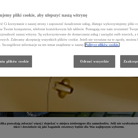
jemy pliki cookie, aby ulepszyć naszą witrynę
ć Ci korzystanie z naszej strony i usprawnić świadczenie usług, dlatego wykorzystujemy pliki co
na Twoim komputerze, telefonie komórkowym lub tablecie. Pomagają one nam zrozumieć Twoje 
cjonalność naszej witryny. Są wykorzystywane do dostarczania usług i narzędzi osób trzecich, a 
wych. Zalecamy akceptację wszystkich plików cookie. Jeżeli nie wyrażasz na to zgody, możesz 
a. Szczegółowe informacje na ten temat znajdziesz w naszej
Polityce plików cookie.
nia plików cookie
Odrzuć wszystkie
Zaakcept
 pozwalają zobaczyć więcej i dojechać w miejsca niedostępne dla samochodów. Jeśli nie wyobrażacie s
tekst i dowiedzcie się jaki bagażnik rowerowy będzie dla Was najlepszym wyborem.