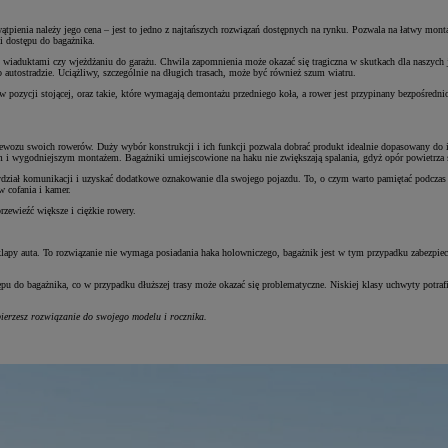
ątpienia należy jego cena – jest to jedno z najtańszych rozwiązań dostępnych na rynku. Pozwala na łatwy mo
ni dostępu do bagażnika.
 wiaduktami czy wjeżdżaniu do garażu. Chwila zapomnienia może okazać się tragiczna w skutkach dla naszych
o autostradzie. Uciążliwy, szczególnie na długich trasach, może być również szum wiatru.
pozycji stojącej, oraz takie, które wymagają demontażu przedniego koła, a rower jest przypinany bezpośredn
wozu swoich rowerów. Duży wybór konstrukcji i ich funkcji pozwala dobrać produkt idealnie dopasowany do i
m i wygodniejszym montażem. Bagażniki umiejscowione na haku nie zwiększają spalania, gdyż opór powietrza 
dzić wydział komunikacji i uzyskać dodatkowe oznakowanie dla swojego pojazdu. To, o czym warto pamiętać pod
w cofania i kamer.
ewieźć większe i ciężkie rowery.
j klapy auta. To rozwiązanie nie wymaga posiadania haka holowniczego, bagażnik jest w tym przypadku zabezp
u do bagażnika, co w przypadku dłuższej trasy może okazać się problematyczne. Niskiej klasy uchwyty potrafi
bierzesz rozwiązanie do swojego modelu i rocznika.