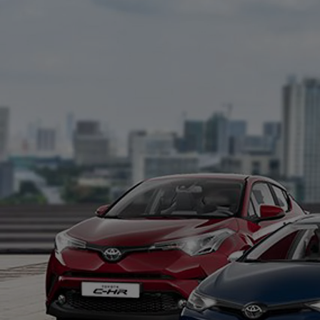
Od
105 300 zł
Corolla Hatchback
HYBRID