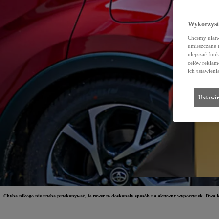
Wykorzystu
Chcemy ułatwi
umieszczane 
ulepszać funk
celów reklamo
ich ustawieni
Ustawie
Chyba nikogo nie trzeba przekonywać, że rower to doskonały sposób na aktywny wypoczynek. Dwa kółka