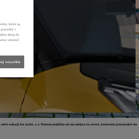
okie, które są
potrzeby i
także służą do
łatwo zmienić
uj wszystkie
obie wakacji bez ruchu, a w Waszym pojeździe nie ma miejsca na rowery, koniecznie przeczytajcie ten