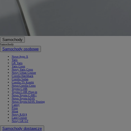
Samochody
Samochody
Samochody osobowe
Nowe Aygo X
Yaris
GR Yaris
Yaris Cross
Nowy Yaris Cross
Nowy Urban Cruiser
Corolla Hatchback
Corolla Sedan
Corolla TS Kombi
Nowa Corolla Cross
Toyota C-HR
Toyota C-HR Plug-in
Nowa Toyota C-HR+
Nowa Toyota bZ4X
Nowa Toyota bZ4X Touring
Camry
Prius
Mirai
Nowy RAV4
Land Cruiser
Nowy GR GT
Samochody dostawcze