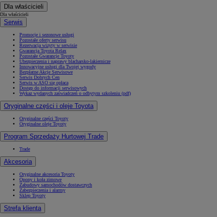
Dla właścicieli
Dla właścicieli
Serwis
Promocje i sezonowe usługi
Pozostałe oferty serwisu
Rezerwacja wizyty w serwisie
Gwarancja Toyota Relax
Pozostałe Gwarancje Toyoty
Ubezpieczenia i naprawy blacharsko-lakiernicze
Innowacyjne usługi dla Twojej wygody
Bezpłatne Akcje Serwisowe
Serwis Dobrych Cen
Serwis w ASO się opłaca
Dostęp do informacji serwisowych
Wykaz wydanych zaświadczeń o odbytym szkoleniu (pdf)
Oryginalne części i oleje Toyota
Oryginalne części Toyoty
Oryginalne oleje Toyoty
Program Sprzedaży Hurtowej Trade
Trade
Akcesoria
Oryginalne akcesoria Toyoty
Opony i koła zimowe
Zabudowy samochodów dostawczych
Zabezpieczenia i alarmy
Sklep Toyoty
Strefa klienta