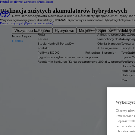
Przejdź do głównej zawartości
(Press Enter)
Utylizacja zużytych akumulatorów hybrydowych
Nowe samochody
Toyota Nowakowski Jelenia Góra
Oferty specjalne
Świat Toyoty
Fina
Wszystkie wysokonapięciowe akumulatory (HVB-NiMH) pochodzące z samochodów Hybrydowych Toyota / Lexus p
Dowiedz się więcej
(Opens in new window)
O Nas
Sprawdź aktualne oferty
Świat Toyoty
Ofert
Wszystkie kategorie
Hybrydowe
Miejskie
Sportowe
Elektryc
Flota
Aktualne promocje
Dlaczego
Toyot
Nowe Aygo X
Kariera
Samochody dostawcze Toy
O Toyoci
HYBRID
Stacja Kontroli Pojazdów
Oferta biznesowa
Toyota w
Kontakt
Auta używane
Fabryki T
Polityka RODO
Rok potęgi 8 premier
Toyota W
Płatn
Sygnalista - zgłoszenie naruszenia prawa
Toyota Mo
Regulamin konkursu "Karta podarunkowa 200 zł w programie Toyo
Toyota a
Norma W
Klub Rek
Historyc
FAQ
Wykorzystu
Chcemy ułatwi
umieszczane 
ulepszać funk
celów reklamo
ich ustawieni