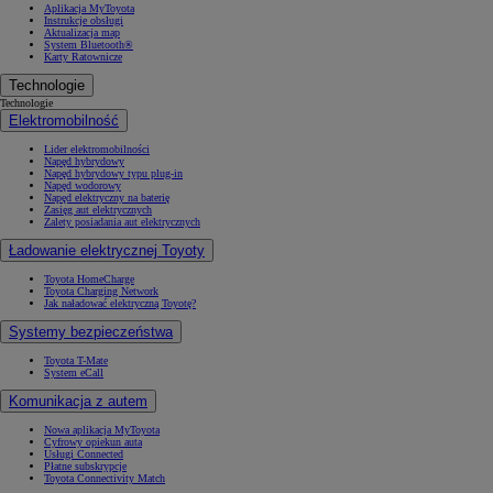
Aplikacja MyToyota
Instrukcje obsługi
Aktualizacja map
System Bluetooth®
Karty Ratownicze
Technologie
Technologie
Elektromobilność
Lider elektromobilności
Napęd hybrydowy
Napęd hybrydowy typu plug-in
Napęd wodorowy
Napęd elektryczny na baterię
Zasięg aut elektrycznych
Zalety posiadania aut elektrycznych
Ładowanie elektrycznej Toyoty
Toyota HomeCharge
Toyota Charging Network
Jak naładować elektryczną Toyotę?
Systemy bezpieczeństwa
Toyota T-Mate
System eCall
Komunikacja z autem
Nowa aplikacja MyToyota
Cyfrowy opiekun auta
Usługi Connected
Płatne subskrypcje
Toyota Connectivity Match