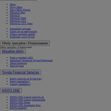
Hilux
Nowy Hilux
Nowy Hilux Electric
PROACE Max
PROACE
PROACE Verso
PROACE CITY
PROACE CITY Verso
Samochody używane
Umów się na jazdę testową
Zobacz wszystkie cenniki
Konfiguruj swoją Toyotę
Oferty specjalne i Finansowanie
Oferty specjalne i Finansowanie
Aktualne oferty
Finał wyprzedaży 2025
Samochody dostawcze Toyota Professional
Oferta biznesowa
Auta używane
Toyota Financial Services
Od
81 900 zł
Kredyt niższych rat Toyota Easy
Kredyt standardowy
Yaris Cross
Leasing standardowy
HYBRID
KINTO ONE
KINTO ONE Leasing niższych rat
KINTO ONE Leasing konsumencki
KINTO ONE Najem
KINTO ONE Zarządzanie flotą
KINTO Mobility