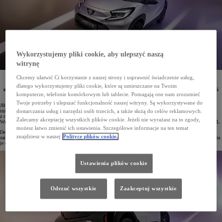
Wykorzystujemy pliki cookie, aby ulepszyć naszą
witrynę
Chcemy ułatwić Ci korzystanie z naszej strony i usprawnić świadczenie usług,
Toyota Aygo X debiutuje w nowej wersji specjalnej JBL. Temu wydarzeniu towarzyszy premiera
playlisty „The Sound of Noise”, która powstała we współpracy z marką JBL i jest inspirowana
dlatego wykorzystujemy pliki cookie, które są umieszczane na Twoim
miejskim crossoverem. W nagraniach wykorzystano m.in. zjawisko ASMR, a także unikalne dźwięki
komputerze, telefonie komórkowym lub tablecie. Pomagają one nam zrozumieć
auta.
Twoje potrzeby i ulepszać funkcjonalność naszej witryny. Są wykorzystywane do
JBL to nowa wersja specjalna Toyoty Aygo X, która w standardzie posiada nagłośnienie stworzone przez
inżynierów JBL. Odmiana ta wyróżnia się też dwukolorowym nadwoziem łączącym lakier Jasmine Silver
dostarczania usług i narzędzi osób trzecich, a także służą do celów reklamowych.
z czarnym dachem i tylną częścią auta oraz 18" felgami aluminiowymi z akcentami w kolorze Dark Jasmine.
Zalecamy akceptację wszystkich plików cookie. Jeżeli nie wyrażasz na to zgody,
Wnętrze nawiązuje kolorystyką do malowania nadwozia, a na oparciach foteli umieszczono duże logotypy JBL.
możesz łatwo zmienić ich ustawienia. Szczegółowe informacje na ten temat
Debiutowi nowej wersji Toyoty Aygo X towarzyszy publikacja wyjątkowej playlisty „The Sound of Noise”,
znajdziesz w naszej
Polityce plików cookie.
zainspirowanej odmianą JBL. Składa się ona z trzech utworów, które odzwierciedlają charakter Aygo X. Można
je odtworzyć we wszystkich serwisach streamingowych.
Ustawienia plików cookie
Odrzuć wszystkie
Zaakceptuj wszystkie