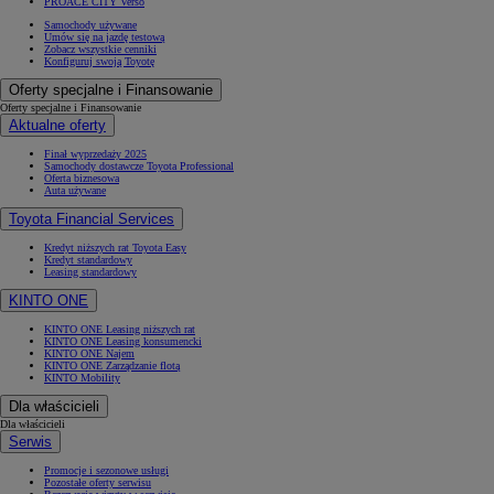
PROACE CITY Verso
Samochody używane
Umów się na jazdę testową
Zobacz wszystkie cenniki
Konfiguruj swoją Toyotę
Oferty specjalne i Finansowanie
Oferty specjalne i Finansowanie
Aktualne oferty
Finał wyprzedaży 2025
Samochody dostawcze Toyota Professional
Oferta biznesowa
Auta używane
Toyota Financial Services
Kredyt niższych rat Toyota Easy
Kredyt standardowy
Leasing standardowy
KINTO ONE
KINTO ONE Leasing niższych rat
KINTO ONE Leasing konsumencki
KINTO ONE Najem
KINTO ONE Zarządzanie flotą
KINTO Mobility
Dla właścicieli
Dla właścicieli
Serwis
Promocje i sezonowe usługi
Pozostałe oferty serwisu