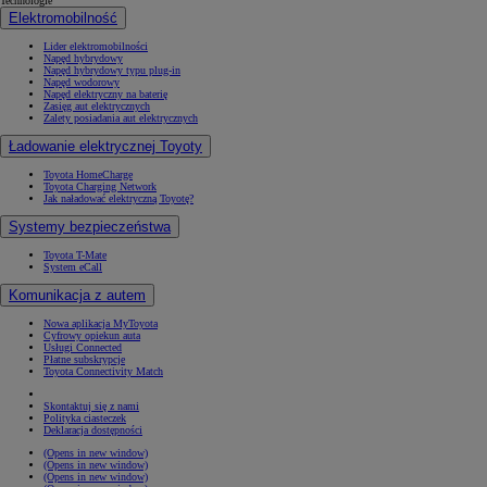
Technologie
Elektromobilność
Lider elektromobilności
Napęd hybrydowy
Napęd hybrydowy typu plug-in
Napęd wodorowy
Napęd elektryczny na baterię
Zasięg aut elektrycznych
Zalety posiadania aut elektrycznych
Ładowanie elektrycznej Toyoty
Toyota HomeCharge
Toyota Charging Network
Jak naładować elektryczną Toyotę?
Systemy bezpieczeństwa
Toyota T-Mate
System eCall
Komunikacja z autem
Nowa aplikacja MyToyota
Cyfrowy opiekun auta
Usługi Connected
Płatne subskrypcje
Toyota Connectivity Match
Skontaktuj się z nami
Polityka ciasteczek
Deklaracja dostępności
(Opens in new window)
(Opens in new window)
(Opens in new window)