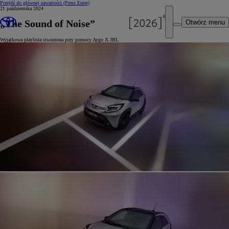
Przejdź do głównej zawartości
(Press Enter)
21 października 2024
„The Sound of Noise”
Otwórz menu
Wyjątkowa playlista stworzona przy pomocy Aygo X JBL