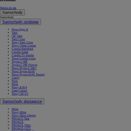
Napisz do nas
Samochody
Samochody
Samochody osobowe
Nowe Aygo X
Yaris
GR Yaris
Yaris Cross
Nowy Yaris Cross
Nowy Urban Cruiser
Corolla Hatchback
Corolla Sedan
Corolla TS Kombi
Nowa Corolla Cross
Toyota C-HR
Toyota C-HR Plug-in
Nowa Toyota C-HR+
Nowa Toyota bZ4X
Nowa Toyota bZ4X Touring
Camry
Prius
Mirai
Nowy RAV4
Land Cruiser
Nowy GR GT
Samochody dostawcze
Hilux
Nowy Hilux
Nowy Hilux Electric
PROACE Max
PROACE
PROACE Verso
PROACE CITY