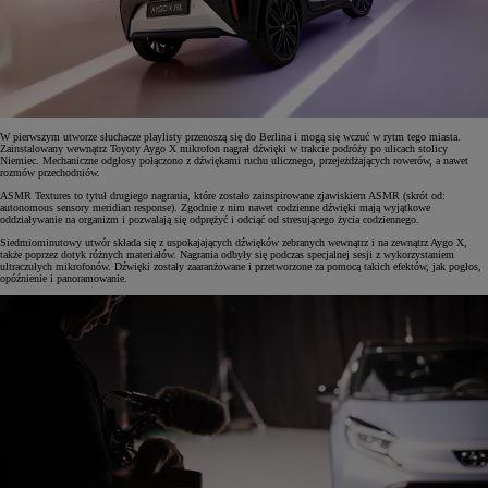
W pierwszym utworze słuchacze playlisty przenoszą się do Berlina i mogą się wczuć w rytm tego miasta.
Zainstalowany wewnątrz Toyoty Aygo X mikrofon nagrał dźwięki w trakcie podróży po ulicach stolicy
Niemiec. Mechaniczne odgłosy połączono z dźwiękami ruchu ulicznego, przejeżdżających rowerów, a nawet
rozmów przechodniów.
ASMR Textures to tytuł drugiego nagrania, które zostało zainspirowane zjawiskiem ASMR (skrót od:
autonomous sensory meridian response). Zgodnie z nim nawet codzienne dźwięki mają wyjątkowe
oddziaływanie na organizm i pozwalają się odprężyć i odciąć od stresującego życia codziennego.
Siedmiominutowy utwór składa się z uspokajających dźwięków zebranych wewnątrz i na zewnątrz Aygo X,
także poprzez dotyk różnych materiałów. Nagrania odbyły się podczas specjalnej sesji z wykorzystaniem
ultraczułych mikrofonów. Dźwięki zostały zaaranżowane i przetworzone za pomocą takich efektów, jak pogłos,
opóźnienie i panoramowanie.