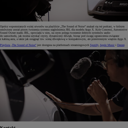
Oprócz wspomnianych wyżej utworów na playliście „The Sound of Noise” znalazł się też podcast, w którym
omówiony został proces tworzenia systemu nagłośnienia JBL dla modelu Aygo X. Kyle Concessi, Automotive
Sound Owner marki JBL, opowiada w nim, na czym polega tworzenie dobrych systemów audio
do samochodu, jak można uzyskać czysty, dynamiczny dźwięk, biorąc pod uwagę ograniczenia związane
z kabiną auta, a także jak osiągnąć tzw. scenę dźwiękową w kompaktowym, ale przestronnym wnętrzu Aygo X.
Playlista „The Sound of Noise”
jest dostępna na platformach streamingowych
Spotify
,
Apple Music
i
Deezer
.
Kontakt