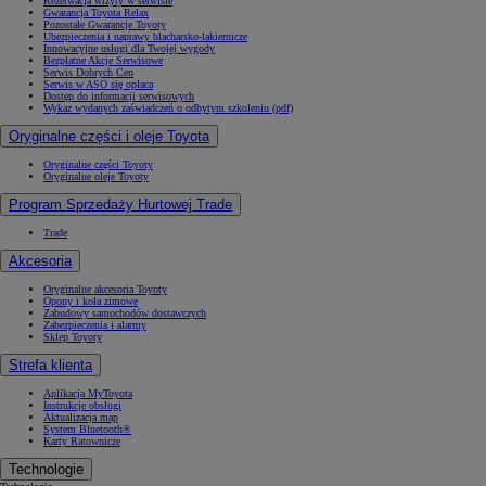
Rezerwacja wizyty w serwisie
Gwarancja Toyota Relax
Pozostałe Gwarancje Toyoty
Ubezpieczenia i naprawy blacharsko-lakiernicze
Innowacyjne usługi dla Twojej wygody
Bezpłatne Akcje Serwisowe
Serwis Dobrych Cen
Serwis w ASO się opłaca
Dostęp do informacji serwisowych
Wykaz wydanych zaświadczeń o odbytym szkoleniu (pdf)
Oryginalne części i oleje Toyota
Oryginalne części Toyoty
Oryginalne oleje Toyoty
Program Sprzedaży Hurtowej Trade
Trade
Akcesoria
Oryginalne akcesoria Toyoty
Opony i koła zimowe
Zabudowy samochodów dostawczych
Zabezpieczenia i alarmy
Sklep Toyoty
Strefa klienta
Aplikacja MyToyota
Instrukcje obsługi
Aktualizacja map
System Bluetooth®
Karty Ratownicze
Technologie