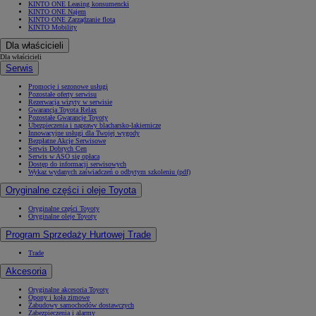
KINTO ONE Leasing konsumencki
KINTO ONE Najem
KINTO ONE Zarządzanie flotą
KINTO Mobility
Dla właścicieli
Dla właścicieli
Serwis
Promocje i sezonowe usługi
Pozostałe oferty serwisu
Rezerwacja wizyty w serwisie
Gwarancja Toyota Relax
Pozostałe Gwarancje Toyoty
Ubezpieczenia i naprawy blacharsko-lakiernicze
Innowacyjne usługi dla Twojej wygody
Bezpłatne Akcje Serwisowe
Serwis Dobrych Cen
Serwis w ASO się opłaca
Dostęp do informacji serwisowych
Wykaz wydanych zaświadczeń o odbytym szkoleniu (pdf)
Oryginalne części i oleje Toyota
Oryginalne części Toyoty
Oryginalne oleje Toyoty
Program Sprzedaży Hurtowej Trade
Trade
Akcesoria
Oryginalne akcesoria Toyoty
Opony i koła zimowe
Zabudowy samochodów dostawczych
Zabezpieczenia i alarmy