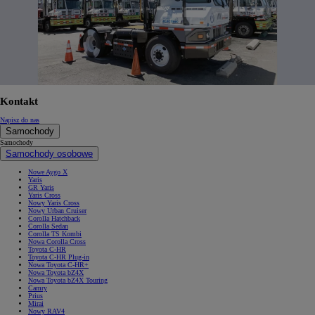
Kontakt
Napisz do nas
Samochody
Samochody
Samochody osobowe
Nowe Aygo X
Yaris
GR Yaris
Yaris Cross
Nowy Yaris Cross
Nowy Urban Cruiser
Corolla Hatchback
Corolla Sedan
Corolla TS Kombi
Nowa Corolla Cross
Toyota C-HR
Toyota C-HR Plug-in
Nowa Toyota C-HR+
Nowa Toyota bZ4X
Nowa Toyota bZ4X Touring
Camry
Prius
Mirai
Nowy RAV4