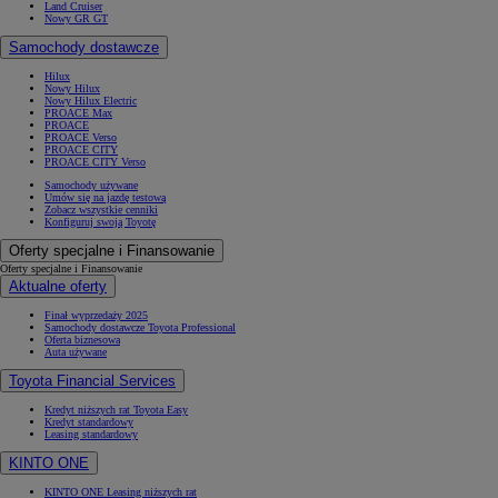
Land Cruiser
Nowy GR GT
Samochody dostawcze
Hilux
Nowy Hilux
Nowy Hilux Electric
PROACE Max
PROACE
PROACE Verso
PROACE CITY
PROACE CITY Verso
Samochody używane
Umów się na jazdę testową
Zobacz wszystkie cenniki
Konfiguruj swoją Toyotę
Oferty specjalne i Finansowanie
Oferty specjalne i Finansowanie
Aktualne oferty
Finał wyprzedaży 2025
Samochody dostawcze Toyota Professional
Oferta biznesowa
Auta używane
Toyota Financial Services
Kredyt niższych rat Toyota Easy
Kredyt standardowy
Leasing standardowy
KINTO ONE
KINTO ONE Leasing niższych rat