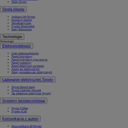
Sklep Toyoty
Strefa klienta
Aplikacja MyToyota
Instrukcje obsługi
Aktualizacja map
System Bluetooth®
Karty Ratownicze
Technologie
Technologie
Elektromobilność
Lider elektromobilności
Napęd hybrydowy
Napęd hybrydowy typu plug-in
Napęd wodorowy
Napęd elektryczny na baterię
Zasięg aut elektrycznych
Zalety posiadania aut elektrycznych
Ładowanie elektrycznej Toyoty
Toyota HomeCharge
Toyota Charging Network
Jak naładować elektryczną Toyotę?
Systemy bezpieczeństwa
Toyota T-Mate
System eCall
Komunikacja z autem
Nowa aplikacja MyToyota