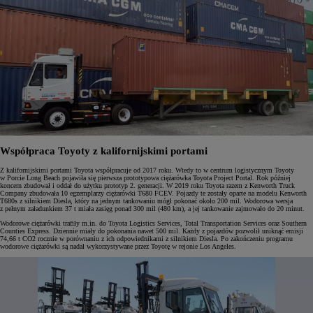
Współpraca Toyoty z kalifornijskimi portami
Z kalifornijskimi portami Toyota współpracuje od 2017 roku. Wtedy to w centrum logistycznym Toyoty
w Porcie Long Beach pojawiła się pierwsza prototypowa ciężarówka Toyota Project Portal. Rok później
koncern zbudował i oddał do użytku prototyp 2. generacji. W 2019 roku Toyota razem z Kenworth Truck
Company zbudowała 10 egzemplarzy ciężarówki T680 FCEV. Pojazdy te zostały oparte na modelu Kenworth
T680s z silnikiem Diesla, który na jednym tankowaniu mógł pokonać około 200 mil. Wodorowa wersja
z pełnym załadunkiem 37 t miała zasięg ponad 300 mil (480 km), a jej tankowanie zajmowało do 20 minut.
Wodorowe ciężarówki trafiły m.in. do Toyota Logistics Services, Total Transportation Services oraz Southern
Counties Express. Dziennie miały do pokonania nawet 500 mil. Każdy z pojazdów pozwolił uniknąć emisji
74,66 t CO2 rocznie w porównaniu z ich odpowiednikami z silnikiem Diesla. Po zakończeniu programu
wodorowe ciężarówki są nadal wykorzystywane przez Toyotę w rejonie Los Angeles.