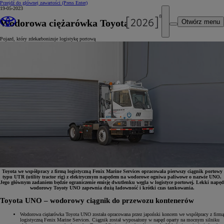
Przejdź do głównej zawartości
(Press Enter)
19-05-2023
Wodorowa ciężarówka Toyota UNO
Otwórz menu
Pojazd, który zdekarbonizuje logistykę portową
Toyota we współpracy z firmą logistyczną Fenix Marine Services opracowała pierwszy ciągnik portowy
typu UTR (utility tractor rig) z elektrycznym napędem na wodorowe ogniwa paliwowe o nazwie UNO.
Jego głównym zadaniem będzie ograniczenie emisję dwutlenku węgla w logistyce portowej. Lekki napęd
wodorowy Toyoty UNO zapewnia dużą ładowność i krótki czas tankowania.
Toyota UNO – wodorowy ciągnik do przewozu kontenerów
Wodorowa ciężarówka Toyota UNO została opracowana przez japoński koncern we współpracy z firmą
logistyczną Fenix Marine Services. Ciągnik został wyposażony w napęd oparty na mocnym silniku