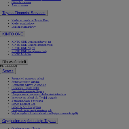
Oferta biznesowa
Auta używane
Toyota Financial Services
Kredyt niższych rat Toyota Easy
Kredyt standardowy
Leasing standardowy
KINTO ONE
KINTO ONE Leasing niższych rat
KINTO ONE Leasing konsumencki
KINTO ONE Najem
KINTO ONE Zarządzanie flotą
KINTO Mobility
Dla właścicieli
Dla właścicieli
Serwis
Promocje i sezonowe usługi
Pozostałe oferty serwisu
Rezerwacja wizyty w serwisie
Gwarancja Toyota Relax
Pozostałe Gwarancje Toyoty
Ubezpieczenia i naprawy blacharsko-lakiernicze
Innowacyjne usługi dla Twojej wygody
Bezpłatne Akcje Serwisowe
Serwis Dobrych Cen
Serwis w ASO się opłaca
Dostęp do informacji serwisowych
Wykaz wydanych zaświadczeń o odbytym szkoleniu (pdf)
Oryginalne części i oleje Toyota
Oryginalne części Toyoty