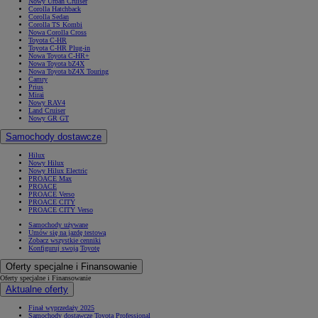
Nowy Urban Cruiser
Corolla Hatchback
Corolla Sedan
Corolla TS Kombi
Nowa Corolla Cross
Toyota C-HR
Toyota C-HR Plug-in
Nowa Toyota C-HR+
Nowa Toyota bZ4X
Nowa Toyota bZ4X Touring
Camry
Prius
Mirai
Nowy RAV4
Land Cruiser
Nowy GR GT
Samochody dostawcze
Hilux
Nowy Hilux
Nowy Hilux Electric
PROACE Max
PROACE
PROACE Verso
PROACE CITY
PROACE CITY Verso
Samochody używane
Umów się na jazdę testową
Zobacz wszystkie cenniki
Konfiguruj swoją Toyotę
Oferty specjalne i Finansowanie
Oferty specjalne i Finansowanie
Aktualne oferty
Finał wyprzedaży 2025
Samochody dostawcze Toyota Professional