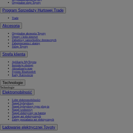
Oryginalne oleje Toyoty
Program Sprzedaży Hurtowej Trade
Trade
Akcesoria
Oryginalne akcesoria Toyoty
Opony i koła zimowe
Zabudowy samochodów dostawczych
Zabezpieczenia i alarmy
Sklep Toyoty
Strefa klienta
Aplikacja MyToyota
Instrukcje obsługi
Aktualizacja map
System Bluetooth®
Karty Ratownicze
Technologie
Technologie
Elektromobilność
Lider elektromobilności
Napęd hybrydowy
Napęd hybrydowy typu plug-in
Napęd wodorowy
Napęd elektryczny na baterię
Zasięg aut elektrycznych
Zalety posiadania aut elektrycznych
Ładowanie elektrycznej Toyoty