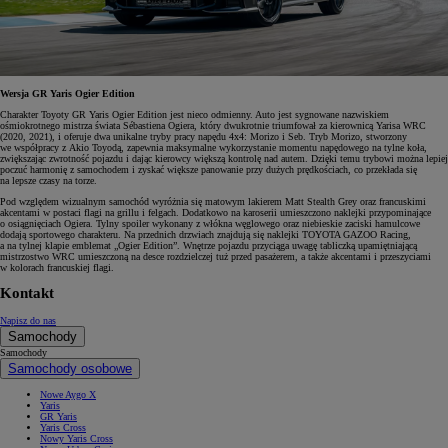
Wersja GR Yaris Ogier Edition
Charakter Toyoty GR Yaris Ogier Edition jest nieco odmienny. Auto jest sygnowane nazwiskiem
ośmiokrotnego mistrza świata Sébastiena Ogiera, który dwukrotnie triumfował za kierownicą Yarisa WRC
(2020, 2021), i oferuje dwa unikalne tryby pracy napędu 4x4: Morizo i Seb. Tryb Morizo, stworzony
we współpracy z Akio Toyodą, zapewnia maksymalne wykorzystanie momentu napędowego na tylne koła,
zwiększając zwrotność pojazdu i dając kierowcy większą kontrolę nad autem. Dzięki temu trybowi można lepiej
poczuć harmonię z samochodem i zyskać większe panowanie przy dużych prędkościach, co przekłada się
na lepsze czasy na torze.
Pod względem wizualnym samochód wyróżnia się matowym lakierem Matt Stealth Grey oraz francuskimi
akcentami w postaci flagi na grillu i felgach. Dodatkowo na karoserii umieszczono naklejki przypominające
o osiągnięciach Ogiera. Tylny spoiler wykonany z włókna węglowego oraz niebieskie zaciski hamulcowe
dodają sportowego charakteru. Na przednich drzwiach znajdują się naklejki TOYOTA GAZOO Racing,
a na tylnej klapie emblemat „Ogier Edition”. Wnętrze pojazdu przyciąga uwagę tabliczką upamiętniającą
mistrzostwo WRC umieszczoną na desce rozdzielczej tuż przed pasażerem, a także akcentami i przeszyciami
w kolorach francuskiej flagi.
Kontakt
Napisz do nas
Samochody
Samochody
Samochody osobowe
Nowe Aygo X
Yaris
GR Yaris
Yaris Cross
Nowy Yaris Cross