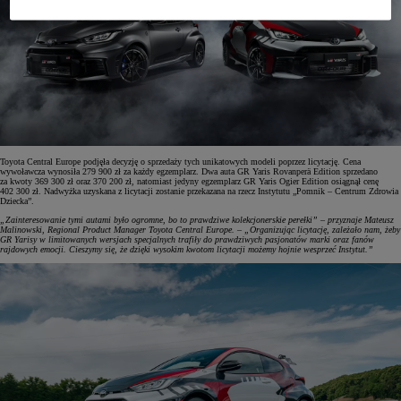
Toyota Central Europe podjęła decyzję o sprzedaży tych unikatowych modeli poprzez licytację. Cena
wywoławcza wynosiła 279 900 zł za każdy egzemplarz. Dwa auta GR Yaris Rovanperä Edition sprzedano
za kwoty 369 300 zł oraz 370 200 zł, natomiast jedyny egzemplarz GR Yaris Ogier Edition osiągnął cenę
402 300 zł. Nadwyżka uzyskana z licytacji zostanie przekazana na rzecz Instytutu „Pomnik – Centrum Zdrowia
Dziecka”.
„Zainteresowanie tymi autami było ogromne, bo to prawdziwe kolekcjonerskie perełki” – przyznaje Mateusz
Malinowski, Regional Product Manager Toyota Central Europe. – „Organizując licytację, zależało nam, żeby
GR Yarisy w limitowanych wersjach specjalnych trafiły do prawdziwych pasjonatów marki oraz fanów
rajdowych emocji. Cieszymy się, że dzięki wysokim kwotom licytacji możemy hojnie wesprzeć Instytut.”