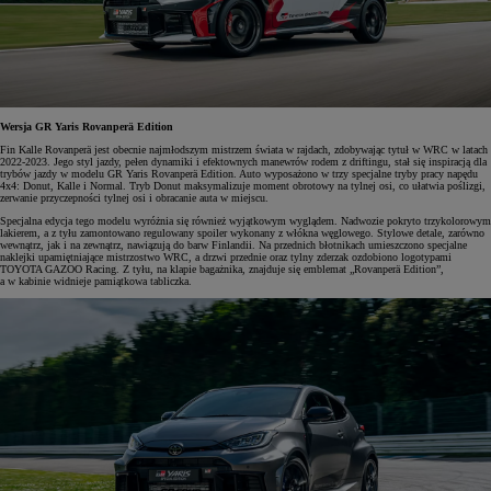
Wersja GR Yaris Rovanperä Edition
Fin Kalle Rovanperä jest obecnie najmłodszym mistrzem świata w rajdach, zdobywając tytuł w WRC w latach
2022-2023. Jego styl jazdy, pełen dynamiki i efektownych manewrów rodem z driftingu, stał się inspiracją dla
trybów jazdy w modelu GR Yaris Rovanperä Edition. Auto wyposażono w trzy specjalne tryby pracy napędu
4x4: Donut, Kalle i Normal. Tryb Donut maksymalizuje moment obrotowy na tylnej osi, co ułatwia poślizgi,
zerwanie przyczepności tylnej osi i obracanie auta w miejscu.
Specjalna edycja tego modelu wyróżnia się również wyjątkowym wyglądem. Nadwozie pokryto trzykolorowym
lakierem, a z tyłu zamontowano regulowany spoiler wykonany z włókna węglowego. Stylowe detale, zarówno
wewnątrz, jak i na zewnątrz, nawiązują do barw Finlandii. Na przednich błotnikach umieszczono specjalne
naklejki upamiętniające mistrzostwo WRC, a drzwi przednie oraz tylny zderzak ozdobiono logotypami
TOYOTA GAZOO Racing. Z tyłu, na klapie bagażnika, znajduje się emblemat „Rovanperä Edition”,
a w kabinie widnieje pamiątkowa tabliczka.