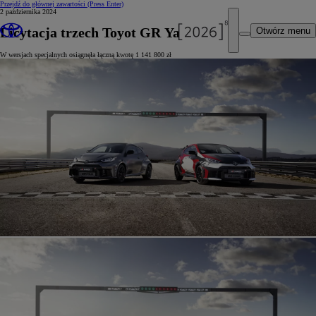
Przejdź do głównej zawartości
(Press Enter)
2 października 2024
Licytacja trzech Toyot GR Yaris
Otwórz menu
W wersjach specjalnych osiągnęła łączną kwotę 1 141 800 zł