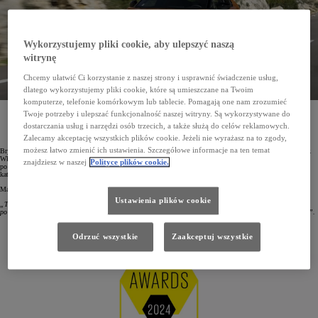
Wykorzystujemy pliki cookie, aby ulepszyć naszą
witrynę
Chcemy ułatwić Ci korzystanie z naszej strony i usprawnić świadczenie usług,
dlatego wykorzystujemy pliki cookie, które są umieszczane na Twoim
komputerze, telefonie komórkowym lub tablecie. Pomagają one nam zrozumieć
Toyota zdobyła tytuł producenta roku w plebiscycie Autocar Awards. Została tym samym pierwszą
Twoje potrzeby i ulepszać funkcjonalność naszej witryny. Są wykorzystywane do
marką, która wyróżnienie brytyjskiego magazynu otrzymała dwukrotnie. Tegoroczną nagrodę
dostarczania usług i narzędzi osób trzecich, a także służą do celów reklamowych.
przyznano za trwałość, niezawodność, wydajność napędów hybrydowych oraz wysoką jakość aut
ze wszystkich segmentów. Doceniono także sposób zarządzania firmą.
Zalecamy akceptację wszystkich plików cookie. Jeżeli nie wyrażasz na to zgody,
możesz łatwo zmienić ich ustawienia. Szczegółowe informacje na ten temat
Brytyjski magazyn „Autocar”, przyznając swoje wyróżnienia, poprzedza je dogłębną analizą wielu czynników.
Właśnie dlatego wyniki plebiscytu Autocar Awards cieszą się ogromnym uznaniem na całym świecie. Toyota
znajdziesz w naszej
Polityce plików cookie.
po raz drugi w historii tego plebiscytu została producentem roku i jako jedyna została wyróżniona w tej
kategorii więcej niż raz. Poprzednio ten tytuł przyznano marce w 2020 roku.
Mark Tisshaw, redaktor naczelny magazynu „Autocar”, uzasadniając przyznanie nagrody Toyocie, podkreślił:
Ustawienia plików cookie
„Toyota liczy się w każdej klasie aut. Od małych miejskich modeli, które są w przystępnych cenach,
po prawdziwe terenówki z klasycznym napędem 4x4. To dlatego przyznaliśmy Toyocie tytuł producenta roku”.
Odrzuć wszystkie
Zaakceptuj wszystkie