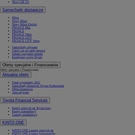
Nowy GR GT
Samochody dostawcze
Hilux
Nowy Hilux
Nowy Hilux Electric
PROACE Max
PROACE
PROACE Verso
PROACE CITY
PROACE CITY Verso
Samochody używane
Umów się na jazdę testową
Zobacz wszystkie cenniki
Konfiguruj swoją Toyotę
Oferty specjalne i Finansowanie
Oferty specjalne i Finansowanie
Aktualne oferty
Finał wyprzedaży 2025
Samochody dostawcze Toyota Professional
Oferta biznesowa
Auta używane
Toyota Financial Services
Kredyt niższych rat Toyota Easy
Kredyt standardowy
Leasing standardowy
KINTO ONE
KINTO ONE Leasing niższych rat
KINTO ONE Leasing konsumencki