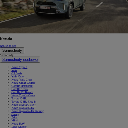
Kontakt
Napisz do nas
Samochody
Samochody
Samochody osobowe
Nowe Aygo X
Yaris
GR Yaris
Yaris Cross
Nowy Yaris Cross
Nowy Urban Cruiser
Corolla Hatchback
Corolla Sedan
Corolla TS Kombi
Nowa Corolla Cross
Toyota C-HR
Toyota C-HR Plug-in
Nowa Toyota C-HR+
Nowa Toyota bZ4X
Nowa Toyota bZ4X Touring
Camry
Prius
Mirai
Nowy RAV4
Land Cruiser