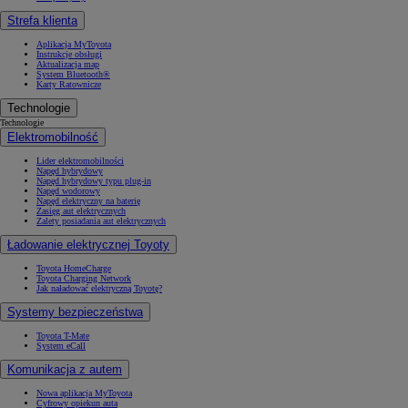
Strefa klienta
Aplikacja MyToyota
Instrukcje obsługi
Aktualizacja map
System Bluetooth®
Karty Ratownicze
Technologie
Technologie
Elektromobilność
Lider elektromobilności
Napęd hybrydowy
Napęd hybrydowy typu plug-in
Napęd wodorowy
Napęd elektryczny na baterię
Zasięg aut elektrycznych
Zalety posiadania aut elektrycznych
Ładowanie elektrycznej Toyoty
Toyota HomeCharge
Toyota Charging Network
Jak naładować elektryczną Toyotę?
Systemy bezpieczeństwa
Toyota T-Mate
System eCall
Komunikacja z autem
Nowa aplikacja MyToyota
Cyfrowy opiekun auta