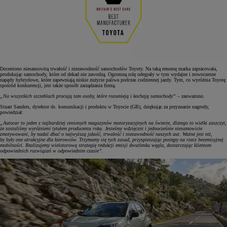
Doceniono niesamowitą trwałość i niezawodność samochodów Toyoty. Na taką renomę marka zapracowała,
produkując samochody, które od dekad nie zawodzą. Ogromną rolę odegrały w tym wydajne i nowoczesne
napędy hybrydowe, które zapewniają niskie zużycie paliwa podczas codziennej jazdy. Tym, co wyróżnia Toyotę
spośród konkurencji, jest także sposób zarządzania firmą.
„Na wszystkich szczeblach pracują tam osoby, które rozumieją i kochają samochody”
– zauważono.
Stuart Sanders, dyrektor ds. komunikacji i produktu w Toyocie (GB), dziękując za przyznanie nagrody,
powiedział:
„Autocar to jeden z najbardziej cenionych magazynów motoryzacyjnych na świecie, dlatego to wielki zaszczyt,
że zostaliśmy wyróżnieni tytułem producenta roku. Jesteśmy wdzięczni i jednocześnie niesamowicie
zmotywowani, by nadal dbać o najwyższą jakość, trwałość i niezawodność naszych aut. Ważne jest też,
by były one atrakcyjne dla kierowców. Trzymamy się tych zasad, przyspieszając postępy na rzecz bezemisyjnej
mobilności. Realizujemy wielotorową strategię redukcji emisji dwutlenku węgla, dostarczając klientom
odpowiednich rozwiązań w odpowiednim czasie”.