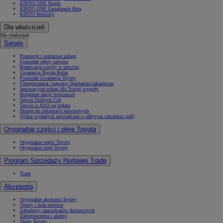
KINTO ONE Najem
KINTO ONE Zarządzanie flotą
KINTO Mobility
Dla właścicieli
Dla właścicieli
Serwis
Promocje i sezonowe usługi
Pozostałe oferty serwisu
Rezerwacja wizyty w serwisie
Gwarancja Toyota Relax
Pozostałe Gwarancje Toyoty
Ubezpieczenia i naprawy blacharsko-lakiernicze
Innowacyjne usługi dla Twojej wygody
Bezpłatne Akcje Serwisowe
Serwis Dobrych Cen
Serwis w ASO się opłaca
Dostęp do informacji serwisowych
Wykaz wydanych zaświadczeń o odbytym szkoleniu (pdf)
Oryginalne części i oleje Toyota
Oryginalne części Toyoty
Oryginalne oleje Toyoty
Program Sprzedaży Hurtowej Trade
Trade
Akcesoria
Oryginalne akcesoria Toyoty
Opony i koła zimowe
Zabudowy samochodów dostawczych
Zabezpieczenia i alarmy
Sklep Toyoty