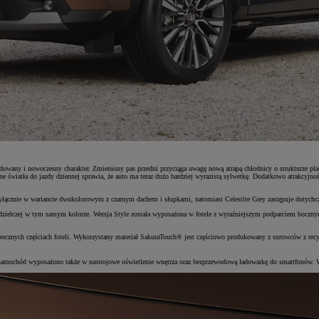
cydowany i nowoczesny charakter. Zmieniony pas przedni przyciąga uwagę nową atrapą chłodnicy o strukturze p
 światła do jazdy dziennej sprawia, że auto ma teraz dużo bardziej wyrazistą sylwetkę. Dodatkowo atrakcyj
 wyłącznie w wariancie dwukolorowym z czarnym dachem i słupkami, natomiast Celestite Grey zastępuje dotych
elczej w tym samym kolorze. Wersja Style została wyposażona w fotele z wyraźniejszym podparciem bocznym, 
bocznych częściach foteli. Wykorzystany materiał SakuraTouch® jest częściowo produkowany z surowców z rec
e samochód wyposażono także w nastrojowe oświetlenie wnętrza oraz bezprzewodową ładowarkę do smartfonów. W