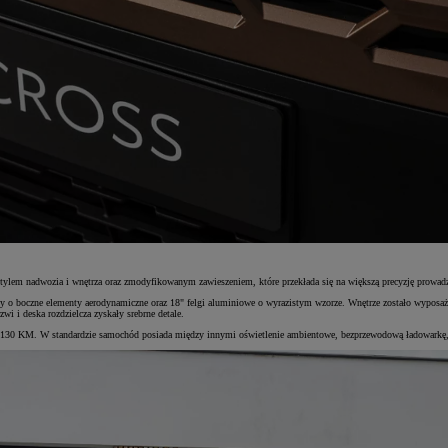
m nadwozia i wnętrza oraz zmodyfikowanym zawieszeniem, które przekłada się na większą precyzję prowadz
y o boczne elementy aerodynamiczne oraz 18" felgi aluminiowe o wyrazistym wzorze. Wnętrze zostało wyposażo
i i deska rozdzielcza zyskały srebrne detale.
 130 KM. W standardzie samochód posiada między innymi oświetlenie ambientowe, bezprzewodową ładowarkę, 