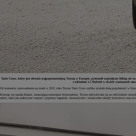
Yaris Cross, który jest obecnie najpopularniejszą Toyotą w Europie, przeszedł największy lifting od s
z układem 1.5 Hybrid w dwóch wariantach mocy
Od momentu wprowadzenia na rynek w 2021 roku Toyota Yaris Cross szybko zyskała dużą popularność w Europie 
Od
81 900 zł
Kierując się zasadą Kaizen, oznaczającą nieustanne doskonalenie, Toyota zdecydowała się na odświeżenie mie
zalety, takie jak praktyczne wnętrze i pojemny bagażnik, ekonomiczne i niezawodne układy hybrydowe oraz n
Yaris Cross
HYBRID