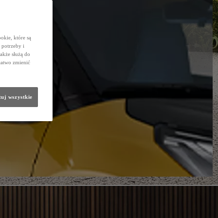
okie, które są
potrzeby i
także służą do
łatwo zmienić
uj wszystkie