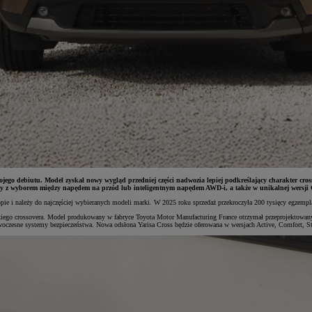
wojego debiutu. Model zyskał nowy wygląd przedniej części nadwozia lepiej podkreślający charakter cros
 z wyborem między napędem na przód lub inteligentnym napędem AWD-i, a także w unikalnej wersji
i należy do najczęściej wybieranych modeli marki. W 2025 roku sprzedaż przekroczyła 200 tysięcy egzemplarzy
jskiego crossovera. Model produkowany w fabryce Toyota Motor Manufacturing France otrzymał przeprojektowan
owoczesne systemy bezpieczeństwa. Nowa odsłona Yarisa Cross będzie oferowana w wersjach Active, Comfort, S