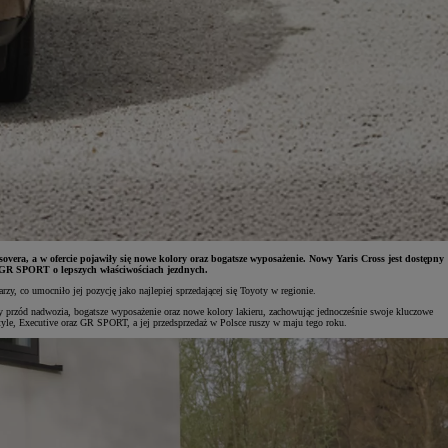
sovera, a w ofercie pojawiły się nowe kolory oraz bogatsze wyposażenie. Nowy Yaris Cross jest dostępny
 GR SPORT o lepszych właściwościach jezdnych.
, co umocniło jej pozycję jako najlepiej sprzedającej się Toyoty w regionie.
y przód nadwozia, bogatsze wyposażenie oraz nowe kolory lakieru, zachowując jednocześnie swoje kluczowe
tyle, Executive oraz GR SPORT, a jej przedsprzedaż w Polsce ruszy w maju tego roku.