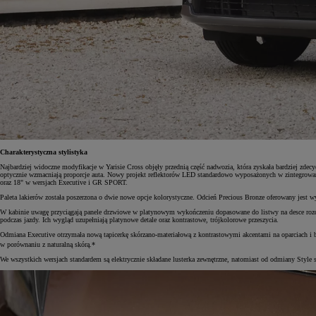
Charakterystyczna stylistyka
Najbardziej widoczne modyfikacje w Yarisie Cross objęły przednią część nadwozia, która zyskała bardziej zde
optycznie wzmacniają proporcje auta. Nowy projekt reflektorów LED standardowo wyposażonych w zintegrowane
oraz 18" w wersjach Executive i GR SPORT.
Paleta lakierów została poszerzona o dwie nowe opcje kolorystyczne. Odcień Precious Bronze oferowany jest
W kabinie uwagę przyciągają panele drzwiowe w platynowym wykończeniu dopasowane do listwy na desce rozdzi
podczas jazdy. Ich wygląd uzupełniają platynowe detale oraz kontrastowe, trójkolorowe przeszycia.
Odmiana Executive otrzymała nową tapicerkę skórzano-materiałową z kontrastowymi akcentami na oparciach i 
w porównaniu z naturalną skórą.*
We wszystkich wersjach standardem są elektrycznie składane lusterka zewnętrzne, natomiast od odmiany Styl