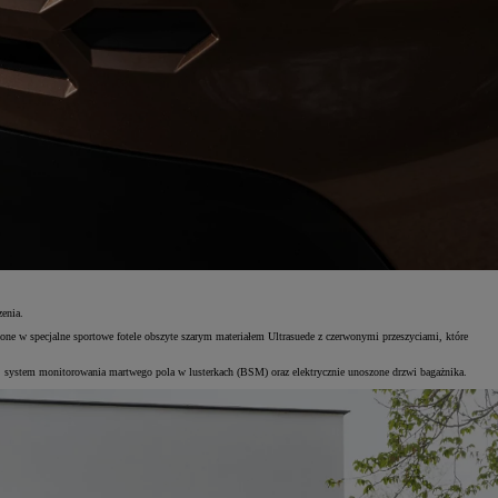
enia.
ne w specjalne sportowe fotele obszyte szarym materiałem Ultrasuede z czerwonymi przeszyciami, które
system monitorowania martwego pola w lusterkach (BSM) oraz elektrycznie unoszone drzwi bagażnika.