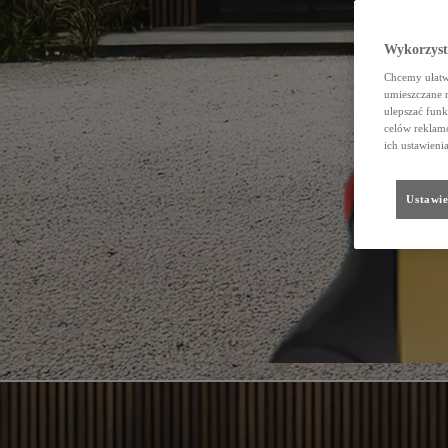
Wykorzystu
Chcemy ułatwi
umieszczane 
ulepszać funk
celów reklamo
ich ustawieni
Ustawie