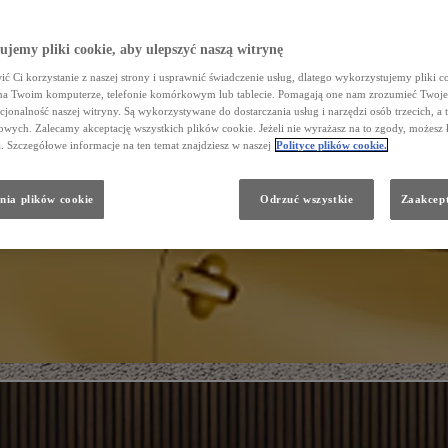
jemy pliki cookie, aby ulepszyć naszą witrynę
ć Ci korzystanie z naszej strony i usprawnić świadczenie usług, dlatego wykorzystujemy pliki co
na Twoim komputerze, telefonie komórkowym lub tablecie. Pomagają one nam zrozumieć Twoje 
cjonalność naszej witryny. Są wykorzystywane do dostarczania usług i narzędzi osób trzecich, a 
wych. Zalecamy akceptację wszystkich plików cookie. Jeżeli nie wyrażasz na to zgody, możesz 
a. Szczegółowe informacje na ten temat znajdziesz w naszej
Polityce plików cookie.
nia plików cookie
Odrzuć wszystkie
Zaakcept