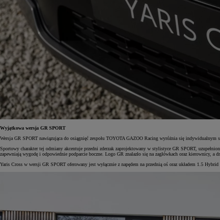
Od
105 300 zł
Corolla Hatchback
HYBRID
Wyjątkowa wersja GR SPORT
Wersja GR SPORT nawiązująca do osiągnięć zespołu TOYOTA GAZOO Racing wyróżnia się indywidualnym style
Sportowy charakter tej odmiany akcentuje przedni zderzak zaprojektowany w stylistyce GR SPORT, uzupełnion
zapewniają wygodę i odpowiednie podparcie boczne. Logo GR znalazło się na zagłówkach oraz kierownicy, a drzw
Yaris Cross w wersji GR SPORT oferowany jest wyłącznie z napędem na przednią oś oraz układem 1.5 Hybrid