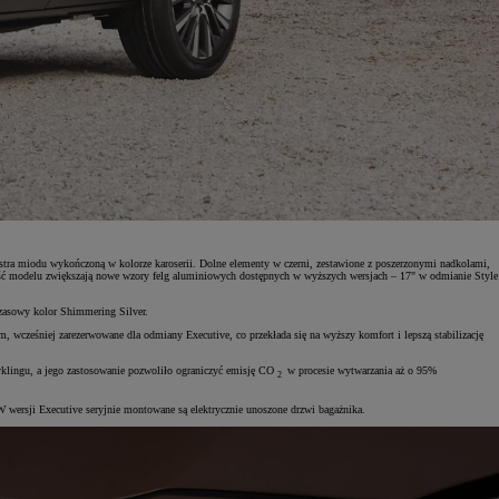
lastra miodu wykończoną w kolorze karoserii. Dolne elementy w czerni, zestawione z poszerzonymi nadkolami,
ność modelu zwiększają nowe wzory felg aluminiowych dostępnych w wyższych wersjach – 17" w odmianie Style
czasowy kolor Shimmering Silver.
wcześniej zarezerwowane dla odmiany Executive, co przekłada się na wyższy komfort i lepszą stabilizację
yklingu, a jego zastosowanie pozwoliło ograniczyć emisję CO
w procesie wytwarzania aż o 95%
2
 wersji Executive seryjnie montowane są elektrycznie unoszone drzwi bagażnika.