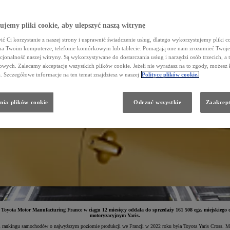
jemy pliki cookie, aby ulepszyć naszą witrynę
ć Ci korzystanie z naszej strony i usprawnić świadczenie usług, dlatego wykorzystujemy pliki co
na Twoim komputerze, telefonie komórkowym lub tablecie. Pomagają one nam zrozumieć Twoje 
cjonalność naszej witryny. Są wykorzystywane do dostarczania usług i narzędzi osób trzecich, a 
wych. Zalecamy akceptację wszystkich plików cookie. Jeżeli nie wyrażasz na to zgody, możesz 
a. Szczegółowe informacje na ten temat znajdziesz w naszej
Polityce plików cookie.
nia plików cookie
Odrzuć wszystkie
Zaakcept
yota Motor Manufacturing France w ciągu 12 miesięcy oddała do sprzedaży 161 508 egz. miejskiego c
motoryzacyjnym Yaris.
em rankingu samochodów o najwyższym poziomie produkcji we Francji w 2022 roku była
Toyota Yaris Cross. M