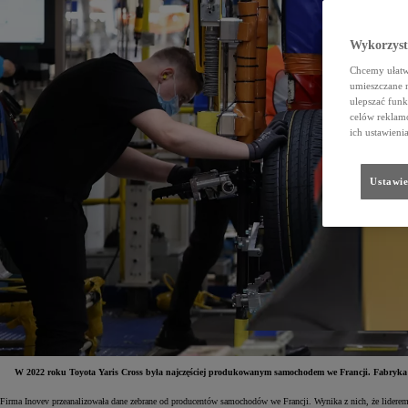
Wykorzystu
Chcemy ułatwi
umieszczane 
ulepszać funk
celów reklamo
ich ustawieni
Ustawie
W 2022 roku Toyota Yaris Cross była najczęściej produkowanym samochodem we Francji. Fabryka To
Firma Inovev przeanalizowała dane zebrane od producentów samochodów we Francji.
Wynika z nich, że lider