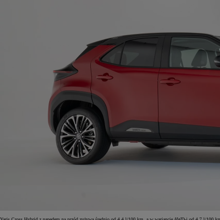
Yaris Cross Hybrid z napędem na przód zużywa średnio od 4,4 l/100 km, a w wariancie AWD-i od 4,7 l/100 k