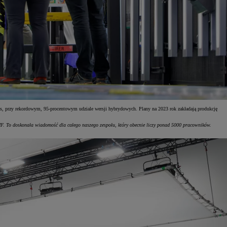
ss, przy rekordowym, 95-procentowym udziale wersji hybrydowych. Plany na 2023 rok zakładają produkcję
MF. To doskonała wiadomość dla całego naszego zespołu, który obecnie liczy ponad 5000 pracowników.