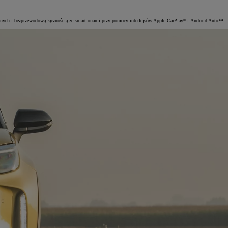
nych i bezprzewodową łącznością ze smartfonami przy pomocy interfejsów Apple CarPlay* i Android Auto™.