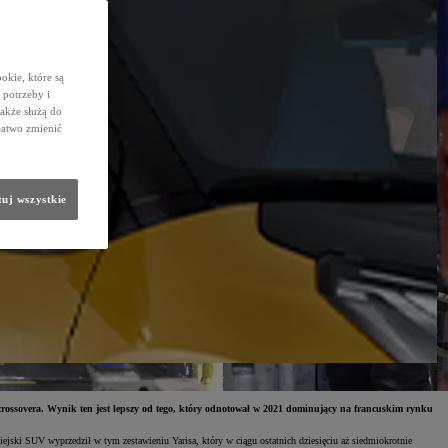
okie, które są
potrzeby i
także służą do
łatwo zmienić
uj wszystkie
rossovera. Wynik ten jest lepszy od tego, który odnotował w 2021 dominujący na francuskim rynku
iejski SUV wyprzedził w tym zestawieniu Yarisa, który w ciągu ostatnich dziesięciu aż siedmiokrotnie