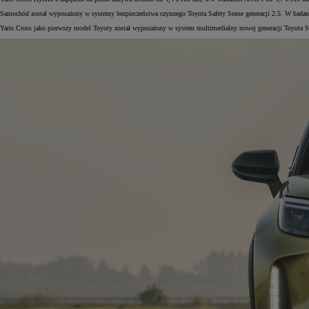
Samochód został wyposażony w systemy bezpieczeństwa czynnego Toyota Safety Sense generacji 2.5. W badan
Yaris Cross jako pierwszy model Toyoty został wyposażony w system multimedialny nowej generacji Toyota