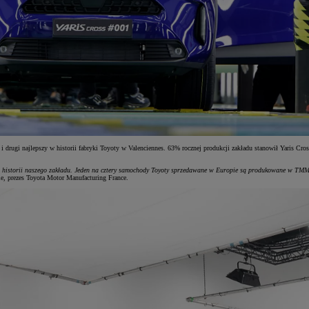
rugi najlepszy w historii fabryki Toyoty w Valenciennes. 63% rocznej produkcji zakładu stanowił Yaris Cro
y w historii naszego zakładu. Jeden na cztery samochody Toyoty sprzedawane w Europie są produkowane w TM
ie, prezes Toyota Motor Manufacturing France.