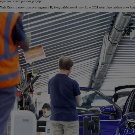
zajmował w nim pierwszą pozycję.
Yaris Cross to nowy crossover segmentu B, który zadebiutował na rynku w 2021 roku. Jego produkcja we Fra