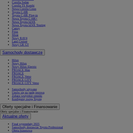
Corolla Sedan
Corolla TS Kombi
Nowa Corolla Cross
Toyota C-HR
Toyota C-HR Plug-in
Nowa Toyota C-HR+
Nowa Toyota bZ4X
Od
105 300 zł
Nowa Toyota bZ4X Touring
Camry
Prius
Corolla Hatchback
Mirai
HYBRID
Nowy RAV4
Land Cruiser
Nowy GR GT
Samochody dostawcze
Hilux
Nowy Hilux
Nowy Hilux Electric
PROACE Max
PROACE
PROACE Verso
PROACE CITY
PROACE CITY Verso
Samochody używane
Umów się na jazdę testową
Zobacz wszystkie cenniki
Konfiguruj swoją Toyotę
Oferty specjalne i Finansowanie
Oferty specjalne i Finansowanie
Aktualne oferty
Finał wyprzedaży 2025
Samochody dostawcze Toyota Professional
Oferta biznesowa