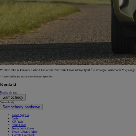
W 2022 roku w konkursie World Car of the Year Yaris Cross zdobył tytuł Światowego Samochodu Miejskiego
* Apple CarPlay jest znakiem towarowym Apple Inc.
Kontakt
Napisz do nas
Samochody
Samochody
Samochody osobowe
Nowe Aygo X
Yaris
GR Yaris
Yaris Cross
Nowy Yaris Cross
Nowy Urban Cruiser
Corolla Hatchback