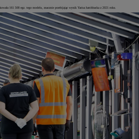
wała 161 508 egz. tego modelu, znacznie przebijając wynik Yarisa hatchbacka z 2021 roku.