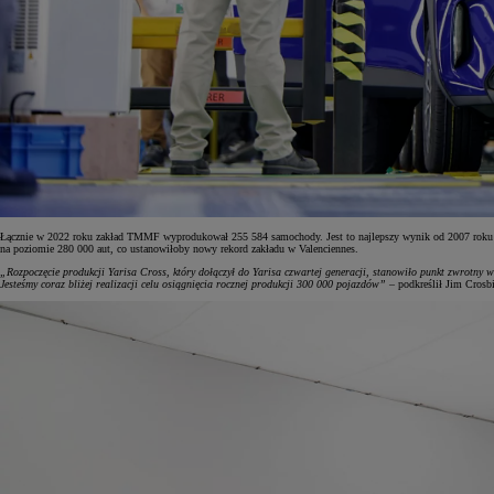
Łącznie w 2022 roku zakład TMMF wyprodukował 255 584 samochody. Jest to najlepszy wynik od 2007 roku i d
na poziomie 280 000 aut, co ustanowiłoby nowy rekord zakładu w Valenciennes.
„Rozpoczęcie produkcji Yarisa Cross, który dołączył do Yarisa czwartej generacji, stanowiło punkt zwrotn
Jesteśmy coraz bliżej realizacji celu osiągnięcia rocznej produkcji 300 000 pojazdów”
– podkreślił Jim Crosb
Od
81 900 zł
Yaris Cross
HYBRID