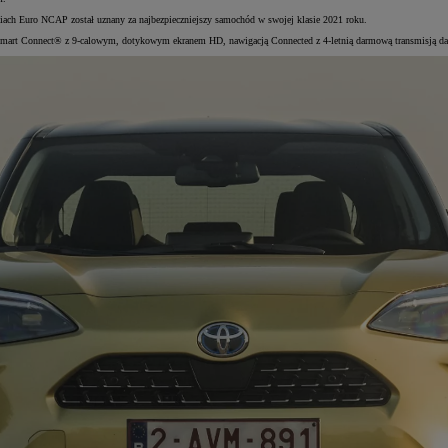
iach Euro NCAP został uznany za najbezpieczniejszy samochód w swojej klasie 2021 roku.
 Smart Connect® z 9-calowym, dotykowym ekranem HD, nawigacją Connected z 4-letnią darmową transmisją da