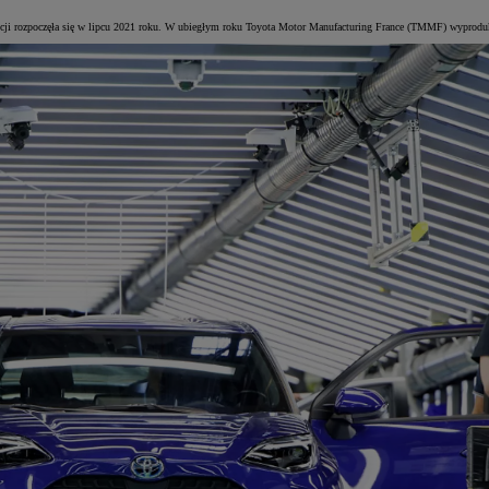
ncji rozpoczęła się w lipcu 2021 roku. W ubiegłym roku Toyota Motor Manufacturing France (TMMF) wyproduko