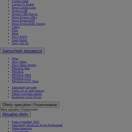
Corolla Sedan
Corolla TS Kombi
Nowa Corolla Cross
Toyota C-HR
Toyota C-HR Plug-in
Nowa Toyota C-HR+
Nowa Toyota bZ4X
Nowa Toyota bZ4X Touring
Camry
Prius
Mirai
Nowy RAV4
Land Cruiser
Nowy GR GT
Samochody dostawcze
Hilux
Nowy Hilux
Nowy Hilux Electric
PROACE Max
PROACE
PROACE Verso
PROACE CITY
PROACE CITY Verso
Samochody używane
Umów się na jazdę testową
Zobacz wszystkie cenniki
Konfiguruj swoją Toyotę
Oferty specjalne i Finansowanie
Oferty specjalne i Finansowanie
Aktualne oferty
Finał wyprzedaży 2025
Samochody dostawcze Toyota Professional
Oferta biznesowa
Auta używane