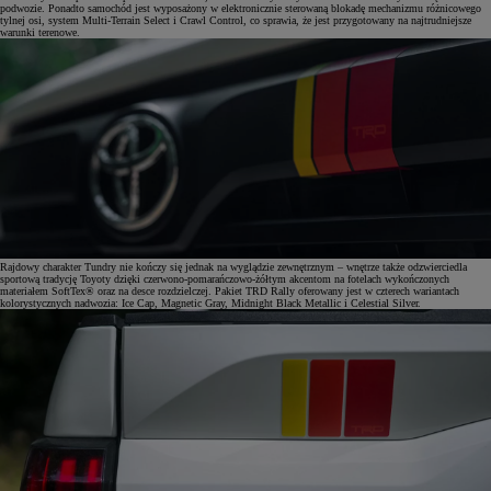
podwozie. Ponadto samochód jest wyposażony w elektronicznie sterowaną blokadę mechanizmu różnicowego
tylnej osi, system Multi-Terrain Select i Crawl Control, co sprawia, że jest przygotowany na najtrudniejsze
warunki terenowe.
Rajdowy charakter Tundry nie kończy się jednak na wyglądzie zewnętrznym – wnętrze także odzwierciedla
sportową tradycję Toyoty dzięki czerwono-pomarańczowo-żółtym akcentom na fotelach wykończonych
materiałem SoftTex® oraz na desce rozdzielczej. Pakiet TRD Rally oferowany jest w czterech wariantach
kolorystycznych nadwozia: Ice Cap, Magnetic Gray, Midnight Black Metallic i Celestial Silver.