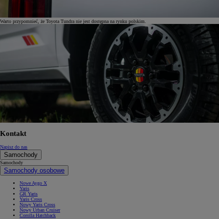
Warto przypomnieć, że Toyota Tundra nie jest dostępna na rynku polskim.
Kontakt
Napisz do nas
Samochody
Samochody
Samochody osobowe
Nowe Aygo X
Yaris
GR Yaris
Yaris Cross
Nowy Yaris Cross
Nowy Urban Cruiser
Corolla Hatchback