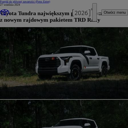
Przejdź do głównej zawartości
(Press Enter)
27 września 2024
Toyota Tundra największym pick-upem marki
Otwórz menu
z nowym rajdowym pakietem TRD Rally