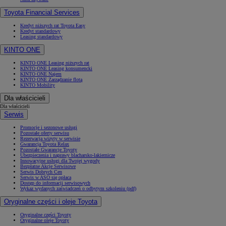
Toyota Financial Services
Kredyt niższych rat Toyota Easy
Kredyt standardowy
Leasing standardowy
KINTO ONE
KINTO ONE Leasing niższych rat
KINTO ONE Leasing konsumencki
KINTO ONE Najem
KINTO ONE Zarządzanie flotą
KINTO Mobility
Dla właścicieli
Dla właścicieli
Serwis
Promocje i sezonowe usługi
Pozostałe oferty serwisu
Rezerwacja wizyty w serwisie
Gwarancja Toyota Relax
Pozostałe Gwarancje Toyoty
Ubezpieczenia i naprawy blacharsko-lakiernicze
Innowacyjne usługi dla Twojej wygody
Bezpłatne Akcje Serwisowe
Serwis Dobrych Cen
Serwis w ASO się opłaca
Dostęp do informacji serwisowych
Wykaz wydanych zaświadczeń o odbytym szkoleniu (pdf)
Oryginalne części i oleje Toyota
Oryginalne części Toyoty
Oryginalne oleje Toyoty