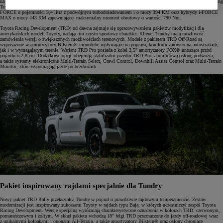
na cztery koła zapewnia znakomite właściwości terenowe. Produkowany w fabryce Toyota Motor Manufacturing
Texas (TMMTX) w San Antonio model morze korzystać z jednego z dwóch rodzajów napędu – silnika V6 i-
FORCE o pojemności 3,4 litra z podwójnym turbodoładowaniem i o mocy 394 KM oraz hybrydy i-FORCE
MAX o mocy 443 KM zapewniającej maksymalny moment obrotowy o wartości 790 Nm.
Toyota Racing Development (TRD) od dawna zajmuje się opracowywaniem pakietów modyfikacji dla
amerykańskich modeli Toyoty, nadając im czysto sportowy charakter. Klienci Tundry mają możliwość
zamówienia wersji o zwiększonych możliwościach terenowych. Modele z pakietem TRD Off-Road są
wyposażone w amortyzatory Bilstein® monotube wpływające na poprawę komfortu zarówno na autostradach,
jak i w wymagającym terenie. Wariant TRD Pro posiada z kolei 2,5" amortyzatory FOX® unoszące przód
pojazdu o 2,8 cm. Dodatkowe opcje obejmują stabilizator przedni TRD Pro, aluminiową osłonę podwozia,
a także systemy elektroniczne Multi-Terrain Select, Crawl Control, Downhill Assist Control oraz Multi-Terrain
Monitor, które wspomagają jazdę po bezdrożach.
Pakiet inspirowany rajdami specjalnie dla Tundry
Nowy pakiet TRD Rally przekształca Tundrę w pojazd o prawdziwie rajdowym temperamencie. Zestaw
modernizacji jest inspirowany sukcesami Toyoty w rajdach typu Baja, w których uczestniczył zespół Toyota
Racing Development. Wersję specjalną wyróżniają charakterystyczne oznaczenia w kolorach TRD: czerwonym,
pomarańczowym i żółtym. W skład pakietu wchodzą 18" felgi TRD przeznaczone do jazdy off-roadowej wraz
z unikalnymi kołpakami i oponami All-Terrain, a także amortyzatory Bilstein® oraz osłony chroniące