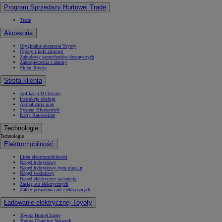
Program Sprzedaży Hurtowej Trade
Trade
Akcesoria
Oryginalne akcesoria Toyoty
Opony i koła zimowe
Zabudowy samochodów dostawczych
Zabezpieczenia i alarmy
Sklep Toyoty
Strefa klienta
Aplikacja MyToyota
Instrukcje obsługi
Aktualizacja map
System Bluetooth®
Karty Ratownicze
Technologie
Technologie
Elektromobilność
Lider elektromobilności
Napęd hybrydowy
Napęd hybrydowy typu plug-in
Napęd wodorowy
Napęd elektryczny na baterię
Zasięg aut elektrycznych
Zalety posiadania aut elektrycznych
Ładowanie elektrycznej Toyoty
Toyota HomeCharge
Toyota Charging Network