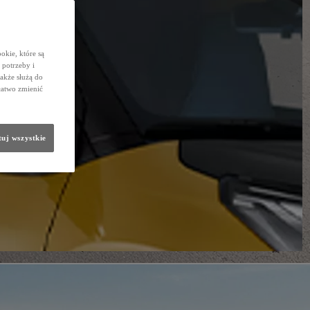
okie, które są
potrzeby i
także służą do
łatwo zmienić
uj wszystkie