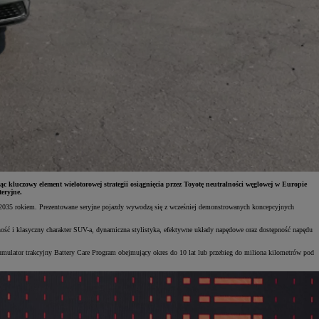
luczowy element wielotorowej strategii osiągnięcia przez Toyotę neutralności węglowej w Europie
eryjne.
zed 2035 rokiem. Prezentowane seryjne pojazdy wywodzą się z wcześniej demonstrowanych koncepcyjnych
 i klasyczny charakter SUV-a, dynamiczna stylistyka, efektywne układy napędowe oraz dostępność napędu
umulator trakcyjny Battery Care Program obejmujący okres do 10 lat lub przebieg do miliona kilometrów pod