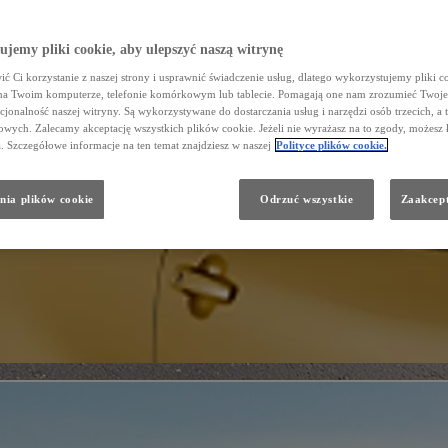
jemy pliki cookie, aby ulepszyć naszą witrynę
ć Ci korzystanie z naszej strony i usprawnić świadczenie usług, dlatego wykorzystujemy pliki co
na Twoim komputerze, telefonie komórkowym lub tablecie. Pomagają one nam zrozumieć Twoje 
cjonalność naszej witryny. Są wykorzystywane do dostarczania usług i narzędzi osób trzecich, a 
wych. Zalecamy akceptację wszystkich plików cookie. Jeżeli nie wyrażasz na to zgody, możesz 
a. Szczegółowe informacje na ten temat znajdziesz w naszej
Polityce plików cookie.
nia plików cookie
Odrzuć wszystkie
Zaakcept