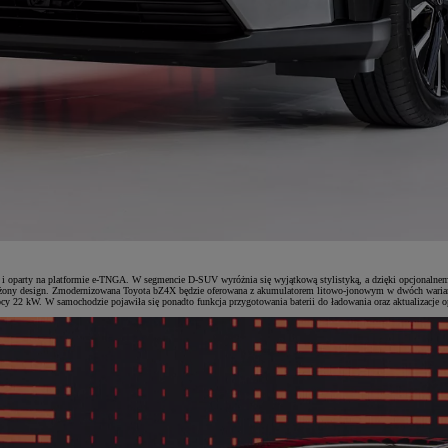
ne i oparty na platformie e-TNGA. W segmencie D-SUV wyróżnia się wyjątkową stylistyką, a dzięki opcjona
świeżony design. Zmodernizowana Toyota bZ4X będzie oferowana z akumulatorem litowo-jonowym w dwóch waria
 22 kW. W samochodzie pojawiła się ponadto funkcja przygotowania baterii do ładowania oraz aktualizacje 