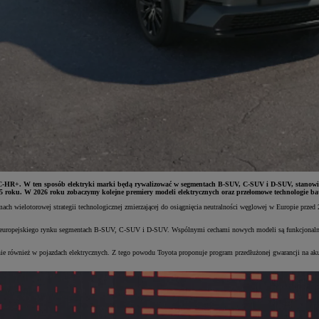
-HR+. W ten sposób elektryki marki będą rywalizować w segmentach B-SUV, C-SUV i D-SUV, stanowiąc k
5 roku. W 2026 roku zobaczymy kolejne premiery modeli elektrycznych oraz przełomowe technologie bat
amach wielotorowej strategii technologicznej zmierzającej do osiągnięcia neutralności węglowej w Europie pr
europejskiego rynku segmentach B-SUV, C-SUV i D-SUV. Wspólnymi cechami nowych modeli są funkcjonalność
nie również w pojazdach elektrycznych. Z tego powodu Toyota proponuje program przedłużonej gwarancji na ak