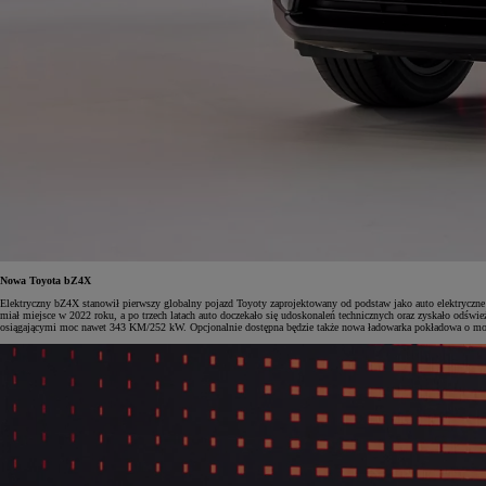
Nowa Toyota bZ4X
Elektryczny bZ4X stanowił pierwszy globalny pojazd Toyoty zaprojektowany od podstaw jako auto elektrycz
miał miejsce w 2022 roku, a po trzech latach auto doczekało się udoskonaleń technicznych oraz zyskało od
osiągającymi moc nawet 343 KM/252 kW. Opcjonalnie dostępna będzie także nowa ładowarka pokładowa o mocy