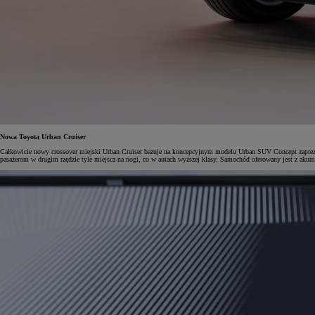
Od
105 300 zł
Corolla Hatchback
HYBRID
Nowa Toyota Urban Cruiser
Całkowicie nowy crossover miejski Urban Cruiser bazuje na koncepcyjnym modelu Urban SUV Concept zaprezen
pasażerom w drugim rzędzie tyle miejsca na nogi, co w autach wyższej klasy. Samochód oferowany jest z aku