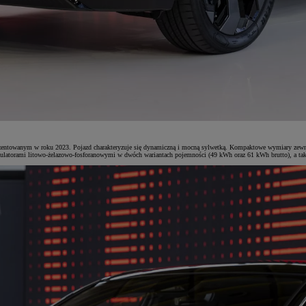
towanym w roku 2023. Pojazd charakteryzuje się dynamiczną i mocną sylwetką. Kompaktowe wymiary zewnętrzne
mulatorami litowo-żelazowo-fosforanowymi w dwóch wariantach pojemności (49 kWh oraz 61 kWh brutto), a takż