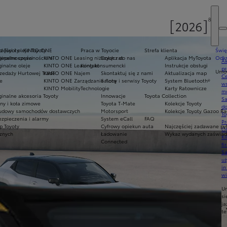
d Toyoty
zęści i oleje Toyoty
KINTO ONE
Praca w Toyocie
Strefa klienta
Świę
niepełnosprawnościami
inalne części
KINTO ONE Leasing niższych rat
Dołącz do nas
Aplikacja MyToyota
Odkr
Ak
inalne oleje
KINTO ONE Leasing konsumencki
Kontakt
Instrukcje obsługi
pr
Umów
zedaży Hurtowej Trade
KINTO ONE Najem
Skontaktuj się z nami
Aktualizacja map
Ce
e
KINTO ONE Zarządzanie flotą
Salony i serwisy Toyoty
System Bluetooth®
ws
KINTO Mobility
Technologie
Karty Ratownicze
mo
inalne akcesoria Toyoty
Innowacje
Toyota Collection
S
ny i koła zimowe
Toyota T-Mate
Kolekcje Toyoty
do
udowy samochodów dostawczych
Motorsport
Kolekcje Toyoty Gazoo Ra
To
zpieczenia i alarmy
System eCall
FAQ
Pr
p Toyoty
Cyfrowy opiekun auta
Najczęściej zadawane py
Of
cznych
Ładowanie
Wykaz wydanych zaświadc
KI
Connected
fi
S
u
in
w
U
si
ja
te