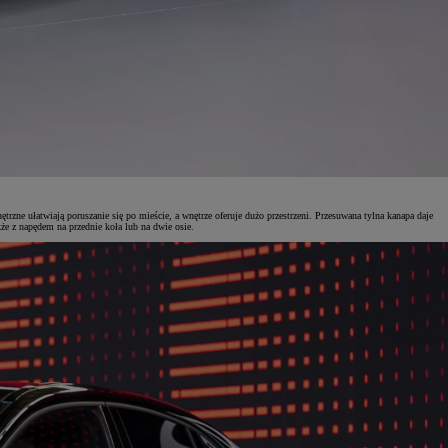
 ułatwiają poruszanie się po mieście, a wnętrze oferuje dużo przestrzeni. Przesuwana tylna kanapa daje
e z napędem na przednie koła lub na dwie osie.