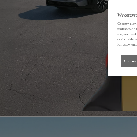
Wykorzystu
Chcemy ułatwi
umieszczane 
ulepszać funk
celów reklamo
ich ustawieni
Ustawie