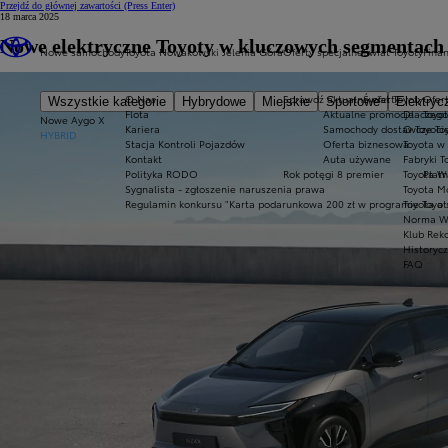
Przejdź do głównej zawartości
(Press Enter)
18 marca 2025
Nowe elektryczne Toyoty w kluczowych segmentach
Nowe samochody
Toyota Nowakowski Jelenia Góra
Oferty specjalne
Świat Toyoty
Fina
O Nas
Sprawdź aktualne oferty
Świat Toyoty
Ofert
Wszystkie kategorie
Hybrydowe
Miejskie
Sportowe
Elektryc
Flota
Aktualne promocje
Dlaczego
Toyot
Nowe Aygo X
Kariera
Samochody dostawcze Toy
O Toyoci
HYBRID
Stacja Kontroli Pojazdów
Oferta biznesowa
Toyota w
Kontakt
Auta używane
Fabryki T
Polityka RODO
Rok potęgi 8 premier
Toyota W
Płatn
Sygnalista - zgłoszenie naruszenia prawa
Toyota Mo
Regulamin konkursu "Karta podarunkowa 200 zł w programie Toyo
Toyota a
Norma W
Klub Rek
Historyc
FAQ