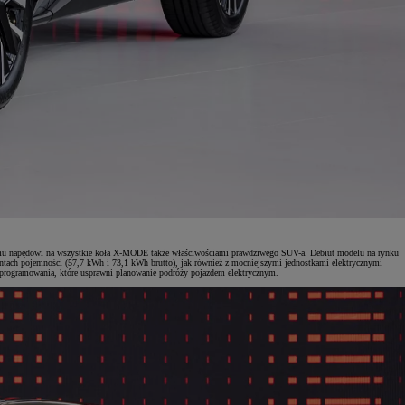
lnemu napędowi na wszystkie koła X-MODE także właściwościami prawdziwego SUV-a. Debiut modelu na rynku
ntach pojemności (57,7 kWh i 73,1 kWh brutto), jak również z mocniejszymi jednostkami elektrycznymi
oprogramowania, które usprawni planowanie podróży pojazdem elektrycznym.