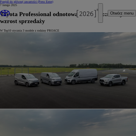
Przejdź do głównej zawartości
(Press Enter)
7 lutego 2025
Toyota Professional odnotowała 97-procentowy
Otwórz menu
wzrost sprzedaży
W Top10 stycznia 3 modele z rodziny PROACE