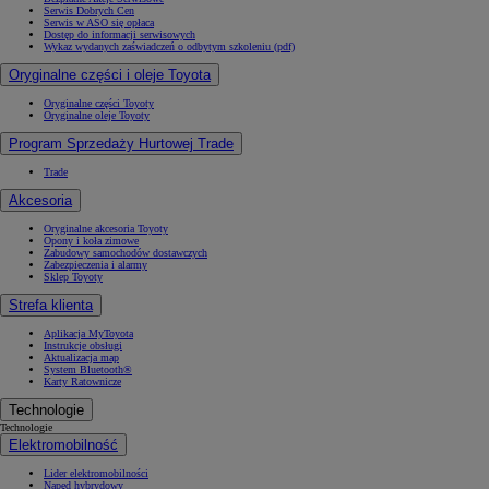
Serwis Dobrych Cen
Serwis w ASO się opłaca
Dostęp do informacji serwisowych
Wykaz wydanych zaświadczeń o odbytym szkoleniu (pdf)
Oryginalne części i oleje Toyota
Oryginalne części Toyoty
Oryginalne oleje Toyoty
Program Sprzedaży Hurtowej Trade
Trade
Akcesoria
Oryginalne akcesoria Toyoty
Opony i koła zimowe
Zabudowy samochodów dostawczych
Zabezpieczenia i alarmy
Sklep Toyoty
Strefa klienta
Aplikacja MyToyota
Instrukcje obsługi
Aktualizacja map
System Bluetooth®
Karty Ratownicze
Technologie
Technologie
Elektromobilność
Lider elektromobilności
Napęd hybrydowy