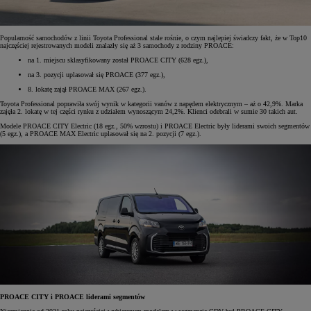
Popularność samochodów z linii Toyota Professional stale rośnie, o czym najlepiej świadczy fakt, że w Top10
najczęściej rejestrowanych modeli znalazły się aż 3 samochody z rodziny PROACE:
na 1. miejscu sklasyfikowany został PROACE CITY (628 egz.),
na 3. pozycji uplasował się PROACE (377 egz.),
8. lokatę zajął PROACE MAX (267 egz.).
Toyota Professional poprawiła swój wynik w kategorii vanów z napędem elektrycznym – aż o 42,9%. Marka
zajęła 2. lokatę w tej części rynku z udziałem wynoszącym 24,2%. Klienci odebrali w sumie 30 takich aut.
Modele PROACE CITY Electric (18 egz., 50% wzrostu) i PROACE Electric były liderami swoich segmentów
(5 egz.), a PROACE MAX Electric uplasował się na 2. pozycji (7 egz.).
PROACE CITY i PROACE liderami segmentów