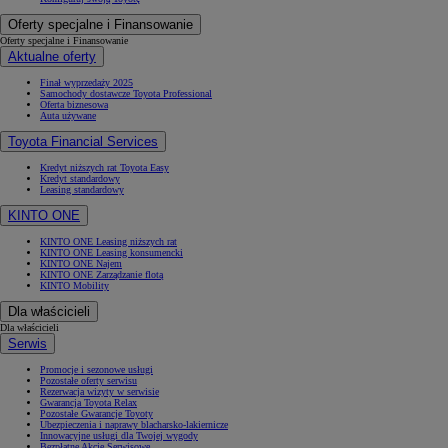
Oferty specjalne i Finansowanie
Oferty specjalne i Finansowanie
Aktualne oferty
Finał wyprzedaży 2025
Samochody dostawcze Toyota Professional
Oferta biznesowa
Auta używane
Toyota Financial Services
Kredyt niższych rat Toyota Easy
Kredyt standardowy
Leasing standardowy
KINTO ONE
KINTO ONE Leasing niższych rat
KINTO ONE Leasing konsumencki
KINTO ONE Najem
KINTO ONE Zarządzanie flotą
KINTO Mobility
Dla właścicieli
Dla właścicieli
Serwis
Promocje i sezonowe usługi
Pozostałe oferty serwisu
Rezerwacja wizyty w serwisie
Gwarancja Toyota Relax
Pozostałe Gwarancje Toyoty
Ubezpieczenia i naprawy blacharsko-lakiernicze
Innowacyjne usługi dla Twojej wygody
Bezpłatne Akcje Serwisowe