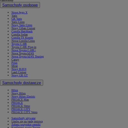
Samochody
Samochody osobowe
Nowe Aygo X
Yaris
GR Yaris
Yaris Cross
Nowy Yaris Cross
Nowy Urban Cruiser
Corolla Hatchback
Corolla Sedan
Corolla TS Kombi
Nowa Corolla Cross
Toyota C-HR
Toyota C-HR Plug-in
Nowa Toyota C-HR+
Nowa Toyota bZ4X
Nowa Toyota bZ4X Touring
Camry
Prius
Mirai
Nowy RAV4
Land Cruiser
Nowy GR GT
Samochody dostawcze
Hilux
Nowy Hilux
Nowy Hilux Electric
PROACE Max
PROACE
PROACE Verso
PROACE CITY
PROACE CITY Verso
Samochody używane
Umów się na jazdę testową
Zobacz wszystkie cenniki
Konfiguruj swoją Toyotę