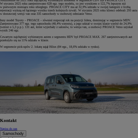
Niezmiennie od 2021 roku najczęściej wybieranym modelem w segmencie CDV był PROACE CITY.
W styczniu 2025 roku zarejestrowano 628 egz. tego modelu, co jest wynikiem o 122,7% lepszym niż
w pierwszym miesiącu roku ubiegłego. PROACE CITY ma aż 32,9% udziału w swojej kategorii z liczbą
rejestracji wyższą od łącznego wyniku trzech kolejnych rywali. W styczniu 2025 roku klienci odebrali 293 auta
w dostawczej wersji van oraz 335 samochody w osobowej odmianie Verso.
Inny model Toyoty – PROACE – również rozpoczął rok na pozycji lidera, dominując w segmencie MDV.
Zarejestrowano 377 egz. tego samochodu (48,4% wzrostu), a jego udział w swojej klasie wzrósł do 24,9%
(wzrost o 5,3 p.p.). 131 aut, które wyjechały z salonów, to wersja van, a osobowy PROACE Verso uzyskał
wynik 246 egz.
Czwartym najchętniej wybieranym autem z segmentu HDV był PROACE MAX. 267 zarejestrowanych aut
przełożyło się na 11% udziału w klasie.
W segmencie pick-upów 2. lokatę zajął Hilux (84 egz., 18,6% udziału w rynku).
Kontakt
Napisz do nas
Samochody