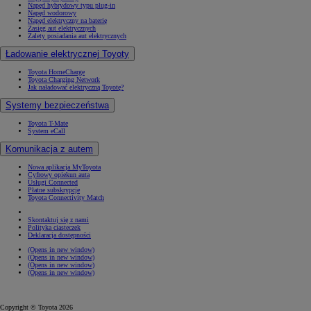
Napęd hybrydowy typu plug-in
Napęd wodorowy
Napęd elektryczny na baterię
Zasięg aut elektrycznych
Zalety posiadania aut elektrycznych
Ładowanie elektrycznej Toyoty
Toyota HomeCharge
Toyota Charging Network
Jak naładować elektryczną Toyotę?
Systemy bezpieczeństwa
Toyota T-Mate
System eCall
Komunikacja z autem
Nowa aplikacja MyToyota
Cyfrowy opiekun auta
Usługi Connected
Płatne subskrypcje
Toyota Connectivity Match
Skontaktuj się z nami
Polityka ciasteczek
Deklaracja dostępności
(Opens in new window)
(Opens in new window)
(Opens in new window)
(Opens in new window)
Copyright © Toyota 2026