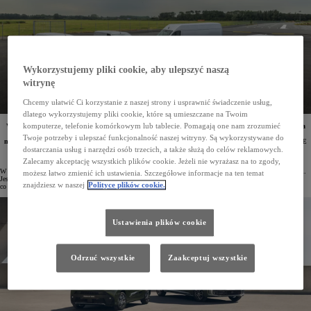
Wykorzystujemy pliki cookie, aby ulepszyć naszą
witrynę
Chcemy ułatwić Ci korzystanie z naszej strony i usprawnić świadczenie usług,
dlatego wykorzystujemy pliki cookie, które są umieszczane na Twoim
komputerze, telefonie komórkowym lub tablecie. Pomagają one nam zrozumieć
W styczniu bieżącego roku w Polsce zarejestrowano 1373 osobowe i dostawcze pojazdy marki Toyota
Professional. To wzrost o 97% w porównaniu z tym samym okresem 2024 roku. W dziesiątce
Twoje potrzeby i ulepszać funkcjonalność naszej witryny. Są wykorzystywane do
najpopularniejszych samochodów dostawczych znalazły się 3 modele z rodziny PROACE – PROACE
CITY, PROACE i PROACE MAX. W segmencie użytkowych aut z napędem elektrycznym udział
dostarczania usług i narzędzi osób trzecich, a także służą do celów reklamowych.
Toyota Professional wzrósł do 24,2%.
Zalecamy akceptację wszystkich plików cookie. Jeżeli nie wyrażasz na to zgody,
W styczniu 2025 roku z salonów odebrano 1373 osobowe i dostawcze samochody z linii Toyota Professional.
możesz łatwo zmienić ich ustawienia. Szczegółowe informacje na ten temat
Jest to aż o 97% więcej niż w pierwszym miesiącu roku ubiegłego. Rynek w tym czasie wzrósł o 15,5%,
znajdziesz w naszej
Polityce plików cookie.
co pokazuje skalę zainteresowania wszechstronnymi modelami japońskiego producenta.
Ustawienia plików cookie
Odrzuć wszystkie
Zaakceptuj wszystkie