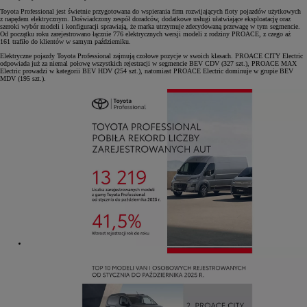
Toyota Professional jest świetnie przygotowana do wspierania firm rozwijających floty pojazdów użytkowych
z napędem elektrycznym. Doświadczony zespół doradców, dodatkowe usługi ułatwiające eksploatację oraz
szeroki wybór modeli i konfiguracji sprawiają, że marka utrzymuje zdecydowaną przewagę w tym segmencie.
Od początku roku zarejestrowano łącznie 776 elektrycznych wersji modeli z rodziny PROACE, z czego aż
161 trafiło do klientów w samym październiku.
Elektryczne pojazdy Toyota Professional zajmują czołowe pozycje w swoich klasach. PROACE CITY Electric
odpowiada już za niemal połowę wszystkich rejestracji w segmencie BEV CDV (327 szt.), PROACE MAX
Electric prowadzi w kategorii BEV HDV (254 szt.), natomiast PROACE Electric dominuje w grupie BEV
MDV (195 szt.).