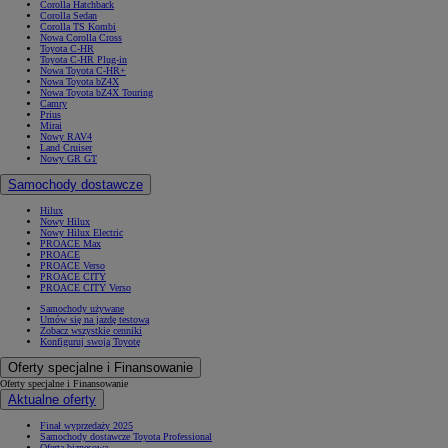
Corolla Hatchback
Corolla Sedan
Corolla TS Kombi
Nowa Corolla Cross
Toyota C-HR
Toyota C-HR Plug-in
Nowa Toyota C-HR+
Nowa Toyota bZ4X
Nowa Toyota bZ4X Touring
Camry
Prius
Mirai
Nowy RAV4
Land Cruiser
Nowy GR GT
Samochody dostawcze
Hilux
Nowy Hilux
Nowy Hilux Electric
PROACE Max
PROACE
PROACE Verso
PROACE CITY
PROACE CITY Verso
Samochody używane
Umów się na jazdę testową
Zobacz wszystkie cenniki
Konfiguruj swoją Toyotę
Oferty specjalne i Finansowanie
Oferty specjalne i Finansowanie
Aktualne oferty
Finał wyprzedaży 2025
Samochody dostawcze Toyota Professional
Oferta biznesowa