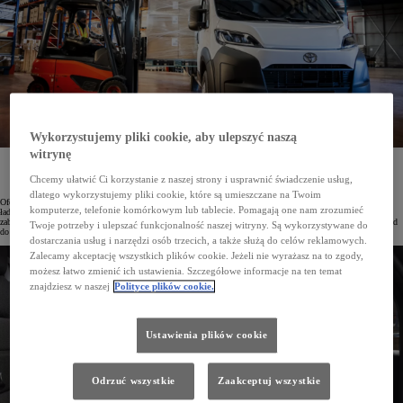
Wykorzystujemy pliki cookie, aby ulepszyć naszą
witrynę
U dilerów Toyoty w Polsce, a także w specjalistycznych salonach Toyota Professional można już
zamawiać model PROACE MAX w wersji van z zabudową furgon brygadowy renomowanego
Chcemy ułatwić Ci korzystanie z naszej strony i usprawnić świadczenie usług,
producenta. Samochód wraz z zabudową objęty jest gwarancją na 3 lata lub do 1 000 000 km.
dlatego wykorzystujemy pliki cookie, które są umieszczane na Twoim
Oferta samochodów użytkowych Toyoty została rozszerzona o model PROACE MAX. Pojazd ten łączy dużą
komputerze, telefonie komórkowym lub tablecie. Pomagają one nam zrozumieć
ładowność i przestrzeń towarową z wydajnymi napędami. Do wyboru jest szeroka gama nadwozi, a także
zabudowy skonstruowane przez autoryzowanych partnerów Toyoty. Konwersje te pozwalają dostosować pojazd
Twoje potrzeby i ulepszać funkcjonalność naszej witryny. Są wykorzystywane do
do rodzaju prowadzonej działalności, zwiększają jego praktyczność oraz podnoszą wartość rezydualną.
dostarczania usług i narzędzi osób trzecich, a także służą do celów reklamowych.
Zalecamy akceptację wszystkich plików cookie. Jeżeli nie wyrażasz na to zgody,
możesz łatwo zmienić ich ustawienia. Szczegółowe informacje na ten temat
znajdziesz w naszej
Polityce plików cookie.
Ustawienia plików cookie
Odrzuć wszystkie
Zaakceptuj wszystkie