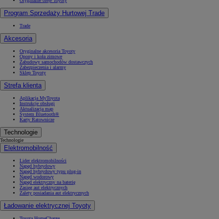
Oryginalne oleje Toyoty
Program Sprzedaży Hurtowej Trade
Trade
Akcesoria
Oryginalne akcesoria Toyoty
Opony i koła zimowe
Zabudowy samochodów dostawczych
Zabezpieczenia i alarmy
Sklep Toyoty
Strefa klienta
Aplikacja MyToyota
Instrukcje obsługi
Aktualizacja map
System Bluetooth®
Karty Ratownicze
Technologie
Technologie
Elektromobilność
Lider elektromobilności
Napęd hybrydowy
Napęd hybrydowy typu plug-in
Napęd wodorowy
Napęd elektryczny na baterię
Zasięg aut elektrycznych
Zalety posiadania aut elektrycznych
Ładowanie elektrycznej Toyoty
Toyota HomeCharge