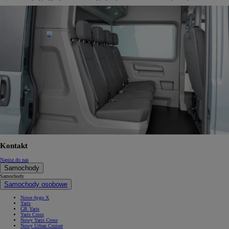
Kontakt
Napisz do nas
Samochody
Samochody
Samochody osobowe
Nowe Aygo X
Yaris
GR Yaris
Yaris Cross
Nowy Yaris Cross
Nowy Urban Cruiser