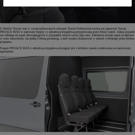
U dilerów Toyoty oraz w wyspecjalizowanych salonach Toyota Professional można już zamawiać Toyotę
PROACE MAX w nadwoziu furgon i z zabudową brygadową przygotowaną przez firmę Carpol. Zakup pojazdu
nie odbiega od zasad obowiązujących w przypadku innych wersji tego auta. Zabudowa zostaje ujęta na fakturze
w cenie samochodu, ma pełną 3-letnią gwarancję, a auto można sfinansować w ramach wybranego przez klienta
programu.
Furgon PROACE MAX z zabudową brygadową dostępny jest z krótkim czasem oczekiwania na zamówiony
egzemplarz.