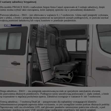
3 warianty zabudowy brygadowej
Dla modelu PROACE MAX z nadwoziem furgon firma Carpol opracowała aż 3 rodzaje zabudowy, dzięki
czemu można wybrać takie rozwiązania, które najlepiej sprawdzi się w prowadzonej działalności.
Pierwsza zabudowa – EKO – jest oferowana w wariancie 6- i 7-osobowym. Górna część przegrody wykonana
jest z pleksi, a fotele i przegrodę można przesuwać na specjalnych szynach podłogowych, co pozwala uzyskać
większą przestrzeń ładunkową lub więcej komfortu w przedziale pasażerskim.
Druga zabudowa – EKO+ – ma przegrodę zamontowaną na stałe ze specjalnym zamykanym otworem
do przewożenia dłuższych przedmiotów. Podłogowe szyny umożliwiają przesuwanie 2. rzędu siedzeń, a fotele
są wyposażone w regulację pochylenia oparcia. Zabudowa występuje w wariancie 6- lub 7-osobowym.
Trzecią zabudowę – 7-osobową DualCab – przygotowano dla najbardziej wymagających klientów.
Jednoelementowa przegroda zapewnia dobre wyciszenie, co jest szczególnie istotne podczas dłuższych podróży.
Tapicerowany sufit ma oświetlenie LED, nad głowami pasażerów umieszczono praktyczne schowki, a pod
siedziskami znajdują się porty USB umożliwiające podłączenie smartfonów lub innych urządzeń.