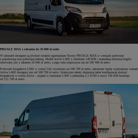
PROACE MAX z rabatem do 50 000 zł netto
W salonach dostępne są również ostatnie egzemplarze Toyoty PROACE MAX w wersjach podwozie
z pojedynczą oraz podwójną kabiną. Model Active L3H1 z silnikiem 140 KM i manualną skrzynią biegów
oferowany jest z rabatem 50 000 zł netto, a jego cena rozpoczyna się od 100 400 zł netto.
Podwozie brygadowe L3H1 w wersji Life wyceniono na 106 700 zł netto, natomiast lepiej wyposażony wariant
Active L4H1 dostępny jest od 108 700 zł netto. Atrakcyjne rabaty obejmują także konfigurację skrzyni
brygadowej w wersji Active – pojazd w rozmiarze L3H1 z jednostką 2.2 D-4D o mocy 140 KM kosztuje
od 121 700 zł netto.