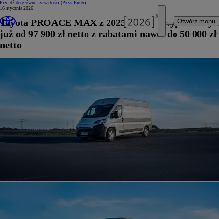
Przejdź do głównej zawartości
(Press Enter)
16 stycznia 2026
Toyota PROACE MAX z 2025 roku na wyprzedaży
Otwórz menu
już od 97 900 zł netto z rabatami nawet do 50 000 zł
netto