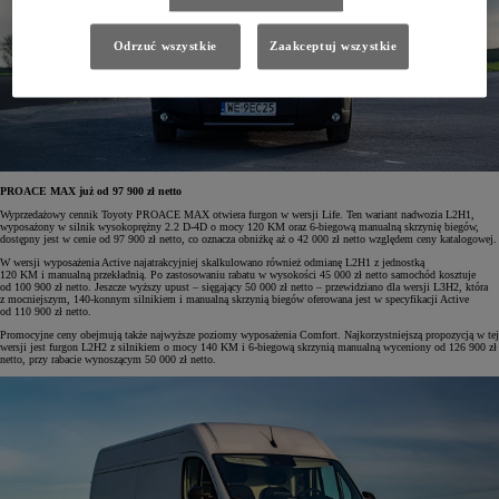
Odrzuć wszystkie
Zaakceptuj wszystkie
PROACE MAX już od 97 900 zł netto
Wyprzedażowy cennik Toyoty PROACE MAX otwiera furgon w wersji Life. Ten wariant nadwozia L2H1,
wyposażony w silnik wysokoprężny 2.2 D-4D o mocy 120 KM oraz 6-biegową manualną skrzynię biegów,
dostępny jest w cenie od 97 900 zł netto, co oznacza obniżkę aż o 42 000 zł netto względem ceny katalogowej.
W wersji wyposażenia Active najatrakcyjniej skalkulowano również odmianę L2H1 z jednostką
120 KM i manualną przekładnią. Po zastosowaniu rabatu w wysokości 45 000 zł netto samochód kosztuje
od 100 900 zł netto. Jeszcze wyższy upust – sięgający 50 000 zł netto – przewidziano dla wersji L3H2, która
z mocniejszym, 140-konnym silnikiem i manualną skrzynią biegów oferowana jest w specyfikacji Active
od 110 900 zł netto.
Promocyjne ceny obejmują także najwyższe poziomy wyposażenia Comfort. Najkorzystniejszą propozycją w tej
wersji jest furgon L2H2 z silnikiem o mocy 140 KM i 6-biegową skrzynią manualną wyceniony od 126 900 zł
netto, przy rabacie wynoszącym 50 000 zł netto.