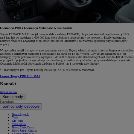
Gwarancja PRO i Gwarancja Mobilności w standardzie
Toyota PROACE MAX, tak jak inne modele z rodziny PROACE, objęta jest standardową Gwarancją PRO
na 3 lata lub do przebiegu 1 000 000 km, która obejmuje także pojazdy po konwersji. Każdy egzemplarz
korzysta również z Gwarancji Mobilności bez limitu kilometrów, co znacząco ogranicza ryzyko przestojów
w pracy.
W przypadku awarii i wizyty w autoryzowanym serwisie Toyoty właściciel może liczyć na bezpłatny samochód
zastępczy o zbliżonym rozmiarze i konfiguracji na okres do 14 dni w roku. Gdy pojazd zastępczy nie jest
dostępny, Toyota pokrywa koszty wynajmu – do 300 zł dziennie dla standardowych aut oraz do 400 zł dziennie
w przypadku pojazdów ze specjalistyczną zabudową, z możliwością refundacji przy samodzielnym wynajmie.
Gwarancja Mobilności obowiązuje zarówno w Polsce, jak i na terenie całej Europy.
* Finansującym jest Toyota Leasing Polska sp. z o. o. z siedzibą w Warszawie.
Cennik Toyoty PROACE MAX
Kontakt
Napisz do nas
Samochody
Samochody
Samochody osobowe
Nowe Aygo X
Yaris
GR Yaris
Yaris Cross
Nowy Yaris Cross
Nowy Urban Cruiser
Corolla Hatchback