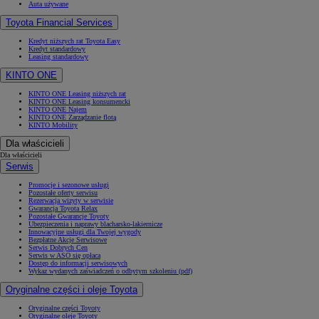
Auta używane
Toyota Financial Services
Kredyt niższych rat Toyota Easy
Kredyt standardowy
Leasing standardowy
KINTO ONE
KINTO ONE Leasing niższych rat
KINTO ONE Leasing konsumencki
KINTO ONE Najem
KINTO ONE Zarządzanie flotą
KINTO Mobility
Dla właścicieli
Dla właścicieli
Serwis
Promocje i sezonowe usługi
Pozostałe oferty serwisu
Rezerwacja wizyty w serwisie
Gwarancja Toyota Relax
Pozostałe Gwarancje Toyoty
Ubezpieczenia i naprawy blacharsko-lakiernicze
Innowacyjne usługi dla Twojej wygody
Bezpłatne Akcje Serwisowe
Serwis Dobrych Cen
Serwis w ASO się opłaca
Dostęp do informacji serwisowych
Wykaz wydanych zaświadczeń o odbytym szkoleniu (pdf)
Oryginalne części i oleje Toyota
Oryginalne części Toyoty
Oryginalne oleje Toyoty