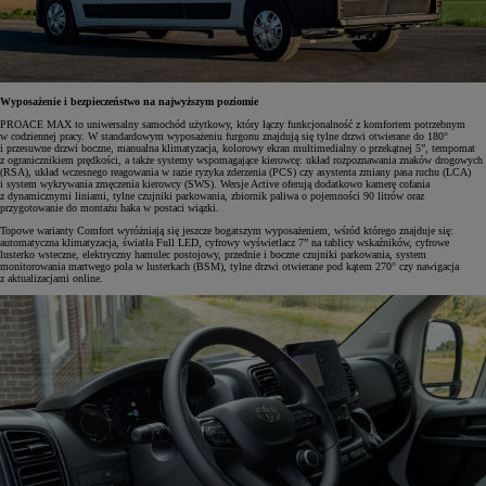
Wyposażenie i bezpieczeństwo na najwyższym poziomie
PROACE MAX to uniwersalny samochód użytkowy, który łączy funkcjonalność z komfortem potrzebnym
w codziennej pracy. W standardowym wyposażeniu furgonu znajdują się tylne drzwi otwierane do 180°
i przesuwne drzwi boczne, manualna klimatyzacja, kolorowy ekran multimedialny o przekątnej 5”, tempomat
z ogranicznikiem prędkości, a także systemy wspomagające kierowcę: układ rozpoznawania znaków drogowych
(RSA), układ wczesnego reagowania w razie ryzyka zderzenia (PCS) czy asystenta zmiany pasa ruchu (LCA)
i system wykrywania zmęczenia kierowcy (SWS). Wersje Active oferują dodatkowo kamerę cofania
z dynamicznymi liniami, tylne czujniki parkowania, zbiornik paliwa o pojemności 90 litrów oraz
przygotowanie do montażu haka w postaci wiązki.
Topowe warianty Comfort wyróżniają się jeszcze bogatszym wyposażeniem, wśród którego znajduje się:
automatyczna klimatyzacja, światła Full LED, cyfrowy wyświetlacz 7” na tablicy wskaźników, cyfrowe
lusterko wsteczne, elektryczny hamulec postojowy, przednie i boczne czujniki parkowania, system
monitorowania martwego pola w lusterkach (BSM), tylne drzwi otwierane pod kątem 270° czy nawigacja
z aktualizacjami online.