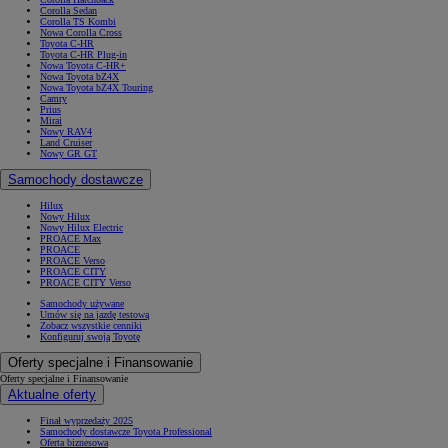
Corolla Sedan
Corolla TS Kombi
Nowa Corolla Cross
Toyota C-HR
Toyota C-HR Plug-in
Nowa Toyota C-HR+
Nowa Toyota bZ4X
Nowa Toyota bZ4X Touring
Camry
Prius
Mirai
Nowy RAV4
Land Cruiser
Nowy GR GT
Samochody dostawcze
Hilux
Nowy Hilux
Nowy Hilux Electric
PROACE Max
PROACE
PROACE Verso
PROACE CITY
PROACE CITY Verso
Samochody używane
Umów się na jazdę testową
Zobacz wszystkie cenniki
Konfiguruj swoją Toyotę
Oferty specjalne i Finansowanie
Oferty specjalne i Finansowanie
Aktualne oferty
Finał wyprzedaży 2025
Samochody dostawcze Toyota Professional
Oferta biznesowa