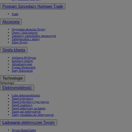
Program Sprzedaży Hurtowej Trade
Trade
Akcesoria
Oryginalne akcesoria Toyoty
Opony i koła zimowe
Zabudowy samochodów dostawczych
Zabezpieczenia i alarmy
Sklep Toyoty
Strefa klienta
Aplikacja MyToyota
Instrukcje obsługi
Aktualizacja map
System Bluetooth®
Karty Ratownicze
Technologie
Technologie
Elektromobilność
Lider elektromobilności
Napęd hybrydowy
Napęd hybrydowy typu plug-in
Napęd wodorowy
Napęd elektryczny na baterię
Zasięg aut elektrycznych
Zalety posiadania aut elektrycznych
Ładowanie elektrycznej Toyoty
Toyota HomeCharge