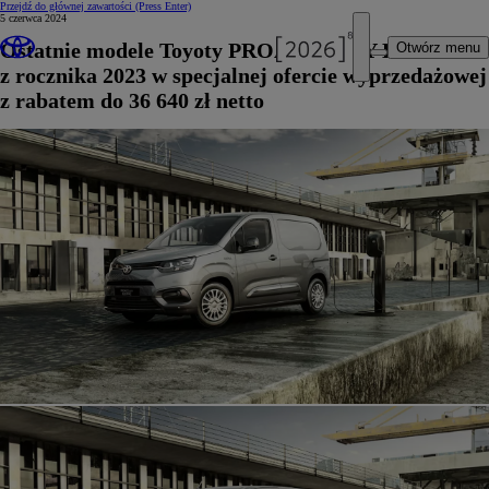
Przejdź do głównej zawartości
(Press Enter)
5 czerwca 2024
Ostatnie modele Toyoty PROACE CITY Electric
Otwórz menu
z rocznika 2023 w specjalnej ofercie wyprzedażowej
z rabatem do 36 640 zł netto