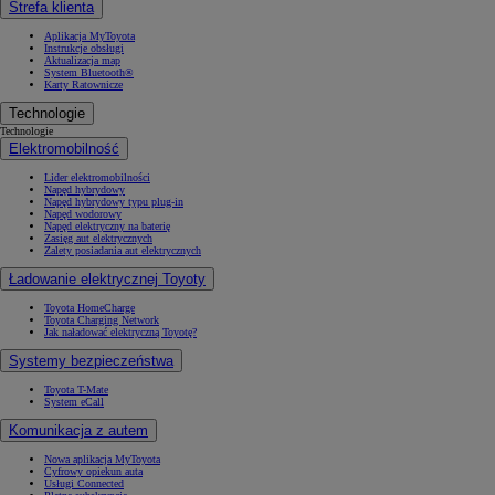
Strefa klienta
Aplikacja MyToyota
Instrukcje obsługi
Aktualizacja map
System Bluetooth®
Karty Ratownicze
Technologie
Technologie
Elektromobilność
Lider elektromobilności
Napęd hybrydowy
Napęd hybrydowy typu plug-in
Napęd wodorowy
Napęd elektryczny na baterię
Zasięg aut elektrycznych
Zalety posiadania aut elektrycznych
Ładowanie elektrycznej Toyoty
Toyota HomeCharge
Toyota Charging Network
Jak naładować elektryczną Toyotę?
Systemy bezpieczeństwa
Toyota T-Mate
System eCall
Komunikacja z autem
Nowa aplikacja MyToyota
Cyfrowy opiekun auta
Usługi Connected