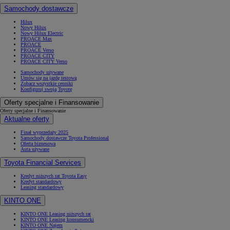
Samochody dostawcze
Hilux
Nowy Hilux
Nowy Hilux Electric
PROACE Max
PROACE
PROACE Verso
PROACE CITY
PROACE CITY Verso
Samochody używane
Umów się na jazdę testową
Zobacz wszystkie cenniki
Konfiguruj swoją Toyotę
Oferty specjalne i Finansowanie
Oferty specjalne i Finansowanie
Aktualne oferty
Finał wyprzedaży 2025
Samochody dostawcze Toyota Professional
Oferta biznesowa
Auta używane
Toyota Financial Services
Kredyt niższych rat Toyota Easy
Kredyt standardowy
Leasing standardowy
KINTO ONE
KINTO ONE Leasing niższych rat
KINTO ONE Leasing konsumencki
KINTO ONE Najem