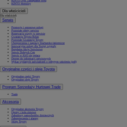
KINTO ONE Zarządzanie flotą
KINTO Mobility
Dla właścicieli
Dla właścicieli
Serwis
Promocje i sezonowe usługi
Pozostałe oferty serwisu
Rezerwacja wizyty w serwisie
Gwarancja Toyota Relax
Pozostałe Gwarancje Toyoty
Ubezpieczenia i naprawy blacharsko-lakiernicze
Innowacyjne usługi dla Twojej wygody
Bezpłatne Akcje Serwisowe
Serwis Dobrych Cen
Serwis w ASO się opłaca
Dostęp do informacji serwisowych
Wykaz wydanych zaświadczeń o odbytym szkoleniu (pdf)
Oryginalne części i oleje Toyota
Oryginalne części Toyoty
Oryginalne oleje Toyoty
Program Sprzedaży Hurtowej Trade
Trade
Akcesoria
Oryginalne akcesoria Toyoty
Opony i koła zimowe
Zabudowy samochodów dostawczych
Zabezpieczenia i alarmy
Sklep Toyoty