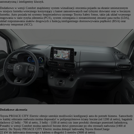
automatyczną i inteligentny kluczyk.
Dodatkowo w wersji Comfort znajdziemy system wizualizacji otoczenia pojazdu na ekranie umieszczonym
w miejscu lusterka wstecznego korzystający z kamer zamontowanych nad tylnymi drzwiami oraz w bocznym
lusterku. Auto posiada też systemy bezpieczeństwa czynnego Toyota Safety Sense, takie jak układ wczesnego
reagowania w razie ryzyka zderzenia (PCS), system ostrzegania o niezamierzonej zmianie pasa ruchu (LDA),
układ rozpoznawania znaków drogowych z funkcją inteligentnego dostosowywania prędkości (RSA) oraz
aktywny tempomat (ACC).
Dodatkowe akcesoria
Toyota PROACE CITY Electric oferuje szerokie możliwości konfiguracji auta do potrzeb biznesu. Samochody
w każdej odmianie nadwozia można doposażyć w polipropylenowe ściany boczne (od 1200 zł netto), bagażnik
dachowy (2 belki - 700 zł netto, 3 belki - 1100 zł netto) czy inne powłoki chroniące przestrzeń ładunkową.
Ponadto w wersji Comfort można zamówić boczne drzwi przesuwane po obu stronach nadwozia (1400 zł
netto). Do Toyoty PROACE CITY Electric można dokupić ładowarkę Toyota HomeCharge
22 kW do ładowania domowego z kablem o długości 5 metrów (3600 zł netto).