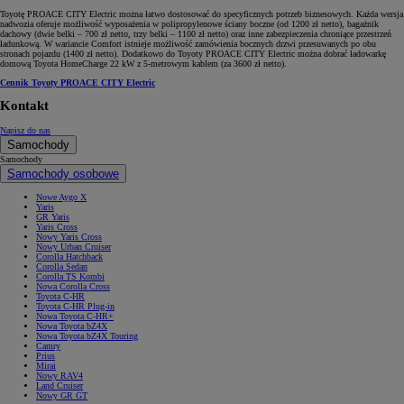
Toyotę PROACE CITY Electric można łatwo dostosować do specyficznych potrzeb biznesowych. Każda wersja
nadwozia oferuje możliwość wyposażenia w polipropylenowe ściany boczne (od 1200 zł netto), bagażnik
dachowy (dwie belki – 700 zł netto, trzy belki – 1100 zł netto) oraz inne zabezpieczenia chroniące przestrzeń
ładunkową. W wariancie Comfort istnieje możliwość zamówienia bocznych drzwi przesuwanych po obu
stronach pojazdu (1400 zł netto). Dodatkowo do Toyoty PROACE CITY Electric można dobrać ładowarkę
domową Toyota HomeCharge 22 kW z 5-metrowym kablem (za 3600 zł netto).
Cennik Toyoty PROACE CITY Electric
Kontakt
Napisz do nas
Samochody
Samochody
Samochody osobowe
Nowe Aygo X
Yaris
GR Yaris
Yaris Cross
Nowy Yaris Cross
Nowy Urban Cruiser
Corolla Hatchback
Corolla Sedan
Corolla TS Kombi
Nowa Corolla Cross
Toyota C-HR
Toyota C-HR Plug-in
Nowa Toyota C-HR+
Nowa Toyota bZ4X
Nowa Toyota bZ4X Touring
Camry
Prius
Mirai
Nowy RAV4
Land Cruiser
Nowy GR GT