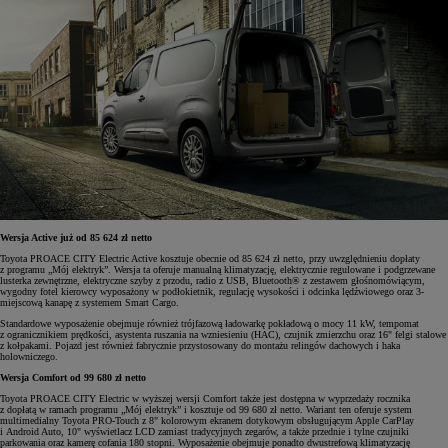
Wersja Active już od 85 624 zł netto
Toyota PROACE CITY Electric Active kosztuje obecnie od 85 624 zł netto, przy uwzględnieniu dopłaty
z programu „Mój elektryk”. Wersja ta oferuje manualną klimatyzację, elektrycznie regulowane i podgrzewane
lusterka zewnętrzne, elektryczne szyby z przodu, radio z USB, Bluetooth® z zestawem głośnomówiącym,
wygodny fotel kierowcy wyposażony w podłokietnik, regulację wysokości i odcinka lędźwiowego oraz 3-
miejscową kanapę z systemem Smart Cargo.
Standardowe wyposażenie obejmuje również trójfazową ładowarkę pokładową o mocy 11 kW, tempomat
z ogranicznikiem prędkości, asystenta ruszania na wzniesieniu (HAC), czujnik zmierzchu oraz 16" felgi stalowe
z kołpakami. Pojazd jest również fabrycznie przystosowany do montażu relingów dachowych i haka
holowniczego.
Wersja Comfort od 99 680 zł netto
Toyota PROACE CITY Electric w wyższej wersji Comfort także jest dostępna w wyprzedaży rocznika
z dopłatą w ramach programu „Mój elektryk” i kosztuje od 99 680 zł netto. Wariant ten oferuje system
multimedialny Toyota PRO-Touch z 8" kolorowym ekranem dotykowym obsługującym Apple CarPlay
i Android Auto, 10" wyświetlacz LCD zamiast tradycyjnych zegarów, a także przednie i tylne czujniki
parkowania oraz kamerę cofania 180 stopni. Wyposażenie obejmuje ponadto dwustrefową klimatyzację