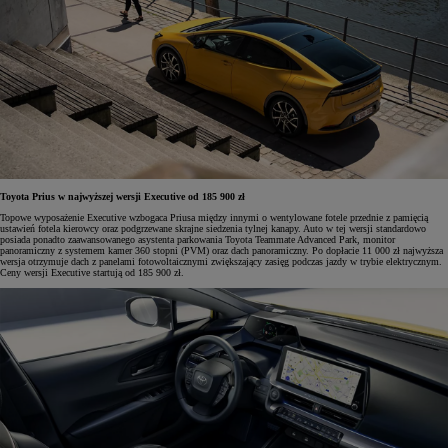
Toyota Prius w najwyższej wersji Executive od 185 900 zł
Topowe wyposażenie Executive wzbogaca Priusa między innymi o wentylowane fotele przednie z pamięcią
ustawień fotela kierowcy oraz podgrzewane skrajne siedzenia tylnej kanapy. Auto w tej wersji standardowo
posiada ponadto zaawansowanego asystenta parkowania Toyota Teammate Advanced Park, monitor
panoramiczny z systemem kamer 360 stopni (PVM) oraz dach panoramiczny. Po dopłacie 11 000 zł najwyższa
wersja otrzymuje dach z panelami fotowoltaicznymi zwiększający zasięg podczas jazdy w trybie elektrycznym.
Ceny wersji Executive startują od 185 900 zł.