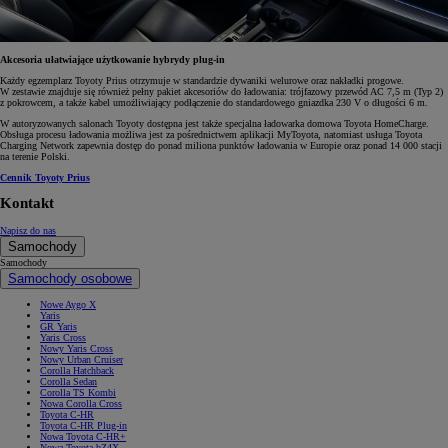
Akcesoria ułatwiające użytkowanie hybrydy plug-in
Każdy egzemplarz Toyoty Prius otrzymuje w standardzie dywaniki welurowe oraz nakładki progowe.
W zestawie znajduje się również pełny pakiet akcesoriów do ładowania: trójfazowy przewód AC 7,5 m (Typ 2)
z pokrowcem, a także kabel umożliwiający podłączenie do standardowego gniazdka 230 V o długości 6 m.
W autoryzowanych salonach Toyoty dostępna jest także specjalna ładowarka domowa Toyota HomeCharge.
Obsługa procesu ładowania możliwa jest za pośrednictwem aplikacji MyToyota, natomiast usługa Toyota
Charging Network zapewnia dostęp do ponad miliona punktów ładowania w Europie oraz ponad 14 000 stacji
na terenie Polski.
Cennik Toyoty Prius
Kontakt
Napisz do nas
Samochody
Samochody
Samochody osobowe
Nowe Aygo X
Yaris
GR Yaris
Yaris Cross
Nowy Yaris Cross
Nowy Urban Cruiser
Corolla Hatchback
Corolla Sedan
Corolla TS Kombi
Nowa Corolla Cross
Toyota C-HR
Toyota C-HR Plug-in
Nowa Toyota C-HR+
Nowa Toyota bZ4X