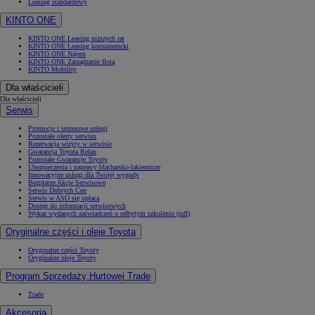
Leasing standardowy
KINTO ONE
KINTO ONE Leasing niższych rat
KINTO ONE Leasing konsumencki
KINTO ONE Najem
KINTO ONE Zarządzanie flotą
KINTO Mobility
Dla właścicieli
Dla właścicieli
Serwis
Promocje i sezonowe usługi
Pozostałe oferty serwisu
Rezerwacja wizyty w serwisie
Gwarancja Toyota Relax
Pozostałe Gwarancje Toyoty
Ubezpieczenia i naprawy blacharsko-lakiernicze
Innowacyjne usługi dla Twojej wygody
Bezpłatne Akcje Serwisowe
Serwis Dobrych Cen
Serwis w ASO się opłaca
Dostęp do informacji serwisowych
Wykaz wydanych zaświadczeń o odbytym szkoleniu (pdf)
Oryginalne części i oleje Toyota
Oryginalne części Toyoty
Oryginalne oleje Toyoty
Program Sprzedaży Hurtowej Trade
Trade
Akcesoria