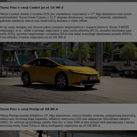
Toyota Prius w wersji Comfort już od 156 900 zł
Wersja Comfort modelu z rocznika 2026 jest standardowo wyposażona w 17" felgi aluminiowe oraz system
multimedialny Toyota Smart Connect z 12,3" ekranem dotykowym, nawigacją Connected, czteroletnim
pakietem transmisji danych oraz możliwością działania w trybie offline.
W tej wersji dostępny jest również pakiet systemów bezpieczeństwa i wsparcia kierowcy Toyota T-MATE
obejmujący, m.in.: układ wczesnego reagowania w razie ryzyka zderzenia (PCS), asystenta utrzymania pasa
ruchu (LTA), asystenta bezpiecznego wysiadania (SEA) oraz układ awaryjnego zatrzymania pojazdu (EDSS).
Cena odmiany Comfort rozpoczyna się od 156 900 zł.
Toyota Prius w wersji Prestige od 168 900 zł
Wersja Prestige posiada dodatkowo 19" felgi aluminiowe, cyfrowe lusterko wsteczne, podgrzewaną kierownicę,
elektrycznie otwieraną klapę bagażnika, reflektory matrycowe LED oraz adaptacyjne doświetlanie zakrętów
(AHS). Po wyborze opcjonalnego pakietu Skyview w cenie 3500 zł auto zyskuje dach panoramiczny z ręcznie
sterowaną roletą. Koszt Priusa w takiej konfiguracji rozpoczyna się od 168 900 zł.