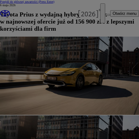
Przejdź do głównej zawartości
(Press Enter)
6 maja 2026
Toyota Prius z wydajną hybrydą plug-in
Otwórz menu
w najnowszej ofercie już od 156 900 zł i z lepszymi
korzyściami dla firm