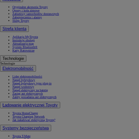
Oryginalne akcesoria Toyoty
Opony i koła zimowe
Zabudowy samochodów dostawczych
Zabezpieczenia i alarmy
Sklep Toyoty
Strefa klienta
Aplikacja MyToyota
Instrukcje obsługi
Aktualizacja map
System Bluetooth®
Karty Ratownicze
Technologie
Technologie
Elektromobilność
Lider elektromobilności
Napęd hybrydowy
Napęd hybrydowy typu plug-in
Napęd wodorowy
Napęd elektryczny na baterię
Zasięg aut elektrycznych
Zalety posiadania aut elektrycznych
Ładowanie elektrycznej Toyoty
Toyota HomeCharge
Toyota Charging Network
Jak naładować elektryczną Toyotę?
Systemy bezpieczeństwa
Toyota T-Mate