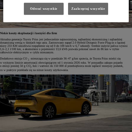
Odrzuć wszystkie
Zaakceptuj wszystkie
Niskie koszty eksploatacji i korzyści dla firm
Aktualna generacja Toyoty Prius jest jednocześnie najmocniejszą, najbardziej ekonomiczną i najbardziej
dynamiczną wersją w dziejach tego auta. Zastosowany napęd 2.0 Hybrid Dynamic Force Plug-in o łącznej
mocy 233 KM umożliwia rozpędzenie się od 0 do 100 km/h w 6,7 sekundy. Średnie zużycie paliwa wynosi
1,6–2,1 l/100 km, a akumulator o pojemności 13,6 kWh pozwala pokonać nawet do 86 km w trybie
całkowicie elektrycznym w cyklu mieszanym.
Dodatkowo emisja CO
mieszcząca się w przedziale 36–47 g/km sprawia, że Toyota Prius mieści się
2
w wyższym limicie amortyzacji obowiązującym od 1 stycznia 2026 roku. W przypadku zakupu pojazdu
o emisji poniżej 50 g CO
/km i wartości do 150 000 zł przedsiębiorca może zapłacić mniejszy podatek,
2
co w praktyce przekłada się na niższe koszty użytkowania.