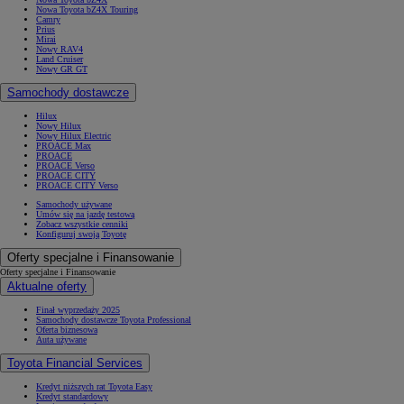
Nowa Toyota bZ4X Touring
Camry
Prius
Mirai
Nowy RAV4
Land Cruiser
Nowy GR GT
Samochody dostawcze
Hilux
Nowy Hilux
Nowy Hilux Electric
PROACE Max
PROACE
PROACE Verso
PROACE CITY
PROACE CITY Verso
Samochody używane
Umów się na jazdę testową
Zobacz wszystkie cenniki
Konfiguruj swoją Toyotę
Oferty specjalne i Finansowanie
Oferty specjalne i Finansowanie
Aktualne oferty
Finał wyprzedaży 2025
Samochody dostawcze Toyota Professional
Oferta biznesowa
Auta używane
Toyota Financial Services
Kredyt niższych rat Toyota Easy
Kredyt standardowy