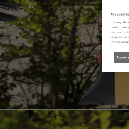
Wykorzystu
Chcemy ułatwi
umieszczane 
ulepszać funk
celów reklamo
ich ustawieni
Ustawie