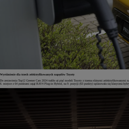
Wyróżnienie dla trzech zelektryfikowanych napędów Toyoty
Do zestawienia Top12 Greener Cars 2024 trafiło aż pięć modeli Toyoty z trzema różnymi zelektryfikowanymi na
6. miejsce z 64 punktami zajął RAV4 Plug-in Hybrid, na 9. pozycji (63 punkty) uplasowała się klasyczna hybr