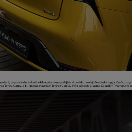
pędami, co potwierdza trafność wieloaspektowego podejścia do redukcji emisji dwutlenku węgla. Oprócz zwycię
yda Toyota Camry, a 11. miejsce przypadło Toyocie Corolli, która uzbierała w sumie 62 punkty. Wszystkie te 