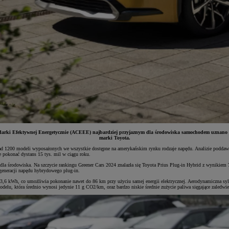
ki Efektywnej Energetycznie (ACEEE) najbardziej przyjaznym dla środowiska samochodem uznano Toyo
marki Toyota.
ponad 1200 modeli wyposażonych we wszystkie dostępne na amerykańskim rynku rodzaje napędu. Analizie podda
e pokonać dystans 15 tys. mil w ciągu roku.
la środowiska. Na szczycie rankingu Greener Cars 2024 znalazła się Toyota Prius Plug-in Hybrid z wynikiem 
generacji napędu hybrydowego plug-in.
,6 kWh, co umożliwia pokonanie nawet do 86 km przy użyciu samej energii elektrycznej. Aerodynamiczna sylw
delu, która średnio wynosi jedynie 11 g CO2/km, oraz bardzo niskie średnie zużycie paliwa sięgające zaledwi