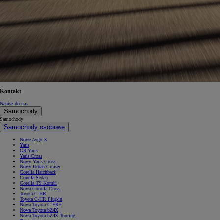
Od
105 300 zł
Corolla Hatchback
HYBRID
Kontakt
Napisz do nas
Samochody
Samochody
Samochody osobowe
Nowe Aygo X
Yaris
GR Yaris
Yaris Cross
Nowy Yaris Cross
Nowy Urban Cruiser
Corolla Hatchback
Corolla Sedan
Corolla TS Kombi
Nowa Corolla Cross
Toyota C-HR
Toyota C-HR Plug-in
Nowa Toyota C-HR+
Nowa Toyota bZ4X
Nowa Toyota bZ4X Touring