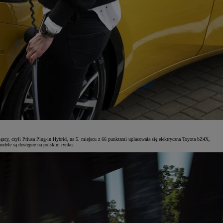
zcy, czyli Priusa Plug-in Hybrid, na 5. miejscu z 66 punktami uplasowała się elektryczna Toyota bZ4X,
modele są dostępne na polskim rynku.