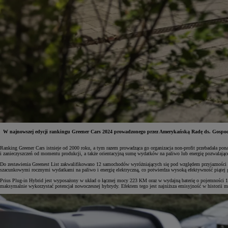
W najnowszej edycji rankingu Greener Cars 2024 prowadzonego przez Amerykańską Radę ds. Gospodar
Ranking Greener Cars istnieje od 2000 roku, a tym razem prowadząca go organizacja non-profit przebadała 
i zanieczyszczeń od momentu produkcji, a także orientacyjną sumę wydatków na paliwo lub energię pozwalając
Od
81 900 zł
Do zestawienia Greenest List zakwalifikowano 12 samochodów wyróżniających się pod względem przyjazności d
szacunkowymi rocznymi wydatkami na paliwo i energię elektryczną, co potwierdza wysoką efektywność piątej 
Yaris Cross
HYBRID
Prius Plug-in Hybrid jest wyposażony w układ o łącznej mocy 223 KM oraz w wydajną baterię o pojemności 13
maksymalnie wykorzystać potencjał nowoczesnej hybrydy. Efektem tego jest najniższa emisyjność w historii mo