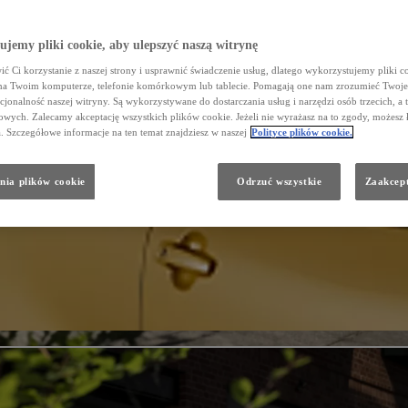
jemy pliki cookie, aby ulepszyć naszą witrynę
ć Ci korzystanie z naszej strony i usprawnić świadczenie usług, dlatego wykorzystujemy pliki co
na Twoim komputerze, telefonie komórkowym lub tablecie. Pomagają one nam zrozumieć Twoje 
cjonalność naszej witryny. Są wykorzystywane do dostarczania usług i narzędzi osób trzecich, a 
wych. Zalecamy akceptację wszystkich plików cookie. Jeżeli nie wyrażasz na to zgody, możesz 
a. Szczegółowe informacje na ten temat znajdziesz w naszej
Polityce plików cookie.
nia plików cookie
Odrzuć wszystkie
Zaakcept