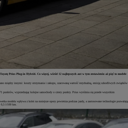
tę Prius Plug-in Hybrid. Co więcej, wśród 12 najlepszych aut w tym zestawieniu aż pięć to modele
wano między innymi: koszty utrzymania i zakupu, szacowaną wartość rezydualną, emisję szkodliwych związków
71 punktów, wyprzedzając kolejne samochody o cztery punkty. Prius wyróżnia się przede wszystkim
etka modelu wpływa z kolei na mniejsze opory powietrza podczas jazdy, a zastosowane technologie pozwalają
e 0,5 l/100 km.