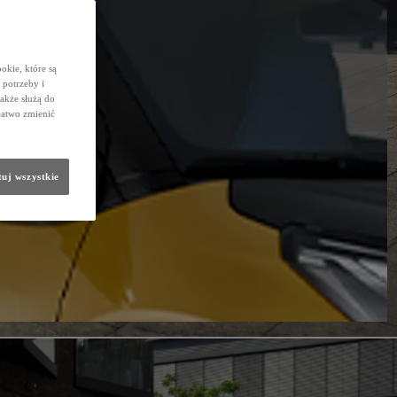
okie, które są
potrzeby i
także służą do
łatwo zmienić
uj wszystkie