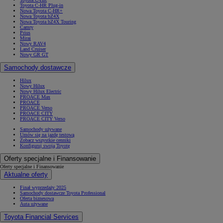
Toyota C-HR Plug-in
Nowa Toyota C-HR+
Nowa Toyota bZ4X
Nowa Toyota bZ4X Touring
Camry
Prius
Mirai
Nowy RAV4
Land Cruiser
Nowy GR GT
Samochody dostawcze
Hilux
Nowy Hilux
Nowy Hilux Electric
PROACE Max
PROACE
PROACE Verso
PROACE CITY
PROACE CITY Verso
Samochody używane
Umów się na jazdę testową
Zobacz wszystkie cenniki
Konfiguruj swoją Toyotę
Oferty specjalne i Finansowanie
Oferty specjalne i Finansowanie
Aktualne oferty
Finał wyprzedaży 2025
Samochody dostawcze Toyota Professional
Oferta biznesowa
Auta używane
Toyota Financial Services