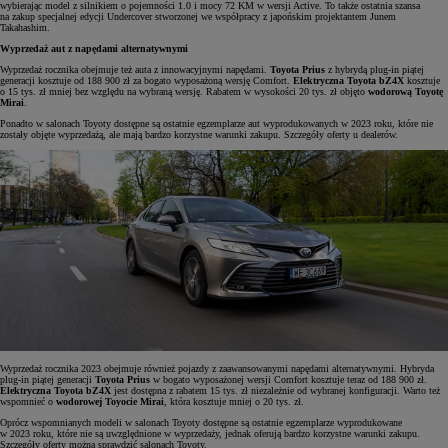
wybierając model z silnikiem o pojemności 1.0 i mocy 72 KM w wersji Active. To także ostatnia szansa
na zakup specjalnej edycji Undercover stworzonej we współpracy z japońskim projektantem Junem
Takahashim.
Wyprzedaż aut z napędami alternatywnymi
Wyprzedaż rocznika obejmuje też auta z innowacyjnymi napędami.
Toyota Prius
z hybrydą plug-in piątej
generacji kosztuje od 188 900 zł za bogato wyposażoną wersję Comfort.
Elektryczna Toyota bZ4X
kosztuje
o 15 tys. zł mniej bez względu na wybraną wersję. Rabatem w wysokości 20 tys. zł objęto
wodorową Toyotę
Mirai
.
Ponadto w salonach Toyoty dostępne są ostatnie egzemplarze aut wyprodukowanych w 2023 roku, które nie
zostały objęte wyprzedażą, ale mają bardzo korzystne warunki zakupu. Szczegóły oferty u dealerów.
Wyprzedaż rocznika 2023 obejmuje również pojazdy z zaawansowanymi napędami alternatywnymi. Hybryda
plug-in piątej generacji
Toyota Prius
w bogato wyposażonej wersji Comfort kosztuje teraz od 188 900 zł.
Elektryczna Toyota bZ4X
jest dostępna z rabatem 15 tys. zł niezależnie od wybranej konfiguracji. Warto też
wspomnieć o
wodorowej Toyocie Mirai
, która kosztuje mniej o 20 tys. zł.
Oprócz wspomnianych modeli w salonach Toyoty dostępne są ostatnie egzemplarze wyprodukowane
w 2023 roku, które nie są uwzględnione w wyprzedaży, jednak oferują bardzo korzystne warunki zakupu.
Szczegóły oferty można sprawdzić salonach Toyoty.