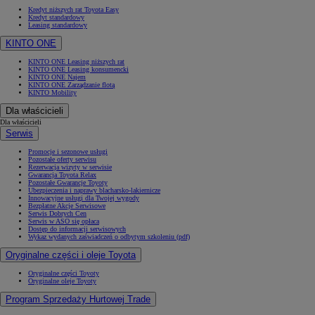
Kredyt niższych rat Toyota Easy
Kredyt standardowy
Leasing standardowy
KINTO ONE
KINTO ONE Leasing niższych rat
KINTO ONE Leasing konsumencki
KINTO ONE Najem
KINTO ONE Zarządzanie flotą
KINTO Mobility
Dla właścicieli
Dla właścicieli
Serwis
Promocje i sezonowe usługi
Pozostałe oferty serwisu
Rezerwacja wizyty w serwisie
Gwarancja Toyota Relax
Pozostałe Gwarancje Toyoty
Ubezpieczenia i naprawy blacharsko-lakiernicze
Innowacyjne usługi dla Twojej wygody
Bezpłatne Akcje Serwisowe
Serwis Dobrych Cen
Serwis w ASO się opłaca
Dostęp do informacji serwisowych
Wykaz wydanych zaświadczeń o odbytym szkoleniu (pdf)
Oryginalne części i oleje Toyota
Oryginalne części Toyoty
Oryginalne oleje Toyoty
Program Sprzedaży Hurtowej Trade