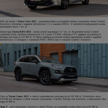
Jeśli zaś chodzi o
Yarisa Cross 2023
, wyprzedażą objęte są szczególnie dobrze wyposażone wersje Comfort,
Executive i Adventure z napędem hybrydowym 1.5 w wariancie AWD-i. W niektórych konfiguracjach można
zaoszczędzić nawet 7 tys. zł.
Zamawiając
Toyotę RAV4 2023
, można zyskać imponujące 17,7 tys. zł. Na przykład wersja Comfort
z pakietem Style, silnikiem benzynowym 2.0 o mocy 173 KM i skrzynią CVT, napędem na przednią oś
dostępna jest teraz za 154 400 zł. W ofercie znajdują się również ostatnie egzemplarze modelu z napędem
hybrydowym 2.5 dostępne w wariantach FWD i AWD-i oraz w wersjach Comfort i Executive.
Ceny za
Toyotę Camry 2023
w ofercie wyprzedażowej zaczynają się od 163 500 zł. Ta hybryda o mocy
218 KM jest dostępna w trzech wersjach wyposażenia: Comfort, Prestige oraz Executive, a maksymalny rabat
sięga 20 900 zł.
Aygo X
, czyli najmniejszy crossover w ofercie Toyoty, na wyprzedaży można nabyć już za 66 400 zł,