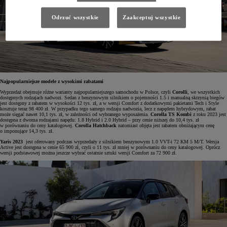
Odrzuć wszystkie
Zaakceptuj wszystkie
Najpopularniejsze modele z wysokimi rabatami
Wyprzedaż obejmuje różne warianty najpopularniejszego samochodu w Polsce, czyli
Corolli
, we wszystkich
dostępnych rodzajach nadwozi. Sedan z benzynowym silnikiem o pojemności 1.5 i manualną skrzynią biegów
jest dostępny z rabatem w wysokości 12 tys. zł, a w wersji Comfort z dodatkowymi pakietami Tech i Style
kosztuje teraz 98 400 zł. W przypadku tego samego rodzaju nadwozia, lecz z napędem hybrydowym, rabat
może sięgać nawet 10,1 tys. zł, w zależności od wybranego wyposażenia.
Corolla TS Kombi
z roku 2023 jest
dostępna z dwoma rodzajami napędu: 1.8 Hybrid i 2.0 Hybrid – przy cenie niższej do 10,4 tys. zł
w porównaniu do ceny katalogowej.
Corolla Hatchback
natomiast objęta jest rabatem obniżającym cenę
o imponujące 14,3 tys. zł.
Yaris 2023
jest oferowany podczas wyprzedaży z silnikiem benzynowym 1.0 VVT-i 72 KM 5 M/T. Wersja
Active jest dostępna w cenie 65 900 zł, czyli o 11 tys. zł mniej w porównaniu do ceny katalogowej. Oprócz
wersji podstawowej można jeszcze wybrać ostatnie sztuki wersji Comfort za 72 900 zł.