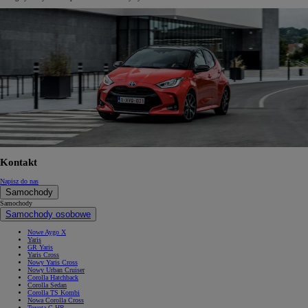
Kontakt
Napisz do nas
Samochody
Samochody
Samochody osobowe
Nowe Aygo X
Yaris
GR Yaris
Yaris Cross
Nowy Yaris Cross
Nowy Urban Cruiser
Corolla Hatchback
Corolla Sedan
Corolla TS Kombi
Nowa Corolla Cross
Toyota C-HR