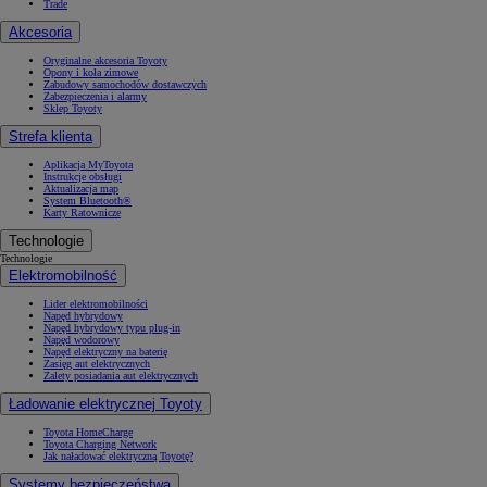
Trade
Akcesoria
Oryginalne akcesoria Toyoty
Opony i koła zimowe
Zabudowy samochodów dostawczych
Zabezpieczenia i alarmy
Sklep Toyoty
Strefa klienta
Aplikacja MyToyota
Instrukcje obsługi
Aktualizacja map
System Bluetooth®
Karty Ratownicze
Technologie
Technologie
Elektromobilność
Lider elektromobilności
Napęd hybrydowy
Napęd hybrydowy typu plug-in
Napęd wodorowy
Napęd elektryczny na baterię
Zasięg aut elektrycznych
Zalety posiadania aut elektrycznych
Ładowanie elektrycznej Toyoty
Toyota HomeCharge
Toyota Charging Network
Jak naładować elektryczną Toyotę?
Systemy bezpieczeństwa