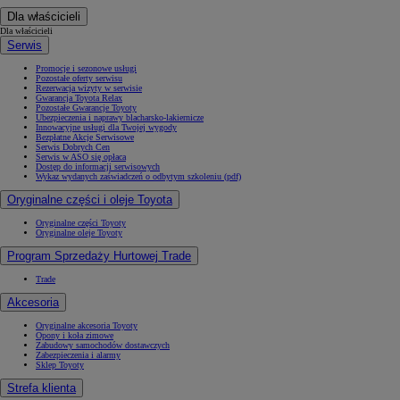
Dla właścicieli
Dla właścicieli
Serwis
Promocje i sezonowe usługi
Pozostałe oferty serwisu
Rezerwacja wizyty w serwisie
Gwarancja Toyota Relax
Pozostałe Gwarancje Toyoty
Ubezpieczenia i naprawy blacharsko-lakiernicze
Innowacyjne usługi dla Twojej wygody
Bezpłatne Akcje Serwisowe
Serwis Dobrych Cen
Serwis w ASO się opłaca
Dostęp do informacji serwisowych
Wykaz wydanych zaświadczeń o odbytym szkoleniu (pdf)
Oryginalne części i oleje Toyota
Oryginalne części Toyoty
Oryginalne oleje Toyoty
Program Sprzedaży Hurtowej Trade
Trade
Akcesoria
Oryginalne akcesoria Toyoty
Opony i koła zimowe
Zabudowy samochodów dostawczych
Zabezpieczenia i alarmy
Sklep Toyoty
Strefa klienta