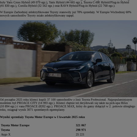
były Yaris Cross Hybrid (49 079 egz.), Yaris Hybrid (44 665 egz.), Toyota C-HR Hybrid/Plug-in Hybrid
(41 830 egz.), Corolla Hybrid (32 562 egz.) oraz RAV4 Hybrid/Plug-in Hybrid (22 768 egz.).
W Europie Zachodniej zelektryfikowane Toyoty stanowiły już 78% sprzedaży. W Europie Wschodniej 60%
nowych samochodów Toyoty miało zelektryfikowany napęd.
Od początku 2025 roku klienci kupili 37 100 samochodów z linii Toyota Professional. Najpopularniejszym
modelem był PROACE CITY (14 993 egz.). Klienci chętnie też decydowali się także na pick-upa Hilux
(10 894 egz.) i vana PROACE (8202 egz.). PROACE MAX, który do gamy dołączył w 2. połowie ubiegłego
roku, osiągnął wynik 3071 sprzedanych egzemplarzy.
Wyniki sprzedaży Toyota Motor Europe w I kwartale 2025 roku
Toyota Motor Europe
321 067
Toyota
298 971
Aygo X
25 221