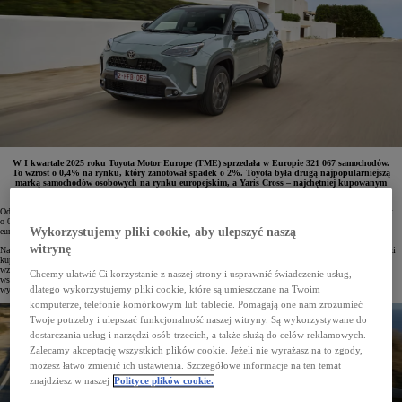
W I kwartale 2025 roku Toyota Motor Europe (TME) sprzedała w Europie 321 067 samochodów.
To wzrost o 0,4% na rynku, który zanotował spadek o 2%. Toyota była drugą najpopularniejszą
marką samochodów osobowych na rynku europejskim, a Yaris Cross – najchętniej kupowanym
modelem marki.
Od stycznia do marca 2025 roku Toyota Motor Europe (TME) sprzedała 321 067 samochodów. Był to wynik
o 0,4% lepszym niż w analogicznym okresie roku ubiegłego. Warto odnotować, że w tym samym czasie
Wykorzystujemy pliki cookie, aby ulepszyć naszą
europejski rynek samochodów osobowych zanotował spadek o 2%.
witrynę
Na początku 2025 roku sprzedaż napędzały zelektryfikowane modele Toyoty i Lexusa. W I kwartale br. klienci
kupili łącznie 248 842 egz. bezemisyjnych lub niskoemisyjnymi samochodów, co jest 7-procentowym
wzrostem rok do roku. W Europie Zachodniej, w tym w Polsce, takie samochody stanowiły aż 80%
Chcemy ułatwić Ci korzystanie z naszej strony i usprawnić świadczenie usług,
wszystkich pojazdów, które opuściły salony Toyoty i Lexusa. W całej Europie udział zelektryfikowanych aut
dlatego wykorzystujemy pliki cookie, które są umieszczane na Twoim
wyniósł 78% sprzedaży TME.
komputerze, telefonie komórkowym lub tablecie. Pomagają one nam zrozumieć
Twoje potrzeby i ulepszać funkcjonalność naszej witryny. Są wykorzystywane do
dostarczania usług i narzędzi osób trzecich, a także służą do celów reklamowych.
Zalecamy akceptację wszystkich plików cookie. Jeżeli nie wyrażasz na to zgody,
możesz łatwo zmienić ich ustawienia. Szczegółowe informacje na ten temat
znajdziesz w naszej
Polityce plików cookie.