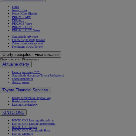
Hilux
Nowy Hilux
Nowy Hilux Electric
PROACE Max
PROACE
PROACE Verso
PROACE CITY
PROACE CITY Verso
Samochody używane
Umów się na jazdę testową
Zobacz wszystkie cenniki
Konfiguruj swoją Toyotę
Oferty specjalne i Finansowanie
Oferty specjalne i Finansowanie
Aktualne oferty
Finał wyprzedaży 2025
Samochody dostawcze Toyota Professional
Oferta biznesowa
Auta używane
Toyota Financial Services
Kredyt niższych rat Toyota Easy
Kredyt standardowy
Leasing standardowy
KINTO ONE
KINTO ONE Leasing niższych rat
KINTO ONE Leasing konsumencki
KINTO ONE Najem
KINTO ONE Zarządzanie flotą
KINTO Mobility