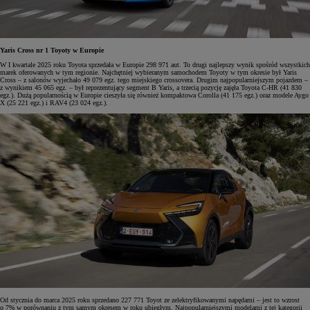
Yaris Cross nr 1 Toyoty w Europie
W I kwartale 2025 roku Toyota sprzedała w Europie 298 971 aut. To drugi najlepszy wynik spośród wszystkich
marek oferowanych w tym regionie. Najchętniej wybieranym samochodem Toyoty w tym okresie był Yaris
Cross – z salonów wyjechało 49 079 egz. tego miejskiego crossovera. Drugim najpopularniejszym pojazdem –
z wynikiem 45 065 egz. – był reprezentujący segment B Yaris, a trzecią pozycję zajęła Toyota C-HR (41 830
egz.). Dużą popularnością w Europie cieszyła się również kompaktowa Corolla (41 175 egz.) oraz modele Aygo
X (25 221 egz.) i RAV4 (23 024 egz.).
Od stycznia do marca 2025 roku sprzedano 227 771 Toyot ze zelektryfikowanymi napędami – jest to wzrost
o 7% w porównaniu z tym samym okresem w roku ubiegłym. Najpopularniejszymi modelami z tej kategorii