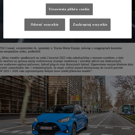
Ustawienia plików cookie
Odrzuć wszystkie
Zaakceptuj wszystkie
Till Conrad, wiceprezydent ds. sprzedaży w Toyota Motor Europe, mówiąc o osiągnięciach koncernu
na europejskim rynku, podkreślił:
„Mimo trendów spadkowych na rynku I kwartał 2025 roku zakończyliśmy z mocnym wynikiem, a było
to możliwe za sprawą naszej wielotorowej strategii modelowej i szerokiej ofercie aut elektrycznych,
na wodorowe ogniwa paliwowe, hybryd plug-in oraz klasycznych hybryd. Zapewniamy naszym klientom duży
wybór samochodów bez- i niskoemisyjnych, by mogli wybrać pojazd dostosowany do swoich potrzeb.
W 2025 i 2026 roku zaprezentujemy kolejne nowe zelektryfikowane modele”.