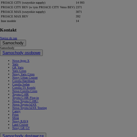
PROACE CITY (wszystkie napędy)
14 993
PROACE CITY BEV (w tym PROACE CITY Verso BEV)
2371
PROACE MAX (wszystkie napędy)
3071
PROACE MAX BEV
392
Inne modele
14
Kontakt
Napisz do nas
Samochody
Samochody
Samochody osobowe
Nowe Aygo X
Yaris
GR Yaris
Yaris Cross
Nowy Yaris Cross
Nowy Urban Cruiser
Corolla Hatchback
Corolla Sedan
Corolla TS Kombi
Nowa Corolla Cross
Toyota C-HR
Toyota C-HR Plug-in
Nowa Toyota C-HR+
Nowa Toyota bZ4X
Nowa Toyota bZ4X Touring
Camry
Prius
Mirai
Nowy RAV4
Land Cruiser
Nowy GR GT
Samochody dostawcze