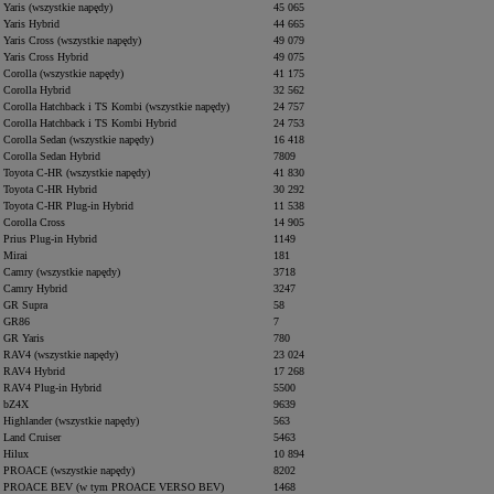
Yaris (wszystkie napędy)
45 065
Yaris Hybrid
44 665
Yaris Cross (wszystkie napędy)
49 079
Yaris Cross Hybrid
49 075
Corolla (wszystkie napędy)
41 175
Corolla Hybrid
32 562
Corolla Hatchback i TS Kombi (wszystkie napędy)
24 757
Corolla Hatchback i TS Kombi Hybrid
24 753
Corolla Sedan (wszystkie napędy)
16 418
Corolla Sedan Hybrid
7809
Toyota C-HR (wszystkie napędy)
41 830
Toyota C-HR Hybrid
30 292
Toyota C-HR Plug-in Hybrid
11 538
Corolla Cross
14 905
Prius Plug-in Hybrid
1149
Mirai
181
Camry (wszystkie napędy)
3718
Camry Hybrid
3247
GR Supra
58
GR86
7
GR Yaris
780
RAV4 (wszystkie napędy)
23 024
RAV4 Hybrid
17 268
RAV4 Plug-in Hybrid
5500
bZ4X
9639
Highlander (wszystkie napędy)
563
Land Cruiser
5463
Hilux
10 894
PROACE (wszystkie napędy)
8202
PROACE BEV (w tym PROACE VERSO BEV)
1468