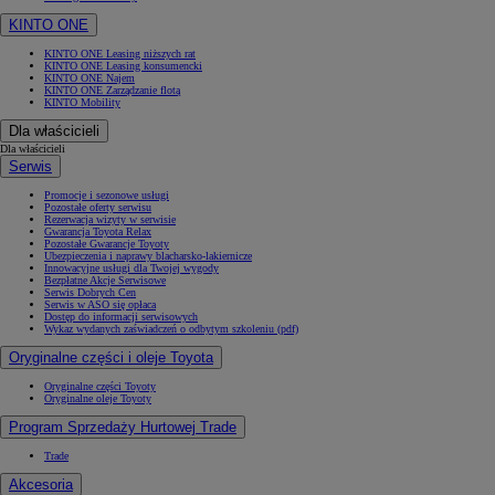
KINTO ONE
KINTO ONE Leasing niższych rat
KINTO ONE Leasing konsumencki
KINTO ONE Najem
KINTO ONE Zarządzanie flotą
KINTO Mobility
Dla właścicieli
Dla właścicieli
Serwis
Promocje i sezonowe usługi
Pozostałe oferty serwisu
Rezerwacja wizyty w serwisie
Gwarancja Toyota Relax
Pozostałe Gwarancje Toyoty
Ubezpieczenia i naprawy blacharsko-lakiernicze
Innowacyjne usługi dla Twojej wygody
Bezpłatne Akcje Serwisowe
Serwis Dobrych Cen
Serwis w ASO się opłaca
Dostęp do informacji serwisowych
Wykaz wydanych zaświadczeń o odbytym szkoleniu (pdf)
Oryginalne części i oleje Toyota
Oryginalne części Toyoty
Oryginalne oleje Toyoty
Program Sprzedaży Hurtowej Trade
Trade
Akcesoria