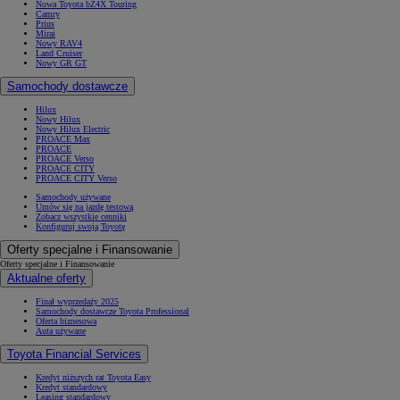
Nowa Toyota bZ4X Touring
Camry
Prius
Mirai
Nowy RAV4
Land Cruiser
Nowy GR GT
Samochody dostawcze
Hilux
Nowy Hilux
Nowy Hilux Electric
PROACE Max
PROACE
PROACE Verso
PROACE CITY
PROACE CITY Verso
Samochody używane
Umów się na jazdę testową
Zobacz wszystkie cenniki
Konfiguruj swoją Toyotę
Oferty specjalne i Finansowanie
Oferty specjalne i Finansowanie
Aktualne oferty
Finał wyprzedaży 2025
Samochody dostawcze Toyota Professional
Oferta biznesowa
Auta używane
Toyota Financial Services
Kredyt niższych rat Toyota Easy
Kredyt standardowy
Leasing standardowy