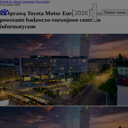
Przejdź do głównej zawartości
(Press Enter)
14 kwietnia 2026
Za sprawą Toyota Motor Europe we Wrocławiu
Otwórz menu
powstanie badawczo-rozwojowe centrum
informatyczne