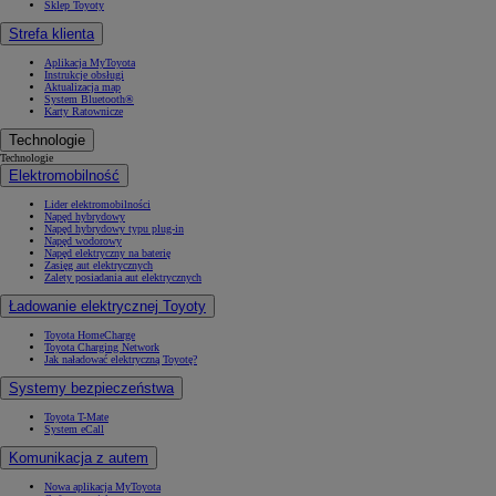
Sklep Toyoty
Strefa klienta
Aplikacja MyToyota
Instrukcje obsługi
Aktualizacja map
System Bluetooth®
Karty Ratownicze
Technologie
Technologie
Elektromobilność
Lider elektromobilności
Napęd hybrydowy
Napęd hybrydowy typu plug-in
Napęd wodorowy
Napęd elektryczny na baterię
Zasięg aut elektrycznych
Zalety posiadania aut elektrycznych
Ładowanie elektrycznej Toyoty
Toyota HomeCharge
Toyota Charging Network
Jak naładować elektryczną Toyotę?
Systemy bezpieczeństwa
Toyota T-Mate
System eCall
Komunikacja z autem
Nowa aplikacja MyToyota