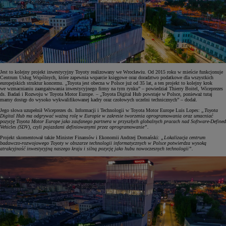
Jest to kolejny projekt inwestycyjny Toyoty realizowany we Wrocławiu. Od 2015 roku w mieście funkcjonuje
Centrum Usług Wspólnych, które zapewnia wsparcie księgowe oraz doradztwo podatkowe dla wszystkich
europejskich struktur koncernu. „Toyota jest obecna w Polsce już od 35 lat, a ten projekt to kolejny krok
we wzmacnianiu zaangażowania inwestycyjnego firmy na tym rynku” – powiedział Thierry Boitel, Wiceprezes
ds. Badań i Rozwoju w Toyota Motor Europe. – „Toyota Digital Hub powstaje w Polsce, ponieważ tutaj
mamy dostęp do wysoko wykwalifikowanej kadry oraz czołowych uczelni technicznych” – dodał.
Jego słowa uzupełnił Wiceprezes ds. Informacji i Technologii w Toyota Motor Europe Luis Lopes:
„Toyota
Digital Hub ma odgrywać ważną rolę w Europie w zakresie tworzenia oprogramowania oraz umacniać
pozycję Toyota Motor Europe jako zaufanego partnera w przyszłych globalnych pracach nad Software-Defined
Vehicles (SDV), czyli pojazdami definiowanymi przez oprogramowanie”.
Projekt skomentował także Minister Finansów i Ekonomii Andrzej Domański:
„Lokalizacja centrum
badawczo-rozwojowego Toyoty w obszarze technologii informatycznych w Polsce potwierdza wysoką
atrakcyjność inwestycyjną naszego kraju i silną pozycję jako hubu nowoczesnych technologii”.