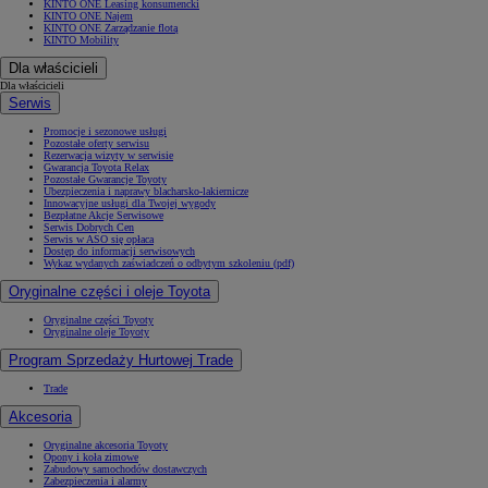
KINTO ONE Leasing konsumencki
KINTO ONE Najem
KINTO ONE Zarządzanie flotą
KINTO Mobility
Dla właścicieli
Dla właścicieli
Serwis
Promocje i sezonowe usługi
Pozostałe oferty serwisu
Rezerwacja wizyty w serwisie
Gwarancja Toyota Relax
Pozostałe Gwarancje Toyoty
Ubezpieczenia i naprawy blacharsko-lakiernicze
Innowacyjne usługi dla Twojej wygody
Bezpłatne Akcje Serwisowe
Serwis Dobrych Cen
Serwis w ASO się opłaca
Dostęp do informacji serwisowych
Wykaz wydanych zaświadczeń o odbytym szkoleniu (pdf)
Oryginalne części i oleje Toyota
Oryginalne części Toyoty
Oryginalne oleje Toyoty
Program Sprzedaży Hurtowej Trade
Trade
Akcesoria
Oryginalne akcesoria Toyoty
Opony i koła zimowe
Zabudowy samochodów dostawczych
Zabezpieczenia i alarmy