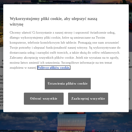
Wykorzystujemy pliki cookie, aby ulepszyć naszą
witrynę
Chcemy ułatwić Ci korzystanie z naszej strony i usprawnić świadczenie usług,
dlatego wykorzystujemy pliki cookie, które są umieszczane na Twoim
komputerze, telefonie komórkowym lub tablecie. Pomagają one nam zrozumieć
Twoje potrzeby i ulepszać funkcjonalność naszej witryny. Są wykorzystywane do
dostarczania usług i narzędzi osób trzecich, a także służą do celów reklamowych.
Toyota Motor Europe planuje uruchomienie we Wrocławiu ośrodka Toyota Digital Hub, w którym
Zalecamy akceptację wszystkich plików cookie. Jeżeli nie wyrażasz na to zgody,
około 200 ekspertów będzie pracować nad tworzeniem aplikacji, rozwojem infrastruktury chmurowej
możesz łatwo zmienić ich ustawienia. Szczegółowe informacje na ten temat
oraz rozwiązaniami z obszaru cyberbezpieczeństwa wspierającymi usługi connected dla samochodów
marek Toyota i Lexus na terenie całej Europy. Projekt umacnia wieloletnią obecność koncernu w Polsce
znajdziesz w naszej
Polityce plików cookie.
oraz poszerza jego europejskie kompetencje w dziedzinie oprogramowania.
W tworzonym Toyota Digital Hub rozwijane będą aplikacje oparte na nowoczesnych, zaawansowanych
technologiach przeznaczone dla samochodów marek Toyota i Lexus na terenie całej Europy. Docelowo centrum
ma zatrudniać około 200 specjalistów.
Ustawienia plików cookie
Zespół pracujący w Toyota Digital Hub będzie zajmował się rozwojem aplikacji MyToyota oraz LexusLink+
mających blisko dwa miliony użytkowników w Europie. Narzędzia te umożliwiają m.in. zdalną obsługę
pojazdu, kontrolę poziomu naładowania baterii oraz dostęp do różnych funkcji zwiększających komfort
Odrzuć wszystkie
Zaakceptuj wszystkie
użytkowania. Do zadań zespołu należeć będzie również współtworzenie infrastruktury chmurowej obsługującej
usługi connected dla samochodów Toyoty i Lexusa w Europie, a także działania związane
z cyberbezpieczeństwem.