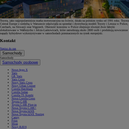
Toyota, jako najpopularniejsza marka motoryzacyjna na świecie, działa na polskim rynku od 1991 roku. Toyota
Central Europe z siedzibą w Warszawie odpowiada za sprzedaż i dystrybucję modeli Toyoty i Lexusa w Polsce,
Czechach, na Słowacji oraz Węgrzech. Obecność koncernu w Polsce obejmuje również dwie fabryki
zlokalizowane w Wałbrzychu i Jelczu-Laskowicach, które zatrudniają około 2800 osób i produkują nowoczesne
napędy hybrydowe wykorzystywane w samochodach przeznaczonych na rynek europejski.
Kontakt
Napisz do nas
Samochody
Samochody
Samochody osobowe
Nowe Aygo X
Yaris
GR Yaris
Yaris Cross
Nowy Yaris Cross
Nowy Urban Cruiser
Corolla Hatchback
Corolla Sedan
Corolla TS Kombi
Nowa Corolla Cross
Toyota C-HR
Toyota C-HR Plug-in
Nowa Toyota C-HR+
Nowa Toyota bZ4X
Nowa Toyota bZ4X Touring
Camry
Prius
Mirai
Nowy RAV4