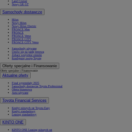
Land Cruiser
Nowy GR GT
Samochody dostawcze
Hilux
Nowy Hilux
Nowy Hilux Electric
PROACE Max
PROACE
PROACE Verso
PROACE CITY
PROACE CITY Verso
Samochody używane
Umów się na jazdę testową
Zobacz wszystkie cenniki
Konfiguruj swoją Toyotę
Oferty specjalne i Finansowanie
Oferty specjalne i Finansowanie
Aktualne oferty
Finał wyprzedaży 2025
Samochody dostawcze Toyota Professional
Oferta biznesowa
Auta używane
Toyota Financial Services
Kredyt niższych rat Toyota Easy
Kredyt standardowy
Leasing standardowy
KINTO ONE
KINTO ONE Leasing niższych rat