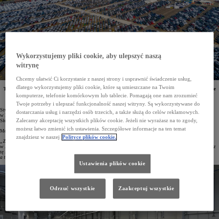
Wykorzystujemy pliki cookie, aby ulepszyć naszą
witrynę
Chcemy ułatwić Ci korzystanie z naszej strony i usprawnić świadczenie usług,
dlatego wykorzystujemy pliki cookie, które są umieszczane na Twoim
Toyota Motor Europe (TME) otwiera w czeskim Kolinie swój pierwszy mega hub. Ułatwi on operacje
logistyczne koncernu w Europie Środkowej, a także skróci czas oczekiwania europejskich klientów
komputerze, telefonie komórkowym lub tablecie. Pomagają one nam zrozumieć
na zamówione auta marki Toyota i Lexus. Inwestycja ta kosztowała 17 mln euro.
Twoje potrzeby i ulepszać funkcjonalność naszej witryny. Są wykorzystywane do
Stworzony przez Toyota Motor Europe w czeskim Kolinie mega hub to największy tego typu obiekt Toyoty
dostarczania usług i narzędzi osób trzecich, a także służą do celów reklamowych.
w Europie. Nowe centrum logistyczne będzie dostarczać samochody do Austrii, Czech, Niemiec, Polski,
Słowacji i Węgier. Rocznie będzie w stanie obsłużyć nawet 350 000 aut.
Zalecamy akceptację wszystkich plików cookie. Jeżeli nie wyrażasz na to zgody,
możesz łatwo zmienić ich ustawienia. Szczegółowe informacje na ten temat
Mówiąc o tej inwestycji, dr Robert Kiml, prezes Toyota Motor Manufacturing Czech Republic, podkreślił:
znajdziesz w naszej
Polityce plików cookie.
„Zainwestowaliśmy w Czechach 17 mln euro. Ten strategiczny ruch nie tylko wzmacnia obecność Toyoty
w Europie Środkowej, ale także pokazuje, że jesteśmy pewni potencjału, jakim dysponuje ten region. Poprzez
tę inwestycję wspieramy innowacyjność, efektywność i zrównoważony rozwój, na czym skorzystają klienci,
a także lokalna gospodarka”.
Ustawienia plików cookie
Odrzuć wszystkie
Zaakceptuj wszystkie