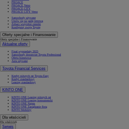
PROACE
PROACE Verso
PROACE CITY
PROACE CITY Verso
Samochody używane
Umów się na jazdę testową
Zobacz wszystkie cenniki
Konfiguruj swoją Toyotę
Oferty specjalne i Finansowanie
Oferty specjalne i Finansowanie
Aktualne oferty
Finał wyprzedaży 2025
Samochody dostawcze Toyota Professional
Oferta biznesowa
Auta używane
Toyota Financial Services
Kredyt niższych rat Toyota Easy
Kredyt standardowy
Leasing standardowy
KINTO ONE
KINTO ONE Leasing niższych rat
KINTO ONE Leasing konsumencki
KINTO ONE Najem
KINTO ONE Zarządzanie flotą
KINTO Mobility
Dla właścicieli
Dla właścicieli
Serwis