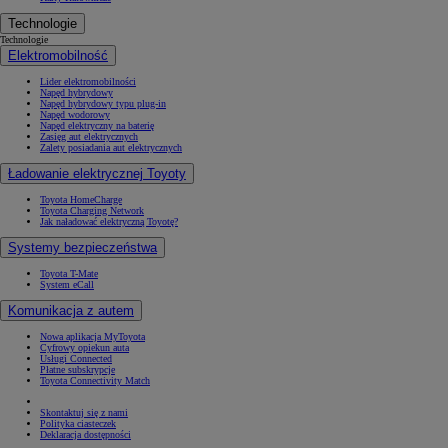
Technologie
Technologie
Elektromobilność
Lider elektromobilności
Napęd hybrydowy
Napęd hybrydowy typu plug-in
Napęd wodorowy
Napęd elektryczny na baterię
Zasięg aut elektrycznych
Zalety posiadania aut elektrycznych
Ładowanie elektrycznej Toyoty
Toyota HomeCharge
Toyota Charging Network
Jak naładować elektryczną Toyotę?
Systemy bezpieczeństwa
Toyota T-Mate
System eCall
Komunikacja z autem
Nowa aplikacja MyToyota
Cyfrowy opiekun auta
Usługi Connected
Płatne subskrypcje
Toyota Connectivity Match
Skontaktuj się z nami
Polityka ciasteczek
Deklaracja dostępności