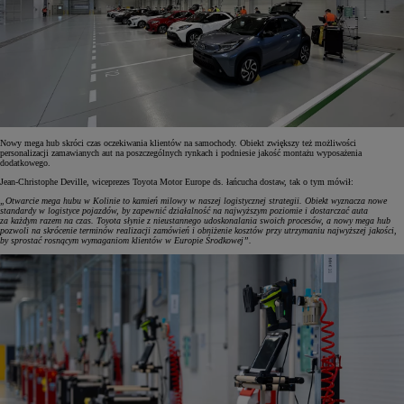
Nowy mega hub skróci czas oczekiwania klientów na samochody. Obiekt zwiększy też możliwości
personalizacji zamawianych aut na poszczególnych rynkach i podniesie jakość montażu wyposażenia
dodatkowego.
Jean-Christophe Deville, wiceprezes Toyota Motor Europe ds. łańcucha dostaw, tak o tym mówił:
„Otwarcie mega hubu w Kolinie to kamień milowy w naszej logistycznej strategii. Obiekt wyznacza nowe
standardy w logistyce pojazdów, by zapewnić działalność na najwyższym poziomie i dostarczać auta
za każdym razem na czas. Toyota słynie z nieustannego udoskonalania swoich procesów, a nowy mega hub
pozwoli na skrócenie terminów realizacji zamówień i obniżenie kosztów przy utrzymaniu najwyższej jakości,
by sprostać rosnącym wymaganiom klientów w Europie Środkowej”.