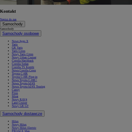
Kontakt
Napisz do nas
Samochody
Samochody
Samochody osobowe
Nowe Aygo X
Yaris
GR Yaris
Yaris Cross
Nowy Yaris Cross
Nowy Urban Cruiser
Corolla Hatchback
Corolla Sedan
Corolla TS Kombi
Nowa Corolla Cross
Toyota C-HR
Toyota C-HR Plug-in
Nowa Toyota C-HR+
Nowa Toyota bZ4X
Nowa Toyota bZ4X Touring
Camry
Prius
Mirai
Nowy RAV4
Land Cruiser
Nowy GR GT
Samochody dostawcze
Hilux
Nowy Hilux
Nowy Hilux Electric
PROACE Max