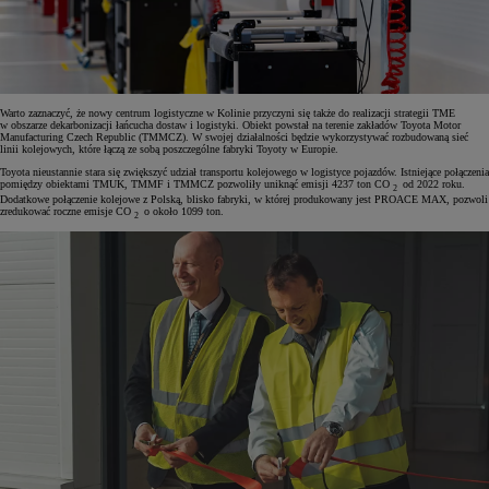
Warto zaznaczyć, że nowy centrum logistyczne w Kolinie przyczyni się także do realizacji strategii TME
w obszarze dekarbonizacji łańcucha dostaw i logistyki. Obiekt powstał na terenie zakładów Toyota Motor
Manufacturing Czech Republic (TMMCZ). W swojej działalności będzie wykorzystywać rozbudowaną sieć
linii kolejowych, które łączą ze sobą poszczególne fabryki Toyoty w Europie.
Toyota nieustannie stara się zwiększyć udział transportu kolejowego w logistyce pojazdów. Istniejące połączenia
pomiędzy obiektami TMUK, TMMF i TMMCZ pozwoliły uniknąć emisji 4237 ton CO
od 2022 roku.
2
Dodatkowe połączenie kolejowe z Polską, blisko fabryki, w której produkowany jest PROACE MAX, pozwoli
zredukować roczne emisje CO
o około 1099 ton.
2