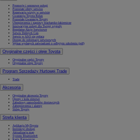
Promocje i sezonowe usługi
Pozostałe oferty serwisu
Rezerwacja wizyty w serwisie
Gwarancja Toyota Relax
Pozostałe Gwarancje Toyoty
Ubezpieczenia i naprawy blacharsko-lakiernicze
Innowacyjne usługi dla Twojej wygody
Bezpłatne Akcje Serwisowe
Serwis Dobrych Cen
Serwis w ASO się opłaca
Dostęp do informacji serwisowych
Wykaz wydanych zaświadczeń o odbytym szkoleniu (pdf)
Oryginalne części i oleje Toyota
Oryginalne części Toyoty
Oryginalne oleje Toyoty
Program Sprzedaży Hurtowej Trade
Trade
Akcesoria
Oryginalne akcesoria Toyoty
Opony i koła zimowe
Zabudowy samochodów dostawczych
Zabezpieczenia i alarmy
Sklep Toyoty
Strefa klienta
Aplikacja MyToyota
Instrukcje obsługi
Aktualizacja map
System Bluetooth®
Karty Ratownicze