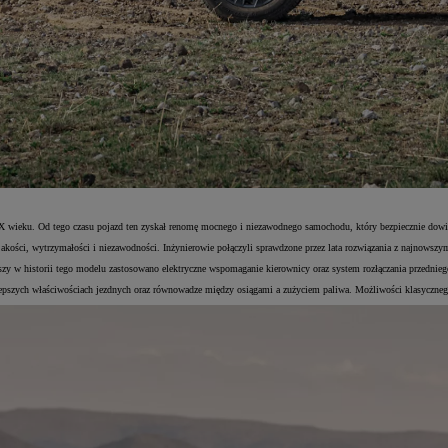
 XX wieku. Od tego czasu pojazd ten zyskał renomę mocnego i niezawodnego samochodu, który bezpiecznie dow
jakości, wytrzymałości i niezawodności. Inżynierowie połączyli sprawdzone przez lata rozwiązania z najnowszy
y w historii tego modelu zastosowano elektryczne wspomaganie kierownicy oraz system rozłączania przedniego
epszych właściwościach jezdnych oraz równowadze między osiągami a zużyciem paliwa. Możliwości klasycznego