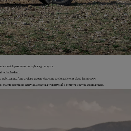
iezie swoich pasażerów do wybranego miejsca.
mi technologiami.
 stabilizatora. Auto zyskało przeprojektowane zawieszenie oraz układ hamulcowy.
, stałego napędu na cztery koła pozwala wykorzystać 8-biegowa skrzynia automatyczna.