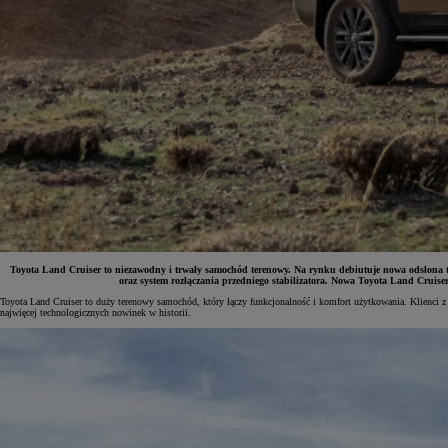
Toyota Land Cruiser to niezawodny i trwały samochód terenowy. Na rynku debiutuje nowa odsłona te
oraz system rozłączania przedniego stabilizatora. Nowa Toyota Land Cruis
Toyota Land Cruiser to duży terenowy samochód, który łączy funkcjonalność i komfort użytkowania. Klienci z
Od
81 900 zł
najwięcej technologicznych nowinek w historii.
Yaris Cross
HYBRID