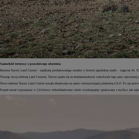
Samochód terenowy z prawdziwego zdarzenia
Historia Toyoty Land Cruiser – najdłużej produkowanego modelu w historii japońskiej marki – sięga lat 50.
Tworząc nową odsłonę Land Cruisera, Toyota oparła się na fundamentalnych wartościach tego auta: najwyższej 
Nowa odsłona Toyoty Land Cruiser została zbudowana na ramie wykorzystującej platformę GA-F. Po raz pierwsz
Pojazd został wyposażony w 2,8-litrowy turbodoładowany silnik wysokoprężny opracowany z myślą o jak najl