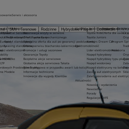
nsowanie
Serwis i akcesoria
a dla firm
Serwis
Kluby dla dzieci i młodzieży
Ekobonus dla hybry
Oryginalne c
zne
SUV i Terenowe
Rodzinne
Hybrydowe Plug-in
Dostawcze
 Toyota?
a Financial Services
Rezerwacja wizyty w serwisie
Toyota Kids
Oferta dla osób z 
Oryg
ota Professional
e
Kredyt niższych rat Toyota Easy
Oferta serwisu mechanicznego
Toyota Juniors
Oryg
 Europie
Kredyt standardowy
Specjalna oferta dla aut po gwarancji podstawowej
Konkurs Dream Car
Program Spr
oyoty
Leasing standardowy
Oferta serwisu blacharsko-lakierniczego
Elektromobilność
Trad
ay
ości elektroniczne
Promocje i usługi sezonowe
Lider elektromobilności
Akcesoria
bility
Gwarancje Toyoty
Napęd hybrydowy
Oryg
ta MORE"
 środowisko
Bezpłatne akcje serwisowe
Napęd hybrydowy typu plug-in
Opo
LTP
Globalna akcja serwisowa Takata
Napęd wodorowy
Zab
ordowych Przebiegów Toyoty
Pomoc drogowa w przypadku awarii lub kolizji
Napęd elektryczny na baterię
Zabe
zne Modele
Informacje techniczne
Zasięg aut elektrycznych
Skle
Innowacje dla wygody Klientów
Zalety posiadania aut elektry
Aktualności
Nowości i wydarzenia
Newsletter
Porady
Regulacje CAFE