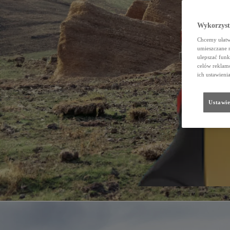
Wykorzystu
Chcemy ułatwi
umieszczane 
ulepszać funk
celów reklamo
ich ustawieni
Ustawie