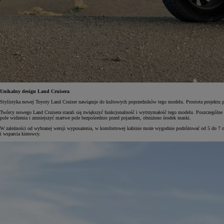
Od
105 300 zł
Corolla Hatchback
HYBRID
Unikalny design Land Cruisera
Stylistyka nowej Toyoty Land Cruiser nawiązuje do kultowych poprzedników tego modelu. Prostota projektu po
Twórcy nowego Land Cruisera starali się zwiększyć funkcjonalność i wytrzymałość tego modelu. Poszczególne
pole widzenia i zmniejszyć martwe pole bezpośrednio przed pojazdem, obniżono środek maski.
W zależności od wybranej wersji wyposażenia, w komfortowej kabinie może wygodnie podróżować od 5 do 7 osó
i wsparcia kierowcy.