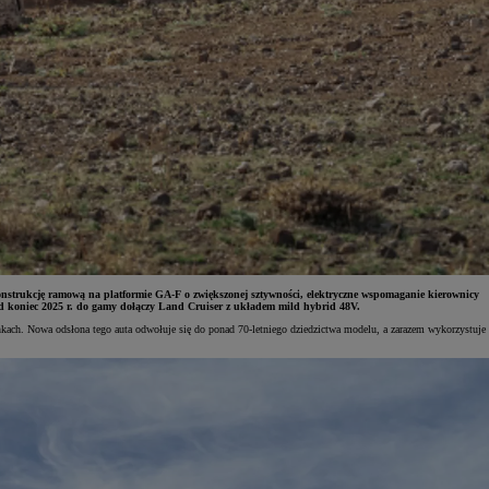
onstrukcję ramową na platformie GA-F o zwiększonej sztywności, elektryczne wspomaganie kierownicy
od koniec 2025 r. do gamy dołączy Land Cruiser z układem mild hybrid 48V.
unkach. Nowa odsłona tego auta odwołuje się do ponad 70-letniego dziedzictwa modelu, a zarazem wykorzystuje