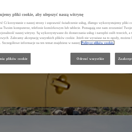
jemy pliki cookie, aby ulepszyć naszą witrynę
ć Ci korzystanie z naszej strony i usprawnić świadczenie usług, dlatego wykorzystujemy pliki co
na Twoim komputerze, telefonie komórkowym lub tablecie. Pomagają one nam zrozumieć Twoje 
cjonalność naszej witryny. Są wykorzystywane do dostarczania usług i narzędzi osób trzecich, a 
wych. Zalecamy akceptację wszystkich plików cookie. Jeżeli nie wyrażasz na to zgody, możesz 
a. Szczegółowe informacje na ten temat znajdziesz w naszej
Polityce plików cookie.
nia plików cookie
Odrzuć wszystkie
Zaakcept