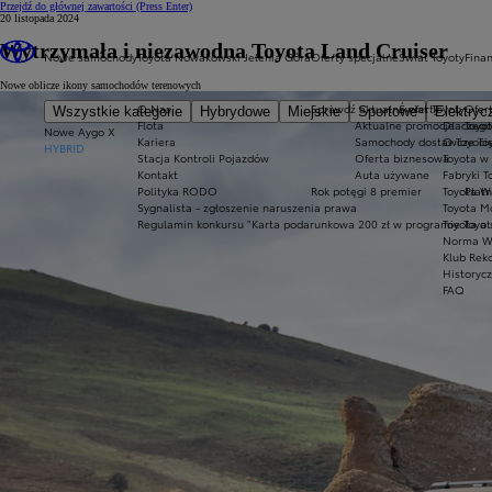
Przejdź do głównej zawartości
(Press Enter)
20 listopada 2024
Wytrzymała i niezawodna Toyota Land Cruiser
Nowe samochody
Toyota Nowakowski Jelenia Góra
Oferty specjalne
Świat Toyoty
Fina
Nowe oblicze ikony samochodów terenowych
O Nas
Sprawdź aktualne oferty
Świat Toyoty
Ofert
Wszystkie kategorie
Hybrydowe
Miejskie
Sportowe
Elektryc
Flota
Aktualne promocje
Dlaczego
Toyot
Nowe Aygo X
Kariera
Samochody dostawcze Toy
O Toyoci
HYBRID
Stacja Kontroli Pojazdów
Oferta biznesowa
Toyota w
Kontakt
Auta używane
Fabryki T
Polityka RODO
Rok potęgi 8 premier
Toyota W
Płatn
Sygnalista - zgłoszenie naruszenia prawa
Toyota Mo
Regulamin konkursu "Karta podarunkowa 200 zł w programie Toyo
Toyota a
Norma W
Klub Rek
Historyc
FAQ