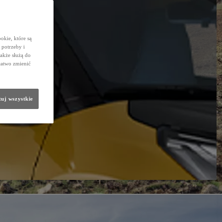
okie, które są
potrzeby i
także służą do
łatwo zmienić
uj wszystkie