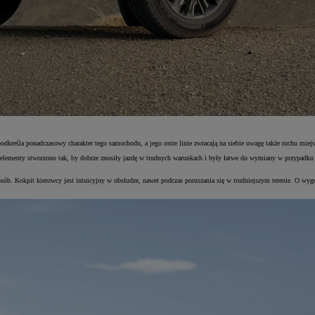
dkreśla ponadczasowy charakter tego samochodu, a jego ostre linie zwracają na siebie uwagę także ruchu miej
 elementy stworzono tak, by dobrze znosiły jazdę w trudnych warunkach i były łatwe do wymiany w przypadku 
b. Kokpit kierowcy jest intuicyjny w obsłudze, nawet podczas poruszania się w trudniejszym terenie. O wygo