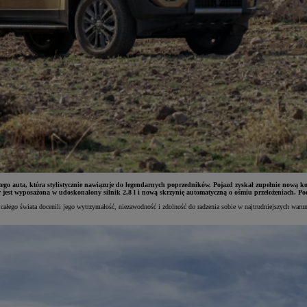
go auta, która stylistycznie nawiązuje do legendarnych poprzedników. Pojazd zyskał zupełnie nową k
er jest wyposażona w udoskonalony silnik 2,8 l i nową skrzynię automatyczną o ośmiu przełożeniach. P
 całego świata docenili jego wytrzymałość, niezawodność i zdolność do radzenia sobie w najtrudniejszych war