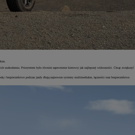
skim.
ich uszkodzenia. Priorytetem było również zapewnienie kierowcy jak najlepszej widoczności. Chcąc zwiększyć
dę i bezpieczeństwo podczas jazdy dbają najnowsze systemy multimedialne, łączności oraz bezpieczeństwa