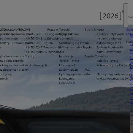
d Toyoty
zęści i oleje Toyoty
KINTO ONE
Praca w Toyocie
Strefa klienta
Świę
niepełnosprawnościami
inalne części
KINTO ONE Leasing niższych rat
Dołącz do nas
Aplikacja MyToyota
Odkr
Ak
inalne oleje
KINTO ONE Leasing konsumencki
Kontakt
Instrukcje obsługi
pr
Umów
zedaży Hurtowej Trade
KINTO ONE Najem
Skontaktuj się z nami
Aktualizacja map
Ce
e
KINTO ONE Zarządzanie flotą
Salony i serwisy Toyoty
System Bluetooth®
ws
KINTO Mobility
Technologie
Karty Ratownicze
mo
inalne akcesoria Toyoty
Innowacje
Toyota Collection
S
ny i koła zimowe
Toyota T-Mate
Kolekcje Toyoty
do
udowy samochodów dostawczych
Motorsport
Kolekcje Toyoty Gazoo Ra
To
zpieczenia i alarmy
System eCall
FAQ
Pr
p Toyoty
Cyfrowy opiekun auta
Najczęściej zadawane py
Of
cznych
Ładowanie
Wykaz wydanych zaświadc
KI
Connected
fi
S
u
in
w
U
si
ja
te