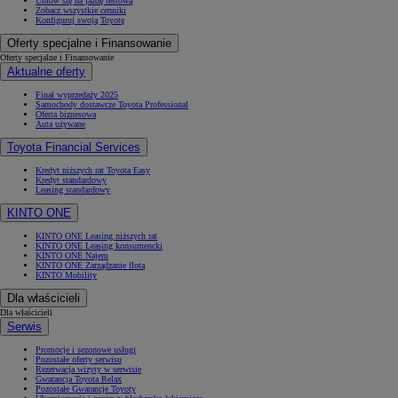
Umów się na jazdę testową
Zobacz wszystkie cenniki
Konfiguruj swoją Toyotę
Oferty specjalne i Finansowanie
Oferty specjalne i Finansowanie
Aktualne oferty
Finał wyprzedaży 2025
Samochody dostawcze Toyota Professional
Oferta biznesowa
Auta używane
Toyota Financial Services
Kredyt niższych rat Toyota Easy
Kredyt standardowy
Leasing standardowy
KINTO ONE
KINTO ONE Leasing niższych rat
KINTO ONE Leasing konsumencki
KINTO ONE Najem
KINTO ONE Zarządzanie flotą
KINTO Mobility
Dla właścicieli
Dla właścicieli
Serwis
Promocje i sezonowe usługi
Pozostałe oferty serwisu
Rezerwacja wizyty w serwisie
Gwarancja Toyota Relax
Pozostałe Gwarancje Toyoty