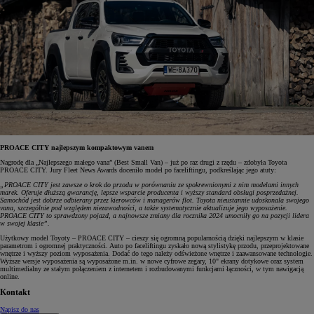
PROACE CITY najlepszym kompaktowym vanem
Nagrodę dla „Najlepszego małego vana” (Best Small Van) – już po raz drugi z rzędu – zdobyła Toyota
PROACE CITY. Jury Fleet News Awards doceniło model po faceliftingu, podkreślając jego atuty:
„PROACE CITY jest zawsze o krok do przodu w porównaniu ze spokrewnionymi z nim modelami innych
marek. Oferuje dłuższą gwarancję, lepsze wsparcie producenta i wyższy standard obsługi posprzedażnej.
Samochód jest dobrze odbierany przez kierowców i managerów flot. Toyota nieustannie udoskonala swojego
vana, szczególnie pod względem niezawodności, a także systematycznie aktualizuje jego wyposażenie.
PROACE CITY to sprawdzony pojazd, a najnowsze zmiany dla rocznika 2024 umocniły go na pozycji lidera
w swojej klasie”.
Użytkowy model Toyoty – PROACE CITY – cieszy się ogromną popularnością dzięki najlepszym w klasie
parametrom i ogromnej praktyczności. Auto po faceliftingu zyskało nową stylistykę przodu, przeprojektowane
wnętrze i wyższy poziom wyposażenia. Dodać do tego należy odświeżone wnętrze i zaawansowane technologie.
Wyższe wersje wyposażenia są wyposażone m.in. w nowe cyfrowe zegary, 10" ekrany dotykowe oraz system
multimedialny ze stałym połączeniem z internetem i rozbudowanymi funkcjami łączności, w tym nawigacją
online.
Kontakt
Napisz do nas