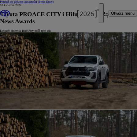
Przejdź do głównej zawartości
(Press Enter)
18 kwietnia 2024
Toyota PROACE CITY i Hilux z nagrodą Fleet
Otwórz menu
News Awards
Eksperci docenili innowacyjność tych aut