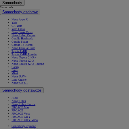
Samochody
Samochody
Samochody osobowe
Nowe Aygo X
Yaris
GR Yaris
Yaris Cross
Nowy Yaris Cross
Nowy Urban Cruiser
Corolla Hatchback
Corolla Sedan
Corolla TS Kombi
Nowa Corolla Cross
Toyota C-HR
Toyota C-HR Plug-in
Nowa Toyota C-HR+
Nowa Toyota bZ4X
Nowa Toyota bZ4X Touring
Camry
Prius
Mirai
Nowy RAV4
Land Cruiser
Nowy GR GT
Samochody dostawcze
Hilux
Nowy Hilux
Nowy Hilux Electric
PROACE Max
PROACE
PROACE Verso
PROACE CITY
PROACE CITY Verso
Samochody używane