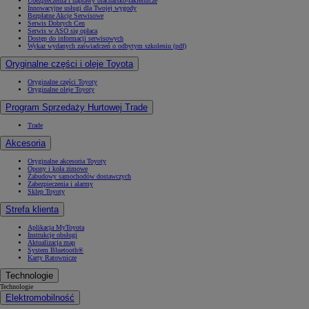
Ubezpieczenia i naprawy blacharsko-lakiernicze
Innowacyjne usługi dla Twojej wygody
Bezpłatne Akcje Serwisowe
Serwis Dobrych Cen
Serwis w ASO się opłaca
Dostęp do informacji serwisowych
Wykaz wydanych zaświadczeń o odbytym szkoleniu (pdf)
Oryginalne części i oleje Toyota
Oryginalne części Toyoty
Oryginalne oleje Toyoty
Program Sprzedaży Hurtowej Trade
Trade
Akcesoria
Oryginalne akcesoria Toyoty
Opony i koła zimowe
Zabudowy samochodów dostawczych
Zabezpieczenia i alarmy
Sklep Toyoty
Strefa klienta
Aplikacja MyToyota
Instrukcje obsługi
Aktualizacja map
System Bluetooth®
Karty Ratownicze
Technologie
Technologie
Elektromobilność