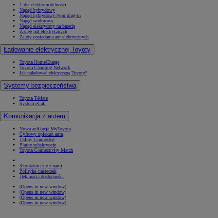
Lider elektromobilności
Napęd hybrydowy
Napęd hybrydowy typu plug-in
Napęd wodorowy
Napęd elektryczny na baterię
Zasięg aut elektrycznych
Zalety posiadania aut elektrycznych
Ładowanie elektrycznej Toyoty
Toyota HomeCharge
Toyota Charging Network
Jak naładować elektryczną Toyotę?
Systemy bezpieczeństwa
Toyota T-Mate
System eCall
Komunikacja z autem
Nowa aplikacja MyToyota
Cyfrowy opiekun auta
Usługi Connected
Płatne subskrypcje
Toyota Connectivity Match
Skontaktuj się z nami
Polityka ciasteczek
Deklaracja dostępności
(Opens in new window)
(Opens in new window)
(Opens in new window)
(Opens in new window)