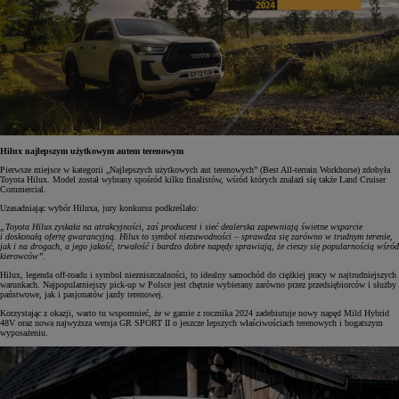
Hilux najlepszym użytkowym autem terenowym
Pierwsze miejsce w kategorii „Najlepszych użytkowych aut terenowych” (Best All-terrain Workhorse) zdobyła
Toyota Hilux. Model został wybrany spośród kilku finalistów, wśród których znalazł się także Land Cruiser
Commercial.
Uzasadniając wybór Hiluxa, jury konkursu podkreślało:
„Toyota Hilux zyskała na atrakcyjności, zaś producent i sieć dealerska zapewniają świetne wsparcie
i doskonałą ofertę gwarancyjną. Hilux to symbol niezawodności – sprawdza się zarówno w trudnym terenie,
jak i na drogach, a jego jakość, trwałość i bardzo dobre napędy sprawiają, że cieszy się popularnością wśród
kierowców”.
Hilux, legenda off-roadu i symbol niezniszczalności, to idealny samochód do ciężkiej pracy w najtrudniejszych
warunkach. Najpopularniejszy pick-up w Polsce jest chętnie wybierany zarówno przez przedsiębiorców i służby
państwowe, jak i pasjonatów jazdy terenowej.
Korzystając z okazji, warto tu wspomnieć, że w gamie z rocznika 2024 zadebiutuje nowy napęd Mild Hybrid
48V oraz nowa najwyższa wersja GR SPORT II o jeszcze lepszych właściwościach terenowych i bogatszym
wyposażeniu.