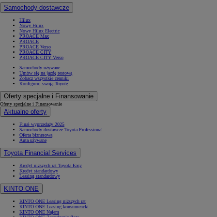
Samochody dostawcze
Hilux
Nowy Hilux
Nowy Hilux Electric
PROACE Max
PROACE
PROACE Verso
PROACE CITY
PROACE CITY Verso
Samochody używane
Umów się na jazdę testową
Zobacz wszystkie cenniki
Konfiguruj swoją Toyotę
Oferty specjalne i Finansowanie
Oferty specjalne i Finansowanie
Aktualne oferty
Finał wyprzedaży 2025
Samochody dostawcze Toyota Professional
Oferta biznesowa
Auta używane
Toyota Financial Services
Kredyt niższych rat Toyota Easy
Kredyt standardowy
Leasing standardowy
KINTO ONE
KINTO ONE Leasing niższych rat
KINTO ONE Leasing konsumencki
KINTO ONE Najem