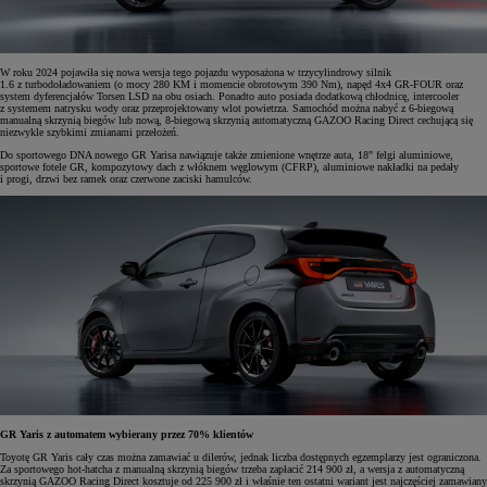
W roku 2024 pojawiła się nowa wersja tego pojazdu wyposażona w trzycylindrowy silnik
1.6 z turbodoładowaniem (o mocy 280 KM i momencie obrotowym 390 Nm), napęd 4x4 GR-FOUR oraz
system dyferencjałów Torsen LSD na obu osiach. Ponadto auto posiada dodatkową chłodnicę, intercooler
z systemem natrysku wody oraz przeprojektowany wlot powietrza. Samochód można nabyć z 6-biegową
manualną skrzynią biegów lub nową, 8-biegową skrzynią automatyczną GAZOO Racing Direct cechującą się
niezwykle szybkimi zmianami przełożeń.
Do sportowego DNA nowego GR Yarisa nawiązuje także zmienione wnętrze auta, 18" felgi aluminiowe,
sportowe fotele GR, kompozytowy dach z włóknem węglowym (CFRP), aluminiowe nakładki na pedały
i progi, drzwi bez ramek oraz czerwone zaciski hamulców.
GR Yaris z automatem wybierany przez 70% klientów
Toyotę GR Yaris cały czas można zamawiać u dilerów, jednak liczba dostępnych egzemplarzy jest ograniczona.
Za sportowego hot-hatcha z manualną skrzynią biegów trzeba zapłacić 214 900 zł, a wersja z automatyczną
skrzynią GAZOO Racing Direct kosztuje od 225 900 zł i właśnie ten ostatni wariant jest najczęściej zamawiany