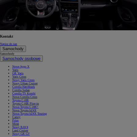
Kontakt
Napisz do nas
Samochody
Samochody
Samochody osobowe
Nowe Aygo X
Yaris
GR Yaris
Yaris Cross
Nowy Yaris Cross
Nowy Urban Cruiser
Corolla Hatchback
Corolla Sedan
Corolla TS Kombi
Nowa Corolla Cross
Toyota C-HR
Toyota C-HR Plug-in
Nowa Toyota C-HR+
Nowa Toyota bZ4X
Nowa Toyota bZ4X Touring
Camry
Prius
Mirai
Nowy RAV4
Land Cruiser
Nowy GR GT