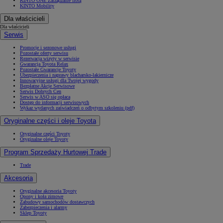
KINTO ONE Zarządzanie flotą
KINTO Mobility
Dla właścicieli
Dla właścicieli
Serwis
Promocje i sezonowe usługi
Pozostałe oferty serwisu
Rezerwacja wizyty w serwisie
Gwarancja Toyota Relax
Pozostałe Gwarancje Toyoty
Ubezpieczenia i naprawy blacharsko-lakiernicze
Innowacyjne usługi dla Twojej wygody
Bezpłatne Akcje Serwisowe
Serwis Dobrych Cen
Serwis w ASO się opłaca
Dostęp do informacji serwisowych
Wykaz wydanych zaświadczeń o odbytym szkoleniu (pdf)
Oryginalne części i oleje Toyota
Oryginalne części Toyoty
Oryginalne oleje Toyoty
Program Sprzedaży Hurtowej Trade
Trade
Akcesoria
Oryginalne akcesoria Toyoty
Opony i koła zimowe
Zabudowy samochodów dostawczych
Zabezpieczenia i alarmy
Sklep Toyoty