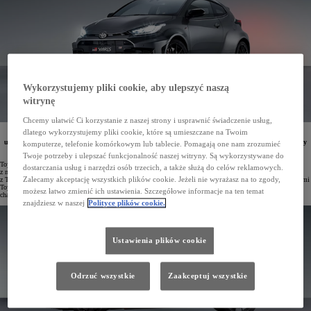
Wykorzystujemy pliki cookie, aby ulepszyć naszą
witrynę
Chcemy ułatwić Ci korzystanie z naszej strony i usprawnić świadczenie usług,
dlatego wykorzystujemy pliki cookie, które są umieszczane na Twoim
Nowa Toyota GR Yaris z mocniejszym silnikiem 280 KM, napędem na cztery koła GR-FOUR oraz
ulepszonym zawieszeniem jest cały czas dostępna od 214 900 zł. Największym zainteresowaniem cieszy
komputerze, telefonie komórkowym lub tablecie. Pomagają one nam zrozumieć
się hot-hatch w wersji z nową 8-biegową skrzynią automatyczną GAZOO Racing Direct.
Twoje potrzeby i ulepszać funkcjonalność naszej witryny. Są wykorzystywane do
Toyota GR Yaris szybko zdobyła miano kultowego hot-hatcha i jest postrzegana przez klientów jako jeden
dostarczania usług i narzędzi osób trzecich, a także służą do celów reklamowych.
z najlepszych modeli sportowych w historii marki. Pojazd został stworzony przez zespół inżynierów
Zalecamy akceptację wszystkich plików cookie. Jeżeli nie wyrażasz na to zgody,
z TOYOTA GAZOO Racing, którzy współpracowali z doświadczonymi kierowcami rajdowymi i wyścigowymi
Toyoty podczas procesu projektowania i testowania. W efekcie powstało niezrównane auto o sportowym
możesz łatwo zmienić ich ustawienia. Szczegółowe informacje na ten temat
charakterze.
znajdziesz w naszej
Polityce plików cookie.
Ustawienia plików cookie
Odrzuć wszystkie
Zaakceptuj wszystkie