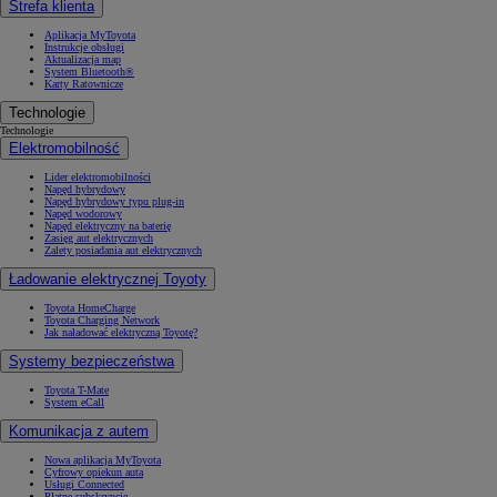
Strefa klienta
Aplikacja MyToyota
Instrukcje obsługi
Aktualizacja map
System Bluetooth®
Karty Ratownicze
Technologie
Technologie
Elektromobilność
Lider elektromobilności
Napęd hybrydowy
Napęd hybrydowy typu plug-in
Napęd wodorowy
Napęd elektryczny na baterię
Zasięg aut elektrycznych
Zalety posiadania aut elektrycznych
Ładowanie elektrycznej Toyoty
Toyota HomeCharge
Toyota Charging Network
Jak naładować elektryczną Toyotę?
Systemy bezpieczeństwa
Toyota T-Mate
System eCall
Komunikacja z autem
Nowa aplikacja MyToyota
Cyfrowy opiekun auta
Usługi Connected
Płatne subskrypcje