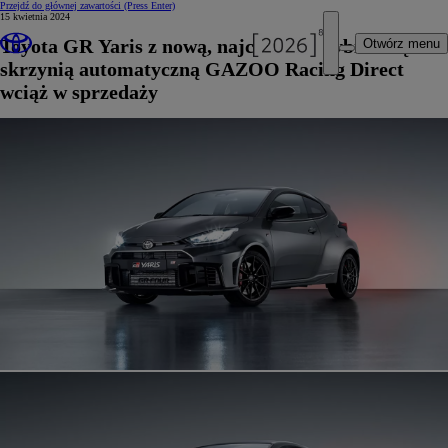
Przejdź do głównej zawartości
(Press Enter)
15 kwietnia 2024
Toyota GR Yaris z nową, najchętniej wybieraną
Otwórz menu
skrzynią automatyczną GAZOO Racing Direct
wciąż w sprzedaży