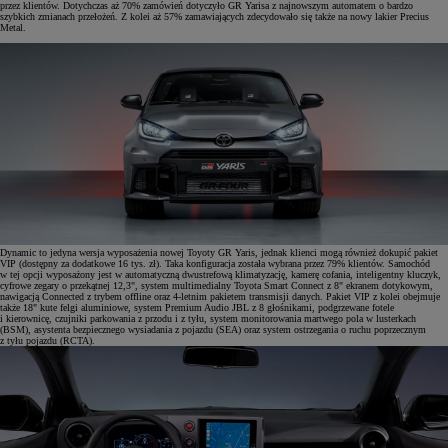
przez klientów. Dotychczas aż 70% zamówień dotyczyło GR Yarisa z najnowszym automatem o bardzo
szybkich zmianach przełożeń. Z kolei aż 57% zamawiających zdecydowało się także na nowy lakier Precius
Metal.
Dynamic to jedyna wersja wyposażenia nowej Toyoty GR Yaris, jednak klienci mogą również dokupić pakiet
VIP (dostępny za dodatkowe 16 tys. zł). Taka konfiguracja została wybrana przez 79% klientów. Samochód
w tej opcji wyposażony jest w automatyczną dwustrefową klimatyzację, kamerę cofania, inteligentny kluczyk,
cyfrowe zegary o przekątnej 12,3", system multimedialny Toyota Smart Connect z 8" ekranem dotykowym,
nawigacją Connected z trybem offline oraz 4-letnim pakietem transmisji danych. Pakiet VIP z kolei obejmuje
także 18" kute felgi aluminiowe, system Premium Audio JBL z 8 głośnikami, podgrzewane fotele
i kierownicę, czujniki parkowania z przodu i z tyłu, system monitorowania martwego pola w lusterkach
(BSM), asystenta bezpiecznego wysiadania z pojazdu (SEA) oraz system ostrzegania o ruchu poprzecznym
z tyłu pojazdu (RCTA).