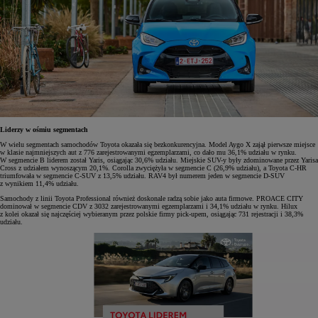
Liderzy w ośmiu segmentach
W wielu segmentach samochodów Toyota okazała się bezkonkurencyjna. Model Aygo X zajął pierwsze miejsce
w klasie najmniejszych aut z 776 zarejestrowanymi egzemplarzami, co dało mu 36,1% udziału w rynku.
W segmencie B liderem został Yaris, osiągając 30,6% udziału. Miejskie SUV-y były zdominowane przez Yarisa
Cross z udziałem wynoszącym 20,1%. Corolla zwyciężyła w segmencie C (26,9% udziału), a Toyota C-HR
triumfowała w segmencie C-SUV z 13,5% udziału. RAV4 był numerem jeden w segmencie D-SUV
z wynikiem 11,4% udziału.
Samochody z linii Toyota Professional również doskonale radzą sobie jako auta firmowe. PROACE CITY
dominował w segmencie CDV z 3032 zarejestrowanymi egzemplarzami i 34,1% udziału w rynku. Hilux
z kolei okazał się najczęściej wybieranym przez polskie firmy pick-upem, osiągając 731 rejestracji i 38,3%
udziału.