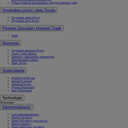
Wykaz wydanych zaświadczeń o odbytym szkoleniu (pdf)
Oryginalne części i oleje Toyota
Oryginalne części Toyoty
Oryginalne oleje Toyoty
Program Sprzedaży Hurtowej Trade
Trade
Akcesoria
Oryginalne akcesoria Toyoty
Opony i koła zimowe
Zabudowy samochodów dostawczych
Zabezpieczenia i alarmy
Sklep Toyoty
Strefa klienta
Aplikacja MyToyota
Instrukcje obsługi
Aktualizacja map
System Bluetooth®
Karty Ratownicze
Technologie
Technologie
Elektromobilność
Lider elektromobilności
Napęd hybrydowy
Napęd hybrydowy typu plug-in
Napęd wodorowy
Napęd elektryczny na baterię