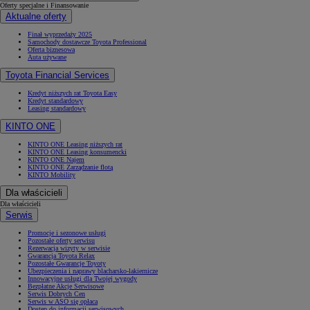
Oferty specjalne i Finansowanie
Aktualne oferty
Finał wyprzedaży 2025
Samochody dostawcze Toyota Professional
Oferta biznesowa
Auta używane
Toyota Financial Services
Kredyt niższych rat Toyota Easy
Kredyt standardowy
Leasing standardowy
KINTO ONE
KINTO ONE Leasing niższych rat
KINTO ONE Leasing konsumencki
KINTO ONE Najem
KINTO ONE Zarządzanie flotą
KINTO Mobility
Dla właścicieli
Dla właścicieli
Serwis
Promocje i sezonowe usługi
Pozostałe oferty serwisu
Rezerwacja wizyty w serwisie
Gwarancja Toyota Relax
Pozostałe Gwarancje Toyoty
Ubezpieczenia i naprawy blacharsko-lakiernicze
Innowacyjne usługi dla Twojej wygody
Bezpłatne Akcje Serwisowe
Serwis Dobrych Cen
Serwis w ASO się opłaca
Dostęp do informacji serwisowych