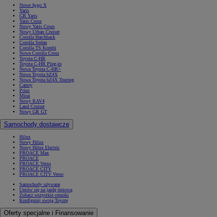
Nowe Aygo X
Yaris
GR Yaris
Yaris Cross
Nowy Yaris Cross
Nowy Urban Cruiser
Corolla Hatchback
Corolla Sedan
Corolla TS Kombi
Nowa Corolla Cross
Toyota C-HR
Toyota C-HR Plug-in
Nowa Toyota C-HR+
Nowa Toyota bZ4X
Nowa Toyota bZ4X Touring
Camry
Prius
Mirai
Nowy RAV4
Land Cruiser
Nowy GR GT
Samochody dostawcze
Hilux
Nowy Hilux
Nowy Hilux Electric
PROACE Max
PROACE
PROACE Verso
PROACE CITY
PROACE CITY Verso
Samochody używane
Umów się na jazdę testową
Zobacz wszystkie cenniki
Konfiguruj swoją Toyotę
Oferty specjalne i Finansowanie