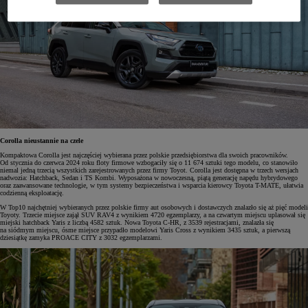
Corolla nieustannie na czele
Kompaktowa Corolla jest najczęściej wybierana przez polskie przedsiębiorstwa dla swoich pracowników.
Od stycznia do czerwca 2024 roku floty firmowe wzbogaciły się o 11 674 sztuki tego modelu, co stanowiło
niemal jedną trzecią wszystkich zarejestrowanych przez firmy Toyot. Corolla jest dostępna w trzech wersjach
nadwozia: Hatchback, Sedan i TS Kombi. Wyposażona w nowoczesną, piątą generację napędu hybrydowego
oraz zaawansowane technologie, w tym systemy bezpieczeństwa i wsparcia kierowcy Toyota T-MATE, ułatwia
codzienną eksploatację.
W Top10 najchętniej wybieranych przez polskie firmy aut osobowych i dostawczych znalazło się aż pięć modeli
Toyoty. Trzecie miejsce zajął SUV RAV4 z wynikiem 4720 egzemplarzy, a na czwartym miejscu uplasował się
miejski hatchback Yaris z liczbą 4582 sztuk. Nowa Toyota C-HR, z 3539 rejestracjami, znalazła się
na siódmym miejscu, ósme miejsce przypadło modelowi Yaris Cross z wynikiem 3435 sztuk, a pierwszą
dziesiątkę zamyka PROACE CITY z 3032 egzemplarzami.