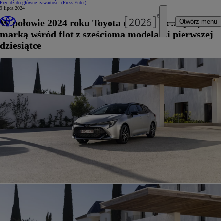
Przejdź do głównej zawartości
(Press Enter)
9 lipca 2024
W połowie 2024 roku Toyota najpopularniejszą
Otwórz menu
marką wśród flot z sześcioma modelami pierwszej
dziesiątce