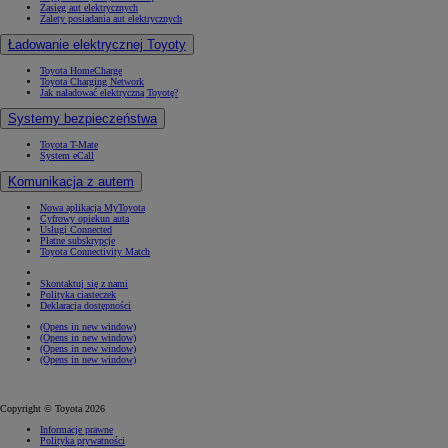
Zasięg aut elektrycznych
Zalety posiadania aut elektrycznych
Ładowanie elektrycznej Toyoty
Toyota HomeCharge
Toyota Charging Network
Jak naładować elektryczną Toyotę?
Systemy bezpieczeństwa
Toyota T-Mate
System eCall
Komunikacja z autem
Nowa aplikacja MyToyota
Cyfrowy opiekun auta
Usługi Connected
Płatne subskrypcje
Toyota Connectivity Match
Skontaktuj się z nami
Polityka ciasteczek
Deklaracja dostępności
(Opens in new window)
(Opens in new window)
(Opens in new window)
(Opens in new window)
Copyright © Toyota 2026
Informacje prawne
Polityka prywatności