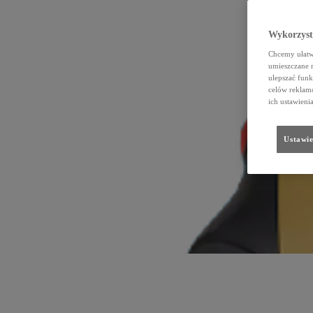
Wykorzystu
Chcemy ułatwi
umieszczane 
ulepszać funk
celów reklamo
ich ustawieni
Ustawie