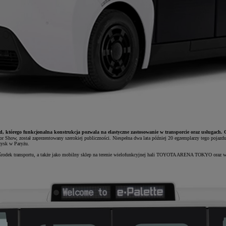
d, którego funkcjonalna konstrukcja pozwala na elastyczne zastosowanie w transporcie oraz usługach. 
 Show, został zaprezentowany szerokiej publiczności. Niespełna dwa lata później 20 egzemplarzy tego pojazdu
zysk w Paryżu.
ako środek transportu, a także jako mobilny sklep na terenie wielofunkcyjnej hali TOYOTA ARENA TOKYO oraz