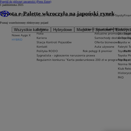
Przejdź do głównej zawartości
(Press Enter)
1 października 2025
Toyota e-Palette wkroczyła na japoński rynek
Nowe samochody
Toyota Nowakowski Jelenia Góra
Oferty specjalne
Świat Toyoty
Fina
Poznaj wszechstronny elektryczny pojazd
O Nas
Sprawdź aktualne oferty
Świat Toyoty
Ofert
Wszystkie kategorie
Hybrydowe
Miejskie
Sportowe
Elektryc
Flota
Aktualne promocje
Dlaczego
Toyot
Nowe Aygo X
Kariera
Samochody dostawcze Toy
O Toyoci
HYBRID
Stacja Kontroli Pojazdów
Oferta biznesowa
Toyota w
Kontakt
Auta używane
Fabryki T
Polityka RODO
Rok potęgi 8 premier
Toyota W
Płatn
Sygnalista - zgłoszenie naruszenia prawa
Toyota Mo
Regulamin konkursu "Karta podarunkowa 200 zł w programie Toyo
Toyota a
Norma W
Klub Rek
Historyc
FAQ