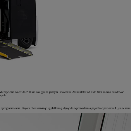
 kWh zapewnia nawet do 250 km zasięgu na jednym ładowaniu. Akumulator od 0 do 80% można naładować
znych.
o oprogramowania. Toyota chce rozwinąć tę platformę, dążąc do wprowadzenia pojazdów poziomu 4. już w roku