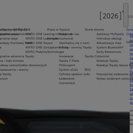
d Toyoty
zęści i oleje Toyoty
KINTO ONE
Praca w Toyocie
Strefa klienta
Świę
niepełnosprawnościami
inalne części
KINTO ONE Leasing niższych rat
Dołącz do nas
Aplikacja MyToyota
Odkr
Ak
inalne oleje
KINTO ONE Leasing konsumencki
Kontakt
Instrukcje obsługi
pr
Umów
zedaży Hurtowej Trade
KINTO ONE Najem
Skontaktuj się z nami
Aktualizacja map
Ce
e
KINTO ONE Zarządzanie flotą
Salony i serwisy Toyoty
System Bluetooth®
ws
KINTO Mobility
Technologie
Karty Ratownicze
mo
inalne akcesoria Toyoty
Innowacje
Toyota Collection
S
ny i koła zimowe
Toyota T-Mate
Kolekcje Toyoty
do
udowy samochodów dostawczych
Motorsport
Kolekcje Toyoty Gazoo Ra
To
zpieczenia i alarmy
System eCall
FAQ
Pr
p Toyoty
Cyfrowy opiekun auta
Najczęściej zadawane py
Of
cznych
Ładowanie
Wykaz wydanych zaświadc
KI
Connected
fi
S
u
in
w
U
si
ja
te