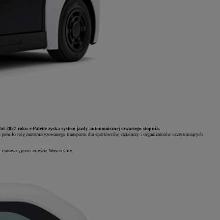
Od 2027 roku e-Palette zyska system jazdy autonomicznej czwartego stopnia.
 pełniło rolę zautomatyzowanego transportu dla sportowców, działaczy i organizatorów uczestniczących
 w innowacyjnym mieście Woven City.