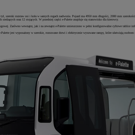
d i tył, szeroki rozstaw osi i koła w samych rogach nadwozia. Pojazd ma 4950 mm długości, 2080 mm szeroko
iedzących oraz 12 stojących. W przedniej części e-Palette znajduje się stanowisko dla kierowcy.
ługowej. Zarówno wewnątrz, jak i na zewnątrz e-Palette umieszczono w pełni konfigurowalne cyfrowe tablice in
lette jest wyposażony w szerokie, rozsuwane drzwi i elektrycznie wysuwane rampy, które ułatwiają osobom 