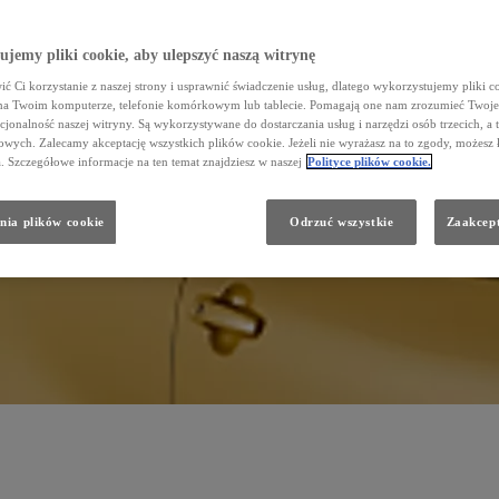
jemy pliki cookie, aby ulepszyć naszą witrynę
ć Ci korzystanie z naszej strony i usprawnić świadczenie usług, dlatego wykorzystujemy pliki co
na Twoim komputerze, telefonie komórkowym lub tablecie. Pomagają one nam zrozumieć Twoje 
cjonalność naszej witryny. Są wykorzystywane do dostarczania usług i narzędzi osób trzecich, a 
wych. Zalecamy akceptację wszystkich plików cookie. Jeżeli nie wyrażasz na to zgody, możesz 
a. Szczegółowe informacje na ten temat znajdziesz w naszej
Polityce plików cookie.
nia plików cookie
Odrzuć wszystkie
Zaakcept