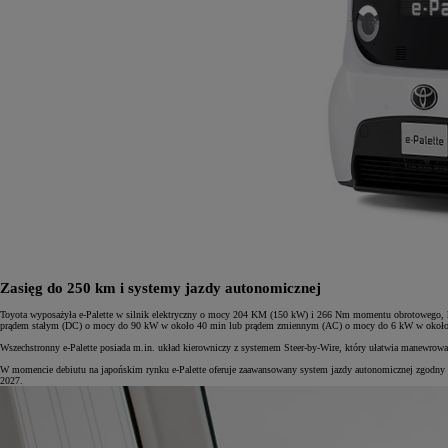
Zasięg do 250 km i systemy jazdy autonomicznej
Toyota wyposażyła e-Palette w silnik elektryczny o mocy 204 KM (150 kW) i 266 Nm momentu obrotowego, 
prądem stałym (DC) o mocy do 90 kW w około 40 min lub prądem zmiennym (AC) o mocy do 6 kW w około 12 h
Wszechstronny e-Palette posiada m.in. układ kierowniczy z systemem Steer-by-Wire, który ułatwia manewro
W momencie debiutu na japońskim rynku e-Palette oferuje zaawansowany system jazdy autonomicznej zgodny z
2027.