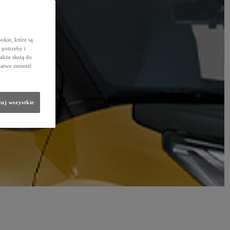
okie, które są
potrzeby i
także służą do
łatwo zmienić
uj wszystkie