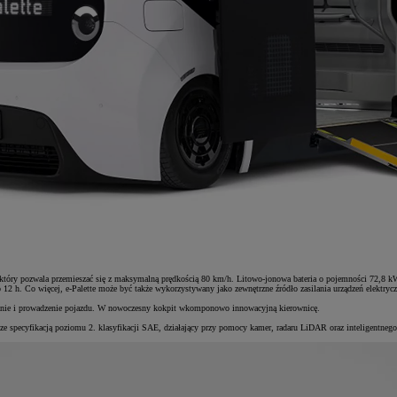
który pozwala przemieszać się z maksymalną prędkością 80 km/h. Litowo-jonowa bateria o pojemności 72,8
. Co więcej, e-Palette może być także wykorzystywany jako zewnętrzne źródło zasilania urządzeń elektryc
wanie i prowadzenie pojazdu. W nowoczesny kokpit wkomponowo innowacyjną kierownicę.
e specyfikacją poziomu 2. klasyfikacji SAE, działający przy pomocy kamer, radaru LiDAR oraz inteligentneg