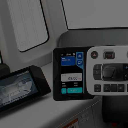
Od
105 300 zł
Corolla Hatchback
HYBRID