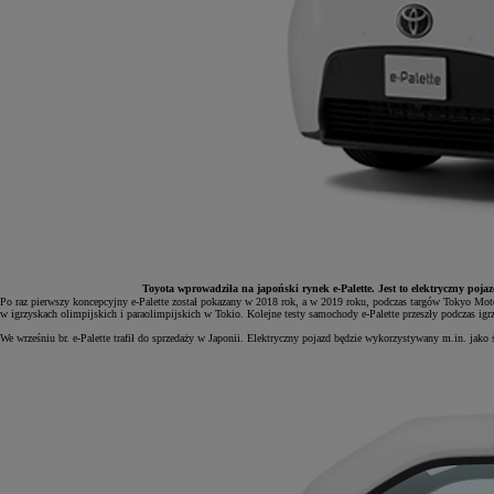
Toyota wprowadziła na japoński rynek e-Palette. Jest to elektryczny pojaz
Po raz pierwszy koncepcyjny e-Palette został pokazany w 2018 rok, a w 2019 roku, podczas targów Tokyo Motor
w igrzyskach olimpijskich i paraolimpijskich w Tokio. Kolejne testy samochody e-Palette przeszły podczas igr
We wrześniu br. e-Palette trafił do sprzedaży w Japonii. Elektryczny pojazd będzie wykorzystywany m.in. j
Od
81 900 zł
Yaris Cross
HYBRID