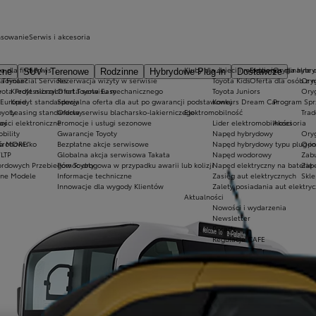
nsowanie
Serwis i akcesoria
a dla firm
Serwis
Kluby dla dzieci i młodzieży
Ekobonus dla hybry
Oryginalne c
zne
SUV i Terenowe
Rodzinne
Hybrydowe Plug-in
Dostawcze
 Toyota?
a Financial Services
Rezerwacja wizyty w serwisie
Toyota Kids
Oferta dla osób z 
Oryg
ota Professional
e
Kredyt niższych rat Toyota Easy
Oferta serwisu mechanicznego
Toyota Juniors
Oryg
 Europie
Kredyt standardowy
Specjalna oferta dla aut po gwarancji podstawowej
Konkurs Dream Car
Program Spr
oyoty
Leasing standardowy
Oferta serwisu blacharsko-lakierniczego
Elektromobilność
Trad
ay
ości elektroniczne
Promocje i usługi sezonowe
Lider elektromobilności
Akcesoria
bility
Gwarancje Toyoty
Napęd hybrydowy
Oryg
ta MORE"
 środowisko
Bezpłatne akcje serwisowe
Napęd hybrydowy typu plug-in
Opo
LTP
Globalna akcja serwisowa Takata
Napęd wodorowy
Zab
ordowych Przebiegów Toyoty
Pomoc drogowa w przypadku awarii lub kolizji
Napęd elektryczny na baterię
Zabe
zne Modele
Informacje techniczne
Zasięg aut elektrycznych
Skle
Innowacje dla wygody Klientów
Zalety posiadania aut elektry
Aktualności
Nowości i wydarzenia
Newsletter
Porady
Regulacje CAFE