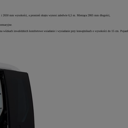
ści i 2650 mm wysokości, a promień skrętu wynosi zaledwie 6,5 m. Mierząca 2865 mm długości,
formacyjne.
na wózkach inwalidzkich komfortowe wsiadanie i wysiadanie przy krawężnikach o wysokości do 15 cm. Pojazd