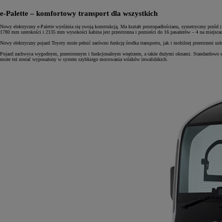
e-Palette – komfortowy transport dla wszystkich
Nowy elektryczny e-Palette wyróżnia się swoją konstrukcją. Ma kształt prostopadłościanu, symetryczny przó
1780 mm szerokości i 2135 mm wysokości kabina jest przestronna i pomieści do 16 pasażerów – 4 na miejscach s
Nowy elektryczny pojazd Toyoty może pełnić zarówno funkcję środka transportu, jak i mobilnej przestrzeni us
Pojazd zachwyca wygodnym, przestronnym i funkcjonalnym wnętrzem, a także dużymi oknami. Standardowo e-Pa
może też zostać wyposażony w system szybkiego mocowania wózków inwalidzkich.