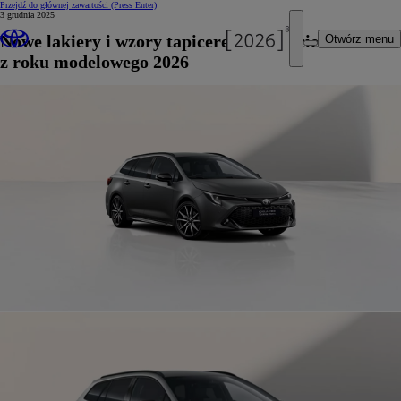
Przejdź do głównej zawartości
(Press Enter)
3 grudnia 2025
Nowe lakiery i wzory tapicerek w Toyocie Corolli
Otwórz menu
z roku modelowego 2026