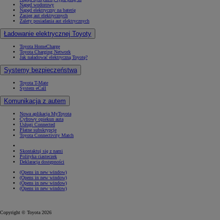
Napęd wodorowy
Napęd elektryczny na baterię
Zasięg aut elektrycznych
Zalety posiadania aut elektrycznych
Ładowanie elektrycznej Toyoty
Toyota HomeCharge
Toyota Charging Network
Jak naładować elektryczną Toyotę?
Systemy bezpieczeństwa
Toyota T-Mate
System eCall
Komunikacja z autem
Nowa aplikacja MyToyota
Cyfrowy opiekun auta
Usługi Connected
Płatne subskrypcje
Toyota Connectivity Match
Skontaktuj się z nami
Polityka ciasteczek
Deklaracja dostępności
(Opens in new window)
(Opens in new window)
(Opens in new window)
(Opens in new window)
Copyright © Toyota 2026