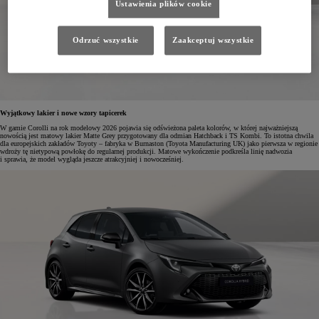
Ustawienia plików cookie
Odrzuć wszystkie
Zaakceptuj wszystkie
Wyjątkowy lakier i nowe wzory tapicerek
W gamie Corolli na rok modelowy 2026 pojawia się odświeżona paleta kolorów, w której najważniejszą
nowością jest matowy lakier Matte Grey przygotowany dla odmian Hatchback i TS Kombi. To istotna chwila
dla europejskich zakładów Toyoty – fabryka w Burnaston (Toyota Manufacturing UK) jako pierwsza w regionie
wdroży tę nietypową powłokę do regularnej produkcji. Matowe wykończenie podkreśla linię nadwozia
i sprawia, że model wygląda jeszcze atrakcyjniej i nowocześniej.