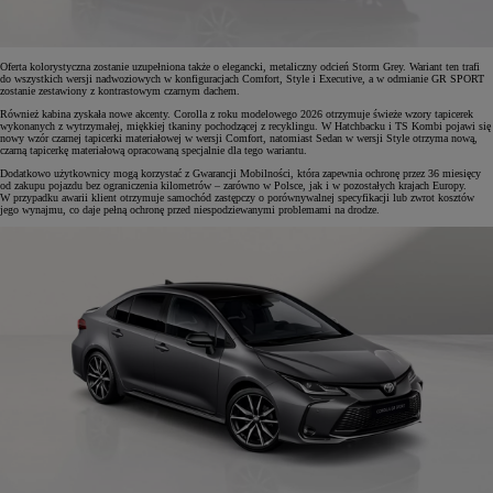
Oferta kolorystyczna zostanie uzupełniona także o elegancki, metaliczny odcień Storm Grey. Wariant ten trafi
do wszystkich wersji nadwoziowych w konfiguracjach Comfort, Style i Executive, a w odmianie GR SPORT
zostanie zestawiony z kontrastowym czarnym dachem.
Również kabina zyskała nowe akcenty. Corolla z roku modelowego 2026 otrzymuje świeże wzory tapicerek
wykonanych z wytrzymałej, miękkiej tkaniny pochodzącej z recyklingu. W Hatchbacku i TS Kombi pojawi się
nowy wzór czarnej tapicerki materiałowej w wersji Comfort, natomiast Sedan w wersji Style otrzyma nową,
czarną tapicerkę materiałową opracowaną specjalnie dla tego wariantu.
Dodatkowo użytkownicy mogą korzystać z Gwarancji Mobilności, która zapewnia ochronę przez 36 miesięcy
od zakupu pojazdu bez ograniczenia kilometrów – zarówno w Polsce, jak i w pozostałych krajach Europy.
W przypadku awarii klient otrzymuje samochód zastępczy o porównywalnej specyfikacji lub zwrot kosztów
jego wynajmu, co daje pełną ochronę przed niespodziewanymi problemami na drodze.