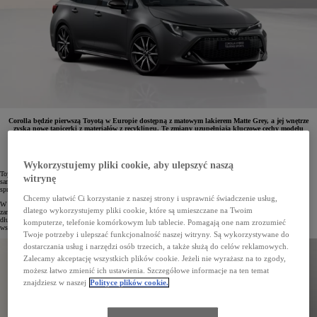
Corolla będzie pierwszą Toyotą w Europie dostępną z matowym lakierem Matte Grey, a jej wnętrze
zyska nowe tapicerki z materiałów z recyklingu. Te zmiany uzupełniają kluczowe cechy modelu
zapewniające modelowi silną pozycję w Europie – wydajne hybrydy, niezawodność i codzienny
komfort,. Wersje Hatchback i TS Kombi powstają w Wielkiej Brytanii, a Sedan w Turcji.
Wykorzystujemy pliki cookie, aby ulepszyć naszą
Toyota Corolla od lat odgrywa kluczową rolę w europejskiej ofercie marki, wyznaczając standardy dla
witrynę
samochodów tworzonych na tutejszy rynek. To również globalny bestseller – na przestrzeni 12 generacji
sprzedano już ponad 50 milionów egzemplarzy, czyniąc ten model najchętniej wybieranym autem świata.
Chcemy ułatwić Ci korzystanie z naszej strony i usprawnić świadczenie usług,
W Polsce ten kompakt nieprzerwanie zajmuje pierwsze miejsce sprzedaży od 2021 roku, zdobywając uznanie
dlatego wykorzystujemy pliki cookie, które są umieszczane na Twoim
zarówno kierowców prywatnych, jak i flotowych. Corolla znana jest z wysokiej jakości wykonania,
długowieczności i niezawodności, a także z dynamicznych, oszczędnych napędów hybrydowych oraz
komputerze, telefonie komórkowym lub tablecie. Pomagają one nam zrozumieć
wszechstronności, która sprawdza się w codziennym użytkowaniu.
Twoje potrzeby i ulepszać funkcjonalność naszej witryny. Są wykorzystywane do
dostarczania usług i narzędzi osób trzecich, a także służą do celów reklamowych.
Zalecamy akceptację wszystkich plików cookie. Jeżeli nie wyrażasz na to zgody,
możesz łatwo zmienić ich ustawienia. Szczegółowe informacje na ten temat
znajdziesz w naszej
Polityce plików cookie.