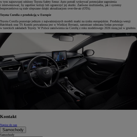
w tym najnowszej odsłony Toyota Safety Sense. Auto potrafi wykrywać potencjalne zagrożenia
i interweniować, by zapobiec kolizji lub ograniczyć jej skutki. Zarówno multimedia, jak i systemy
bezpieczeństwa są stale ulepszane dzięki aktualizacjom over-the-air (OTA).
Toyota Corolla z produkcją w Europie
Toyota Corolla pozostaje jednym z najważniejszych modeli marki na rynku europejskim. Produkcja wersji
Hatchback oraz TS Kombi prowadzona jest w Wielkiej Brytanii, natomiast odmiana Sedan powstaje
w tureckich zakładach Toyoty. W Polsce zamówienia na Corollę z roku modelowego 2026 ruszą już w grudniu.
Kontakt
Napisz do nas
Samochody
Samochody