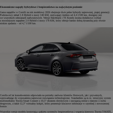
Ekonomiczne napędy hybrydowe i bezpieczeństwo na najwyższym poziomie
Gama napędów w Corolli na rok modelowy 2026 obejmuje dwie pełne hybrydy najnowszej, piątej generacji.
Podstawowy układ 1.8 Hybrid o mocy 140 KM, zużywający średnio od 4,4 l/100 km, dostępny jest
we wszystkich odmianach nadwoziowych. Wersje Hatchback i TS Kombi można dodatkowo wybrać
z mocniejszym napędem 2.0 Hybrid o mocy 178 KM, który oferuje bardzo dobrą dynamikę przy równie
niskim spalaniu – od 4,7 l/100 km.
Corolla od lat konsekwentnie odpowiada na potrzeby zarówno klientów flotowych, jak i prywatnych,
wprowadzając do wyposażenia najnowsze rozwiązania technologiczne. Standardem są m.in. intuicyjny system
multimedialny Toyota Smart Connect z 10,5" ekranem dotykowym i nawigacją online z danymi o ruchu
drogowym, a także 12,3" wirtualny kokpit, który prezentuje kluczowe informacje w czytelnej i nowoczesnej
formie.
Wszystkie wersje modelu korzystają z pakietu systemów bezpieczeństwa i wsparcia kierowcy Toyota T-MATE,