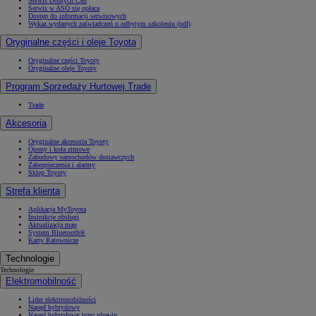
Serwis Dobrych Cen
Serwis w ASO się opłaca
Dostęp do informacji serwisowych
Wykaz wydanych zaświadczeń o odbytym szkoleniu (pdf)
Oryginalne części i oleje Toyota
Oryginalne części Toyoty
Oryginalne oleje Toyoty
Program Sprzedaży Hurtowej Trade
Trade
Akcesoria
Oryginalne akcesoria Toyoty
Opony i koła zimowe
Zabudowy samochodów dostawczych
Zabezpieczenia i alarmy
Sklep Toyoty
Strefa klienta
Aplikacja MyToyota
Instrukcje obsługi
Aktualizacja map
System Bluetooth®
Karty Ratownicze
Technologie
Technologie
Elektromobilność
Lider elektromobilności
Napęd hybrydowy
Napęd hybrydowy typu plug-in