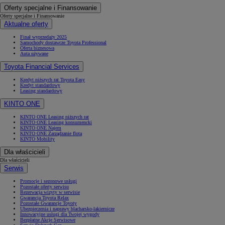
Oferty specjalne i Finansowanie
Oferty specjalne i Finansowanie
Aktualne oferty
Finał wyprzedaży 2025
Samochody dostawcze Toyota Professional
Oferta biznesowa
Auta używane
Toyota Financial Services
Kredyt niższych rat Toyota Easy
Kredyt standardowy
Leasing standardowy
KINTO ONE
KINTO ONE Leasing niższych rat
KINTO ONE Leasing konsumencki
KINTO ONE Najem
KINTO ONE Zarządzanie flotą
KINTO Mobility
Dla właścicieli
Dla właścicieli
Serwis
Promocje i sezonowe usługi
Pozostałe oferty serwisu
Rezerwacja wizyty w serwisie
Gwarancja Toyota Relax
Pozostałe Gwarancje Toyoty
Ubezpieczenia i naprawy blacharsko-lakiernicze
Innowacyjne usługi dla Twojej wygody
Bezpłatne Akcje Serwisowe