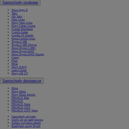
Samochody osobowe
Nowe Aygo X
Yaris
GR Yaris
Yaris Cross
Nowy Yaris Cross
Nowy Urban Cruiser
Corolla Hatchback
Corolla Sedan
Corolla TS Kombi
Nowa Corolla Cross
Toyota C-HR
Toyota C-HR Plug-in
Nowa Toyota C-HR+
Nowa Toyota bZ4X
Nowa Toyota bZ4X Touring
Camry
Prius
Mirai
Nowy RAV4
Land Cruiser
Nowy GR GT
Samochody dostawcze
Hilux
Nowy Hilux
Nowy Hilux Electric
PROACE Max
PROACE
PROACE Verso
PROACE CITY
PROACE CITY Verso
Samochody używane
Umów się na jazdę testową
Zobacz wszystkie cenniki
Konfiguruj swoją Toyotę