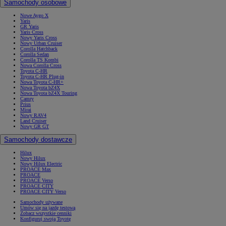
Samochody osobowe
Nowe Aygo X
Yaris
GR Yaris
Yaris Cross
Nowy Yaris Cross
Nowy Urban Cruiser
Corolla Hatchback
Corolla Sedan
Corolla TS Kombi
Nowa Corolla Cross
Toyota C-HR
Toyota C-HR Plug-in
Nowa Toyota C-HR+
Nowa Toyota bZ4X
Nowa Toyota bZ4X Touring
Camry
Prius
Mirai
Nowy RAV4
Land Cruiser
Nowy GR GT
Samochody dostawcze
Hilux
Nowy Hilux
Nowy Hilux Electric
PROACE Max
PROACE
PROACE Verso
PROACE CITY
PROACE CITY Verso
Samochody używane
Umów się na jazdę testową
Zobacz wszystkie cenniki
Konfiguruj swoją Toyotę