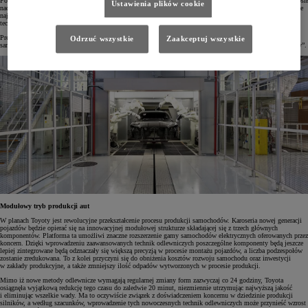
Podczas warsztatów monozukuri, czyli "sztuki tworzenia rzeczy" dyrektor ds. produkcji Kazuaki Shingo ogłosił
Ustawienia plików cookie
nadchodzącą rewolucję: „Chcę zmienić to, jak w przyszłości będą powstawać samochody, wykorzystując nasze
najwyższe kompetencje. W pracy nad autami będziemy łączyć talenty naszych pracowników, nowoczesne
technologie oraz techniki cyfrowe”.
Prezes BEV Factory Takero Kato potwierdził te słowa: „W BEV Factory chcemy zmienić przyszłość
Odrzuć wszystkie
Zaakceptuj wszystkie
samochodów elektrycznych poprzez nową generację aut, nowe procesy produkcyjne i sam sposób naszej pracy”.
Modułowy tryb produkcji aut
W planach Toyoty jest rewolucyjne przekształcenie procesu produkcji samochodów. Karoseria nowej generacji
pojazdów będzie opierać się na innowacyjnej modułowej strukturze składającej się z trzech głównych
komponentów. Platforma ta umożliwi znaczne rozszerzenie gamy samochodów elektrycznych oferowanych przez
koncern. Dzięki wprowadzeniu zaawansowanych technik odlewniczych poszczególne komponenty będą jeszcze
lepiej zintegrowane będą odznaczały się większą precyzją w procesie montażu pojazdów, a liczba podzespołów
zostanie zredukowana. To z kolei przyczyni się do obniżenia kosztów rozwoju samochodu oraz inwestycji
w zakłady produkcyjne, a także zmniejszy ilość odpadów wytworzonych w procesie produkcji.
Mimo iż nowe metody odlewnicze wymagają regularnej zmiany form zazwyczaj co 24 godziny, Toyota
osiągnęła wyjątkową redukcję tego czasu do zaledwie 20 minut, niezmiennie utrzymując najwyższą jakość
i eliminując wszelkie wady. Ma to oczywiście związek z doświadczeniem koncernu w dziedzinie produkcji
silników, a według szacunków, wprowadzenie tych nowoczesnych technik odlewniczych może przynieść wzrost