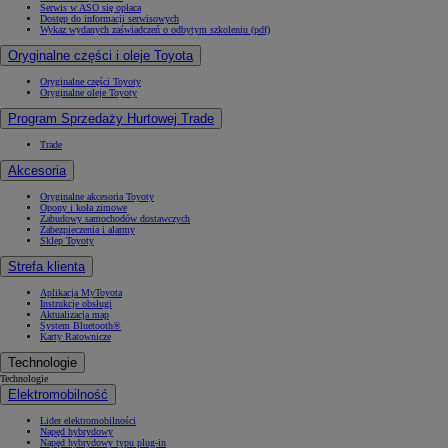
Serwis w ASO się opłaca
Dostęp do informacji serwisowych
Wykaz wydanych zaświadczeń o odbytym szkoleniu (pdf)
Oryginalne części i oleje Toyota
Oryginalne części Toyoty
Oryginalne oleje Toyoty
Program Sprzedaży Hurtowej Trade
Trade
Akcesoria
Oryginalne akcesoria Toyoty
Opony i koła zimowe
Zabudowy samochodów dostawczych
Zabezpieczenia i alarmy
Sklep Toyoty
Strefa klienta
Aplikacja MyToyota
Instrukcje obsługi
Aktualizacja map
System Bluetooth®
Karty Ratownicze
Technologie
Technologie
Elektromobilność
Lider elektromobilności
Napęd hybrydowy
Napęd hybrydowy typu plug-in