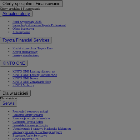
Oferty specjalne i Finansowanie
Oferty specjalne i Finansowanie
Aktualne oferty
Finał wyprzedaży 2025
Samochody dostawcze Toyota Professional
Oferta biznesowa
Auta używane
Toyota Financial Services
Kredyt niższych rat Toyota Easy
Kredyt standardowy
Leasing standardowy
KINTO ONE
KINTO ONE Leasing niższych rat
KINTO ONE Leasing konsumencki
KINTO ONE Najem
KINTO ONE Zarządzanie flotą
KINTO Mobility
Dla właścicieli
Dla właścicieli
Serwis
Promocje i sezonowe usługi
Pozostałe oferty serwisu
Rezerwacja wizyty w serwisie
Gwarancja Toyota Relax
Pozostałe Gwarancje Toyoty
Ubezpieczenia i naprawy blacharsko-lakiernicze
Innowacyjne usługi dla Twojej wygody
Bezpłatne Akcje Serwisowe
Serwis Dobrych Cen