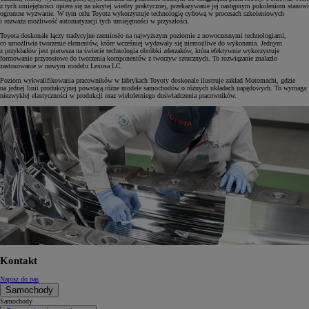
z tych umiejętności opiera się na ukrytej wiedzy praktycznej, przekazywanie jej następnym pokoleniom stanowi
ogromne wyzwanie. W tym celu Toyota wykorzystuje technologię cyfrową w procesach szkoleniowych
i rozważa możliwość automatyzacji tych umiejętności w przyszłości.
Toyota doskonale łączy tradycyjne rzemiosło na najwyższym poziomie z nowoczesnymi technologiami,
co umożliwia tworzenie elementów, które wcześniej wydawały się niemożliwe do wykonania. Jednym
z przykładów jest pierwsza na świecie technologia obróbki zderzaków, która efektywnie wykorzystuje
formowanie przyrostowe do tworzenia komponentów z tworzyw sztucznych. To rozwiązanie znalazło
zastosowanie w nowym modelu Lexusa LC.
Poziom wykwalifikowania pracowników w fabrykach Toyoty doskonale ilustruje zakład Motomachi, gdzie
na jednej linii produkcyjnej powstają różne modele samochodów o różnych układach napędowych. To wymaga
niezwykłej elastyczności w produkcji oraz wieloletniego doświadczenia pracowników.
Kontakt
Napisz do nas
Samochody
Samochody