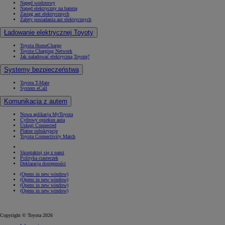
Napęd wodorowy
Napęd elektryczny na baterię
Zasięg aut elektrycznych
Zalety posiadania aut elektrycznych
Ładowanie elektrycznej Toyoty
Toyota HomeCharge
Toyota Charging Network
Jak naładować elektryczną Toyotę?
Systemy bezpieczeństwa
Toyota T-Mate
System eCall
Komunikacja z autem
Nowa aplikacja MyToyota
Cyfrowy opiekun auta
Usługi Connected
Płatne subskrypcje
Toyota Connectivity Match
Skontaktuj się z nami
Polityka ciasteczek
Deklaracja dostępności
(Opens in new window)
(Opens in new window)
(Opens in new window)
(Opens in new window)
Copyright © Toyota 2026