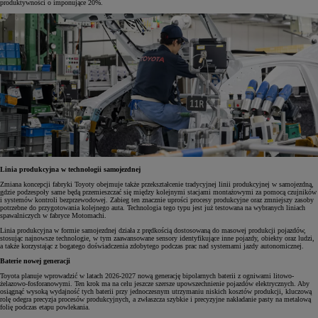
produktywności o imponujące 20%.
Linia produkcyjna w technologii samojezdnej
Zmiana koncepcji fabryki Toyoty obejmuje także przekształcenie tradycyjnej linii produkcyjnej w samojezdną,
gdzie podzespoły same będą przemieszczać się między kolejnymi stacjami montażowymi za pomocą czujników
i systemów kontroli bezprzewodowej. Zabieg ten znacznie uprości procesy produkcyjne oraz zmniejszy zasoby
potrzebne do przygotowania kolejnego auta. Technologia tego typu jest już testowana na wybranych liniach
spawalniczych w fabryce Motomachi.
Linia produkcyjna w formie samojezdnej działa z prędkością dostosowaną do masowej produkcji pojazdów,
stosując najnowsze technologie, w tym zaawansowane sensory identyfikujące inne pojazdy, obiekty oraz ludzi,
a także korzystając z bogatego doświadczenia zdobytego podczas prac nad systemami jazdy autonomicznej.
Baterie nowej generacji
Toyota planuje wprowadzić w latach 2026-2027 nową generację bipolarnych baterii z ogniwami litowo-
żelazowo-fosforanowymi. Ten krok ma na celu jeszcze szersze upowszechnienie pojazdów elektrycznych. Aby
osiągnąć wysoką wydajność tych baterii przy jednoczesnym utrzymaniu niskich kosztów produkcji, kluczową
rolę odegra precyzja procesów produkcyjnych, a zwłaszcza szybkie i precyzyjne nakładanie pasty na metalową
folię podczas etapu powlekania.