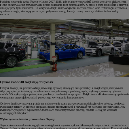
Podobne wyzwanie czeka Toyotę w latach 2027-2028, gdy planuje wprowadzić baterie ze stałym elektrolitem.
Firma opracowała już zaawansowany proces układania tych akumulatorów w stosy z dużą prędkością i precyzją,
unikając przy tym uszkodzeń. To wszystko dzięki innowacyjnemu mechanizmowi oraz technologii sterowania
synchronicznego, skutkującym ścisłym połączenie anody, katody i stałej warstwy elektrolitu bez żadnych
szczelin.
Cyfrowe modele 3D zwiększają efektywność
Fabryki Toyoty już przeprowadzają rewolucję cyfrową skracającą czas produkcji i zwiększającą efektywność.
Aby przyspieszyć instalację i uruchomienie nowych maszyn produkcyjnych, wykorzystywane są cyfrowe
modele 3D wykrywające potencjalne problemy i trudności ze sprzętem. Dzięki temu eliminowane są opóźnienia
wymagające przeprojektowania i ponownego wytwarzania komponentów.
Cyfrowe duplikaty pozwalają także na zredukowanie czasu przygotowań produkcyjnych o połowę, ponieważ
ewentualne defekty w procesie produkcji można zidentyfikować i rozwiązać już na etapie projektowania. Aby
zwiększyć wydajność i wprowadzić dodatkowe zautomatyzowane procesy, modele 3D są już wdrażane
w istniejących fabrykach.
Wykorzystanie talentu pracowników Toyoty
Toyota nieustannie docenia wyjątkowe umiejętności wysoko wykwalifikowanych inżynierów i rzemieślników
Takumi, którzy wykonują precyzyjne zadania na poziomie trudnym do osiągnięcia przez roboty. Ponieważ wiele