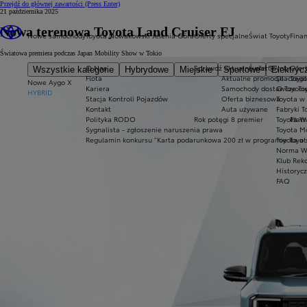
Przejdź do głównej zawartości
(Press Enter)
21 października 2025
Nowa terenowa Toyota Land Cruiser FJ
Nowe samochody
Toyota Nowakowski Jelenia Góra
Oferty specjalne
Świat Toyoty
Fina
Światowa premiera podczas Japan Mobility Show w Tokio
O Nas
Sprawdź aktualne oferty
Świat Toyoty
Ofert
Wszystkie kategorie
Hybrydowe
Miejskie
Sportowe
Elektryc
Flota
Aktualne promocje
Dlaczego
Toyot
Nowe Aygo X
Kariera
Samochody dostawcze Toy
O Toyoci
HYBRID
Stacja Kontroli Pojazdów
Oferta biznesowa
Toyota w
Kontakt
Auta używane
Fabryki T
Polityka RODO
Rok potęgi 8 premier
Toyota W
Płatn
Sygnalista - zgłoszenie naruszenia prawa
Toyota Mo
Regulamin konkursu "Karta podarunkowa 200 zł w programie Toyo
Toyota a
Norma W
Klub Rek
Historyc
FAQ