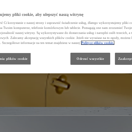
jemy pliki cookie, aby ulepszyć naszą witrynę
ć Ci korzystanie z naszej strony i usprawnić świadczenie usług, dlatego wykorzystujemy pliki co
na Twoim komputerze, telefonie komórkowym lub tablecie. Pomagają one nam zrozumieć Twoje 
cjonalność naszej witryny. Są wykorzystywane do dostarczania usług i narzędzi osób trzecich, a 
wych. Zalecamy akceptację wszystkich plików cookie. Jeżeli nie wyrażasz na to zgody, możesz 
a. Szczegółowe informacje na ten temat znajdziesz w naszej
Polityce plików cookie.
nia plików cookie
Odrzuć wszystkie
Zaakcept