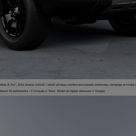
dom & Joy”, które oznacza wolność i radość płynącą z użytkowania pojazdu terenowego, słynącego ze swojej nie
dniach 30 października – 9 listopada w Tokio. Model nie będzie oferowany w Europie.