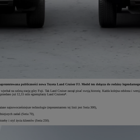
zaprezentowana publiczności nowa Toyota Land Cruiser FJ. Model ten dołącza do rodziny legendarneg
wjechał na szóstą stację góry Fuji. Tak Land Cruiser zaczął pisać swoją historię. Każda kolejna odsłona i wer
 sprzedano już 12,15 mln egzemplarzy Land Cruisera*.
ne najnowocześniejsze technologie (reprezentantem tej linii jest Seria 300),
niejszych zadań (Seria 70),
zeby i styl życia klientów (Seria 250).