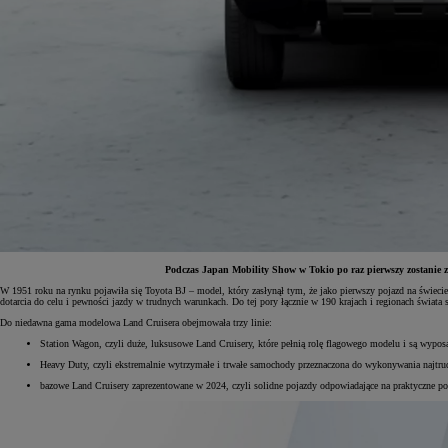
Podczas Japan Mobility Show w Tokio po raz pierwszy zostanie 
W 1951 roku na rynku pojawiła się Toyota BJ – model, który zasłynął tym, że jako pierwszy pojazd na świecie 
dotarcia do celu i pewności jazdy w trudnych warunkach. Do tej pory łącznie w 190 krajach i regionach świata
Od
81 900 zł
Do niedawna gama modelowa Land Cruisera obejmowała trzy linie:
Yaris Cross
Station Wagon, czyli duże, luksusowe Land Cruisery, które pełnią rolę flagowego modelu i są wyposaża
HYBRID
Heavy Duty, czyli ekstremalnie wytrzymałe i trwałe samochody przeznaczona do wykonywania najtrud
bazowe Land Cruisery zaprezentowane w 2024, czyli solidne pojazdy odpowiadające na praktyczne potr