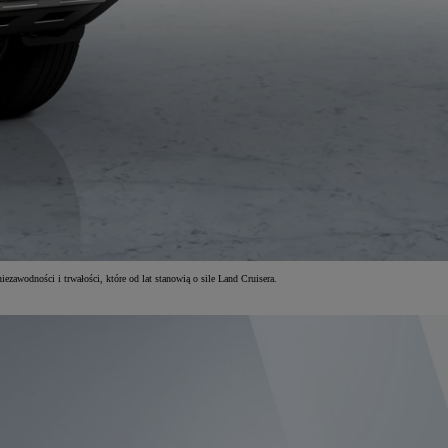
zawodności i trwałości, które od lat stanowią o sile Land Cruisera.