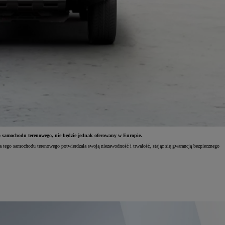
o samochodu terenowego, nie będzie jednak oferowany w Europie.
sja tego samochodu terenowego potwierdzała swoją niezawodność i trwałość, stając się gwarancją bezpiecznego