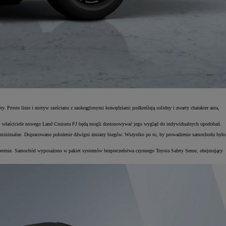
ty. Proste linie i motyw sześcianu z zaokrąglonymi krawędziami podkreślają solidny i zwarty charakter auta,
i – właściciele nowego Land Cruisera FJ będą mogli dostosowywać jego wygląd do indywidualnych upodobań.
yły minimalne. Dopracowano położenie dźwigni zmiany biegów. Wszystko po to, by prowadzenie samochodu było
 w terenie. Samochód wyposażono w pakiet systemów bezpieczeństwa czynnego Toyota Safety Sense, obejmujący