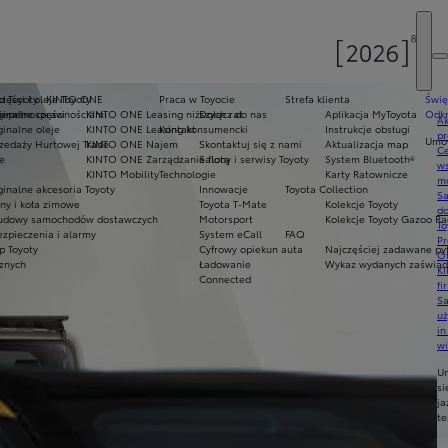
d Toyoty
zęści i oleje Toyoty
KINTO ONE
Praca w Toyocie
Strefa klienta
Świę
niepełnosprawnościami
inalne części
KINTO ONE Leasing niższych rat
Dołącz do nas
Aplikacja MyToyota
Odkr
Ak
inalne oleje
KINTO ONE Leasing konsumencki
Kontakt
Instrukcje obsługi
pr
Umów
zedaży Hurtowej Trade
KINTO ONE Najem
Skontaktuj się z nami
Aktualizacja map
Ce
e
KINTO ONE Zarządzanie flotą
Salony i serwisy Toyoty
System Bluetooth®
ws
KINTO Mobility
Technologie
Karty Ratownicze
mo
inalne akcesoria Toyoty
Innowacje
Toyota Collection
S
ny i koła zimowe
Toyota T-Mate
Kolekcje Toyoty
do
udowy samochodów dostawczych
Motorsport
Kolekcje Toyoty Gazoo Ra
To
zpieczenia i alarmy
System eCall
FAQ
Pr
p Toyoty
Cyfrowy opiekun auta
Najczęściej zadawane py
Of
cznych
Ładowanie
Wykaz wydanych zaświadc
KI
Connected
fi
S
u
in
w
U
si
ja
te