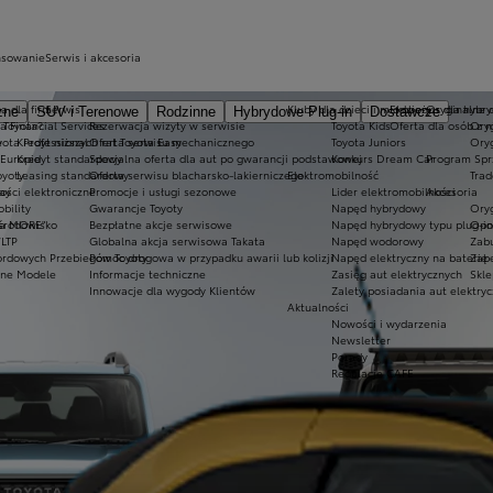
nsowanie
Serwis i akcesoria
a dla firm
Serwis
Kluby dla dzieci i młodzieży
Ekobonus dla hybry
Oryginalne c
zne
SUV i Terenowe
Rodzinne
Hybrydowe Plug-in
Dostawcze
 Toyota?
a Financial Services
Rezerwacja wizyty w serwisie
Toyota Kids
Oferta dla osób z 
Oryg
ota Professional
e
Kredyt niższych rat Toyota Easy
Oferta serwisu mechanicznego
Toyota Juniors
Oryg
 Europie
Kredyt standardowy
Specjalna oferta dla aut po gwarancji podstawowej
Konkurs Dream Car
Program Spr
oyoty
Leasing standardowy
Oferta serwisu blacharsko-lakierniczego
Elektromobilność
Trad
ay
ości elektroniczne
Promocje i usługi sezonowe
Lider elektromobilności
Akcesoria
bility
Gwarancje Toyoty
Napęd hybrydowy
Oryg
ta MORE"
 środowisko
Bezpłatne akcje serwisowe
Napęd hybrydowy typu plug-in
Opo
LTP
Globalna akcja serwisowa Takata
Napęd wodorowy
Zab
ordowych Przebiegów Toyoty
Pomoc drogowa w przypadku awarii lub kolizji
Napęd elektryczny na baterię
Zabe
zne Modele
Informacje techniczne
Zasięg aut elektrycznych
Skle
Innowacje dla wygody Klientów
Zalety posiadania aut elektry
Aktualności
Nowości i wydarzenia
Newsletter
Porady
Regulacje CAFE