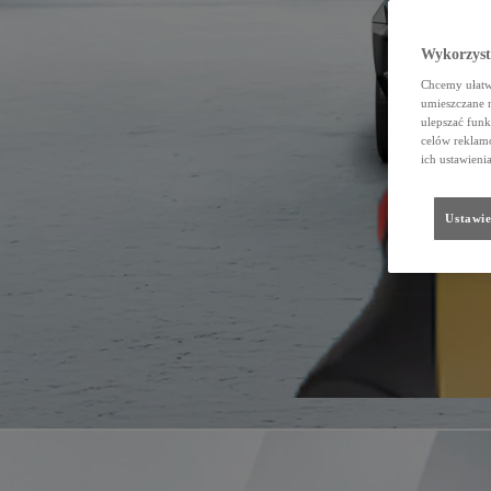
Wykorzystu
Chcemy ułatwi
umieszczane 
ulepszać funk
celów reklamo
ich ustawieni
Ustawie