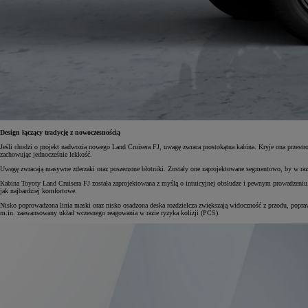
Od
105 300 zł
Corolla Hatchback
HYBRID
Design łączący tradycję z nowoczesnością
Jeśli chodzi o projekt nadwozia nowego Land Cruisera FJ, uwagę zwraca prostokątna kabina. Kryje ona przestron
zachowując jednocześnie lekkość.
Uwagę zwracają masywne zderzaki oraz poszerzone błotniki. Zostały one zaprojektowane segmentowo, by w ra
Kabina Toyoty Land Cruisera FJ została zaprojektowana z myślą o intuicyjnej obsłudze i pewnym prowadzeniu
jak najbardziej komfortowe.
Nisko poprowadzona linia maski oraz nisko osadzona deska rozdzielcza zwiększają widoczność z przodu, popr
m.in. zaawansowany układ wczesnego reagowania w razie ryzyka kolizji (PCS).