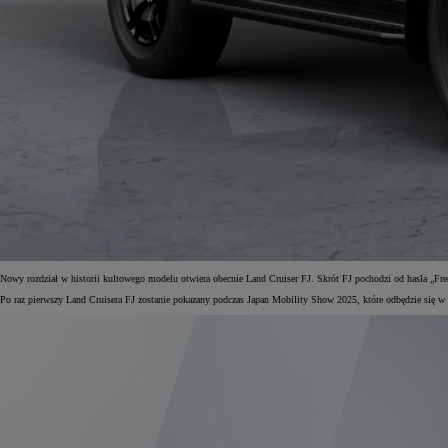
Nowy rozdział w historii kultowego modelu otwiera obecnie Land Cruiser FJ. Skrót FJ pochodzi od hasła „Free
Po raz pierwszy Land Cruisera FJ zostanie pokazany podczas Japan Mobility Show 2025, które odbędzie się w 