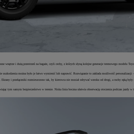
ne wnętrze i dużą przestrzeń na bagaże, czyli cechy, z których słyną kolejne generacje terenowego modelu Toyo
zie uszkodzenia można było je łatwo wymienić lub naprawić. Rozwiązanie to zakłada możliwość personalizacj
. Ekrany i przełączniki rozmieszczono tak, by kierowca nie musiał odrywać wzroku od drogi, a ruchy ręką b
awiając tym samym bezpieczeństwo w terenie. Niska linia boczna ułatwia obserwację otoczenia podczas jazdy