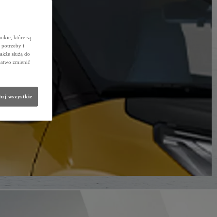
okie, które są
potrzeby i
także służą do
łatwo zmienić
uj wszystkie