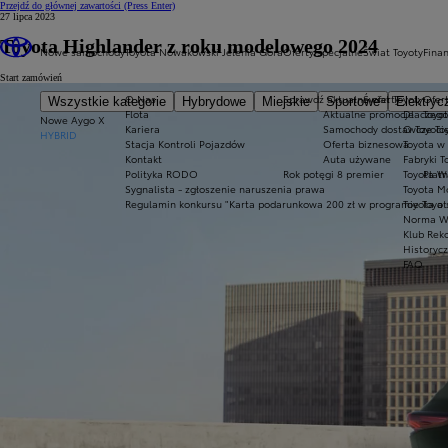
Przejdź do głównej zawartości
(Press Enter)
27 lipca 2023
Toyota Highlander z roku modelowego 2024
Nowe samochody
Toyota Nowakowski Jelenia Góra
Oferty specjalne
Świat Toyoty
Fina
Start zamówień
O Nas
Sprawdź aktualne oferty
Świat Toyoty
Ofert
Wszystkie kategorie
Hybrydowe
Miejskie
Sportowe
Elektryc
Flota
Aktualne promocje
Dlaczego
Toyot
Nowe Aygo X
Kariera
Samochody dostawcze Toy
O Toyoci
HYBRID
Stacja Kontroli Pojazdów
Oferta biznesowa
Toyota w
Kontakt
Auta używane
Fabryki T
Polityka RODO
Rok potęgi 8 premier
Toyota W
Płatn
Sygnalista - zgłoszenie naruszenia prawa
Toyota Mo
Regulamin konkursu "Karta podarunkowa 200 zł w programie Toyo
Toyota a
Norma W
Klub Rek
Historyc
FAQ