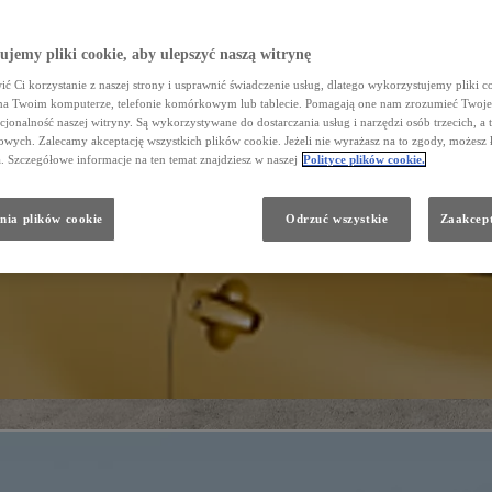
jemy pliki cookie, aby ulepszyć naszą witrynę
ć Ci korzystanie z naszej strony i usprawnić świadczenie usług, dlatego wykorzystujemy pliki co
na Twoim komputerze, telefonie komórkowym lub tablecie. Pomagają one nam zrozumieć Twoje 
cjonalność naszej witryny. Są wykorzystywane do dostarczania usług i narzędzi osób trzecich, a 
wych. Zalecamy akceptację wszystkich plików cookie. Jeżeli nie wyrażasz na to zgody, możesz 
a. Szczegółowe informacje na ten temat znajdziesz w naszej
Polityce plików cookie.
nia plików cookie
Odrzuć wszystkie
Zaakcept