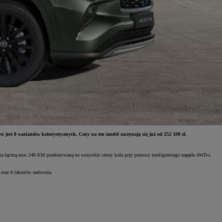
 jest 8 wariantów kolorystycznych. Ceny na ten model zaczynają się już od 252 100 zł.
ma łączną moc 248 KM przekazywaną na wszystkie cztery koła przy pomocy inteligentnego napędu AWD-i.
 oraz 8 lakierów nadwozia.