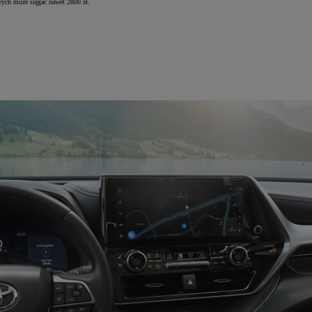
ych może sięgać nawet 2800 zł.