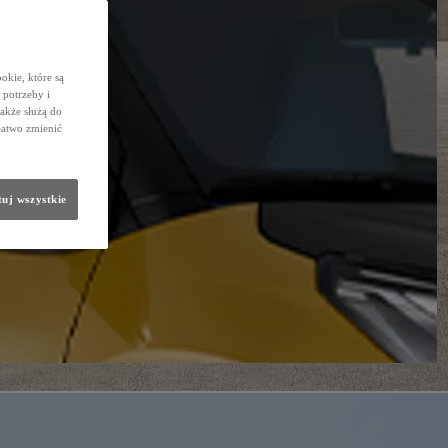
okie, które są
potrzeby i
także służą do
łatwo zmienić
uj wszystkie