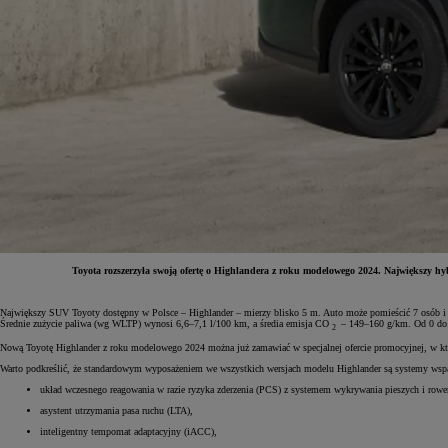
Toyota rozszerzyła swoją ofertę o Highlandera z roku modelowego 2024. Największy hyb
Od
81 900 zł
Największy SUV Toyoty dostępny w Polsce – Highlander – mierzy blisko 5 m. Auto może pomieścić 7 osób i 
Średnie zużycie paliwa (wg WLTP) wynosi 6,6–7,1 l/100 km, a średia emisja CO
– 149–160 g/km. Od 0 do 
2
Yaris Cross
Nową Toyotę Highlander z roku modelowego 2024 można już zamawiać w specjalnej ofercie promocyjnej, w której
HYBRID
Warto podkreślić, że standardowym wyposażeniem we wszystkich wersjach modelu Highlander są systemy wspar
układ wczesnego reagowania w razie ryzyka zderzenia (PCS) z systemem wykrywania pieszych i rowe
asystent utrzymania pasa ruchu (LTA),
inteligentny tempomat adaptacyjny (iACC),