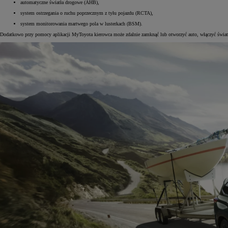
automatyczne światła drogowe (AHB),
system ostrzegania o ruchu poprzecznym z tyłu pojazdu (RCTA),
system monitorowania martwego pola w lusterkach (BSM).
Dodatkowo przy pomocy aplikacji MyToyota kierowca może zdalnie zamknąć lub otworzyć auto, włączyć światła 