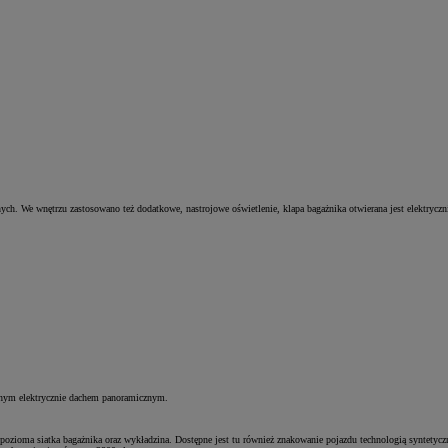
znych. We wnętrzu zastosowano też dodatkowe, nastrojowe oświetlenie, klapa bagażnika otwierana jest elektryc
anym elektrycznie dachem panoramicznym.
pozioma siatka bagażnika oraz wykładzina. Dostępne jest tu również znakowanie pojazdu technologią syntety