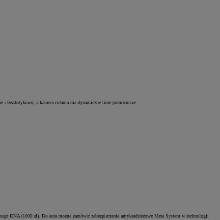
znie i bezdotykowo, a kamera cofania ma dynamiczne linie pomocnicze.
cznego DNA (1000 zł). Do auta można zamówić zabezpieczenie antykradzieżowe Meta System w technologii