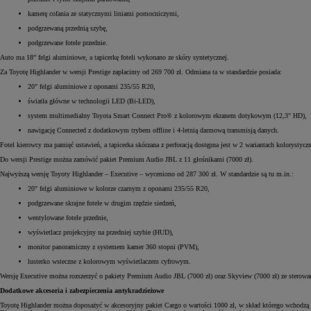
kamerę cofania ze statycznymi liniami pomocniczymi,
podgrzewaną przednią szybę,
podgrzewane fotele przednie.
Auto ma 18” felgi aluminiowe, a tapicerkę foteli wykonano ze skóry syntetycznej.
Za Toyotę Highlander w wersji Prestige zapłacimy od 269 700 zł. Odmiana ta w standardzie posiada:
20" felgi aluminiowe z oponami 235/55 R20,
światła główne w technologii LED (Bi-LED),
system multimedialny Toyota Smart Connect Pro® z kolorowym ekranem dotykowym (12,3" HD),
nawigację Connected z dodatkowym trybem offline i 4-letnią darmową transmisją danych.
Fotel kierowcy ma pamięć ustawień, a tapicerka skórzana z perforacją dostępna jest w 2 wariantach kolorystyc
Do wersji Prestige można zamówić pakiet Premium Audio JBL z 11 głośnikami (7000 zł).
Najwyższą wersję Toyoty Highlander – Executive – wyceniono od 287 300 zł. W standardzie są tu m.in.:
20" felgi aluminiowe w kolorze czarnym z oponami 235/55 R20,
podgrzewane skrajne fotele w drugim rzędzie siedzeń,
wentylowane fotele przednie,
wyświetlacz projekcyjny na przedniej szybie (HUD),
monitor panoramiczny z systemem kamer 360 stopni (PVM),
lusterko wsteczne z kolorowym wyświetlaczem cyfrowym.
Wersję Executive można rozszerzyć o pakiety Premium Audio JBL (7000 zł) oraz Skyview (7000 zł) ze sterow
Dodatkowe akcesoria i zabezpieczenia antykradzieżowe
Toyotę Highlander można doposażyć w akcesoryjny pakiet Cargo o wartości 1000 zł, w skład którego wchodzą 