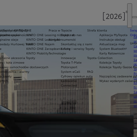
d Toyoty
zęści i oleje Toyoty
KINTO ONE
Praca w Toyocie
Strefa klienta
Świę
niepełnosprawnościami
inalne części
KINTO ONE Leasing niższych rat
Dołącz do nas
Aplikacja MyToyota
Odkr
Ak
inalne oleje
KINTO ONE Leasing konsumencki
Kontakt
Instrukcje obsługi
pr
Umów
zedaży Hurtowej Trade
KINTO ONE Najem
Skontaktuj się z nami
Aktualizacja map
Ce
e
KINTO ONE Zarządzanie flotą
Salony i serwisy Toyoty
System Bluetooth®
ws
KINTO Mobility
Technologie
Karty Ratownicze
mo
inalne akcesoria Toyoty
Innowacje
Toyota Collection
S
ny i koła zimowe
Toyota T-Mate
Kolekcje Toyoty
do
udowy samochodów dostawczych
Motorsport
Kolekcje Toyoty Gazoo Ra
To
zpieczenia i alarmy
System eCall
FAQ
Pr
p Toyoty
Cyfrowy opiekun auta
Najczęściej zadawane py
Of
cznych
Ładowanie
Wykaz wydanych zaświadc
KI
Connected
fi
S
u
in
w
U
si
ja
te