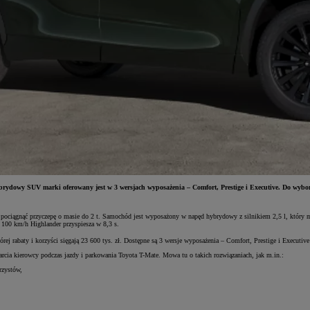
rydowy SUV marki oferowany jest w 3 wersjach wyposażenia – Comfort, Prestige i Executive. Do wyboru
pociągnąć przyczepę o masie do 2 t. Samochód jest wyposażony w napęd hybrydowy z silnikiem 2,5 l, który 
100 km/h Highlander przyspiesza w 8,3 s.
 rabaty i korzyści sięgają 23 600 tys. zł. Dostępne są 3 wersje wyposażenia – Comfort, Prestige i Executive
cia kierowcy podczas jazdy i parkowania Toyota T-Mate. Mowa tu o takich rozwiązaniach, jak m.in.:
rzystów,