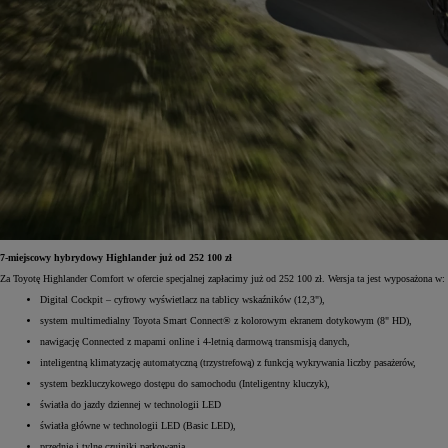
7-miejscowy hybrydowy Highlander już od 252 100 zł
Za Toyotę Highlander Comfort w ofercie specjalnej zapłacimy już od 252 100 zł. Wersja ta jest wyposażona w:
Digital Cockpit – cyfrowy wyświetlacz na tablicy wskaźników (12,3"),
system multimedialny Toyota Smart Connect® z kolorowym ekranem dotykowym (8" HD),
nawigację Connected z mapami online i 4-letnią darmową transmisją danych,
inteligentną klimatyzację automatyczną (trzystrefową) z funkcją wykrywania liczby pasażerów,
system bezkluczykowego dostępu do samochodu (Inteligentny kluczyk),
światła do jazdy dziennej w technologii LED
światła główne w technologii LED (Basic LED),
przednie i tylne czujniki parkowania,