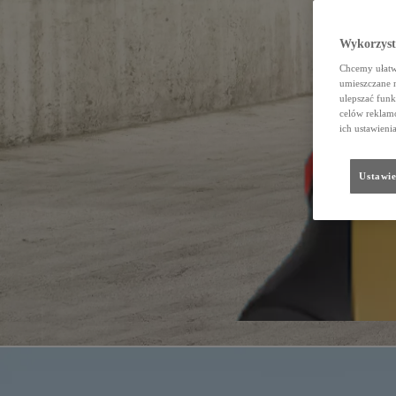
Wykorzystu
Chcemy ułatwi
umieszczane 
ulepszać funk
celów reklamo
ich ustawieni
Ustawie