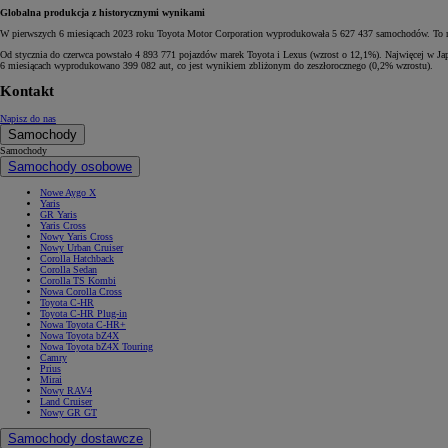
Globalna produkcja z historycznymi wynikami
W pierwszych 6 miesiącach 2023 roku Toyota Motor Corporation wyprodukowała 5 627 437 samochodów. To rek
Od stycznia do czerwca powstało 4 893 771 pojazdów marek Toyota i Lexus (wzrost o 12,1%). Najwięcej w Jap
6 miesiącach wyprodukowano 399 082 aut, co jest wynikiem zbliżonym do zeszłorocznego (0,2% wzrostu).
Kontakt
Napisz do nas
Samochody
Samochody
Samochody osobowe
Nowe Aygo X
Yaris
GR Yaris
Yaris Cross
Nowy Yaris Cross
Nowy Urban Cruiser
Corolla Hatchback
Corolla Sedan
Corolla TS Kombi
Nowa Corolla Cross
Toyota C-HR
Toyota C-HR Plug-in
Nowa Toyota C-HR+
Nowa Toyota bZ4X
Nowa Toyota bZ4X Touring
Camry
Prius
Mirai
Nowy RAV4
Land Cruiser
Nowy GR GT
Samochody dostawcze