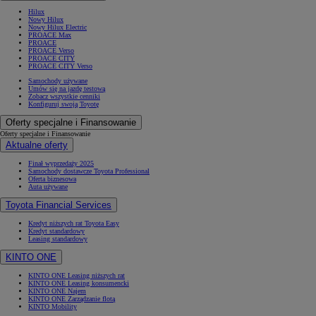
Hilux
Nowy Hilux
Nowy Hilux Electric
PROACE Max
PROACE
PROACE Verso
PROACE CITY
PROACE CITY Verso
Samochody używane
Umów się na jazdę testową
Zobacz wszystkie cenniki
Konfiguruj swoją Toyotę
Oferty specjalne i Finansowanie
Oferty specjalne i Finansowanie
Aktualne oferty
Finał wyprzedaży 2025
Samochody dostawcze Toyota Professional
Oferta biznesowa
Auta używane
Toyota Financial Services
Kredyt niższych rat Toyota Easy
Kredyt standardowy
Leasing standardowy
KINTO ONE
KINTO ONE Leasing niższych rat
KINTO ONE Leasing konsumencki
KINTO ONE Najem
KINTO ONE Zarządzanie flotą
KINTO Mobility