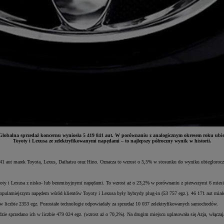
obalna sprzedaż koncernu wyniosła 5 419 841 aut. W porównaniu z analogicznym okresem roku ubiegł
Toyoty i Lexusa ze zelektryfikowanymi napędami – to najlepszy półroczny wynik w historii.
1 aut marek Toyota, Lexus, Daihatsu oraz Hino. Oznacza to wzrost o 5,5% w stosunku do wyniku ubiegłoroczne
ty i Lexusa z nisko- lub bezemisyjnymi napędami. To wzrost aż o 23,2% w porównaniu z pierwszymi 6 miesi
popularniejszym napędem wśród klientów Toyoty i Lexusa były hybrydy plug-in (53 757 egz.). 46 171 aut miał
 w liczbie 2353 egz. Pozostałe technologie odpowiadały za sprzedaż 10 037 zelektryfikowanych samochodów.
dzie sprzedano ich w liczbie 479 024 egz. (wzrost aż o 70,2%). Na drugim miejscu uplasowała się Azja, włącza