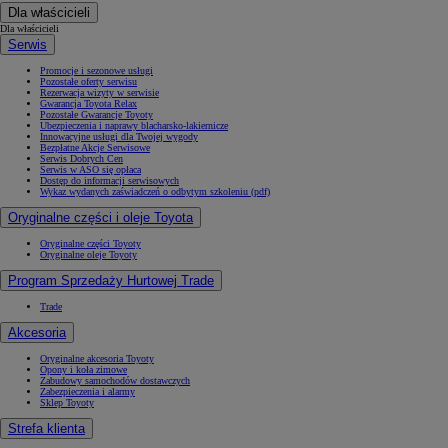
Dla właścicieli
Dla właścicieli
Serwis
Promocje i sezonowe usługi
Pozostałe oferty serwisu
Rezerwacja wizyty w serwisie
Gwarancja Toyota Relax
Pozostałe Gwarancje Toyoty
Ubezpieczenia i naprawy blacharsko-lakiernicze
Innowacyjne usługi dla Twojej wygody
Bezpłatne Akcje Serwisowe
Serwis Dobrych Cen
Serwis w ASO się opłaca
Dostęp do informacji serwisowych
Wykaz wydanych zaświadczeń o odbytym szkoleniu (pdf)
Oryginalne części i oleje Toyota
Oryginalne części Toyoty
Oryginalne oleje Toyoty
Program Sprzedaży Hurtowej Trade
Trade
Akcesoria
Oryginalne akcesoria Toyoty
Opony i koła zimowe
Zabudowy samochodów dostawczych
Zabezpieczenia i alarmy
Sklep Toyoty
Strefa klienta