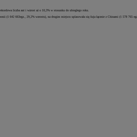
ordowa liczba aut i wzrost aż o 10,3% w stosunku do ubiegłego roku.
onii (1 642 663egz., 29,2% wzrostu), na drugim miejscu uplasowała się Azja łącznie z Chinami (1 578 765 e