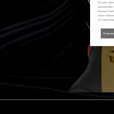
Chcemy ułatwi
umieszczane 
ulepszać funk
celów reklamo
ich ustawieni
Ustawie