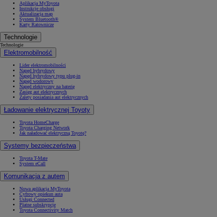
Aplikacja MyToyota
Instrukcje obsługi
Aktualizacja map
System Bluetooth®
Karty Ratownicze
Technologie
Od
105 300 zł
Technologie
Elektromobilność
Corolla Hatchback
HYBRID
Lider elektromobilności
Napęd hybrydowy
Napęd hybrydowy typu plug-in
Napęd wodorowy
Napęd elektryczny na baterię
Zasięg aut elektrycznych
Zalety posiadania aut elektrycznych
Ładowanie elektrycznej Toyoty
Toyota HomeCharge
Toyota Charging Network
Jak naładować elektryczną Toyotę?
Systemy bezpieczeństwa
Toyota T-Mate
System eCall
Komunikacja z autem
Nowa aplikacja MyToyota
Cyfrowy opiekun auta
Usługi Connected
Płatne subskrypcje
Toyota Connectivity Match