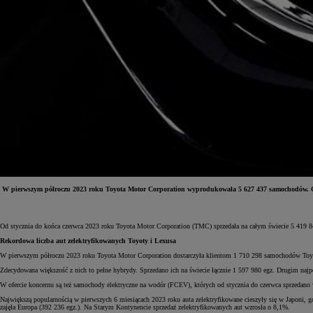
W pierwszym półroczu 2023 roku Toyota Motor Corporation wyprodukowała 5 627 437 samochodów. Gl
Od
81 900 zł
Od stycznia do końca czerwca 2023 roku Toyota Motor Corporation (TMC) sprzedała na całym świecie 5 419 84
Yaris Cross
Rekordowa liczba aut zelektryfikowanych Toyoty i Lexusa
HYBRID
W pierwszym półroczu 2023 roku Toyota Motor Corporation dostarczyła klientom 1 710 298 samochodów Toyo
Zdecydowana większość z nich to pełne hybrydy. Sprzedano ich na świecie łącznie 1 597 980 egz. Drugim naj
W ofercie koncernu są też samochody elektryczne na wodór (FCEV), których od stycznia do czerwca sprzedano
Największą popularnością w pierwszych 6 miesiącach 2023 roku auta zelektryfikowane cieszyły się w Japoni, g
zajęła Europa (392 236 egz.). Na Starym Kontynencie sprzedaż zelektryfikowanych aut wzrosła o 8,1%.