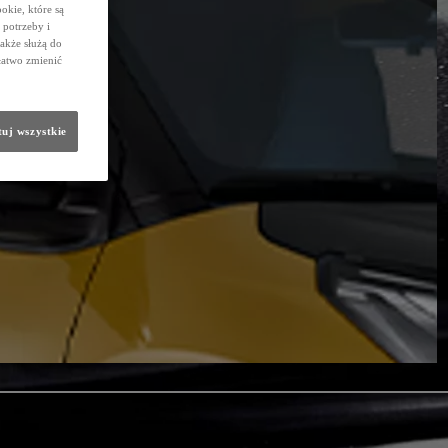
okie, które są
potrzeby i
także służą do
łatwo zmienić
uj wszystkie