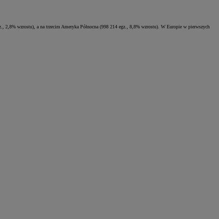
gz., 2,8% wzrostu), a na trzecim Ameryka Północna (998 214 egz., 8,8% wzrostu). W Europie w pierwszych