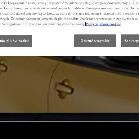
ć Ci korzystanie z naszej strony i usprawnić świadczenie usług, dlatego wykorzystujemy pliki co
na Twoim komputerze, telefonie komórkowym lub tablecie. Pomagają one nam zrozumieć Twoje 
cjonalność naszej witryny. Są wykorzystywane do dostarczania usług i narzędzi osób trzecich, a 
wych. Zalecamy akceptację wszystkich plików cookie. Jeżeli nie wyrażasz na to zgody, możesz 
a. Szczegółowe informacje na ten temat znajdziesz w naszej
Polityce plików cookie.
nia plików cookie
Odrzuć wszystkie
Zaakcept