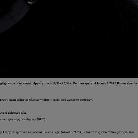
ego oznacza to wzrost odpowiednio o 10,3% i 5,5%. Koncern sprzedał łącznie 1 710 298 samochodów
go i drugie najlepsze półrocze w historii marki pod względem sprzedaży!
ącami ubiegłego roku.
o bateryjny napęd elektryczny (BEV).
jąc Chiny, ze sprzedażą na poziomie 393 938 egz. (wzrost o 21,2%), a trzecie miejsce ze zbliżonym wynikiem