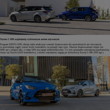
Toyota C-HR najchętniej wybieranym autem używanym
Program KINTO ONE oferuje także atrakcyjne warunki finansowania dla sprawdzonych aut używanych,
co potwierdzaj ciągły wzrost liczby kontraktów na pojazdy tego typu. Obecnie finansowaniem objęto już
3005 aut z drugiej ręki, z czego 64% ma napęd zelektryfikowany. I w tym przypadku największą popularnością
cieszy się Toyota (2620 kontraktów), a klienci najchętniej sięgają po hybrydową Toyotę C-HR (439 egz.).