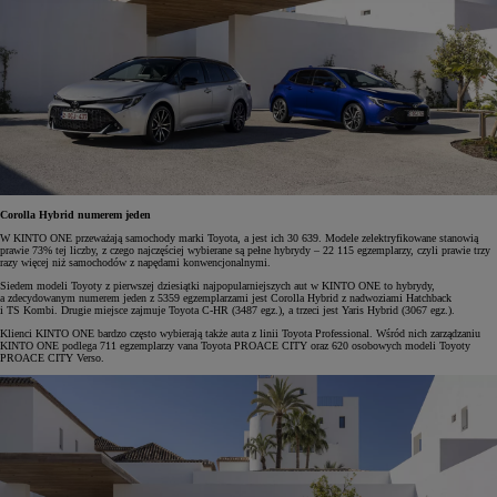
Corolla Hybrid numerem jeden
W KINTO ONE przeważają samochody marki Toyota, a jest ich 30 639. Modele zelektryfikowane stanowią
prawie 73% tej liczby, z czego najczęściej wybierane są pełne hybrydy – 22 115 egzemplarzy, czyli prawie trzy
razy więcej niż samochodów z napędami konwencjonalnymi.
Siedem modeli Toyoty z pierwszej dziesiątki najpopularniejszych aut w KINTO ONE to hybrydy,
a zdecydowanym numerem jeden z 5359 egzemplarzami jest Corolla Hybrid z nadwoziami Hatchback
i TS Kombi. Drugie miejsce zajmuje Toyota C-HR (3487 egz.), a trzeci jest Yaris Hybrid (3067 egz.).
Klienci KINTO ONE bardzo często wybierają także auta z linii Toyota Professional. Wśród nich zarządzaniu
KINTO ONE podlega 711 egzemplarzy vana Toyota PROACE CITY oraz 620 osobowych modeli Toyoty
PROACE CITY Verso.