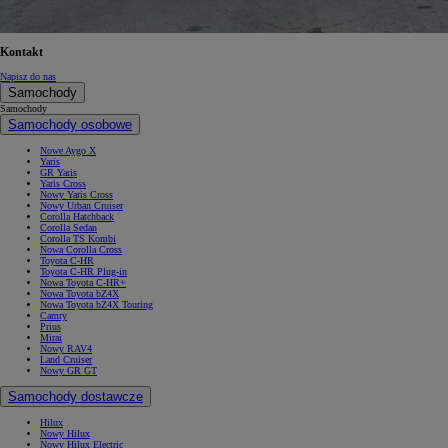
Kontakt
Napisz do nas
Samochody
Samochody
Samochody osobowe
Nowe Aygo X
Yaris
GR Yaris
Yaris Cross
Nowy Yaris Cross
Nowy Urban Cruiser
Corolla Hatchback
Corolla Sedan
Corolla TS Kombi
Nowa Corolla Cross
Toyota C-HR
Toyota C-HR Plug-in
Nowa Toyota C-HR+
Nowa Toyota bZ4X
Nowa Toyota bZ4X Touring
Camry
Prius
Mirai
Nowy RAV4
Land Cruiser
Nowy GR GT
Samochody dostawcze
Hilux
Nowy Hilux
Nowy Hilux Electric