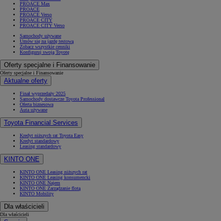
PROACE Max
PROACE
PROACE Verso
PROACE CITY
PROACE CITY Verso
Samochody używane
Umów się na jazdę testową
Zobacz wszystkie cenniki
Konfiguruj swoją Toyotę
Oferty specjalne i Finansowanie
Oferty specjalne i Finansowanie
Aktualne oferty
Finał wyprzedaży 2025
Samochody dostawcze Toyota Professional
Oferta biznesowa
Auta używane
Toyota Financial Services
Kredyt niższych rat Toyota Easy
Kredyt standardowy
Leasing standardowy
KINTO ONE
KINTO ONE Leasing niższych rat
KINTO ONE Leasing konsumencki
KINTO ONE Najem
KINTO ONE Zarządzanie flotą
KINTO Mobility
Dla właścicieli
Dla właścicieli