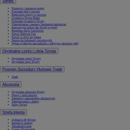
Serwis
Promocje i sezonowe usługi
Pozostałe oferty serwisu
Rezerwacja wizyty w serwisie
Gwarancja Toyota Relax
Pozostałe Gwarancje Toyoty
Ubezpieczenia i naprawy blacharsko-lakiernicze
Innowacyjne usługi dla Twojej wygody
Bezpłatne Akcje Serwisowe
Serwis Dobrych Cen
Serwis w ASO się opłaca
Dostęp do informacji serwisowych
Wykaz wydanych zaświadczeń o odbytym szkoleniu (pdf)
Oryginalne części i oleje Toyota
Oryginalne części Toyoty
Oryginalne oleje Toyoty
Program Sprzedaży Hurtowej Trade
Trade
Akcesoria
Oryginalne akcesoria Toyoty
Opony i koła zimowe
Zabudowy samochodów dostawczych
Zabezpieczenia i alarmy
Sklep Toyoty
Strefa klienta
Aplikacja MyToyota
Instrukcje obsługi
Aktualizacja map
System Bluetooth®