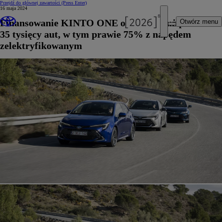
Przejdź do głównej zawartości
(Press Enter)
16 maja 2024
Finansowanie KINTO ONE obejmuje już ponad
Otwórz menu
35 tysięcy aut, w tym prawie 75% z napędem
zelektryfikowanym