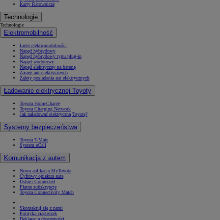
Karty Ratownicze
Technologie
Technologie
Elektromobilność
Lider elektromobilności
Napęd hybrydowy
Napęd hybrydowy typu plug-in
Napęd wodorowy
Napęd elektryczny na baterię
Zasięg aut elektrycznych
Zalety posiadania aut elektrycznych
Ładowanie elektrycznej Toyoty
Toyota HomeCharge
Toyota Charging Network
Jak naładować elektryczną Toyotę?
Systemy bezpieczeństwa
Toyota T-Mate
System eCall
Komunikacja z autem
Nowa aplikacja MyToyota
Cyfrowy opiekun auta
Usługi Connected
Płatne subskrypcje
Toyota Connectivity Match
Skontaktuj się z nami
Polityka ciasteczek
Deklaracja dostępności