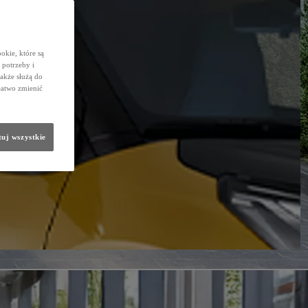
okie, które są
potrzeby i
także służą do
łatwo zmienić
uj wszystkie