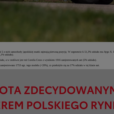
 5 z nich samochody japońskiej marki zajmują pierwszą pozycję. W segmencie A 51,3% udziału ma Aygo X. Do 
,1% udziału).
łu, a w czołówce jest też Corolla Cross z wynikiem 1916 zarejestrowanych aut (5% udziału).
ejestrowano 1753 egz. tego modelu (+20%), co przełożyło się na 17% udziału w tej klasie aut.