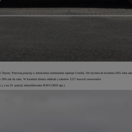
 Toyoty. Pierwszą pozycję w zestawieniu niezmiennie zajmuje Corolla. Od stycznia do kwietnia 2025 roku zar
o 18% rok do roku. W kwietniu klienci odebrali z salonów 1217 nowych crossoverów.
gz.), a na 10. pozycji sklasyfikowano RAV4 (3033 egz.).