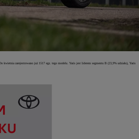
kwietnia zarejestrowano już 1517 egz. tego modelu. Yaris jest liderem segmentu B (23,9% udziału), Yaris