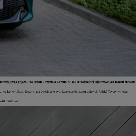
ularniejszego pojazdu na rynku utrzymała Corolla. w Top10 najczęściej rejestrowanych modeli znalazło
ki, co jest wynikiem lepszym niż dwóch kolejnych konkurentów razem wziętych. Udział Toyoty w rynku
afiło 5760 aut.