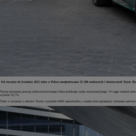
Od stycznia do kwietnia 2025 roku w Polsce zarejestrowano 35 286 osobowych i dostawczych Toyot. Był
Toyota utrzymuje pozycję niekwestionowanego lidera polskiego rynku motoryzacyjnego. W ciągu czterech pi
Od
81 900 zł
wyniósł 16,7%.
Tylko w kwietniu z salonów Toyoty wyjechało 8469 samochodów, a marka była najchętniej wybierana zarówno prz
Yaris Cross
HYBRID