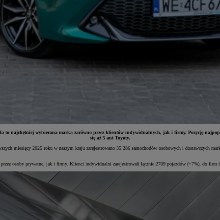
a to najchętniej wybierana marka zarówno przez klientów indywidualnych, jak i firmy. Pozycję najpop
się aż 5 aut Toyoty.
erwszych miesięcy 2025 roku w naszym kraju zarejestrowano 35 286 samochodów osobowych i dostawczych mar
ez osoby prywatne, jak i firmy. Klienci indywidualni zarejestrowali łącznie 2709 pojazdów (+7%), do firm tr