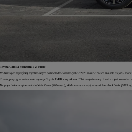
Toyota Corolla numerem 1 w Polsce
W dziesiątce najczęściej rejestrowanych samochodów osobowych w 2025 roku w Polsce znalazło się aż 5 modeli
Trzecią pozycję w zestawieniu zajmuje Toyota C-HR z wynikiem 5744 zarejestrowanych aut, co jest wzrostem 
Na piątej lokacie uplasował się Yaris Cross (4034 egz.), siódme miejsce zajął miejski hatchback Yaris (3819 e