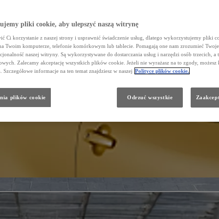
jemy pliki cookie, aby ulepszyć naszą witrynę
ć Ci korzystanie z naszej strony i usprawnić świadczenie usług, dlatego wykorzystujemy pliki co
na Twoim komputerze, telefonie komórkowym lub tablecie. Pomagają one nam zrozumieć Twoje 
cjonalność naszej witryny. Są wykorzystywane do dostarczania usług i narzędzi osób trzecich, a 
wych. Zalecamy akceptację wszystkich plików cookie. Jeżeli nie wyrażasz na to zgody, możesz 
a. Szczegółowe informacje na ten temat znajdziesz w naszej
Polityce plików cookie.
nia plików cookie
Odrzuć wszystkie
Zaakcept