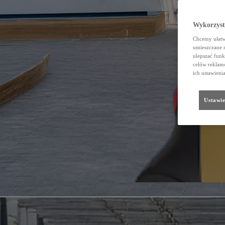
Wykorzystu
Chcemy ułatwi
umieszczane 
ulepszać funk
celów reklamo
ich ustawieni
Ustawie