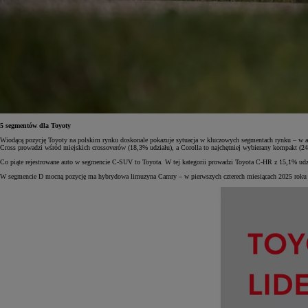
Od
105 300 zł
Corolla Hatchback
HYBRID
5 segmentów dla Toyoty
Wiodącą pozycję Toyoty na polskim rynku doskonale pokazuje sytuacja w kluczowych segmentach rynku – w aż
Cross prowadzi wśród miejskich crossoverów (18,3% udziału), a Corolla to najchętniej wybierany kompakt (24
Co piąte rejestrowane auto w segmencie C-SUV to Toyota. W tej kategorii prowadzi Toyota C-HR z 15,1% udzia
W segmencie D mocną pozycję ma hybrydowa limuzyna Camry – w pierwszych czterech miesiącach 2025 roku zar