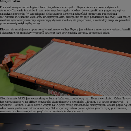
Mniejsze baterie
Prace nad nowymi technologiami baterii to jednak nie wszystko. Toyota nie ustaje także w dążeniach
do zmodyfikowania kształtów i rozmiarów zespołów ogniw, wiedząc, że te czynniki mają ogromny wpływ
na zasięg samochodu. W samochodach elektrycznych baterie są najczęściej montowane pod podłogą,
co wymusza zwiększenie wymiarów zewnętrznych auta, szczególnie zaś jego powierzchni czołowej. Taki zabieg
zwiększa opór aerodynamiczny, ograniczając dystans możliwy do przejechania, a swobodny przepływ powietrza
przez karoserię zwiększyłby zasięg.
Kluczem do zmniejszenia oporu aerodynamicznego według Toyoty jest właśnie zmniejszenie wysokości baterii.
Spłaszczenie ich zmniejszy wysokość auta oraz jego powierzchnię czołową, co poprawi osiągi.
Obecnie model bZ4X jest wyposażony w baterię, która wraz z obudową ma 150 mm wysokości. Celem Toyoty
jest wprowadzenie w najbliższej przyszłości akumulatorów o wysokości 120 mm, a w autach sportowych – o
wysokości 100 mm. Płaskie baterie wpłyną na większy zasięg samochodów elektrycznych, a także poprawią ich
właściwości jezdne oraz odczucia kierowcy. Takie wymiary baterii pozwolą także jeszcze lepiej je rozmieścić,
wzmocnić ich konstrukcję i osiągnąć niższe położenie środka ciężkości.