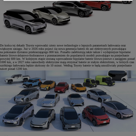
Do końca tej dekady Toyota wprowadzi cztery nowe technologie o lepszych parametrach ładowania oraz
większym zasięgu. Już w 2026 roku pojawi się nowa generacja baterii do aut elektrycznych pozwalająca
na pokonanie dystansu przekraczającego 800 km. Ponadto zadebiutują także tańsze i wydajniejsze bipolarne
baterie litowo-żelazowo-fosforanowe z przeznaczeniem do popularnych modeli pozwalające na przejechanie
powyżej 600 km. W kolejnym etapie zostaną wprowadzone bipolarne baterie litowo-jonowe z zasięgiem ponad
1000 km, a w 2027 roku samochody elektryczne mają otrzymać baterie ze stałym elektrolitem, w których czas
szybkiego ładowania będzie skrócony do 10 minut. Według Toyoty baterie te będą umożliwiały przejechanie
nawet ponad 1200 km.