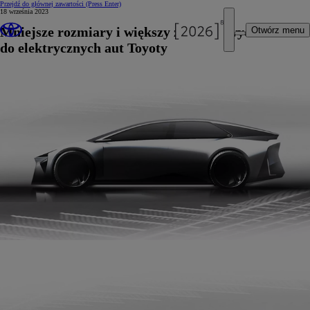
Przejdź do głównej zawartości
(Press Enter)
18 września 2023
Mniejsze rozmiary i większy zasięg nowych baterii
Otwórz menu
do elektrycznych aut Toyoty