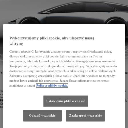
Wykorzystujemy pliki cookie, aby ulepszyć naszą
witrynę
Chcemy ułatwić Ci korzystanie z naszej strony i usprawnić świadczenie usług,
dlatego wykorzystujemy pliki cookie, które są umieszczane na Twoim
komputerze, telefonie komórkowym lub tablecie. Pomagają one nam zrozumieć
Twoje potrzeby i ulepszać funkcjonalność naszej witryny. Są wykorzystywane do
dostarczania usług i narzędzi osób trzecich, a także służą do celów reklamowych.
Samochody hybrydowe i elektryczne Toyoty już w 2026 roku otrzymają nową generację baterii. Oprócz
Zalecamy akceptację wszystkich plików cookie. Jeżeli nie wyrażasz na to zgody,
prac nad zupełnie nowymi typami baterii koncern skupia się także nad ich rozmiarami, które
wpływają na konstrukcję i osiągi auta.
możesz łatwo zmienić ich ustawienia. Szczegółowe informacje na ten temat
znajdziesz w naszej
Polityce plików cookie.
Toyota zapowiada, że do 2030 roku zamierza wyprodukować 3,5 mln samochodów elektrycznych. Aż 1,7 mln
z nich powstanie w rewolucyjnej fabryce BEV Factory stosującej innowacyjne procesy produkcyjne. Aby
dostępność aut elektrycznych była jak najwyższa, potrzebne są baterie nowej generacji, co potwierdza prezes
BEV Factory Takero Kato: „Będziemy oferować różne technologie baterii, tak jak teraz oferujemy różne napędy.
Ustawienia plików cookie
Chcemy dostosować rodzaj akumulatora trakcyjnego do typu samochodu oraz jego zastosowania, a także
do potrzeb naszych klientów.”
Odrzuć wszystkie
Zaakceptuj wszystkie