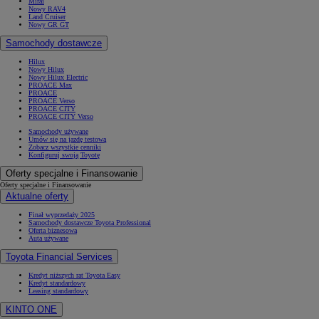
Mirai
Nowy RAV4
Land Cruiser
Nowy GR GT
Samochody dostawcze
Hilux
Nowy Hilux
Nowy Hilux Electric
PROACE Max
PROACE
PROACE Verso
PROACE CITY
PROACE CITY Verso
Samochody używane
Umów się na jazdę testową
Zobacz wszystkie cenniki
Konfiguruj swoją Toyotę
Oferty specjalne i Finansowanie
Oferty specjalne i Finansowanie
Aktualne oferty
Finał wyprzedaży 2025
Samochody dostawcze Toyota Professional
Oferta biznesowa
Auta używane
Toyota Financial Services
Kredyt niższych rat Toyota Easy
Kredyt standardowy
Leasing standardowy
KINTO ONE