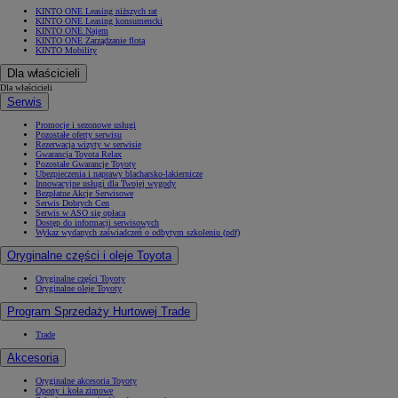
KINTO ONE Leasing niższych rat
KINTO ONE Leasing konsumencki
KINTO ONE Najem
KINTO ONE Zarządzanie flotą
KINTO Mobility
Dla właścicieli
Dla właścicieli
Serwis
Promocje i sezonowe usługi
Pozostałe oferty serwisu
Rezerwacja wizyty w serwisie
Gwarancja Toyota Relax
Pozostałe Gwarancje Toyoty
Ubezpieczenia i naprawy blacharsko-lakiernicze
Innowacyjne usługi dla Twojej wygody
Bezpłatne Akcje Serwisowe
Serwis Dobrych Cen
Serwis w ASO się opłaca
Dostęp do informacji serwisowych
Wykaz wydanych zaświadczeń o odbytym szkoleniu (pdf)
Oryginalne części i oleje Toyota
Oryginalne części Toyoty
Oryginalne oleje Toyoty
Program Sprzedaży Hurtowej Trade
Trade
Akcesoria
Oryginalne akcesoria Toyoty
Opony i koła zimowe