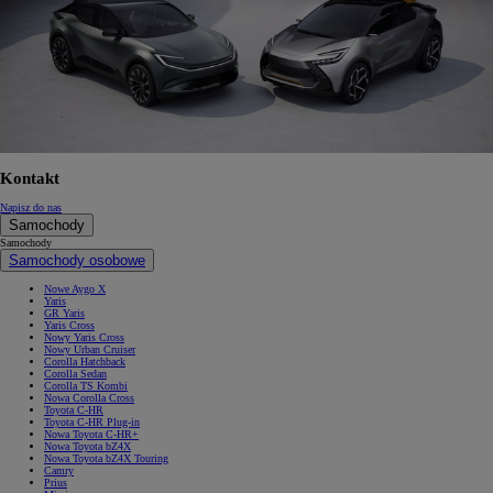
Kontakt
Napisz do nas
Samochody
Samochody
Samochody osobowe
Nowe Aygo X
Yaris
GR Yaris
Yaris Cross
Nowy Yaris Cross
Nowy Urban Cruiser
Corolla Hatchback
Corolla Sedan
Corolla TS Kombi
Nowa Corolla Cross
Toyota C-HR
Toyota C-HR Plug-in
Nowa Toyota C-HR+
Nowa Toyota bZ4X
Nowa Toyota bZ4X Touring
Camry
Prius