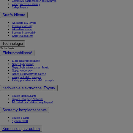
Zabudowy samochodów dostawczych
Zabezpieczenia i alarmy
Sklep Toyoty
Strefa klienta
Aplikacja MyToyota
Instrukcje obsługi
Aktualizacja map
System Bluetooth®
Karty Ratownicze
Technologie
Technologie
Elektromobilność
Lider elektromobilności
Napęd hybrydowy
Napęd hybrydowy typu plug-in
Napęd wodorowy
Napęd elektryczny na baterię
Zasięg aut elektrycznych
Zalety posiadania aut elektrycznych
Ładowanie elektrycznej Toyoty
Toyota HomeCharge
Toyota Charging Network
Jak naładować elektryczną Toyotę?
Systemy bezpieczeństwa
Toyota T-Mate
System eCall
Komunikacja z autem