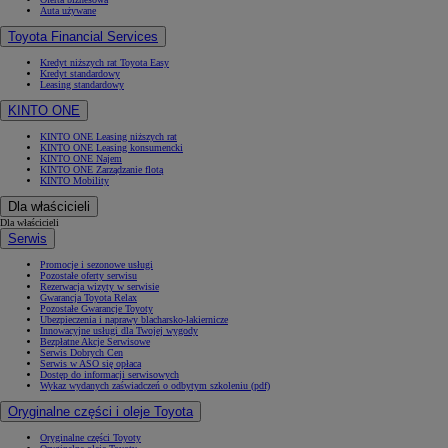
Auta używane
Toyota Financial Services
Kredyt niższych rat Toyota Easy
Kredyt standardowy
Leasing standardowy
KINTO ONE
KINTO ONE Leasing niższych rat
KINTO ONE Leasing konsumencki
KINTO ONE Najem
KINTO ONE Zarządzanie flotą
KINTO Mobility
Dla właścicieli
Dla właścicieli
Serwis
Promocje i sezonowe usługi
Pozostałe oferty serwisu
Rezerwacja wizyty w serwisie
Gwarancja Toyota Relax
Pozostałe Gwarancje Toyoty
Ubezpieczenia i naprawy blacharsko-lakiernicze
Innowacyjne usługi dla Twojej wygody
Bezpłatne Akcje Serwisowe
Serwis Dobrych Cen
Serwis w ASO się opłaca
Dostęp do informacji serwisowych
Wykaz wydanych zaświadczeń o odbytym szkoleniu (pdf)
Oryginalne części i oleje Toyota
Oryginalne części Toyoty