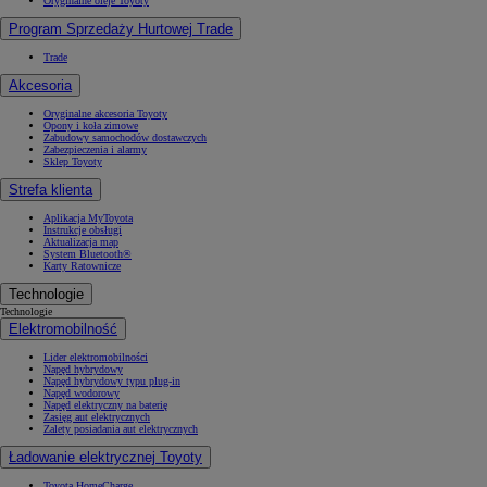
Oryginalne oleje Toyoty
Program Sprzedaży Hurtowej Trade
Trade
Akcesoria
Oryginalne akcesoria Toyoty
Opony i koła zimowe
Zabudowy samochodów dostawczych
Zabezpieczenia i alarmy
Sklep Toyoty
Strefa klienta
Aplikacja MyToyota
Instrukcje obsługi
Aktualizacja map
System Bluetooth®
Karty Ratownicze
Technologie
Technologie
Elektromobilność
Lider elektromobilności
Napęd hybrydowy
Napęd hybrydowy typu plug-in
Napęd wodorowy
Napęd elektryczny na baterię
Zasięg aut elektrycznych
Zalety posiadania aut elektrycznych
Ładowanie elektrycznej Toyoty
Toyota HomeCharge