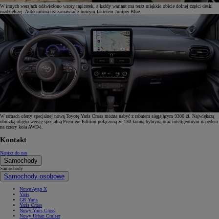
W innych wersjach odświeżono wzory tapicerek, a każdy wariant ma teraz miękkie obicie dolnej części deski
rozdzielczej. Auto można też zamawiać z nowym lakierem Juniper Blue.
W ramach oferty specjalnej nową Toyotę Yaris Cross można nabyć z rabatem sięgającym 9300 zł. Największą
obniżką objęto wersję specjalną Premiere Edition połączoną ze 130-konną hybrydą oraz inteligentnym napędem
na cztery koła AWD-i.
Kontakt
Napisz do nas
Samochody
Samochody
Samochody osobowe
Nowe Aygo X
Yaris
GR Yaris
Yaris Cross
Nowy Yaris Cross
Nowy Urban Cruiser