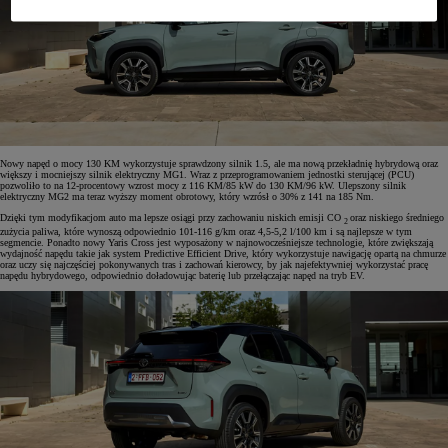
Nowy napęd o mocy 130 KM wykorzystuje sprawdzony silnik 1.5, ale ma nową przekładnię hybrydową oraz
większy i mocniejszy silnik elektryczny MG1. Wraz z przeprogramowaniem jednostki sterującej (PCU)
pozwoliło to na 12-procentowy wzrost mocy z 116 KM/85 kW do 130 KM/96 kW. Ulepszony silnik
elektryczny MG2 ma teraz wyższy moment obrotowy, który wzrósł o 30% z 141 na 185 Nm.
Dzięki tym modyfikacjom auto ma lepsze osiągi przy zachowaniu niskich emisji CO
oraz niskiego średniego
2
zużycia paliwa, które wynoszą odpowiednio 101-116 g/km oraz 4,5-5,2 l/100 km i są najlepsze w tym
segmencie. Ponadto nowy Yaris Cross jest wyposażony w najnowocześniejsze technologie, które zwiększają
wydajność napędu takie jak system Predictive Efficient Drive, który wykorzystuje nawigację opartą na chmurze
oraz uczy się najczęściej pokonywanych tras i zachowań kierowcy, by jak najefektywniej wykorzystać pracę
napędu hybrydowego, odpowiednio doładowując baterię lub przełączając napęd na tryb EV.