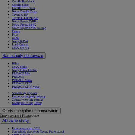
Corolla Hatchback
Corolla Sedan
Corolla TS Kombi
Nowa Corolla Cross
Toyota C-HR
Toyota C-HR Plug-in
Nowa Toyota C-HR+
Nowa Toyota bZ4X
Nowa Toyota bZ4X Touring
Camry
Prius
Mirai
Nowy RAV4
Land Cruiser
Nowy GR GT
Samochody dostawcze
Hilux
Nowy Hilux
Nowy Hilux Electric
PROACE Max
PROACE
PROACE Verso
PROACE CITY
PROACE CITY Verso
Samochody używane
Umów się na jazdę testową
Zobacz wszystkie cenniki
Konfiguruj swoją Toyotę
Oferty specjalne i Finansowanie
Oferty specjalne i Finansowanie
Aktualne oferty
Finał wyprzedaży 2025
Samochody dostawcze Toyota Professional
Oferta biznesowa