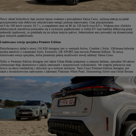
Nowy układ hybrydowy daje jeszcze lepsze wrażenia z prowadzenia Yarisa Cross, szybszą reakcję na pedał
przyspieszenia oraz efektywne odzyskiwanie energii podczas hamowania. Czas przyspieszania
od 0 do 100 km/h wynosi 10,7 s, a rozpędzenie auta od 80 do 120 km/h trwa 8,9 s. Większa moc silników
elektrycznych umożliwia poruszanie się z wyższymi prędkościami w trybie EV oraz bardziej efektywną pracę
jednostki spalinowej, co przekłada się na niższe zużycie paliwa. Jednocześnie auto prowadzi się dynamiczniej
przy niższych prędkościach.
Limitowana wersja specjalna Premiere Edition
Dotychczasowy układ o mocy 116 KM dostępny jest w wersjach Active, Comfort i Style. 130-konna hybrydę
można zamówić z wariantami Style, Executive, GR SPORT oraz nowym Premiere Edition. To nowa,
limitowana wersja specjalna, która prezentuje pełnię możliwości nowej odsłony Yarisa Cross.
Tylko w Premiere Edition dostępny jest lakier Urban Khaki połączony z czarnym dachem, specjalne 18-calowe
ciemnoszare felgi aluminiowe o pięciu ramionach i maszynowym wykończeniu. We wnętrzu przeszycia oraz
listwy na desce rozdzielczej i drzwiach są w kolorze zielonym. Yaris Cross Premiere Edition dostępny jest
także z dwukolorowym nadwoziem z lakierami Platinum White Pearl, Shimmering Silver oraz Oxide Bronze.