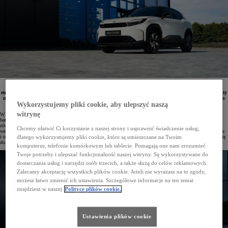
Toyota Urban Cruiser odgrywa kluczową rolę w rozwoju elektrycznej oferty marki na rynku
europejskim. Ten nowy SUV z segmentu B wyróżnia się nowoczesną stylistyką, oferując różne warianty
napędu, dwie pojemności baterii oraz przestronne wnętrze, które zapewnia wygodę i komfort podczas
każdej podróży.
Wykorzystujemy pliki cookie, aby ulepszyć naszą
witrynę
W pełni elektryczny Urban Cruiser wzbogaca dynamicznie rosnącą gamę samochodów Toyoty z napędem
bateryjnym, umacniając pozycję marki w kluczowych segmentach europejskiego rynku. Model debiutuje
równolegle ze zmodernizowaną Toyotą bZ4X, a wkrótce oferta zostanie poszerzona o nową Toyotę C-HR+,
Chcemy ułatwić Ci korzystanie z naszej strony i usprawnić świadczenie usług,
wersję bZ4X Touring oraz elektrycznego Hiluxa. Dostępność dwóch wariantów akumulatora o różnym zasięgu
i osiągach pozwala klientom wybrać opcję najlepiej dopasowaną do ich potrzeb, jednocześnie przyczyniając się
dlatego wykorzystujemy pliki cookie, które są umieszczane na Twoim
do obniżenia emisji CO₂ i wspierając kompleksową strategię ekologiczną Toyoty.
komputerze, telefonie komórkowym lub tablecie. Pomagają one nam zrozumieć
Twoje potrzeby i ulepszać funkcjonalność naszej witryny. Są wykorzystywane do
dostarczania usług i narzędzi osób trzecich, a także służą do celów reklamowych.
Zalecamy akceptację wszystkich plików cookie. Jeżeli nie wyrażasz na to zgody,
możesz łatwo zmienić ich ustawienia. Szczegółowe informacje na ten temat
znajdziesz w naszej
Polityce plików cookie.
Ustawienia plików cookie