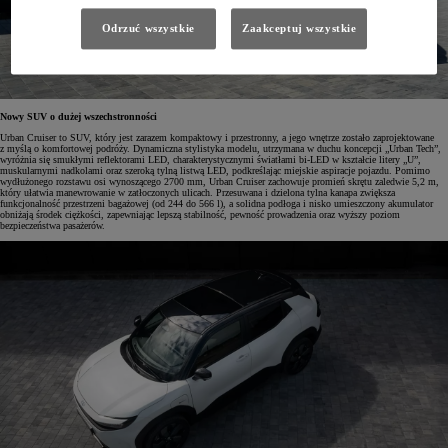
Odrzuć wszystkie
Zaakceptuj wszystkie
Nowy SUV o dużej wszechstronności
Urban Cruiser to SUV, który jest zarazem kompaktowy i przestronny, a jego wnętrze zostało zaprojektowane
z myślą o komfortowej podróży. Dynamiczna stylistyka modelu, utrzymana w duchu koncepcji „Urban Tech”,
wyróżnia się smukłymi reflektorami LED, charakterystycznymi światłami bi-LED w kształcie litery „U”,
muskularnymi nadkolami oraz szeroką tylną listwą LED, podkreślając miejskie aspiracje pojazdu. Pomimo
wydłużonego rozstawu osi wynoszącego 2700 mm, Urban Cruiser zachowuje promień skrętu zaledwie 5,2 m,
który ułatwia manewrowanie w zatłoczonych ulicach. Przesuwana i dzielona tylna kanapa zwiększa
funkcjonalność przestrzeni bagażowej (od 244 do 566 l), a solidna podłoga i nisko umieszczony akumulator
obniżają środek ciężkości, zapewniając lepszą stabilność, pewność prowadzenia oraz wyższy poziom
bezpieczeństwa pasażerów.