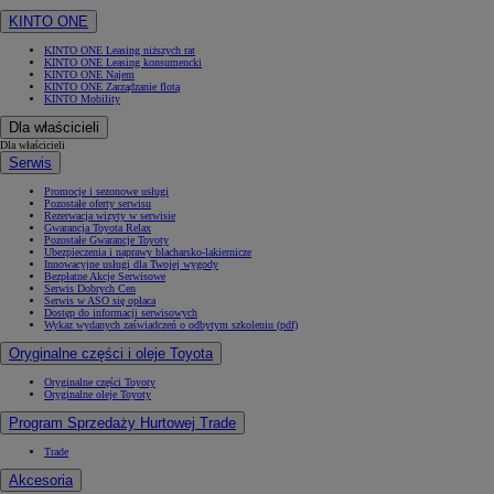
KINTO ONE
KINTO ONE Leasing niższych rat
KINTO ONE Leasing konsumencki
KINTO ONE Najem
KINTO ONE Zarządzanie flotą
KINTO Mobility
Dla właścicieli
Dla właścicieli
Serwis
Promocje i sezonowe usługi
Pozostałe oferty serwisu
Rezerwacja wizyty w serwisie
Gwarancja Toyota Relax
Pozostałe Gwarancje Toyoty
Ubezpieczenia i naprawy blacharsko-lakiernicze
Innowacyjne usługi dla Twojej wygody
Bezpłatne Akcje Serwisowe
Serwis Dobrych Cen
Serwis w ASO się opłaca
Dostęp do informacji serwisowych
Wykaz wydanych zaświadczeń o odbytym szkoleniu (pdf)
Oryginalne części i oleje Toyota
Oryginalne części Toyoty
Oryginalne oleje Toyoty
Program Sprzedaży Hurtowej Trade
Trade
Akcesoria