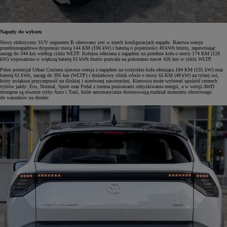
Napędy do wyboru
Nowy elektryczny SUV segmentu B oferowany jest w trzech konfiguracjach napędu. Bazowa wersja
przednionapędowa dysponuje mocą 144 KM (106 kW) i baterią o pojemności 49 kWh brutto, zapewniając
zasięg do 344 km według cyklu WLTP. Kolejna odmiana z napędem na przednie koła o mocy 174 KM (128
kW) wyposażona w większą baterię 61 kWh brutto pozwala na pokonanie nawet 426 km w cyklu WLTP.
Pełen potencjał Urban Cruisera ujawnia wersja z napędem na wszystkie koła oferująca 184 KM (135 kW) oraz
baterię 61 kWh, zasięg do 395 km (WLTP) i dodatkowy silnik eAxle o mocy 65 KM (48 kW) na tylnej osi,
który zwiększa przyczepność na śliskiej i nierównej nawierzchni. Kierowca może wybierać spośród czterech
trybów jazdy: Eco, Normal, Sport oraz Pedal z trzema poziomami odzyskiwania energii, a w wersji AWD
dostępne są również tryby Auto i Trail, które automatycznie dostosowują rozdział momentu obrotowego
do warunków na drodze.