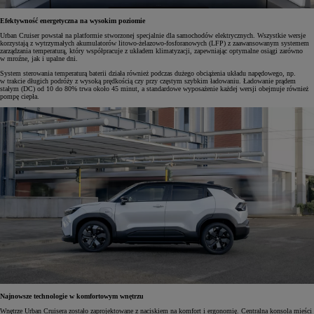
Efektywność energetyczna na wysokim poziomie
Urban Cruiser powstał na platformie stworzonej specjalnie dla samochodów elektrycznych. Wszystkie wersje
korzystają z wytrzymałych akumulatorów litowo-żelazowo-fosforanowych (LFP) z zaawansowanym systemem
zarządzania temperaturą, który współpracuje z układem klimatyzacji, zapewniając optymalne osiągi zarówno
w mroźne, jak i upalne dni.
System sterowania temperaturą baterii działa również podczas dużego obciążenia układu napędowego, np.
w trakcie długich podróży z wysoką prędkością czy przy częstym szybkim ładowaniu. Ładowanie prądem
stałym (DC) od 10 do 80% trwa około 45 minut, a standardowe wyposażenie każdej wersji obejmuje również
pompę ciepła.
Najnowsze technologie w komfortowym wnętrzu
Wnętrze Urban Cruisera zostało zaprojektowane z naciskiem na komfort i ergonomię. Centralna konsola mieści