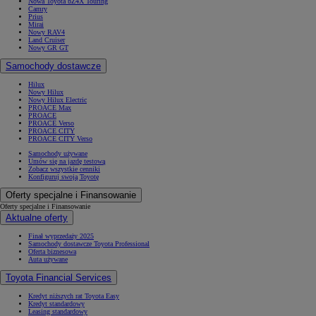
Nowa Toyota bZ4X Touring
Camry
Prius
Mirai
Nowy RAV4
Land Cruiser
Nowy GR GT
Samochody dostawcze
Hilux
Nowy Hilux
Nowy Hilux Electric
PROACE Max
PROACE
PROACE Verso
PROACE CITY
PROACE CITY Verso
Samochody używane
Umów się na jazdę testową
Zobacz wszystkie cenniki
Konfiguruj swoją Toyotę
Oferty specjalne i Finansowanie
Oferty specjalne i Finansowanie
Aktualne oferty
Finał wyprzedaży 2025
Samochody dostawcze Toyota Professional
Oferta biznesowa
Auta używane
Toyota Financial Services
Kredyt niższych rat Toyota Easy
Kredyt standardowy
Leasing standardowy