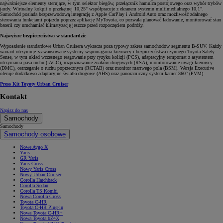
najważniejsze elementy sterujące, w tym selektor biegów, przełącznik hamulca postojowego oraz wybór trybów
jazdy. Wirtualny kokpit o przekątnej 10,25" współpracuje z ekranem systemu multimedialnego 10,1".
Samochód posiada bezprzewodową integrację z Apple CarPlay i Android Auto oraz możliwość zdalnego
sterowania funkcjami pojazdu poprzez aplikację MyToyota, co pozwala planować ładowanie, monitorować stan
baterii czy uruchamiać klimatyzację jeszcze przed rozpoczęciem podróży.
Najwyższe bezpieczeństwo w standardzie
Wyposażenie standardowe Urban Cruisera wykracza poza typowy zakres samochodów segmentu B-SUV. Każdy
wariant otrzymuje zaawansowane systemy wspomagania kierowcy i bezpieczeństwa czynnego Toyota Safety
Sense, w tym układ wczesnego reagowanie przy ryzyku kolizji (PCS), adaptacyjny tempomat z asystentem
utrzymania pasa ruchu (iACC), rozpoznawanie znaków drogowych (RSA), monitorowanie uwagi kierowcy
(DMC), ostrzeganie o ruchu poprzecznym (RCTAB) oraz monitor martwego pola (BSM). Wersja Executive
oferuje dodatkowo adaptacyjne światła drogowe (AHS) oraz panoramiczny system kamer 360° (PVM).
Press Kit Toyoty Urban Cruiser
Kontakt
Napisz do nas
Samochody
Samochody
Samochody osobowe
Nowe Aygo X
Yaris
GR Yaris
Yaris Cross
Nowy Yaris Cross
Nowy Urban Cruiser
Corolla Hatchback
Corolla Sedan
Corolla TS Kombi
Nowa Corolla Cross
Toyota C-HR
Toyota C-HR Plug-in
Nowa Toyota C-HR+
Nowa Toyota bZ4X