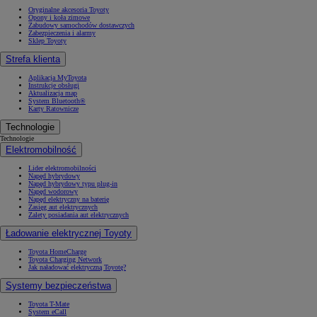
Oryginalne akcesoria Toyoty
Opony i koła zimowe
Zabudowy samochodów dostawczych
Zabezpieczenia i alarmy
Sklep Toyoty
Strefa klienta
Aplikacja MyToyota
Instrukcje obsługi
Aktualizacja map
System Bluetooth®
Karty Ratownicze
Technologie
Technologie
Elektromobilność
Lider elektromobilności
Napęd hybrydowy
Napęd hybrydowy typu plug-in
Napęd wodorowy
Napęd elektryczny na baterię
Zasięg aut elektrycznych
Zalety posiadania aut elektrycznych
Ładowanie elektrycznej Toyoty
Toyota HomeCharge
Toyota Charging Network
Jak naładować elektryczną Toyotę?
Systemy bezpieczeństwa
Toyota T-Mate
System eCall