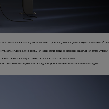
zstawu osi (3450 mm i 4035 mm), trzech długościach (5413 mm, 5998 mm, 6363 mm) oraz trzech wysokościach
m drzwi otwierają się pod kątem 270°, dzięki czemu dostęp do przestrzeni bagażowej jest bardzo wygodny.
terema miejscami w drugim rzędzie, oferując miejsce dla aż siedmiu osób.
iem Diesla ładowność wyniesie do 1425 kg, a uciąg do 3000 kg (w zależności od wariantu długości