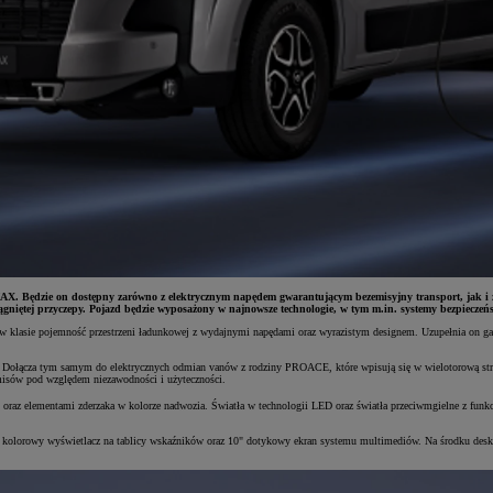
Będzie on dostępny zarówno z elektrycznym napędem gwarantującym bezemisyjny transport, jak i z w
ągniętej przyczepy. Pojazd będzie wyposażony w najnowsze technologie, w tym m.in. systemy bezpieczeńs
 klasie pojemność przestrzeni ładunkowej z wydajnymi napędami oraz wyrazistym designem. Uzupełnia on 
ołącza tym samym do elektrycznych odmian vanów z rodziny PROACE, które wpisują się w wielotorową strate
misów pod względem niezawodności i użyteczności.
z elementami zderzaka w kolorze nadwozia. Światła w technologii LED oraz światła przeciwmgielne z funkc
lorowy wyświetlacz na tablicy wskaźników oraz 10" dotykowy ekran systemu multimediów. Na środku deski 