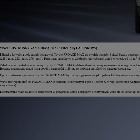
WSZECHSTRONNY VAN Z DUŻĄ PRZESTRZENIĄ ŁADUNKOWĄ
Klienci z łatwością będą mogli dopasować Toyotę PROACE MAX do swoich potrzeb. Pojazd będzie dostępny w
3
(2254 mm, 2524 mm, 2764 mm). Przestrzeń ładunkowa w zależności od wybranej wersji wyniesie od 10 m
d
Załadowanie i rozładowanie nowej Toyoty PROACE MAX ułatwią drzwi o pełnej wysokości oraz regularne kszt
Boczne, przesuwane drzwi mają otwór o szerokości 1,25 m, co pozwala umieścić we wnętrzu europaletę.
Oprócz nadwozia van nowa Toyota PROACE MAX będzie występowała też jako jedno- lub trzykierunkowa wywrot
Warto też wspomnieć, że PROACE MAX z napędem elektrycznym będzie liderem w swojej klasie pod względem ład
i wysokości).
Dopuszczalna masa całkowita samochodu w przypadku wersji z napędem elektrycznym waha się od 3500 kg do 