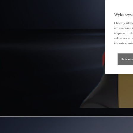
Wykorzystu
Chcemy ułatwi
umieszczane 
ulepszać funk
celów reklamo
ich ustawieni
Ustawie