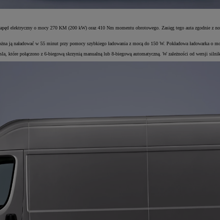
napęd elektryczny o mocy 270 KM (200 kW) oraz 410 Nm momentu obrotowego. Zasięg tego auta zgodnie z n
ożna ją naładować w 55 minut przy pomocy szybkiego ładowania z mocą do 150 W. Pokładowa ładowarka o mocy
a, które połączono z 6-biegową skrzynią manualną lub 8-biegową automatyczną. W zależności od wersji si