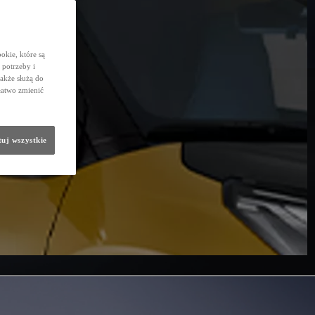
okie, które są
potrzeby i
także służą do
łatwo zmienić
uj wszystkie