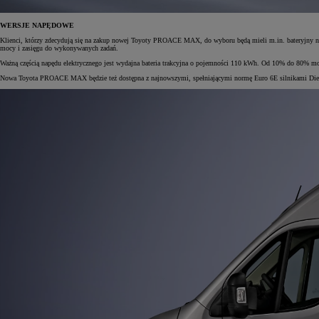
WERSJE NAPĘDOWE
Klienci, którzy zdecydują się na zakup nowej Toyoty PROACE MAX, do wyboru będą mieli m.in. bateryjny 
mocy i zasięgu do wykonywanych zadań.
Od
105 300 zł
Ważną częścią napędu elektrycznego jest wydajna bateria trakcyjna o pojemności 110 kWh. Od 10% do 80% m
Corolla Hatchback
Nowa Toyota PROACE MAX będzie też dostępna z najnowszymi, spełniającymi normę Euro 6E silnikami Diesl
HYBRID