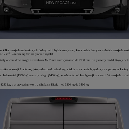
 kilku wersjach nadwoziowych. Jedną z nich będzie wersja van, która będzie dostępna w dwóch wersjach ro
3
o 17 m
. Zmieści się tam do pięciu europalet.
ałty otworu drzwiowego o szerokości 1562 mm oraz wysokości do 2030 mm. To pierwszy model Toyoty, w który
ka, w wersji Platforma, jako podwozie do zabudowy, a także w wariancie brygadowym z podwójną kabiną i cz
owności (1500 kg) oraz siły uciągu (2400 kg), w zależności od konfiguracji wielkości. W wersjach z silnik
4250 kg, a w przypadku wersji z silnikiem Diesla – od 3300 kg do 3500 kg.