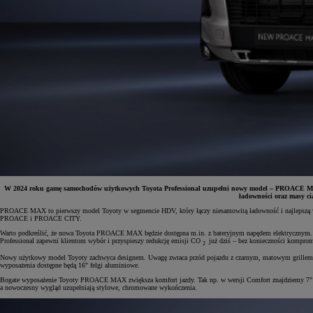
W 2024 roku gamę samochodów użytkowych Toyota Professional uzupełni nowy model – PROACE MAX. 
ładowności oraz masy ci
PROACE MAX to pierwszy model Toyoty w segmencie HDV, który łączy niesamowitą ładowność i najlepszą w
Od
81 900 zł
PROACE i PROACE CITY.
Warto podkreślić, że nowa Toyota PROACE MAX będzie dostępna m.in. z bateryjnym napędem elektrycznym. D
Yaris Cross
Professional zapewni klientom wybór i przyspieszy redukcję emisji CO
już dziś – bez konieczności kompro
2
HYBRID
Nowy użytkowy model Toyoty zachwyca designem. Uwagę zwraca przód pojazdu z czarnym, matowym grillem ora
wyposażenia dostępne będą 16" felgi aluminiowe.
Bogate wyposażenie Toyoty PROACE MAX zwiększa komfort jazdy. Tak np. w wersji Comfort znajdziemy 7" ko
a nowoczesny wygląd uzupełniają stylowe, chromowane wykończenia.