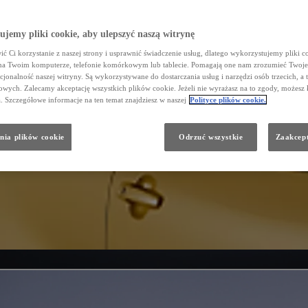
jemy pliki cookie, aby ulepszyć naszą witrynę
ć Ci korzystanie z naszej strony i usprawnić świadczenie usług, dlatego wykorzystujemy pliki co
na Twoim komputerze, telefonie komórkowym lub tablecie. Pomagają one nam zrozumieć Twoje 
cjonalność naszej witryny. Są wykorzystywane do dostarczania usług i narzędzi osób trzecich, a 
wych. Zalecamy akceptację wszystkich plików cookie. Jeżeli nie wyrażasz na to zgody, możesz 
a. Szczegółowe informacje na ten temat znajdziesz w naszej
Polityce plików cookie.
nia plików cookie
Odrzuć wszystkie
Zaakcept