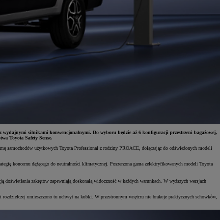
ydajnymi silnikami konwencjonalnymi. Do wyboru będzie aż 6 konfiguracji przestrzeni bagażowej,
twa Toyota Safety Sense.
gamę samochodów użytkowych Toyota Professional z rodziny PROACE, dołączając do odświeżonych modeli
gię koncernu dążącego do neutralności klimatycznej. Poszerzona gama zelektryfikowanych modeli Toyota
ją doświetlania zakrętów zapewniają doskonałą widoczność w każdych warunkach. W wyższych wersjach
rozdzielczej umieszczono tu uchwyt na kubki. W przestronnym wnętrzu nie brakuje praktycznych schowków,