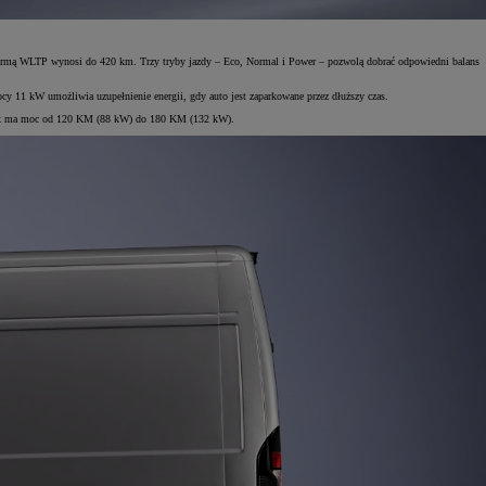
ormą WLTP wynosi do 420 km. Trzy tryby jazdy – Eco, Normal i Power – pozwolą dobrać odpowiedni balans
 11 kW umożliwia uzupełnienie energii, gdy auto jest zaparkowane przez dłuższy czas.
lnik ma moc od 120 KM (88 kW) do 180 KM (132 kW).