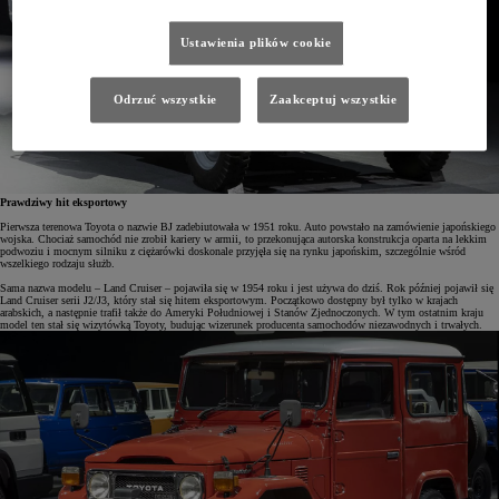
Ustawienia plików cookie
Odrzuć wszystkie
Zaakceptuj wszystkie
Prawdziwy hit eksportowy
Pierwsza terenowa Toyota o nazwie BJ zadebiutowała w 1951 roku. Auto powstało na zamówienie japońskiego
wojska. Chociaż samochód nie zrobił kariery w armii, to przekonująca autorska konstrukcja oparta na lekkim
podwoziu i mocnym silniku z ciężarówki doskonale przyjęła się na rynku japońskim, szczególnie wśród
wszelkiego rodzaju służb.
Sama nazwa modelu – Land Cruiser – pojawiła się w 1954 roku i jest używa do dziś. Rok później pojawił się
Land Cruiser serii J2/J3, który stał się hitem eksportowym. Początkowo dostępny był tylko w krajach
arabskich, a następnie trafił także do Ameryki Południowej i Stanów Zjednoczonych. W tym ostatnim kraju
model ten stał się wizytówką Toyoty, budując wizerunek producenta samochodów niezawodnych i trwałych.