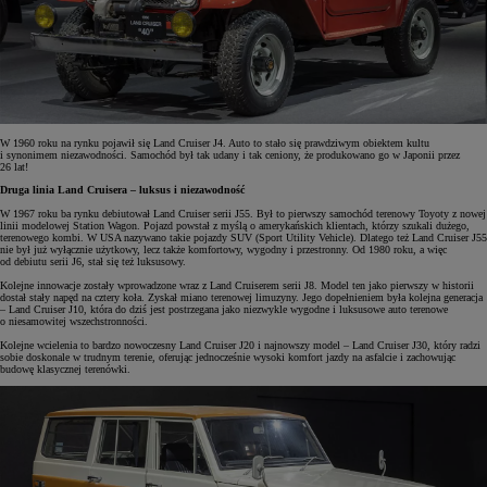
W 1960 roku na rynku pojawił się Land Cruiser J4. Auto to stało się prawdziwym obiektem kultu
i synonimem niezawodności. Samochód był tak udany i tak ceniony, że produkowano go w Japonii przez
26 lat!
Druga linia Land Cruisera – luksus i niezawodność
W 1967 roku ba rynku debiutował Land Cruiser serii J55. Był to pierwszy samochód terenowy Toyoty z nowej
linii modelowej Station Wagon. Pojazd powstał z myślą o amerykańskich klientach, którzy szukali dużego,
terenowego kombi. W USA nazywano takie pojazdy SUV (Sport Utility Vehicle). Dlatego też Land Cruiser J55
nie był już wyłącznie użytkowy, lecz także komfortowy, wygodny i przestronny. Od 1980 roku, a więc
od debiutu serii J6, stał się też luksusowy.
Kolejne innowacje zostały wprowadzone wraz z Land Cruiserem serii J8. Model ten jako pierwszy w historii
dostał stały napęd na cztery koła. Zyskał miano terenowej limuzyny. Jego dopełnieniem była kolejna generacja
– Land Cruiser J10, która do dziś jest postrzegana jako niezwykle wygodne i luksusowe auto terenowe
o niesamowitej wszechstronności.
Kolejne wcielenia to bardzo nowoczesny Land Cruiser J20 i najnowszy model – Land Cruiser J30, który radzi
sobie doskonale w trudnym terenie, oferując jednocześnie wysoki komfort jazdy na asfalcie i zachowując
budowę klasycznej terenówki.