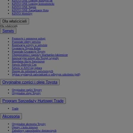
KINTO ONE Leasing niższych rat
KINTO ONE Leasing konsumencki
KINTO ONE Najem
KINTO ONE Zarządzanie flotą
KINTO Mobility
Dla właścicieli
Dla właścicieli
Serwis
Promocje i sezonowe usługi
Pozostałe oferty serwisu
Rezerwacja wizyty w serwisie
Gwarancja Toyota Relax
Pozostałe Gwarancje Toyoty
Ubezpieczenia i naprawy blacharsko-lakiernicze
Innowacyjne usługi dla Twojej wygody
Bezpłatne Akcje Serwisowe
Serwis Dobrych Cen
Serwis w ASO się opłaca
Dostęp do informacji serwisowych
Wykaz wydanych zaświadczeń o odbytym szkoleniu (pdf)
Oryginalne części i oleje Toyota
Oryginalne części Toyoty
Oryginalne oleje Toyoty
Program Sprzedaży Hurtowej Trade
Trade
Akcesoria
Oryginalne akcesoria Toyoty
Opony i koła zimowe
Zabudowy samochodów dostawczych