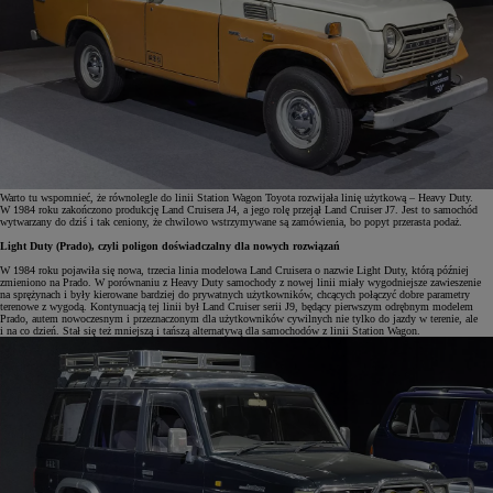
Warto tu wspomnieć, że równolegle do linii Station Wagon Toyota rozwijała linię użytkową – Heavy Duty.
W 1984 roku zakończono produkcję Land Cruisera J4, a jego rolę przejął Land Cruiser J7. Jest to samochód
wytwarzany do dziś i tak ceniony, że chwilowo wstrzymywane są zamówienia, bo popyt przerasta podaż.
Light Duty (Prado), czyli poligon doświadczalny dla nowych rozwiązań
W 1984 roku pojawiła się nowa, trzecia linia modelowa Land Cruisera o nazwie Light Duty, którą później
zmieniono na Prado. W porównaniu z Heavy Duty samochody z nowej linii miały wygodniejsze zawieszenie
na sprężynach i były kierowane bardziej do prywatnych użytkowników, chcących połączyć dobre parametry
terenowe z wygodą. Kontynuacją tej linii był Land Cruiser serii J9, będący pierwszym odrębnym modelem
Prado, autem nowoczesnym i przeznaczonym dla użytkowników cywilnych nie tylko do jazdy w terenie, ale
i na co dzień. Stał się też mniejszą i tańszą alternatywą dla samochodów z linii Station Wagon.