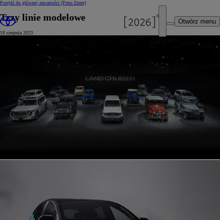
Przejdź do głównej zawartości
(Press Enter)
Trzy linie modelowe
Otwórz menu
18 sierpnia 2023