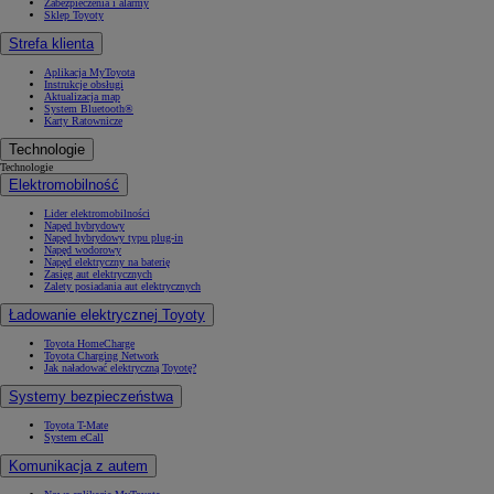
Zabezpieczenia i alarmy
Sklep Toyoty
Strefa klienta
Aplikacja MyToyota
Instrukcje obsługi
Aktualizacja map
System Bluetooth®
Karty Ratownicze
Technologie
Technologie
Elektromobilność
Lider elektromobilności
Napęd hybrydowy
Napęd hybrydowy typu plug-in
Napęd wodorowy
Napęd elektryczny na baterię
Zasięg aut elektrycznych
Zalety posiadania aut elektrycznych
Ładowanie elektrycznej Toyoty
Toyota HomeCharge
Toyota Charging Network
Jak naładować elektryczną Toyotę?
Systemy bezpieczeństwa
Toyota T-Mate
System eCall
Komunikacja z autem