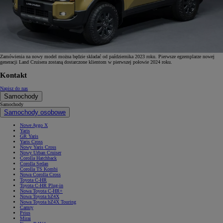
Zamówienia na nowy model można będzie składać od października 2023 roku. Pierwsze egzemplarze nowej
generacji Land Cruisera zostaną dostarczone klientom w pierwszej połowie 2024 roku.
Kontakt
Napisz do nas
Samochody
Samochody
Samochody osobowe
Nowe Aygo X
Yaris
GR Yaris
Yaris Cross
Nowy Yaris Cross
Nowy Urban Cruiser
Corolla Hatchback
Corolla Sedan
Corolla TS Kombi
Nowa Corolla Cross
Toyota C-HR
Toyota C-HR Plug-in
Nowa Toyota C-HR+
Nowa Toyota bZ4X
Nowa Toyota bZ4X Touring
Camry
Prius
Mirai