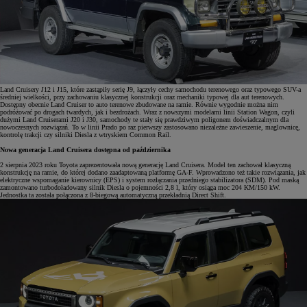
Land Cruisery J12 i J15, które zastąpiły serię J9, łączyły cechy samochodu terenowego oraz typowego SUV-a
średniej wielkości, przy zachowaniu klasycznej konstrukcji oraz mechaniki typowej dla aut terenowych.
Dostępny obecnie Land Cruiser to auto terenowe zbudowane na ramie. Równie wygodnie można nim
podróżować po drogach twardych, jak i bezdrożach. Wraz z nowszymi modelami linii Station Wagon, czyli
dużymi Land Cruiserami J20 i J30, samochody te stały się prawdziwym poligonem doświadczalnym dla
nowoczesnych rozwiązań. To w linii Prado po raz pierwszy zastosowano niezależne zawieszenie, maglownicę,
kontrolę trakcji czy silniki Diesla z wtryskiem Common Rail.
Nowa generacja Land Cruisera dostępna od października
2 sierpnia 2023 roku Toyota zaprezentowała nową generację Land Cruisera. Model ten zachował klasyczną
konstrukcję na ramie, do której dodano zaadaptowaną platformę GA-F. Wprowadzono też takie rozwiązania, jak
elektryczne wspomaganie kierownicy (EPS) i system rozłączania przedniego stabilizatora (SDM). Pod maską
zamontowano turbodoładowany silnik Diesla o pojemności 2,8 l, który osiąga moc 204 KM/150 kW.
Jednostka ta została połączona z 8-biegową automatyczną przekładnią Direct Shift.