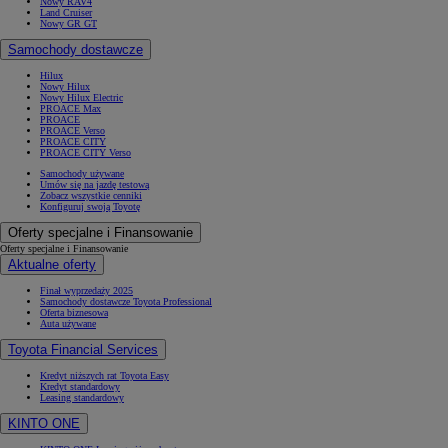
Nowy RAV4
Land Cruiser
Nowy GR GT
Samochody dostawcze
Hilux
Nowy Hilux
Nowy Hilux Electric
PROACE Max
PROACE
PROACE Verso
PROACE CITY
PROACE CITY Verso
Samochody używane
Umów się na jazdę testową
Zobacz wszystkie cenniki
Konfiguruj swoją Toyotę
Oferty specjalne i Finansowanie
Oferty specjalne i Finansowanie
Aktualne oferty
Finał wyprzedaży 2025
Samochody dostawcze Toyota Professional
Oferta biznesowa
Auta używane
Toyota Financial Services
Kredyt niższych rat Toyota Easy
Kredyt standardowy
Leasing standardowy
KINTO ONE