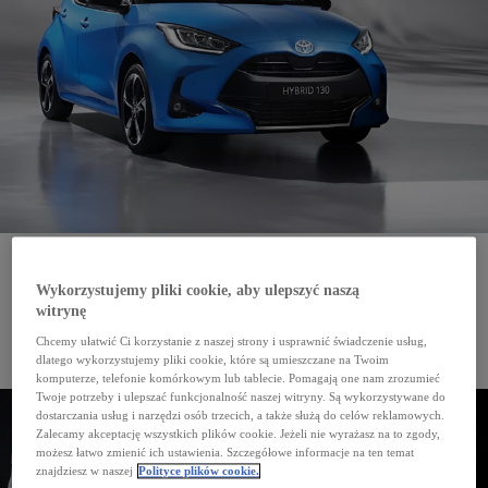
1951 rok – debiut modelu BJ, pierwszego Land Cruisera
1954 rok – wprowadzenie nazwy Land Cruiser
1967 rok - debiut modelu J55 rozpoczynającego linię dużych, luksusowych Land Cruiserów
(J6, J8, J10, J20, J30)
Wykorzystujemy pliki cookie, aby ulepszyć naszą
1984 rok – debiut produkowanego do dziś Land Cruisera J7, a także linii mniejszych
witrynę
i lżejszych rekreacyjnych modeli Light Duty (J9, kolejne w serii to J12 i J15)
2024 rok – do klientów trafią pierwsze modele Land Cruisera najnowszej generacji – J25
Chcemy ułatwić Ci korzystanie z naszej strony i usprawnić świadczenie usług,
Land Cruiser to najdłużej produkowany model Toyoty. Od 1951 roku powstało już ponad 11 mln
egzemplarzy tej legendarnej terenówki. Zdecydowana większość w Japonii, ale Land Cruiser był
dlatego wykorzystujemy pliki cookie, które są umieszczane na Twoim
montowany także w Ameryce Południowej, Europie, Rosji czy Chinach. Obecnie model ten jest
komputerze, telefonie komórkowym lub tablecie. Pomagają one nam zrozumieć
oferowany w około 190 krajach i regionach świata.
Twoje potrzeby i ulepszać funkcjonalność naszej witryny. Są wykorzystywane do
dostarczania usług i narzędzi osób trzecich, a także służą do celów reklamowych.
Zalecamy akceptację wszystkich plików cookie. Jeżeli nie wyrażasz na to zgody,
możesz łatwo zmienić ich ustawienia. Szczegółowe informacje na ten temat
znajdziesz w naszej
Polityce plików cookie.