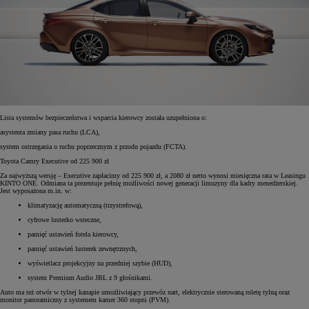
Lista systemów bezpieczeństwa i wsparcia kierowcy została uzupełniona o:
asystenta zmiany pasa ruchu (LCA),
system ostrzegania o ruchu poprzecznym z przodu pojazdu (FCTA).
Toyota Camry Executive od 225 900 zł
Za najwyższą wersję – Executive zapłacimy od 225 900 zł, a 2080 zł netto wynosi miesięczna rata w Leasingu
KINTO ONE. Odmiana ta prezentuje pełnię możliwości nowej generacji limuzyny dla kadry menedżerskiej.
Jest wyposażona m.in. w:
klimatyzację automatyczną (trzystrefową),
cyfrowe lusterko wsteczne,
pamięć ustawień fotela kierowcy,
pamięć ustawień lusterek zewnętrznych,
wyświetlacz projekcyjny na przedniej szybie (HUD),
system Premium Audio JBL z 9 głośnikami.
Auto ma też otwór w tylnej kanapie umożliwiający przewóz nart, elektrycznie sterowaną roletę tylną oraz
monitor panoramiczny z systemem kamer 360 stopni (PVM).