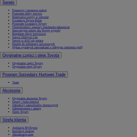
Serwis
Promocje i sezonowe usługi
Pozostałe oferty serwisu
Rezerwacja wizyty w serwisie
Gwarancja Toyota Relax
Pozostałe Gwarancje Toyoty
Ubezpieczenia i naprawy blacharsko-lakiernicze
Innowacyjne usługi dla Twojej wygody
Bezpłatne Akcje Serwisowe
Serwis Dobrych Cen
Serwis w ASO się opłaca
Dostęp do informacji serwisowych
Wykaz wydanych zaświadczeń o odbytym szkoleniu (pdf)
Oryginalne części i oleje Toyota
Oryginalne części Toyoty
Oryginalne oleje Toyoty
Program Sprzedaży Hurtowej Trade
Trade
Akcesoria
Oryginalne akcesoria Toyoty
Opony i koła zimowe
Zabudowy samochodów dostawczych
Zabezpieczenia i alarmy
Sklep Toyoty
Strefa klienta
Aplikacja MyToyota
Instrukcje obsługi
Aktualizacja map