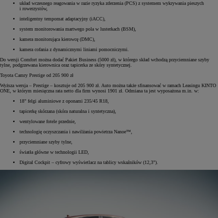
układ wczesnego reagowania w razie ryzyka zderzenia (PCS) z systemem wykrywania pieszych
i rowerzystów,
inteligentny tempomat adaptacyjny (iACC),
system monitorowania martwego pola w lusterkach (BSM),
kamera monitorująca kierowcę (DMC),
kamera cofania z dynamicznymi liniami pomocniczymi.
Do wersji Comfort można dodać Pakiet Business (5000 zł), w którego skład wchodzą przyciemniane szyby
tylne, podgrzewana kierownica oraz tapicerka ze skóry syntetycznej.
Toyota Camry Prestige od 205 900 zł
Wyższa wersja – Prestige – kosztuje od 205 900 zł. Auto można także sfinansować w ramach Leasingu KINTO
ONE, w którym miesięczna rata netto dla firm wynosi 1901 zł. Odmiana ta jest wyposażona m.in. w:
18" felgi aluminiowe z oponami 235/45 R18,
tapicerkę skórzana (skóra naturalna i syntetyczna),
wentylowane fotele przednie,
technologię oczyszczania i nawilżania powietrza Nanoe™,
przyciemniane szyby tylne,
światła główne w technologii LED,
Digital Cockpit – cyfrowy wyświetlacz na tablicy wskaźników (12,3").