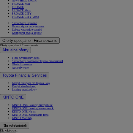
Nowy Hilux Electric
PROACE Max
PROACE
PROACE Verso
PROACE CITY
PROACE CITY Verso
Samochody używane
Umów się na jazdę testową
Zobacz wszystkie cenniki
Konfiguruj swoją Toyotę
Oferty specjalne i Finansowanie
Oferty specjalne i Finansowanie
Aktualne oferty
Finał wyprzedaży 2025
Samochody dostawcze Toyota Professional
Oferta biznesowa
Auta używane
Toyota Financial Services
Kredyt niższych rat Toyota Easy
Kredyt standardowy
Leasing standardowy
KINTO ONE
KINTO ONE Leasing niższych rat
KINTO ONE Leasing konsumencki
KINTO ONE Najem
KINTO ONE Zarządzanie flotą
KINTO Mobility
Dla właścicieli
Dla właścicieli