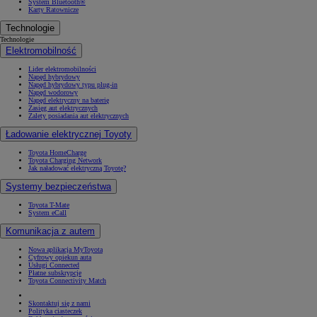
System Bluetooth®
Karty Ratownicze
Technologie
Technologie
Elektromobilność
Lider elektromobilności
Napęd hybrydowy
Napęd hybrydowy typu plug-in
Napęd wodorowy
Napęd elektryczny na baterię
Zasięg aut elektrycznych
Zalety posiadania aut elektrycznych
Ładowanie elektrycznej Toyoty
Toyota HomeCharge
Toyota Charging Network
Jak naładować elektryczną Toyotę?
Systemy bezpieczeństwa
Toyota T-Mate
System eCall
Komunikacja z autem
Nowa aplikacja MyToyota
Cyfrowy opiekun auta
Usługi Connected
Płatne subskrypcje
Toyota Connectivity Match
Skontaktuj się z nami
Polityka ciasteczek