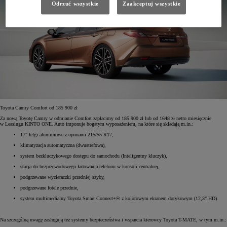
Odrzuć wszystkie
Zaakceptuj wszystkie
Toyota Camry Comfort od 185 900 zł
Za nową Toyotę Camry w odmianie Comfort zapłacimy od 185 900 zł lub od 1648 zł netto miesięcznie
w Leasingu KINTO ONE. Auto imponuje bogatym wyposażeniem, na które się składają m.in.:
17" felgi aluminiowe z oponami 215/55 R17,
klimatyzacja automatyczna (dwustrefowa),
system bezkluczykowego dostępu do samochodu (Inteligentny kluczyk),
stacja do bezprzewodowego ładowania telefonu w konsoli centralnej,
podgrzewane wycieraczki przedniej szyby,
podgrzewane fotele przednie,
system multimedialny Toyota Smart Connect+® z kolorowym ekranem dotykowym (12,3" HD).
Na szczególną uwagę zasługują też systemy bezpieczeństwa i wsparcia kierowcy Toyota T-MATE, w tym m.in.: