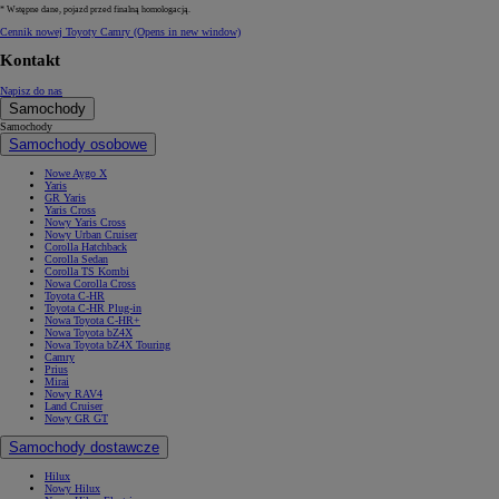
* Wstępne dane, pojazd przed finalną homologacją.
Cennik nowej Toyoty Camry
(Opens in new window)
Kontakt
Napisz do nas
Samochody
Samochody
Samochody osobowe
Nowe Aygo X
Yaris
GR Yaris
Yaris Cross
Nowy Yaris Cross
Nowy Urban Cruiser
Corolla Hatchback
Corolla Sedan
Corolla TS Kombi
Nowa Corolla Cross
Toyota C-HR
Toyota C-HR Plug-in
Nowa Toyota C-HR+
Nowa Toyota bZ4X
Nowa Toyota bZ4X Touring
Camry
Prius
Mirai
Nowy RAV4
Land Cruiser
Nowy GR GT
Samochody dostawcze
Hilux
Nowy Hilux