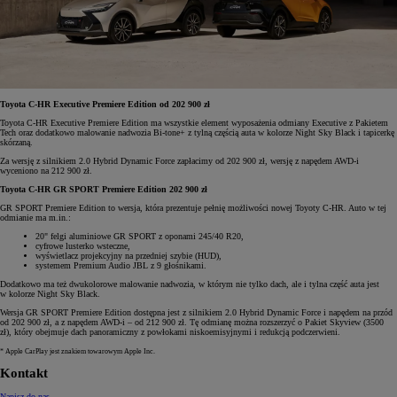
Toyota C-HR Executive Premiere Edition od 202 900 zł
Toyota C-HR Executive Premiere Edition ma wszystkie element wyposażenia odmiany Executive z Pakietem
Tech oraz dodatkowo malowanie nadwozia Bi-tone+ z tylną częścią auta w kolorze Night Sky Black i tapicerkę
skórzaną.
Za wersję z silnikiem 2.0 Hybrid Dynamic Force zapłacimy od 202 900 zł, wersję z napędem AWD-i
wyceniono na 212 900 zł.
Toyota C-HR GR SPORT Premiere Edition 202 900 zł
GR SPORT Premiere Edition to wersja, która prezentuje pełnię możliwości nowej Toyoty C-HR. Auto w tej
odmianie ma m.in.:
20" felgi aluminiowe GR SPORT z oponami 245/40 R20,
cyfrowe lusterko wsteczne,
wyświetlacz projekcyjny na przedniej szybie (HUD),
systemem Premium Audio JBL z 9 głośnikami.
Dodatkowo ma też dwukolorowe malowanie nadwozia, w którym nie tylko dach, ale i tylna część auta jest
w kolorze Night Sky Black.
Wersja GR SPORT Premiere Edition dostępna jest z silnikiem 2.0 Hybrid Dynamic Force i napędem na przód
od 202 900 zł, a z napędem AWD-i – od 212 900 zł. Tę odmianę można rozszerzyć o Pakiet Skyview (3500
zł), który obejmuje dach panoramiczny z powłokami niskoemisyjnymi i redukcją podczerwieni.
* Apple CarPlay jest znakiem towarowym Apple Inc.
Kontakt
Napisz do nas