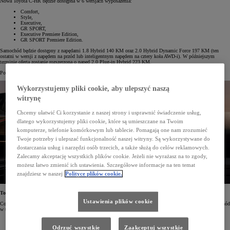
Nowa Toyota C-HR będzie dostępna w 6 wersjach wyposażenia:
Comfort,
Style,
Executive,
GR SPORT,
Executive Premiere Edition,
GR SPORT Premiere Edition.
Samochód będzie dostępny z napędami 1.8 Hybrid 140 KM oraz 2.0 Hybrid Dynamic Force 197 KM (ten
ostatni w wersji z napędem na przód lub inteligentnym napędem na cztery koła AWD-i). W późniejszym
terminie oferta zostanie rozszerzona o napęd 2.0 Plug-in Hybrid 223 KM.
Początek rezerwacji online nowej Toyoty C-HR zaplanowano na drugą połowę lipca.
Wykorzystujemy pliki cookie, aby ulepszyć naszą
witrynę
Chcemy ułatwić Ci korzystanie z naszej strony i usprawnić świadczenie usług,
dlatego wykorzystujemy pliki cookie, które są umieszczane na Twoim
komputerze, telefonie komórkowym lub tablecie. Pomagają one nam zrozumieć
Twoje potrzeby i ulepszać funkcjonalność naszej witryny. Są wykorzystywane do
dostarczania usług i narzędzi osób trzecich, a także służą do celów reklamowych.
Zalecamy akceptację wszystkich plików cookie. Jeżeli nie wyrażasz na to zgody,
możesz łatwo zmienić ich ustawienia. Szczegółowe informacje na ten temat
znajdziesz w naszej
Polityce plików cookie.
Toyota C-HR Comfort od 139 900 zł
Ustawienia plików cookie
Comfort, czyli podstawowa wersja Toyoty C-HR, będzie dostępna wyłącznie z napędem 1.8 Hybrid. Samochód
w tej odmianie będzie kosztował od 139 900 zł. W standardzie będzie miał m.in.:
17" felgi aluminiowe z oponami 215/60 R17,
światła do jazdy dziennej w technologii LED,
Odrzuć wszystkie
Zaakceptuj wszystkie