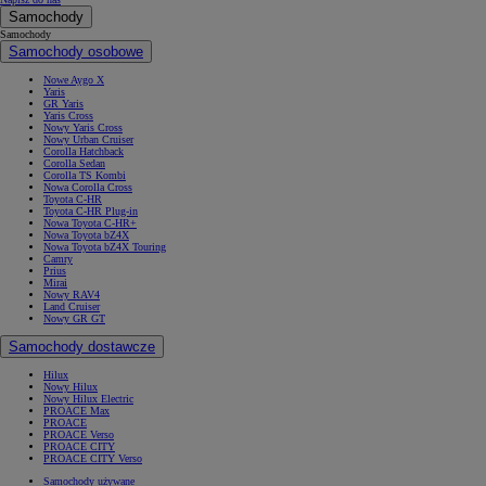
Samochody
Samochody
Samochody osobowe
Nowe Aygo X
Yaris
GR Yaris
Yaris Cross
Nowy Yaris Cross
Nowy Urban Cruiser
Corolla Hatchback
Corolla Sedan
Corolla TS Kombi
Nowa Corolla Cross
Toyota C-HR
Toyota C-HR Plug-in
Nowa Toyota C-HR+
Nowa Toyota bZ4X
Nowa Toyota bZ4X Touring
Camry
Prius
Mirai
Nowy RAV4
Land Cruiser
Nowy GR GT
Samochody dostawcze
Hilux
Nowy Hilux
Nowy Hilux Electric
PROACE Max
PROACE
PROACE Verso
PROACE CITY
PROACE CITY Verso
Samochody używane