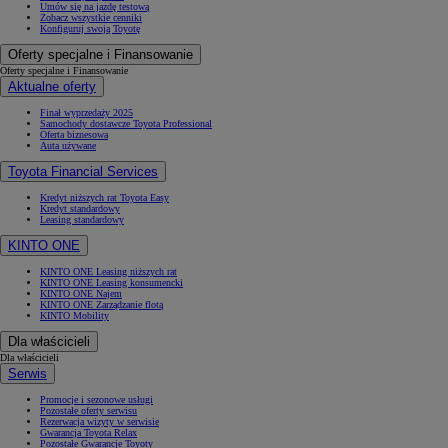
Umów się na jazdę testową
Zobacz wszystkie cenniki
Konfiguruj swoją Toyotę
Oferty specjalne i Finansowanie
Oferty specjalne i Finansowanie
Aktualne oferty
Finał wyprzedaży 2025
Samochody dostawcze Toyota Professional
Oferta biznesowa
Auta używane
Toyota Financial Services
Kredyt niższych rat Toyota Easy
Kredyt standardowy
Leasing standardowy
KINTO ONE
KINTO ONE Leasing niższych rat
KINTO ONE Leasing konsumencki
KINTO ONE Najem
KINTO ONE Zarządzanie flotą
KINTO Mobility
Dla właścicieli
Dla właścicieli
Serwis
Promocje i sezonowe usługi
Pozostałe oferty serwisu
Rezerwacja wizyty w serwisie
Gwarancja Toyota Relax
Pozostałe Gwarancje Toyoty