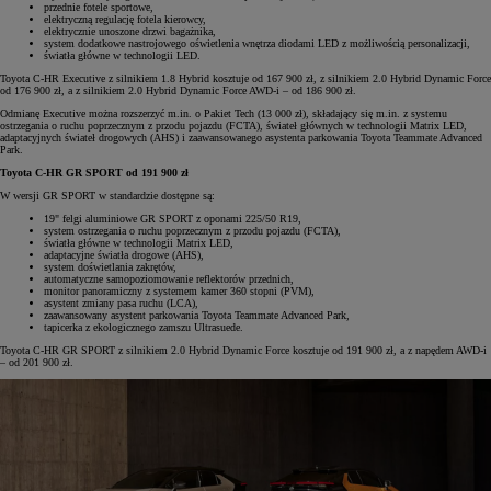
przednie fotele sportowe,
elektryczną regulację fotela kierowcy,
elektrycznie unoszone drzwi bagażnika,
system dodatkowe nastrojowego oświetlenia wnętrza diodami LED z możliwością personalizacji,
światła główne w technologii LED.
Toyota C-HR Executive z silnikiem 1.8 Hybrid kosztuje od 167 900 zł, z silnikiem 2.0 Hybrid Dynamic Force
od 176 900 zł, a z silnikiem 2.0 Hybrid Dynamic Force AWD-i – od 186 900 zł.
Odmianę Executive można rozszerzyć m.in. o Pakiet Tech (13 000 zł), składający się m.in. z systemu
ostrzegania o ruchu poprzecznym z przodu pojazdu (FCTA), świateł głównych w technologii Matrix LED,
adaptacyjnych świateł drogowych (AHS) i zaawansowanego asystenta parkowania Toyota Teammate Advanced
Park.
Toyota C-HR GR SPORT od 191 900 zł
W wersji GR SPORT w standardzie dostępne są:
19" felgi aluminiowe GR SPORT z oponami 225/50 R19,
system ostrzegania o ruchu poprzecznym z przodu pojazdu (FCTA),
światła główne w technologii Matrix LED,
adaptacyjne światła drogowe (AHS),
system doświetlania zakrętów,
automatyczne samopoziomowanie reflektorów przednich,
monitor panoramiczny z systemem kamer 360 stopni (PVM),
asystent zmiany pasa ruchu (LCA),
zaawansowany asystent parkowania Toyota Teammate Advanced Park,
tapicerka z ekologicznego zamszu Ultrasuede.
Toyota C-HR GR SPORT z silnikiem 2.0 Hybrid Dynamic Force kosztuje od 191 900 zł, a z napędem AWD-i
– od 201 900 zł.