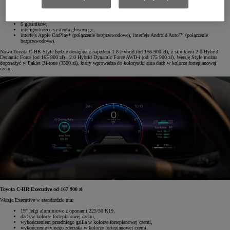
tylne lampy w technologii LED,
kamerę cofania ze statycznymi liniami pomocniczymi,
klimatyzację automatyczną (dwustrefową),
system multimedialny Toyota Smart Connect® z kolorowym ekranem dotykowym (8" HD),
6 głośników,
inteligentnego asystenta głosowego,
interfejs Apple CarPlay* (połączenie bezprzewodowe), interfejs Android Auto™ (połączenie
bezprzewodowe).
Nowa Toyota C-HR Style będzie dostępna z napędem 1.8 Hybrid (od 156 900 zł), z silnikiem 2.0 Hybrid
Dynamic Force (od 165 900 zł) i 2.0 Hybrid Dynamic Force AWD-i (od 175 900 zł). Wersję Style można
doposażyć w Pakiet Bi-tone (3500 zł), który wprowadza do kolorystki auta dach w kolorze fortepianowej
czerni.
Toyota C-HR Executive od 167 900 zł
Wersja Executive w standardzie ma:
19" felgi aluminiowe z oponami 225/50 R19,
dach w kolorze fortepianowej czerni,
wykończeniem przedniego grilla w kolorze fortepianowej czerni,
wykończenie tylnego zderzaka w kolorze fortepianowej czerni,