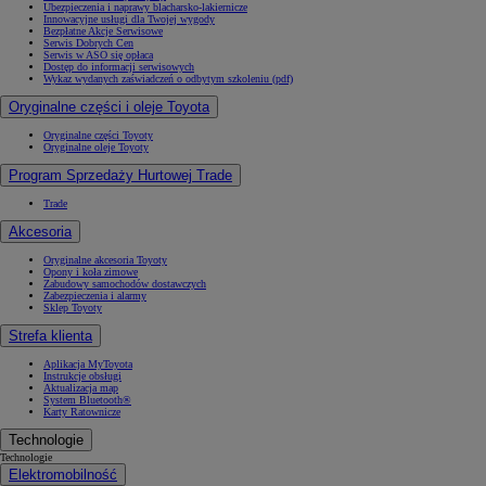
Ubezpieczenia i naprawy blacharsko-lakiernicze
Innowacyjne usługi dla Twojej wygody
Bezpłatne Akcje Serwisowe
Serwis Dobrych Cen
Serwis w ASO się opłaca
Dostęp do informacji serwisowych
Wykaz wydanych zaświadczeń o odbytym szkoleniu (pdf)
Oryginalne części i oleje Toyota
Oryginalne części Toyoty
Oryginalne oleje Toyoty
Program Sprzedaży Hurtowej Trade
Trade
Akcesoria
Oryginalne akcesoria Toyoty
Opony i koła zimowe
Zabudowy samochodów dostawczych
Zabezpieczenia i alarmy
Sklep Toyoty
Strefa klienta
Aplikacja MyToyota
Instrukcje obsługi
Aktualizacja map
System Bluetooth®
Karty Ratownicze
Technologie
Technologie
Elektromobilność