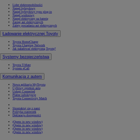
Lider elektromobilności
Napęd hybrydowy
Napęd hybrydowy typu plug-in
Napęd wodorowy
Napęd elektryczny na baterię
Zasięg aut elektrycznych
Zalety posiadania aut elektrycznych
Ładowanie elektrycznej Toyoty
Toyota HomeCharge
Toyota Charging Network
Jak naładować elektryczną Toyotę?
Systemy bezpieczeństwa
Toyota T-Mate
System eCall
Komunikacja z autem
Nowa aplikacja MyToyota
Cyfrowy opiekun auta
Usługi Connected
Płatne subskrypcje
Toyota Connectivity Match
Skontaktuj się z nami
Polityka ciasteczek
Deklaracja dostępności
(Opens in new window)
(Opens in new window)
(Opens in new window)
(Opens in new window)