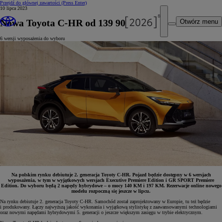
Przejdź do głównej zawartości
(Press Enter)
10 lipca 2023
Nowa Toyota C-HR od 139 900 zł
Otwórz menu
6 wersji wyposażenia do wyboru
Na polskim rynku debiutuje 2. generacja Toyoty C-HR. Pojazd będzie dostępny w 6 wersjach
wyposażenia, w tym w wyjątkowych wersjach Executive Premiere Edition i GR SPORT Premiere
Edition. Do wyboru będą 2 napędy hybrydowe – o mocy 140 KM i 197 KM. Rezerwacje online nowego
modelu rozpoczną się jeszcze w lipcu.
Na rynku debiutuje 2. generacja Toyoty C-HR. Samochód został zaprojektowany w Europie, tu też będzie
i produkowany. Łączy najwyższą jakość wykonania i wyjątkową stylistykę z zaawansowanymi technologiami
oraz nowymi napędami hybrydowymi 5. generacji o jeszcze większym zasięgu w trybie elektrycznym.