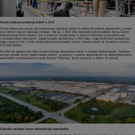
Toyota zwiększa produkcję baterii w USA
Toyota intensywnie pracuje nad zwiększeniem produkcji baterii do zelektryfikowanych samochodów, tworząc
nowe fabryki oraz powiększając istniejące. Tak np. w 2022 roku rozpoczęła budowę zakładu Toyota Battery
Manufacturing North Carolina. Jest to pierwszy ośrodek firmy w Ameryce Północnej wyspecjalizowany
w montażu baterii trakcyjnych. Zakład zostanie uruchomiony w 2025 roku, a jego możliwości produkcyjne
mają wystarczyć dla 1,2 mln zelektryfikowanych pojazdów rocznie. Łączna wartość tej inwestycji wyniesie
13,9 mld dolarów.
Na 2025 rok zaplanowano także otwarcie nowego laboratorium baterii w Stanach Zjednoczonych. Zadaniem
nowego ośrodka Toyoty będzie badanie jakości, wydajności i trwałości akumulatorów do zelektryfikowanych
samochodów przeznaczonych na rynki Ameryki Północnej. Koszt inwestycji to blisko 50 mln dol.
Globalna strategia Toyoty elektryfikacji samochodów