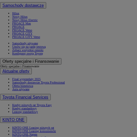
Samochody dostawcze
Hilux
Nowy Hilux
Nowy Hilux Electric
PROACE Max
PROACE
PROACE Verso
PROACE CITY
PROACE CITY Verso
Samochody używane
Umów się na jazdę testową
Zobacz wszystkie cenniki
Konfiguruj swoją Toyotę
Oferty specjalne i Finansowanie
Oferty specjalne i Finansowanie
Aktualne oferty
Finał wyprzedaży 2025
Samochody dostawcze Toyota Professional
Oferta biznesowa
Auta używane
Toyota Financial Services
Kredyt niższych rat Toyota Easy
Kredyt standardowy
Leasing standardowy
KINTO ONE
KINTO ONE Leasing niższych rat
KINTO ONE Leasing konsumencki
KINTO ONE Najem