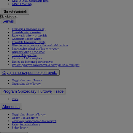
KINTO ONE Zarządzanie flotą
KINTO Mobility
Dla właścicieli
Dla właścicieli
Serwis
Promocje i sezonowe usługi
Pozostałe oferty serwisu
Rezerwacja wizyty w serwisie
Gwarancja Toyota Relax
Pozostałe Gwarancje Toyoty
Ubezpieczenia i naprawy blacharsko-lakiernicze
Innowacyjne usługi dla Twojej wygody
Bezpłatne Akcje Serwisowe
Serwis Dobrych Cen
Serwis w ASO się opłaca
Dostęp do informacji serwisowych
Wykaz wydanych zaświadczeń o odbytym szkoleniu (pdf)
Oryginalne części i oleje Toyota
Oryginalne części Toyoty
Oryginalne oleje Toyoty
Program Sprzedaży Hurtowej Trade
Trade
Akcesoria
Oryginalne akcesoria Toyoty
Opony i koła zimowe
Zabudowy samochodów dostawczych
Zabezpieczenia i alarmy
Sklep Toyoty