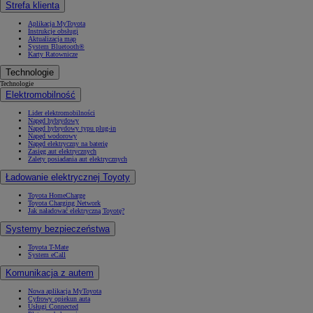
Strefa klienta
Aplikacja MyToyota
Instrukcje obsługi
Aktualizacja map
System Bluetooth®
Karty Ratownicze
Technologie
Technologie
Elektromobilność
Lider elektromobilności
Napęd hybrydowy
Napęd hybrydowy typu plug-in
Napęd wodorowy
Napęd elektryczny na baterię
Zasięg aut elektrycznych
Zalety posiadania aut elektrycznych
Ładowanie elektrycznej Toyoty
Toyota HomeCharge
Toyota Charging Network
Jak naładować elektryczną Toyotę?
Systemy bezpieczeństwa
Toyota T-Mate
System eCall
Komunikacja z autem
Nowa aplikacja MyToyota
Cyfrowy opiekun auta
Usługi Connected