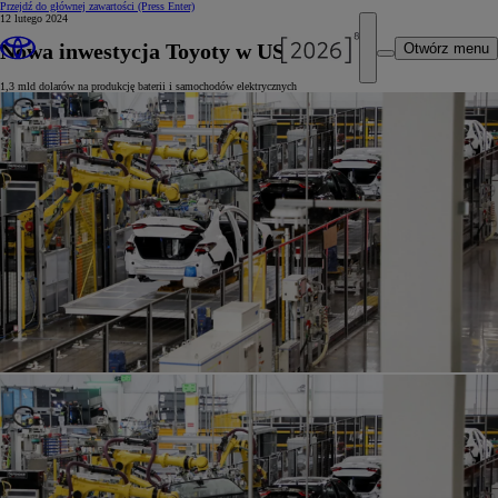
Przejdź do głównej zawartości
(Press Enter)
12 lutego 2024
Nowa inwestycja Toyoty w USA
Otwórz menu
1,3 mld dolarów na produkcję baterii i samochodów elektrycznych