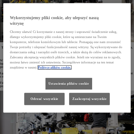
Wykorzystujemy pliki cookie, aby ulepszyć naszą
witrynę
Chcemy ułatwić Ci korzystanie z naszej strony i usprawnić świadczenie usług,
dlatego wykorzystujemy pliki cookie, które są umieszczane na Twoim
komputerze, telefonie komórkowym lub tablecie. Pomagają one nam zrozumieć
Twoje potrzeby i ulepszać funkcjonalność naszej witryny. Są wykorzystywane do
Toyota przeznaczyła kolejne środki na rozwój produkcji aut elektrycznych w Stanach Zjednoczonych.
Na uruchomienie w fabryce Toyota Kentucky produkcji nowego modelu elektrycznego oraz baterii
dostarczania usług i narzędzi osób trzecich, a także służą do celów reklamowych.
do aut przekazanych zostanie 1,3 mld dolarów.
Zalecamy akceptację wszystkich plików cookie. Jeżeli nie wyrażasz na to zgody,
W swojej fabryce w Kentucky Toyota stworzy nową linię montażową baterii trakcyjnych, do których ogniwa
możesz łatwo zmienić ich ustawienia. Szczegółowe informacje na ten temat
będą dostarczane przez firmę Toyota Battery Manufacturing North Carolina. Uruchomiona zostanie także
produkcja nowego, elektrycznego SUV-a z trzema rzędami siedzeń.
znajdziesz w naszej
Polityce plików cookie.
Łączna wartość inwestycji Toyoty w produkcję zelektryfikowanych pojazdów w Stanach Zjednoczonych – wraz
z nowym projektem, którego koszt to 1,3 mld dolarów – sięgnie 17 mld dolarów.
Fabryka w Kentucky istnieje od 1986 roku i jest znana z montażu sedana Camry oraz wielu innych
Ustawienia plików cookie
popularnych modeli. Toyota zainwestowała w nią do tej pory prawie 10 mld dolarów.
Odrzuć wszystkie
Zaakceptuj wszystkie