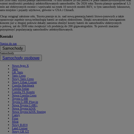
Do 2030 roku Toyota planuje zainwestować 70 mld dolarów (8 bln jenów) w prace badawczo-rozwojowe oraz
wzrost możliwości produkcji zelektryfikowanych samochodów. Do 2026 roku Toyota planuje sprzedawać 1,5
mln aut elektrycznych rocznie i wprowadzi na rynek 10 nowych modeli BEV, w tym samochody luksusowe,
auta miejskie i pojazdy użytkowe, głównie w USA i Chinach.
Chcąc osiągnąć założone cele, Toyota pracuje m.in. nad nową generacją baterii litowo-jonowych a także
opracowuje zupełnie nową technologię baterii ze stałym elektrolitem. Dzięki nowatorskim rozwiązaniom
koncern już w drugiej połowie dekady zamierza obniżyć koszty baterii do samochodów elektrycznych
o połowę, zaś do 2030 roku zwiększyć ich produkcję do 200 gigawatogodzin. To pozwoli znacznie
przyspieszyć popularyzację samochodów zelektryfikowanych.
Kontakt
Napisz do nas
Samochody
Samochody
Samochody osobowe
Nowe Aygo X
Yaris
GR Yaris
Yaris Cross
Nowy Yaris Cross
Nowy Urban Cruiser
Corolla Hatchback
Corolla Sedan
Corolla TS Kombi
Nowa Corolla Cross
Toyota C-HR
Toyota C-HR Plug-in
Nowa Toyota C-HR+
Nowa Toyota bZ4X
Nowa Toyota bZ4X Touring
Camry
Prius
Mirai
Nowy RAV4
Land Cruiser
Nowy GR GT